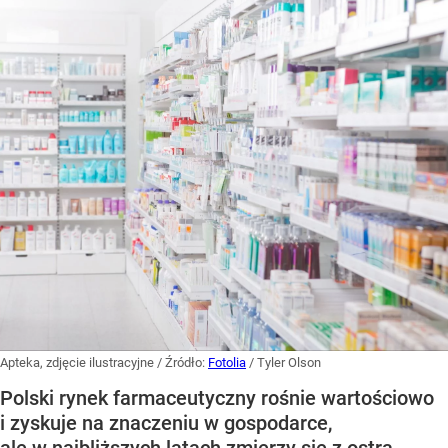
Apteka, zdjęcie ilustracyjne
/ Źródło:
Fotolia
/
Tyler Olson
Polski rynek farmaceutyczny rośnie wartościowo
i zyskuje na znaczeniu w gospodarce,
ale w najbliższych latach zmierzy się z ostrą