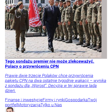
Tego sondażu premier nie może zlekceważyć.
Polacy o przywróceniu CPN
Prawie dwie trzecie Polaków chce przywrócenia
pakietu CPN na dwa ostatnie tygodnie wakacji – wynika
z sondażu dla „Wprost”. Decyzja w tej sprawie lada
dzień.
Finanse i inwestycje
Firmy i rynki
Gospodarka
Twój
portfel
Motoryzacja
Tylko u Nas