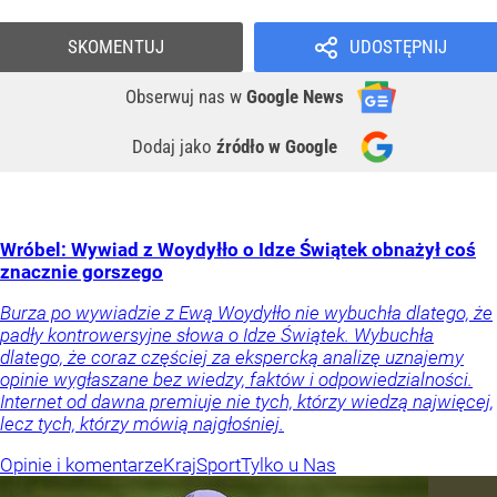
SKOMENTUJ
UDOSTĘPNIJ
Obserwuj nas
w
Google News
Dodaj jako
źródło w Google
Wróbel: Wywiad z Woydyłło o Idze Świątek obnażył coś
znacznie gorszego
Burza po wywiadzie z Ewą Woydyłło nie wybuchła dlatego, że
padły kontrowersyjne słowa o Idze Świątek. Wybuchła
dlatego, że coraz częściej za ekspercką analizę uznajemy
opinie wygłaszane bez wiedzy, faktów i odpowiedzialności.
Internet od dawna premiuje nie tych, którzy wiedzą najwięcej,
lecz tych, którzy mówią najgłośniej.
Opinie i komentarze
Kraj
Sport
Tylko u Nas