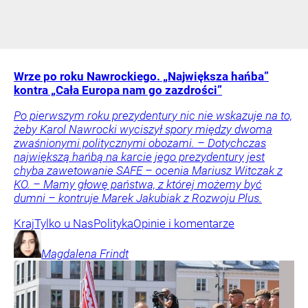
Wrze po roku Nawrockiego. „Największa hańba”
kontra „Cała Europa nam go zazdrości”
Po pierwszym roku prezydentury nic nie wskazuje na to,
żeby Karol Nawrocki wyciszył spory między dwoma
zwaśnionymi politycznymi obozami. – Dotychczas
największą hańbą na karcie jego prezydentury jest
chyba zawetowanie SAFE – ocenia Mariusz Witczak z
KO. – Mamy głowę państwa, z której możemy być
dumni – kontruje Marek Jakubiak z Rozwoju Plus.
Kraj
Tylko u Nas
Polityka
Opinie i komentarze
Magdalena
Frindt