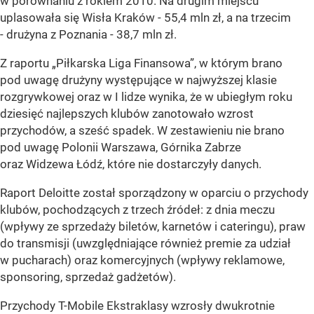
w porównaniu z rokiem 2010. Na drugim miejscu
uplasowała się Wisła Kraków - 55,4 mln zł, a na trzecim
- drużyna z Poznania - 38,7 mln zł.
Z raportu „Piłkarska Liga Finansowa”, w którym brano
pod uwagę drużyny występujące w najwyższej klasie
rozgrywkowej oraz w I lidze wynika, że w ubiegłym roku
dziesięć najlepszych klubów zanotowało wzrost
przychodów, a sześć spadek. W zestawieniu nie brano
pod uwagę Polonii Warszawa, Górnika Zabrze
oraz Widzewa Łódź, które nie dostarczyły danych.
Raport Deloitte został sporządzony w oparciu o przychody
klubów, pochodzących z trzech źródeł: z dnia meczu
(wpływy ze sprzedaży biletów, karnetów i cateringu), praw
do transmisji (uwzględniające również premie za udział
w pucharach) oraz komercyjnych (wpływy reklamowe,
sponsoring, sprzedaż gadżetów).
Przychody T-Mobile Ekstraklasy wzrosły dwukrotnie