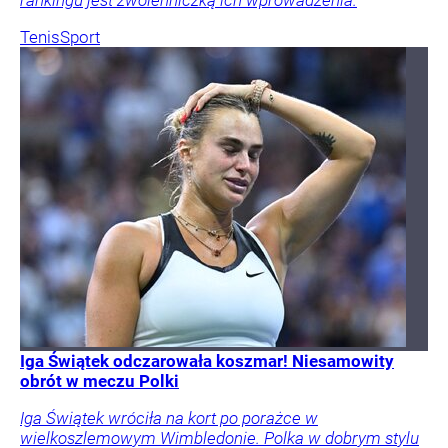
rankingu jest zwolenniczką ich wprowadzenia.
Tenis
Sport
Iga Świątek odczarowała koszmar! Niesamowity
obrót w meczu Polki
Iga Świątek wróciła na kort po porażce w
wielkoszlemowym Wimbledonie. Polka w dobrym stylu