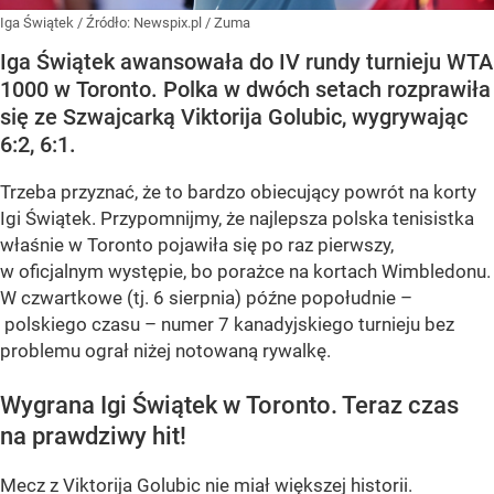
Iga Świątek
/ Źródło:
Newspix.pl
/
Zuma
Iga Świątek awansowała do IV rundy turnieju WTA
1000 w Toronto. Polka w dwóch setach rozprawiła
się ze Szwajcarką Viktorija Golubic, wygrywając
6:2, 6:1.
Trzeba przyznać, że to bardzo obiecujący powrót na korty
Igi Świątek. Przypomnijmy, że najlepsza polska tenisistka
właśnie w Toronto pojawiła się po raz pierwszy,
w oficjalnym występie, bo porażce na kortach Wimbledonu.
W czwartkowe (tj. 6 sierpnia) późne popołudnie –
polskiego czasu – numer 7 kanadyjskiego turnieju bez
problemu ograł niżej notowaną rywalkę.
Wygrana Igi Świątek w Toronto. Teraz czas
na prawdziwy hit!
Mecz z Viktorija Golubic nie miał większej historii.