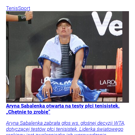
Tenis
Sport
Aryna Sabalenka otwarta na testy płci tenisistek.
„Chętnie to zrobię”
Aryna Sabalenka zabrała głos ws. głośnej decyzji WTA,
dotyczącej testów płci tenisistek. Liderka światowego