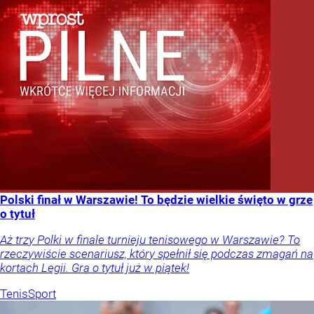
Polski finał w Warszawie! To będzie wielkie święto w grze
o tytuł
Aż trzy Polki w finale turnieju tenisowego w Warszawie? To
rzeczywiście scenariusz, który spełnił się podczas zmagań na
kortach Legii. Gra o tytuł już w piątek!
Tenis
Sport