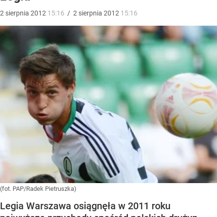
2
sierpnia
2012
15:16
/
2
sierpnia
2012
15:16
(fot. PAP/Radek Pietruszka)
Legia Warszawa osiągnęła w 2011 roku