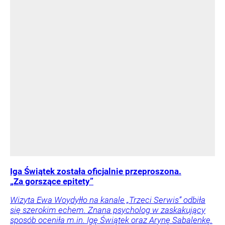
Iga Świątek została oficjalnie przeproszona.
„Za gorszące epitety”
Wizyta Ewa Woydyłło na kanale „Trzeci Serwis” odbiła
się szerokim echem. Znana psycholog w zaskakujący
sposób oceniła m.in. Igę Świątek oraz Arynę Sabalenkę.