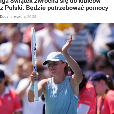
Iga Świątek zwróciła się do kibiców
z Polski. Będzie potrzebować pomocy
Dodano:
wczoraj
20:25