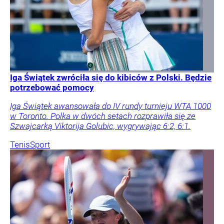
Iga Świątek zwróciła się do kibiców z Polski. Będzie
potrzebować pomocy
Iga Świątek awansowała do IV rundy turnieju WTA 1000
w Toronto. Polka w dwóch setach rozprawiła się ze
Szwajcarką Viktorija Golubic, wygrywając 6:2, 6:1.
Tenis
Sport