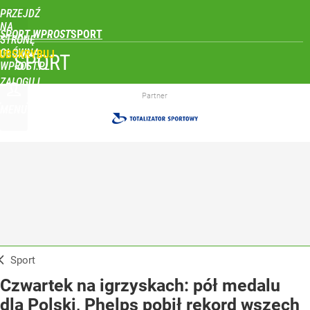
PRZEJDŹ
NA
SPORT WPROST
STRONĘ
GŁÓWNĄ
UBSKRYBUJ
SPORT
WPROST.PL
ZALOGUJ
Partner
MENU
Sport
Czwartek na igrzyskach: pół medalu
dla Polski, Phelps pobił rekord wszech