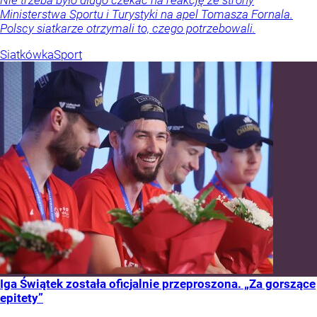
Ministerstwa Sportu i Turystyki na apel Tomasza Fornala.
Polscy siatkarze otrzymali to, czego potrzebowali.
Siatkówka
Sport
Iga Świątek została oficjalnie przeproszona. „Za gorszące
epitety”