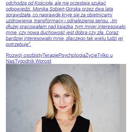
odchodzą od Kościoła, ale nie przestają szukać
odpowiedzi. Monika Sobień-Górska przez dwa lata
sprawdzała, co naprawdę kryje się za obietnicami
uzdrowienia, transformacji i odnalezienia sensu. „Im
dłużej pracowałam nad książką, tym mniej interesowało
mnie, czy nowa duchowość jest dobra czy zła. Coraz
bardziej interesowało mnie, dlaczego tak wielu ludzi jej
potrzebuje”.
Rozwój osobisty
Terapie
Psychologia
Życie
Tylko u
Nas
Tygodnik Wprost