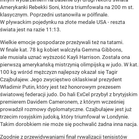
Amerykanki Rebekki Soni, która triumfowała na 200 m st.
klasycznym. Poprzedni ustanowiła w półfinale.
W pływackim pojedynku na złote medale USA - reszta
świata jest na razie 11:13.
Wielkie emocje gospodarze przeżywali też na tatami.
W finale kat. 78 kg kobiet walczyła Gemma Gibbons,
ale musiała uznać wyższość Kayli Harrison. Została ona
pierwszą amerykańską mistrzynią olimpijską w judo. W kat.
100 kg wśród mężczyzn najlepszy okazał się Tagir
Czajbułajew. Jego zwycięstwo oklaskiwał prezydent
Władimir Putin, który jest też honorowym prezesem
światowej federacji judo. Do hali ExCel przybył z brytyjskim
premierem Davidem Cameronem, z którym wcześniej
prowadził rozmowy dyplomatyczne. Czajbułajew jest już
trzecim rosyjskim judoką, który triumfował w Londynie.
Takim dorobkiem nie może się pochwalić żadna inna nacja.
Zgodnie z przewidywaniami finał rywalizacji tenisistów