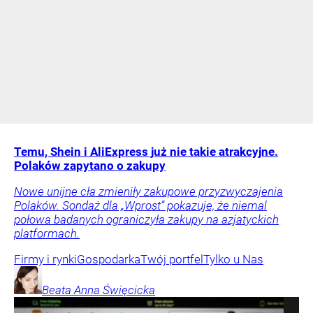
Temu, Shein i AliExpress już nie takie atrakcyjne.
Polaków zapytano o zakupy
Nowe unijne cła zmieniły zakupowe przyzwyczajenia
Polaków. Sondaż dla „Wprost” pokazuje, że niemal
połowa badanych ograniczyła zakupy na azjatyckich
platformach.
Firmy i rynki
Gospodarka
Twój portfel
Tylko u Nas
Beata Anna
Święcicka