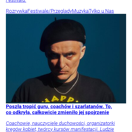
Rozrywka
Festiwale/Przeglądy
Muzyka
Tylko u Nas
Poszła tropić guru, coachów i szarlatanów. To,
co odkryła, całkowicie zmieniło jej spojrzenie
Coachowie, nauczyciele duchowości, organizatorki
kręgów kobiet, twórcy kursów manifestacji. Ludzie