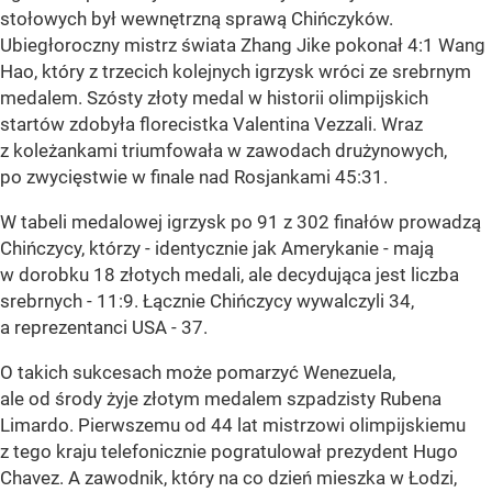
stołowych był wewnętrzną sprawą Chińczyków.
Ubiegłoroczny mistrz świata Zhang Jike pokonał 4:1 Wang
Hao, który z trzecich kolejnych igrzysk wróci ze srebrnym
medalem. Szósty złoty medal w historii olimpijskich
startów zdobyła florecistka Valentina Vezzali. Wraz
z koleżankami triumfowała w zawodach drużynowych,
po zwycięstwie w finale nad Rosjankami 45:31.
W tabeli medalowej igrzysk po 91 z 302 finałów prowadzą
Chińczycy, którzy - identycznie jak Amerykanie - mają
w dorobku 18 złotych medali, ale decydująca jest liczba
srebrnych - 11:9. Łącznie Chińczycy wywalczyli 34,
a reprezentanci USA - 37.
O takich sukcesach może pomarzyć Wenezuela,
ale od środy żyje złotym medalem szpadzisty Rubena
Limardo. Pierwszemu od 44 lat mistrzowi olimpijskiemu
z tego kraju telefonicznie pogratulował prezydent Hugo
Chavez. A zawodnik, który na co dzień mieszka w Łodzi,