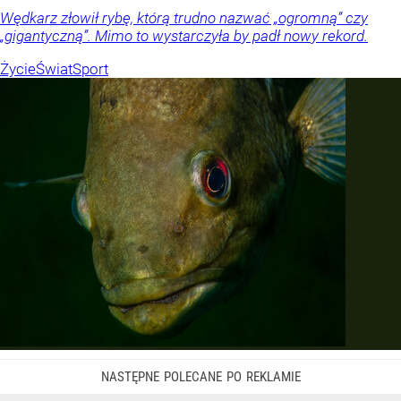
Wędkarz złowił rybę, którą trudno nazwać „ogromną” czy
„gigantyczną”. Mimo to wystarczyła by padł nowy rekord.
Życie
Świat
Sport