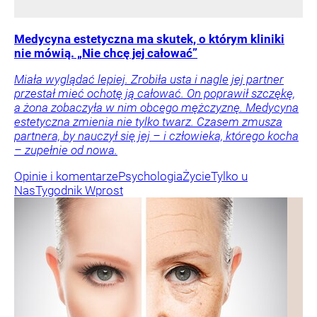
Medycyna estetyczna ma skutek, o którym kliniki
nie mówią. „Nie chcę jej całować”
Miała wyglądać lepiej. Zrobiła usta i nagle jej partner
przestał mieć ochotę ją całować. On poprawił szczękę,
a żona zobaczyła w nim obcego mężczyznę. Medycyna
estetyczna zmienia nie tylko twarz. Czasem zmusza
partnera, by nauczył się jej – i człowieka, którego kocha
– zupełnie od nowa.
Opinie i komentarze
Psychologia
Życie
Tylko u
Nas
Tygodnik Wprost