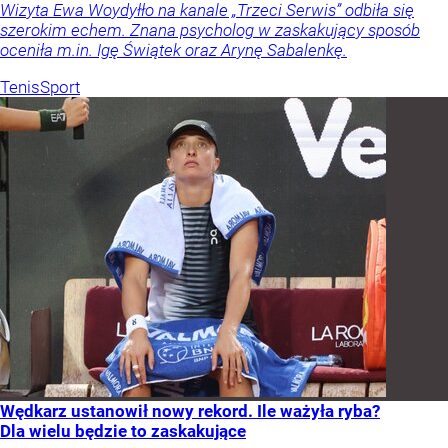
Wizyta Ewa Woydyłło na kanale „Trzeci Serwis” odbiła się
szerokim echem. Znana psycholog w zaskakujący sposób
oceniła m.in. Igę Świątek oraz Arynę Sabalenkę.
Tenis
Sport
Wędkarz ustanowił nowy rekord. Ile ważyła ryba?
Dla wielu będzie to zaskakujące