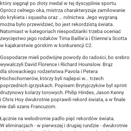
który sięgnął po złoty medal w tej dyscyplinie sportu.
Oprócz celnego oka, mistrza charakteryzuje zamiłowanie
do krykieta i squasha oraz ... rolnictwa. Jego wygraną
można było przewidzieć, bo jest rekordzistą świata.
Natomiast w kategoriach niespodzianki trzeba oceniać
zwycięstwo jego rodaków Tima Baillie'a i Etienne'a Scotta
w kajakarstwie górskim w konkurencji C2.
Gospodarze mieli podwójne powody do radości, bo srebro
wywalczyli David Florence i Richard Hounslow. Brąz
dla słowackiego rodzeństwa Pavola i Petera
Hochschornerów, którzy byli najlepsi w... trzech
poprzednich igrzyskach. Popisem Brytyjczyków był sprint
drużynowy kolarzy torowych. Philip Hindes, Jason Kenny
i Chris Hoy dwukrotnie poprawili rekord świata, a w finale
nie dali szans Francuzom.
Łącznie na welodromie padło pięć rekordów świata.
W eliminacjach - w pierwszej i drugiej rundzie - dwukrotnie