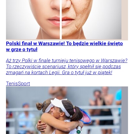
Polski finał w Warszawie! To będzie wielkie święto
w grze o tytuł
Aż trzy Polki w finale turnieju tenisowego w Warszawie?
To rzeczywiście scenariusz, który spełnił się podczas
zmagań na kortach Legii. Gra o tytuł już w piątek!
Tenis
Sport