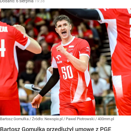
Dodano:
6
sierpnia
19:38
Bartosz Gomułka
/ Źródło:
Newspix.pl
/
Pawel Piotrowski / 400mm.pl
Bartosz Gomułka przedłużył umowę z PGE