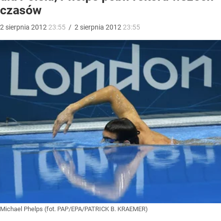
czasów
2
sierpnia
2012
23:55
/
2
sierpnia
2012
23:55
Michael Phelps (fot. PAP/EPA/PATRICK B. KRAEMER)