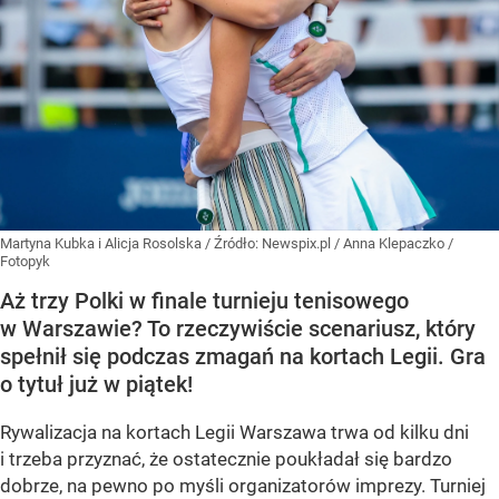
Martyna Kubka i Alicja Rosolska
/ Źródło:
Newspix.pl
/
Anna Klepaczko /
Fotopyk
Aż trzy Polki w finale turnieju tenisowego
w Warszawie? To rzeczywiście scenariusz, który
spełnił się podczas zmagań na kortach Legii. Gra
o tytuł już w piątek!
Rywalizacja na kortach Legii Warszawa trwa od kilku dni
i trzeba przyznać, że ostatecznie poukładał się bardzo
dobrze, na pewno po myśli organizatorów imprezy. Turniej