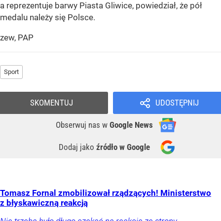
a reprezentuje barwy Piasta Gliwice, powiedział, że pół
medalu należy się Polsce.
zew, PAP
Sport
SKOMENTUJ
UDOSTĘPNIJ
Obserwuj nas
w
Google News
Dodaj jako
źródło w Google
Tomasz Fornal zmobilizował rządzących! Ministerstwo
z błyskawiczną reakcją
Nie trzeba było długo czekać na reakcję ze strony