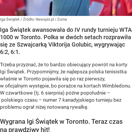
Iga Świątek
/ Źródło:
Newspix.pl
/
Zuma
Iga Świątek awansowała do IV rundy turnieju WTA
1000 w Toronto. Polka w dwóch setach rozprawiła
się ze Szwajcarką Viktorija Golubic, wygrywając
6:2, 6:1.
Trzeba przyznać, że to bardzo obiecujący powrót na korty
Igi Świątek. Przypomnijmy, że najlepsza polska tenisistka
właśnie w Toronto pojawiła się po raz pierwszy,
w oficjalnym występie, bo porażce na kortach Wimbledonu.
W czwartkowe (tj. 6 sierpnia) późne popołudnie –
polskiego czasu – numer 7 kanadyjskiego turnieju bez
problemu ograł niżej notowaną rywalkę.
Wygrana Igi Świątek w Toronto. Teraz czas
na prawdziwy hit!