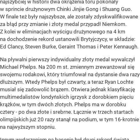
najszybciej w historii dwa okrążenia toru pokonały
w sprincie drużynowym Chinki Jinjie Gong i Shuang Guo.
W finale też były najszybsze, ale zostały zdyskwalifikowane
za błąd przy zmianie i złoty medal przypadł Niemkom.
Z kolei w eliminacjach wyścigu drużynowego na 4 km
na dochodzenie rekord ustanowili Brytyjczycy, w składzie:
Ed Clancy, Steven Burke, Geraint Thomas i Peter Kennaugh.
Na pływalni pierwszy indywidualny złoty medal wywalczył
Michael Phelps. Na 200 m st. zmiennym zrewanżował się
swojemu rodakowi, który triumfował na dystansie dwa razy
dłuższym. Wtedy Phelps był czwarty, a teraz Ryan Lochte
musiał się zadowolić brązem. Otwiera jednak klasyfikację
multimedalistów londyńskich igrzysk z dorobkiem pięciu
krążków, w tym dwóch złotych. Phelps ma w dorobku
cztery - po dwa złote i srebrne. Łącznie w trzech startach
olimpijskich już 20 razy stanął na podium, w tym 16-krotnie
na najwyższym stopniu.
Innym wydarzeniem na basenie był drugi rekord świata