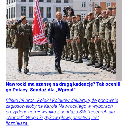
Nawrocki ma szansę na drugą kadencję? Tak ocenili
go Polacy. Sondaż dla „Wprost”
Blisko 39 proc. Polek i Polaków deklaruje, że ponownie
zagłosowałoby na Karola Nawrockiego w wyborach
prezydenckich – wynika z sondażu SW Research dla
„Wprost”. Grupa krytyków głowy państwa jest
liczniejsza.