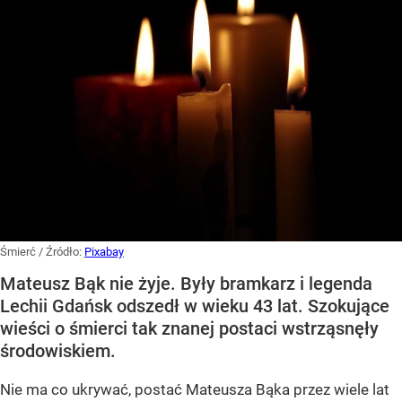
Śmierć
/ Źródło:
Pixabay
Mateusz Bąk nie żyje. Były bramkarz i legenda
Lechii Gdańsk odszedł w wieku 43 lat. Szokujące
wieści o śmierci tak znanej postaci wstrząsnęły
środowiskiem.
Nie ma co ukrywać, postać Mateusza Bąka przez wiele lat