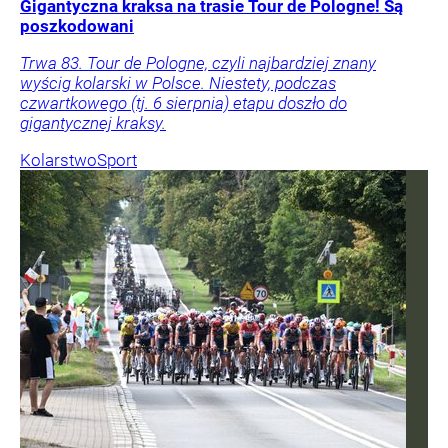
Gigantyczna kraksa na trasie Tour de Pologne! Są
poszkodowani
Trwa 83. Tour de Pologne, czyli najbardziej znany
wyścig kolarski w Polsce. Niestety, podczas
czwartkowego (tj. 6 sierpnia) etapu doszło do
gigantycznej kraksy.
Kolarstwo
Sport