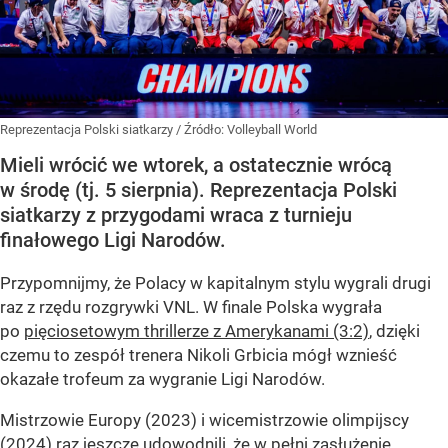
Reprezentacja Polski siatkarzy
/ Źródło:
Volleyball World
Mieli wrócić we wtorek, a ostatecznie wrócą
w środę (tj. 5 sierpnia). Reprezentacja Polski
siatkarzy z przygodami wraca z turnieju
finałowego Ligi Narodów.
Przypomnijmy, że Polacy w kapitalnym stylu wygrali drugi
raz z rzędu rozgrywki VNL. W finale Polska wygrała
po
pięciosetowym thrillerze z Amerykanami (3:2)
, dzięki
czemu to zespół trenera Nikoli Grbicia mógł wznieść
okazałe trofeum za wygranie Ligi Narodów.
Mistrzowie Europy (2023) i wicemistrzowie olimpijscy
(2024) raz jeszcze udowodnili, że w pełni zasłużenie