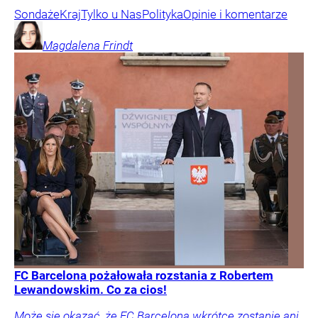
Sondaże
Kraj
Tylko u Nas
Polityka
Opinie i komentarze
Magdalena
Frindt
FC Barcelona pożałowała rozstania z Robertem
Lewandowskim. Co za cios!
Może się okazać, że FC Barcelona wkrótce zostanie ani