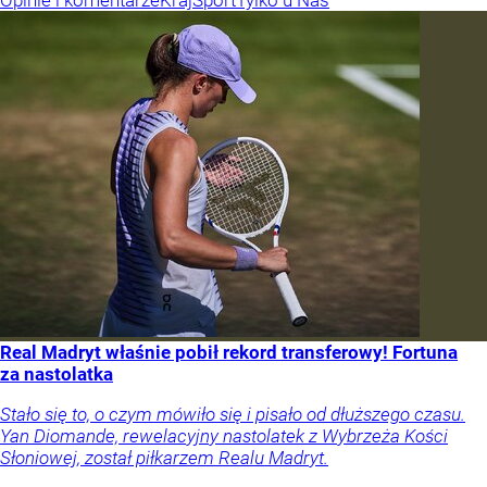
Real Madryt właśnie pobił rekord transferowy! Fortuna
za nastolatka
Stało się to, o czym mówiło się i pisało od dłuższego czasu.
Yan Diomande, rewelacyjny nastolatek z Wybrzeża Kości
Słoniowej, został piłkarzem Realu Madryt.