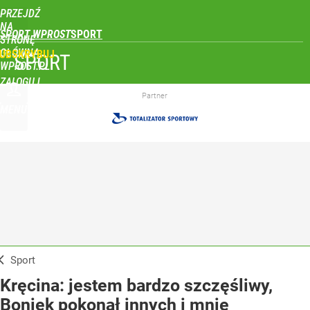
PRZEJDŹ
NA
SPORT WPROST
STRONĘ
GŁÓWNĄ
UBSKRYBUJ
SPORT
WPROST.PL
ZALOGUJ
Partner
MENU
Sport
Kręcina: jestem bardzo szczęśliwy,
Boniek pokonał innych i mnie