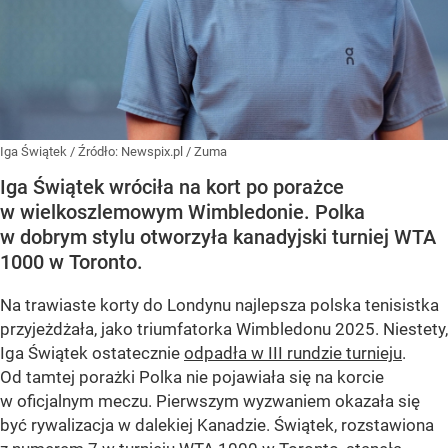
Iga Świątek
/ Źródło:
Newspix.pl
/
Zuma
Iga Świątek wróciła na kort po porażce
w wielkoszlemowym Wimbledonie. Polka
w dobrym stylu otworzyła kanadyjski turniej WTA
1000 w Toronto.
Na trawiaste korty do Londynu najlepsza polska tenisistka
przyjeżdżała, jako triumfatorka Wimbledonu 2025. Niestety,
Iga Świątek ostatecznie
odpadła w III rundzie turnieju
.
Od tamtej porażki Polka nie pojawiała się na korcie
w oficjalnym meczu. Pierwszym wyzwaniem okazała się
być rywalizacja w dalekiej Kanadzie. Świątek, rozstawiona