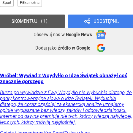
Sport
Piłka nożna
SKOMENTUJ
UDOSTĘPNIJ
1
Obserwuj nas
w
Google News
Dodaj jako
źródło w Google
Wróbel: Wywiad z Woydyłło o Idze Świątek obnażył coś
znacznie gorszego
Burza po wywiadzie z Ewą Woydyłło nie wybuchła dlatego, że
padły kontrowersyjne słowa o Idze Świątek. Wybuchła
dlatego, że coraz częściej za ekspercką analizę uznajemy
opinie wygłaszane bez wiedzy, faktów i odpowiedzialności.
Internet od dawna premiuje nie tych, którzy wiedzą najwięcej,
lecz tych, którzy mówią najgłośniej.
Opinie i komentarze
Kraj
Sport
Tylko u Nas