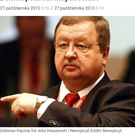
27
października
2012
6:18
/
27
października
2012
6:18
Zdzisław Kręcina, fot. Artur Kraszewski / Newspix.pl
Źródło:
Newspix.pl