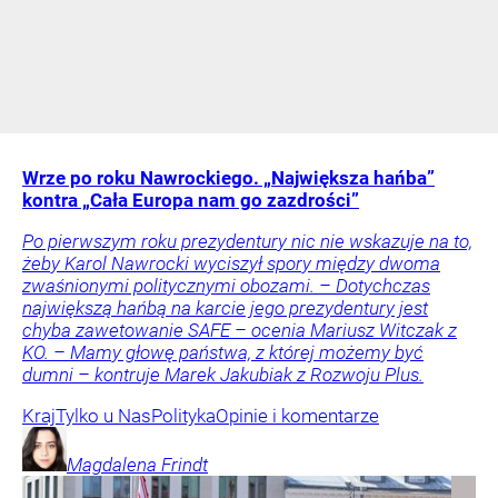
Wrze po roku Nawrockiego. „Największa hańba”
kontra „Cała Europa nam go zazdrości”
Po pierwszym roku prezydentury nic nie wskazuje na to,
żeby Karol Nawrocki wyciszył spory między dwoma
zwaśnionymi politycznymi obozami. – Dotychczas
największą hańbą na karcie jego prezydentury jest
chyba zawetowanie SAFE – ocenia Mariusz Witczak z
KO. – Mamy głowę państwa, z której możemy być
dumni – kontruje Marek Jakubiak z Rozwoju Plus.
Kraj
Tylko u Nas
Polityka
Opinie i komentarze
Magdalena
Frindt