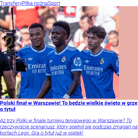
Transfery
Piłka nożna
Sport
Polski finał w Warszawie! To będzie wielkie święto w grze
o tytuł
Aż trzy Polki w finale turnieju tenisowego w Warszawie? To
rzeczywiście scenariusz, który spełnił się podczas zmagań na
kortach Legii. Gra o tytuł już w piątek!