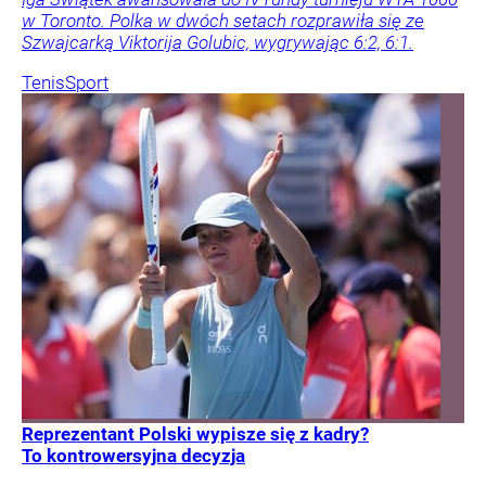
w Toronto. Polka w dwóch setach rozprawiła się ze
Szwajcarką Viktorija Golubic, wygrywając 6:2, 6:1.
Tenis
Sport
Reprezentant Polski wypisze się z kadry?
To kontrowersyjna decyzja