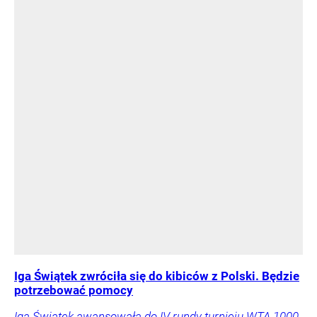
Iga Świątek zwróciła się do kibiców z Polski. Będzie
potrzebować pomocy
Iga Świątek awansowała do IV rundy turnieju WTA 1000