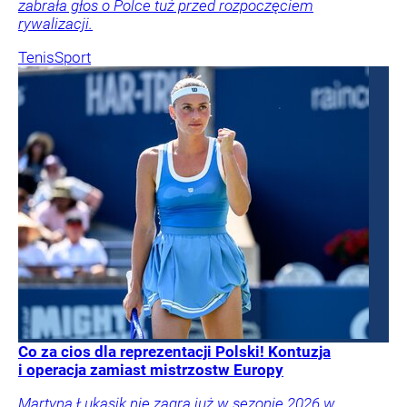
zabrała głos o Polce tuż przed rozpoczęciem
rywalizacji.
Tenis
Sport
Co za cios dla reprezentacji Polski! Kontuzja
i operacja zamiast mistrzostw Europy
Martyna Łukasik nie zagra już w sezonie 2026 w