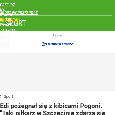
PRZEJDŹ
NA
SPORT WPROST
STRONĘ
GŁÓWNĄ
UBSKRYBUJ
SPORT
WPROST.PL
ZALOGUJ
Partner
MENU
Sport
Edi pożegnał się z kibicami Pogoni.
"Taki piłkarz w Szczecinie zdarza się