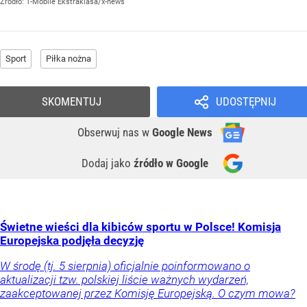
Źródło:
T-Mobile Ekstraklasa/x-news
Sport
Piłka nożna
SKOMENTUJ
UDOSTĘPNIJ
Obserwuj nas
w
Google News
Dodaj jako
źródło w Google
Świetne wieści dla kibiców sportu w Polsce! Komisja
Europejska podjęła decyzję
W środę (tj. 5 sierpnia) oficjalnie poinformowano o
aktualizacji tzw. polskiej liście ważnych wydarzeń,
zaakceptowanej przez Komisję Europejską. O czym mowa?