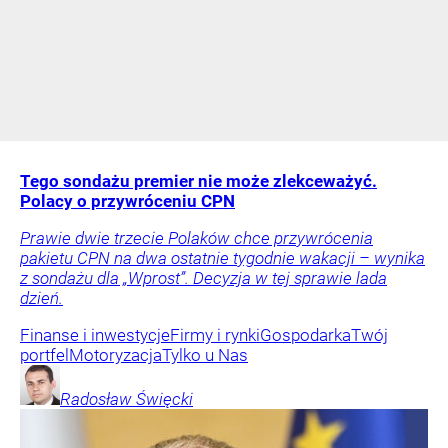
Tego sondażu premier nie może zlekceważyć.
Polacy o przywróceniu CPN
Prawie dwie trzecie Polaków chce przywrócenia
pakietu CPN na dwa ostatnie tygodnie wakacji – wynika
z sondażu dla „Wprost”. Decyzja w tej sprawie lada
dzień.
Finanse i inwestycje
Firmy i rynki
Gospodarka
Twój
portfel
Motoryzacja
Tylko u Nas
Radosław
Święcki