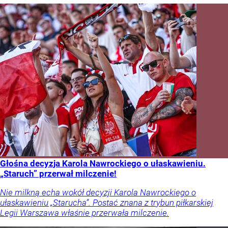
Głośna decyzja Karola Nawrockiego o ułaskawieniu.
„Staruch” przerwał milczenie!
Nie milkną echa wokół decyzji Karola Nawrockiego o
ułaskawieniu „Starucha”. Postać znana z trybun piłkarskiej
Legii Warszawa właśnie przerwała milczenie.