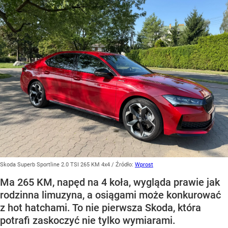
Skoda Superb Sportline 2.0 TSI 265 KM 4x4
/ Źródło:
Wprost
Ma 265 KM, napęd na 4 koła, wygląda prawie jak
rodzinna limuzyna, a osiągami może konkurować
z hot hatchami. To nie pierwsza Skoda, która
potrafi zaskoczyć nie tylko wymiarami.