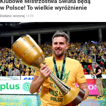
Klubowe Mistrzostwa Świata będą
w Polsce! To wielkie wyróżnienie
Dodano:
wczoraj
14:09