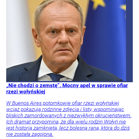
„Nie chodzi o zemstę”. Mocny apel w sprawie ofiar
rzezi wołyńskiej
W Buenos Aires potomkowie ofiar rzezi wołyńskiej
wciąż pokazują rodzinne zdjęcia i listy, wspominając
bliskich zamordowanych z niezwykłym okrucieństwem.
Ich dramat przypomina, że dla wielu rodzin Wołyń nie
jest historią zamkniętą, lecz bolesną raną, która do dziś
nie została zagojona.