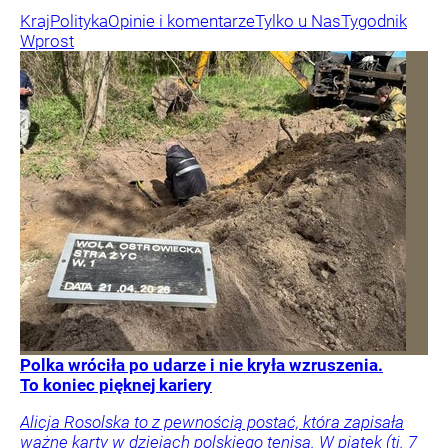
Kraj
Polityka
Opinie i komentarze
Tylko u Nas
Tygodnik
Wprost
Polka wróciła po udarze i nie kryła wzruszenia.
To koniec pięknej kariery
Alicja Rosolska to z pewnością postać, która zapisała
ważne karty w dziejach polskiego tenisa. W piątek (tj. 7