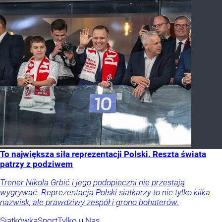
To największa siła reprezentacji Polski. Reszta świata
patrzy z podziwem
Trener Nikola Grbić i jego podopieczni nie przestają
wygrywać. Reprezentacja Polski siatkarzy to nie tylko kilka
nazwisk, ale prawdziwy zespół i grono bohaterów.
Siatkówka
Sport
Tylko u Nas