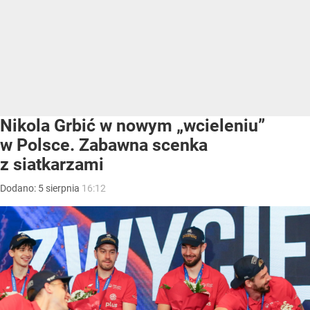
Nikola Grbić w nowym „wcieleniu”
w Polsce. Zabawna scenka
z siatkarzami
Dodano:
5
sierpnia
16:12