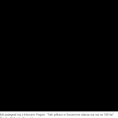
Edi pożegnał się z kibicami Pogoni. "Taki piłkarz w Szczecinie zdarza się raz na 100 lat"