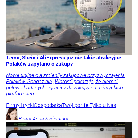
Temu, Shein i AliExpress już nie takie atrakcyjne.
Polaków zapytano o zakupy
Nowe unijne cła zmieniły zakupowe przyzwyczajenia
Polaków. Sondaż dla „Wprost” pokazuje, że niemal
połowa badanych ograniczyła zakupy na azjatyckich
platformach.
Firmy i rynki
Gospodarka
Twój portfel
Tylko u Nas
Beata Anna
Święcicka