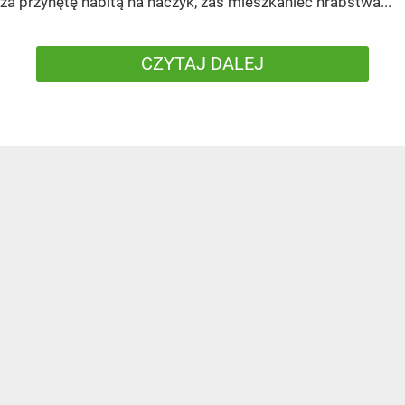
za przynętę nabitą na haczyk, zaś mieszkaniec hrabstwa...
CZYTAJ DALEJ