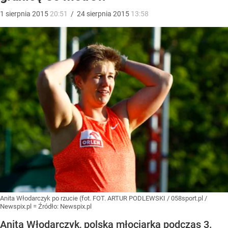
1
sierpnia
2015
20:51
/
24
sierpnia
2015
13:58
Anita Włodarczyk po rzucie (fot. FOT. ARTUR PODLEWSKI / 058sport.pl /
Newspix.pl =
Źródło:
Newspix.pl
Anita Włodarczyk, polska młociarka podczas 3.