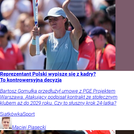
Reprezentant Polski wypisze się z kadry?
To kontrowersyjna decyzja
Bartosz Gomułka przedłużył umowę z PGE Projektem
Warszawa. Atakujący podpisał kontrakt ze stołecznym
klubem aż do 2029 roku. Czy to słuszny krok 24-latka?
Siatkówka
Sport
Maciej
Piasecki