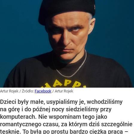
Artur Rojek
/ Źródło:
Facebook
/
Artur Rojek
Dzieci były małe, usypialiśmy je, wchodziliśmy
na górę i do późnej nocy siedzieliśmy przy
komputerach. Nie wspominam tego jako
romantycznego czasu, za którym dziś szczególnie
tęsknię. To była po prostu bardzo ciężka praca –