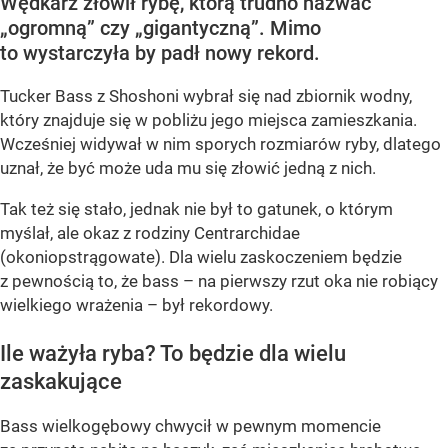
Wędkarz złowił rybę, którą trudno nazwać
„ogromną” czy „gigantyczną”. Mimo
to wystarczyła by padł nowy rekord.
Tucker Bass z Shoshoni
wybrał się nad zbiornik wodny,
który znajduje się w pobliżu jego miejsca zamieszkania.
Wcześniej widywał w nim sporych rozmiarów ryby, dlatego
uznał, że być może uda mu się złowić jedną z nich.
Tak też się stało, jednak nie był to gatunek, o którym
myślał, ale okaz z rodziny Centrarchidae
(okoniopstrągowate). Dla wielu zaskoczeniem będzie
z pewnością to, że bass – na pierwszy rzut oka nie robiący
wielkiego wrażenia – był rekordowy.
Ile ważyła ryba? To będzie dla wielu
zaskakujące
Bass wielkogębowy chwycił w pewnym momencie