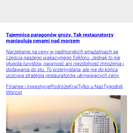
Tajemnica paragonów grozy. Tak restauratorzy
manipulują cenami nad morzem
Narzekanie na ceny w nadmorskich smażalniach są
częścią naszego wakacyjnego folkloru. Jednak to nie
głupota turystów, naiwność ani niezdolność mnożenia i
dodawania do stu. To przemyślana, ale nie do końca
uczciwa strategia restauratorów ukrywających ceny.
Finanse i inwestycje
Podróże
Kraj
Tylko u Nas
Tygodnik
Wprost