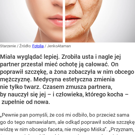
Starzenie
/ Źródło:
Fotolia
/
JenkoAtaman
Miała wyglądać lepiej. Zrobiła usta i nagle jej
partner przestał mieć ochotę ją całować. On
poprawił szczękę, a żona zobaczyła w nim obcego
mężczyznę. Medycyna estetyczna zmienia
nie tylko twarz. Czasem zmusza partnera,
by nauczył się jej – i człowieka, którego kocha –
zupełnie od nowa.
„Pewnie pan pomyśli, że coś mi odbiło, bo przecież sama
go do tego namawiałam, ale odkąd poprawił sobie szczękę
widzę w nim obcego faceta, nie mojego Miśka”. „Przyznam,