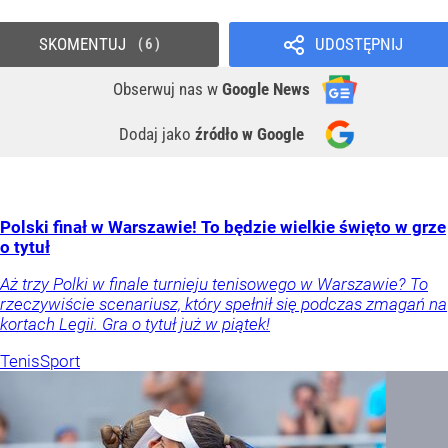
SKOMENTUJ
UDOSTĘPNIJ
6
Obserwuj nas
w
Google News
Dodaj jako
źródło w Google
Polski finał w Warszawie! To będzie wielkie święto w grze
o tytuł
Aż trzy Polki w finale turnieju tenisowego w Warszawie? To
rzeczywiście scenariusz, który spełnił się podczas zmagań na
kortach Legii. Gra o tytuł już w piątek!
Tenis
Sport