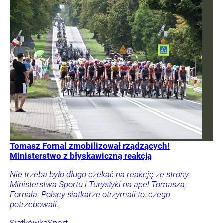
Tomasz Fornal zmobilizował rządzących!
Ministerstwo z błyskawiczną reakcją
Nie trzeba było długo czekać na reakcję ze strony
Ministerstwa Sportu i Turystyki na apel Tomasza
Fornala. Polscy siatkarze otrzymali to, czego
potrzebowali.
Siatkówka
Sport