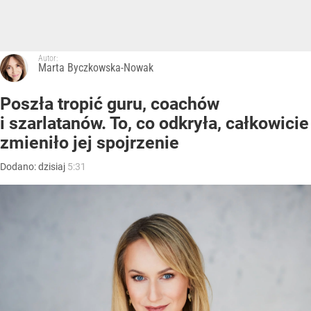
Autor:
Marta Byczkowska-Nowak
Poszła tropić guru, coachów
i szarlatanów. To, co odkryła, całkowicie
zmieniło jej spojrzenie
Dodano:
dzisiaj
5:31