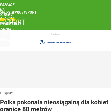
PRZEJDŹ
NA
SPORT WPROST
STRONĘ
GŁÓWNĄ
UBSKRYBUJ
SPORT
WPROST.PL
ZALOGUJ
Partner
MENU
Sport
Polka pokonała nieosiągalną dla kobiet
granicę 80 metrów