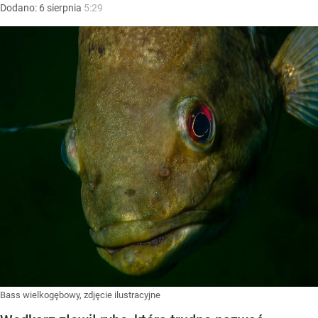
Dodano:
6
sierpnia
5:29
Bass wielkogębowy, zdjęcie ilustracyjne