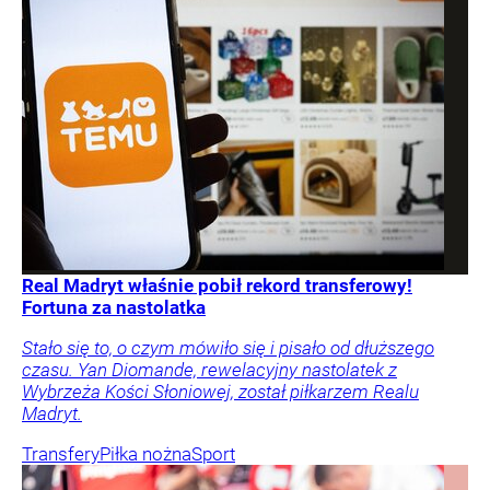
Real Madryt właśnie pobił rekord transferowy!
Fortuna za nastolatka
Stało się to, o czym mówiło się i pisało od dłuższego
czasu. Yan Diomande, rewelacyjny nastolatek z
Wybrzeża Kości Słoniowej, został piłkarzem Realu
Madryt.
Transfery
Piłka nożna
Sport