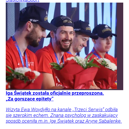
Iga Świątek została oficjalnie przeproszona.
„Za gorszące epitety”
Wizyta Ewa Woydyłło na kanale „Trzeci Serwis” odbiła
się szerokim echem. Znana psycholog w zaskakujący
sposób oceniła m.in. Igę Świątek oraz Arynę Sabalenkę.