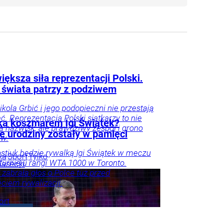
iększa siła reprezentacji Polski.
 świata patrzy z podziwem
ikola Grbić i jego podopieczni nie przestają
. Reprezentacja Polski siatkarzy to nie
ka koszmarem Igi Świątek?
lka nazwisk, ale prawdziwy zespół i grono
e urodziny zostały w pamięci
ów.
stiuk będzie rywalką Igi Świątek w meczu
ka
Sport
Tylko
 turnieju rangi WTA 1000 w Toronto.
iasecki
 zabrała głos o Polce tuż przed
ciem rywalizacji.
ort