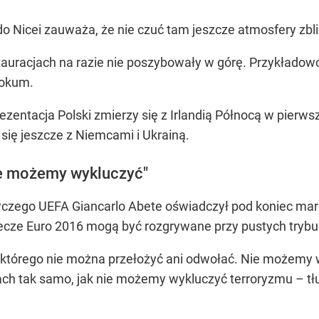
 do Nicei zauważa, że nie czuć tam jeszcze atmosfery zbl
auracjach na razie nie poszybowały w górę. Przykładowo 
 lokum.
rezentacja Polski zmierzy się z Irlandią Północą w pier
się jeszcze z Niemcami i Ukrainą.
e możemy wykluczyć"
zego UEFA Giancarlo Abete oświadczył pod koniec marc
cze Euro 2016 mogą być rozgrywane przy pustych trybu
j, którego nie można przełożyć ani odwołać. Nie możemy 
nach tak samo, jak nie możemy wykluczyć terroryzmu – t