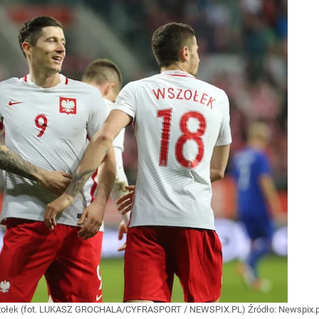
rzezi wołyńskiej
y zostały w pamięci
w grze o tytuł
Wszołek (fot. LUKASZ GROCHALA/CYFRASPORT / NEWSPIX.PL)
Źródło:
Newspix.p