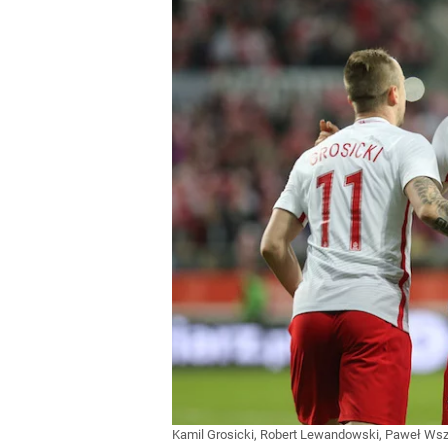
„Nie chodzi o zemstę”. Mocny apel w sprawie ofiar 
dodaj
Ukrainka koszmarem Igi Świątek? Popsute urodzin
dodaj
Polski finał w Warszawie! To będzie wielkie święto 
dodaj
Kamil Grosicki, Robert Lewandowski, Paweł 