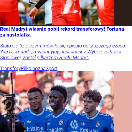
Real Madryt właśnie pobił rekord transferowy! Fortuna
za nastolatka
Stało się to, o czym mówiło się i pisało od dłuższego czasu.
Yan Diomande, rewelacyjny nastolatek z Wybrzeża Kości
Słoniowej, został piłkarzem Realu Madryt.
Transfery
Piłka nożna
Sport