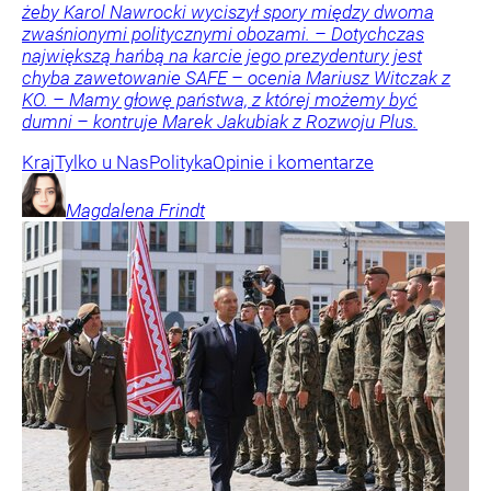
żeby Karol Nawrocki wyciszył spory między dwoma
zwaśnionymi politycznymi obozami. – Dotychczas
największą hańbą na karcie jego prezydentury jest
chyba zawetowanie SAFE – ocenia Mariusz Witczak z
KO. – Mamy głowę państwa, z której możemy być
dumni – kontruje Marek Jakubiak z Rozwoju Plus.
Kraj
Tylko u Nas
Polityka
Opinie i komentarze
Magdalena
Frindt