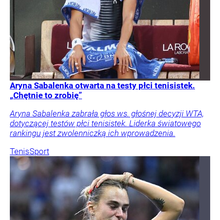
Aryna Sabalenka otwarta na testy płci tenisistek.
„Chętnie to zrobię”
Aryna Sabalenka zabrała głos ws. głośnej decyzji WTA,
dotyczącej testów płci tenisistek. Liderka światowego
rankingu jest zwolenniczką ich wprowadzenia.
Tenis
Sport