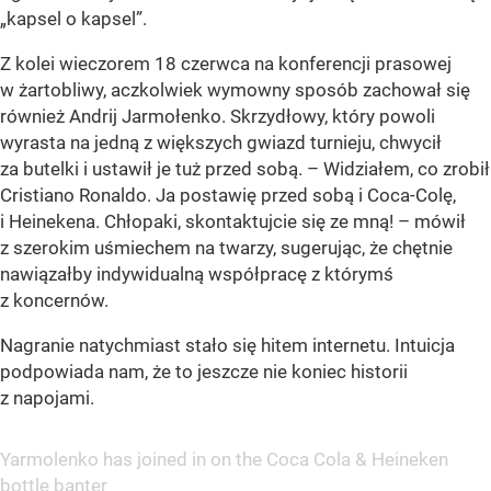
„kapsel o kapsel”.
Z kolei wieczorem 18 czerwca na konferencji prasowej
w żartobliwy, aczkolwiek wymowny sposób zachował się
również Andrij Jarmołenko. Skrzydłowy, który powoli
wyrasta na jedną z większych gwiazd turnieju, chwycił
za butelki i ustawił je tuż przed sobą. – Widziałem, co zrobił
Cristiano Ronaldo. Ja postawię przed sobą i Coca-Colę,
i Heinekena. Chłopaki, skontaktujcie się ze mną! – mówił
z szerokim uśmiechem na twarzy, sugerując, że chętnie
nawiązałby indywidualną współpracę z którymś
z koncernów.
Nagranie natychmiast stało się hitem internetu. Intuicja
podpowiada nam, że to jeszcze nie koniec historii
z napojami.
Yarmolenko has joined in on the Coca Cola & Heineken
bottle banter