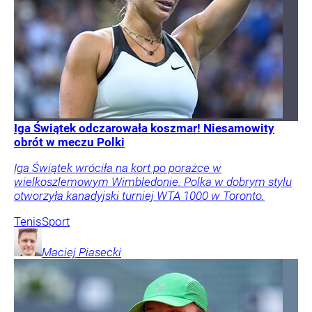
Iga Świątek odczarowała koszmar! Niesamowity
obrót w meczu Polki
Iga Świątek wróciła na kort po porażce w
wielkoszlemowym Wimbledonie. Polka w dobrym stylu
otworzyła kanadyjski turniej WTA 1000 w Toronto.
Tenis
Sport
Maciej
Piasecki