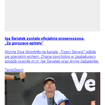
Iga Świątek została oficjalnie przeproszona.
„Za gorszące epitety”
Wizyta Ewa Woydyłło na kanale „Trzeci Serwis” odbiła
się szerokim echem. Znana psycholog w zaskakujący
sposób oceniła m.in. Igę Świątek oraz Arynę Sabalenkę.
Tenis
Sport