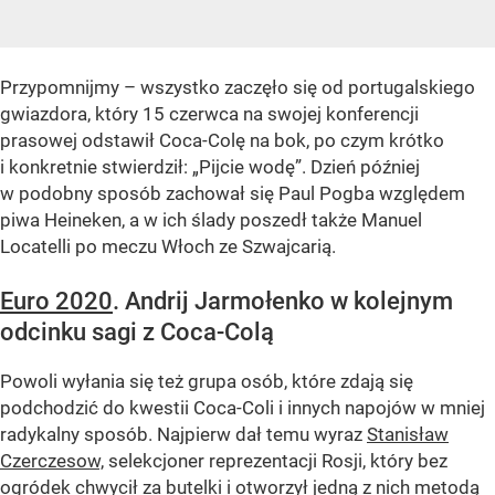
Przypomnijmy – wszystko zaczęło się od portugalskiego
gwiazdora, który 15 czerwca na swojej konferencji
prasowej odstawił Coca-Colę na bok, po czym krótko
i konkretnie stwierdził: „Pijcie wodę”. Dzień później
w podobny sposób zachował się Paul Pogba względem
piwa Heineken, a w ich ślady poszedł także Manuel
Locatelli po meczu Włoch ze Szwajcarią.
Euro 2020
. Andrij Jarmołenko w kolejnym
odcinku sagi z Coca-Colą
Powoli wyłania się też grupa osób, które zdają się
podchodzić do kwestii Coca-Coli i innych napojów w mniej
radykalny sposób. Najpierw dał temu wyraz
Stanisław
Czerczesow,
selekcjoner reprezentacji Rosji, który bez
ogródek chwycił za butelki i otworzył jedną z nich metodą