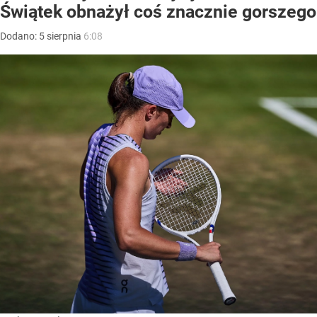
Świątek obnażył coś znacznie gorszego
Dodano:
5
sierpnia
6:08