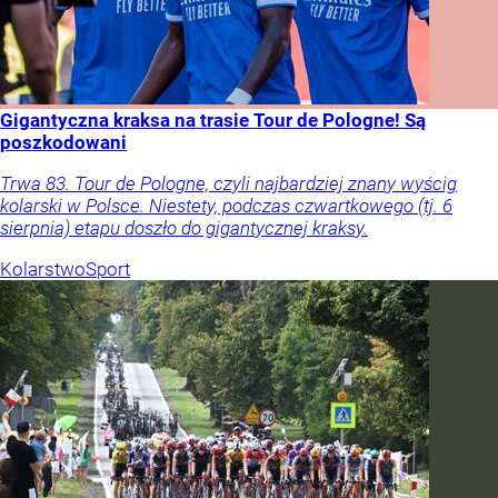
Gigantyczna kraksa na trasie Tour de Pologne! Są
poszkodowani
Trwa 83. Tour de Pologne, czyli najbardziej znany wyścig
kolarski w Polsce. Niestety, podczas czwartkowego (tj. 6
sierpnia) etapu doszło do gigantycznej kraksy.
Kolarstwo
Sport