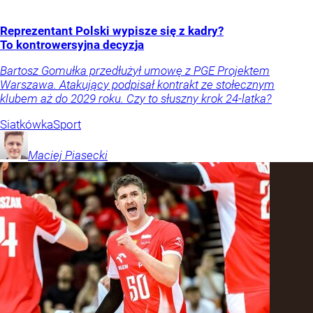
Reprezentant Polski wypisze się z kadry?
To kontrowersyjna decyzja
Bartosz Gomułka przedłużył umowę z PGE Projektem
Warszawa. Atakujący podpisał kontrakt ze stołecznym
klubem aż do 2029 roku. Czy to słuszny krok 24-latka?
Siatkówka
Sport
Maciej
Piasecki