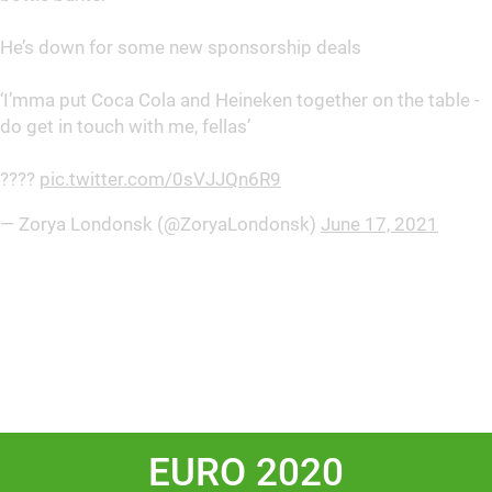
He’s down for some new sponsorship deals
‘I’mma put Coca Cola and Heineken together on the table -
do get in touch with me, fellas’
????
pic.twitter.com/0sVJJQn6R9
— Zorya Londonsk (@ZoryaLondonsk)
June 17, 2021
EURO 2020