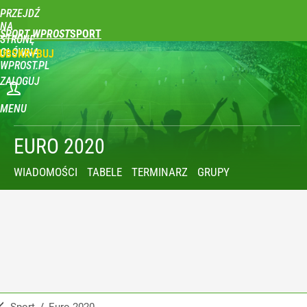
PRZEJDŹ
NA
SPORT WPROST
STRONĘ
GŁÓWNĄ
UBSKRYBUJ
WPROST.PL
ZALOGUJ
MENU
EURO 2020
WIADOMOŚCI
TABELE
TERMINARZ
GRUPY