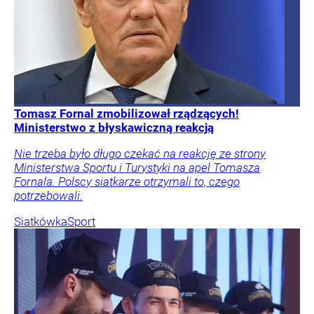
Tomasz Fornal zmobilizował rządzących!
Ministerstwo z błyskawiczną reakcją
Nie trzeba było długo czekać na reakcję ze strony
Ministerstwa Sportu i Turystyki na apel Tomasza
Fornala. Polscy siatkarze otrzymali to, czego
potrzebowali.
Siatkówka
Sport