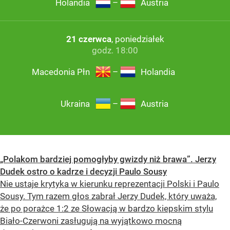
Holandia
–
Austria
21 czerwca
, poniedziałek
godz. 18:00
Macedonia Płn
–
Holandia
Ukraina
–
Austria
„Polakom bardziej pomogłyby gwizdy niż brawa”. Jerzy
Dudek ostro o kadrze i decyzji Paulo Sousy
Nie ustaje krytyka w kierunku reprezentacji Polski i Paulo
Sousy. Tym razem głos zabrał Jerzy Dudek, który uważa,
że po porażce 1:2 ze Słowacją w bardzo kiepskim stylu
Biało-Czerwoni zasługują na wyjątkowo mocną