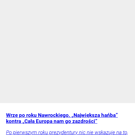
Wrze po roku Nawrockiego. „Największa hańba”
kontra „Cała Europa nam go zazdrości”
Po pierwszym roku prezydentury nic nie wskazuje na to,