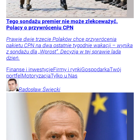
Tego sondażu premier nie może zlekceważyć.
Polacy o przywróceniu CPN
Prawie dwie trzecie Polaków chce przywrócenia
pakietu CPN na dwa ostatnie tygodnie wakacji – wynika
z sondażu dla „Wprost”. Decyzja w tej sprawie lada
dzień.
Finanse i inwestycje
Firmy i rynki
Gospodarka
Twój
portfel
Motoryzacja
Tylko u Nas
Radosław
Święcki