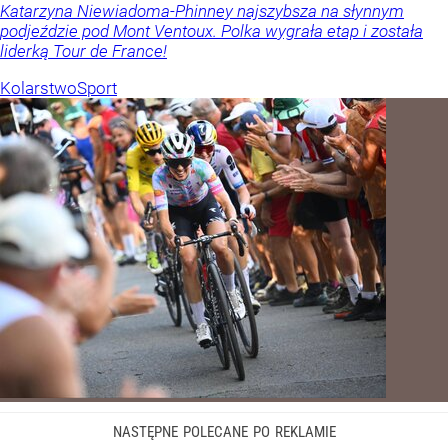
Katarzyna Niewiadoma-Phinney najszybsza na słynnym
podjeździe pod Mont Ventoux. Polka wygrała etap i została
liderką Tour de France!
Kolarstwo
Sport