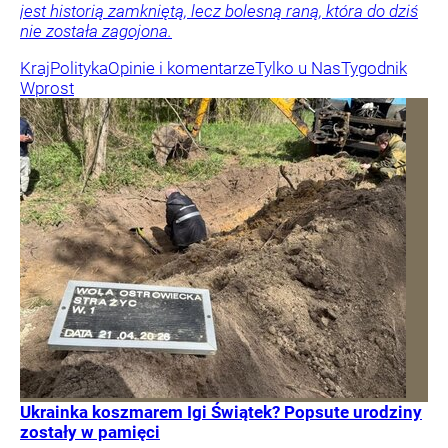
jest historią zamkniętą, lecz bolesną raną, która do dziś
nie została zagojona.
Kraj
Polityka
Opinie i komentarze
Tylko u Nas
Tygodnik
Wprost
Ukrainka koszmarem Igi Świątek? Popsute urodziny
zostały w pamięci