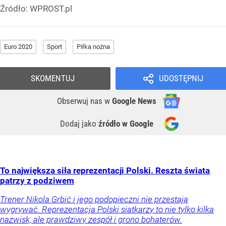
Źródło:
WPROST.pl
Euro 2020
Sport
Piłka nożna
SKOMENTUJ
UDOSTĘPNIJ
Obserwuj nas
w
Google News
Dodaj jako
źródło w Google
To największa siła reprezentacji Polski. Reszta świata
patrzy z podziwem
Trener Nikola Grbić i jego podopieczni nie przestają
wygrywać. Reprezentacja Polski siatkarzy to nie tylko kilka
nazwisk, ale prawdziwy zespół i grono bohaterów.