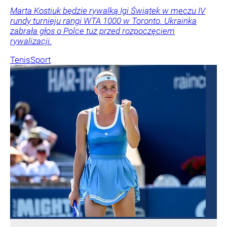
Marta Kostiuk będzie rywalką Igi Świątek w meczu IV
rundy turnieju rangi WTA 1000 w Toronto. Ukrainka
zabrała głos o Polce tuż przed rozpoczęciem
rywalizacji.
Tenis
Sport