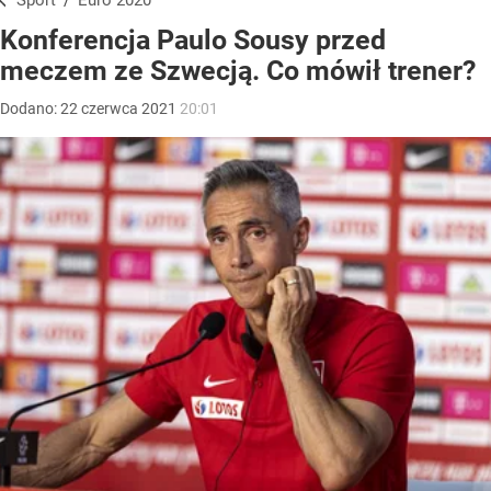
Sport
/
Euro 2020
Konferencja Paulo Sousy przed
meczem ze Szwecją. Co mówił trener?
Dodano:
22
czerwca
2021
20:01