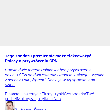
Tego sondażu premier nie może zlekceważyć.
Polacy o przywróceniu CPN
Prawie dwie trzecie Polaków chce przywrócenia
pakietu CPN na dwa ostatnie tygodnie wakacji – wynika
z sondażu dla „Wprost”. Decyzja w tej sprawie lada
dzień.
Finanse i inwestycje
Firmy i rynki
Gospodarka
Twój
portfel
Motoryzacja
Tylko u Nas
Radosław
Święcki