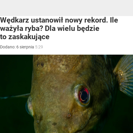
Wędkarz ustanowił nowy rekord. Ile
ważyła ryba? Dla wielu będzie
to zaskakujące
Dodano:
6
sierpnia
5:29