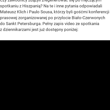
Czy zawodnicy zdążyli zregenerować się po męczącym
spotkaniu z Hiszpanią? Na te i inne pytania odpowiadali
Mateusz Klich i Paulo Sousa, którzy byli gośćmi konferencji
prasowej zorganizowanej po przylocie Biało-Czerwonych
do Sankt Petersburga. Pełny zapis video ze spotkania
z dziennikarzami jest już dostępny poniżej: