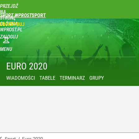
PRZEJDŹ
NA
SPORT WPROST
STRONĘ
GŁÓWNĄ
UBSKRYBUJ
WPROST.PL
ZALOGUJ
MENU
EURO 2020
WIADOMOŚCI
TABELE
TERMINARZ
GRUPY