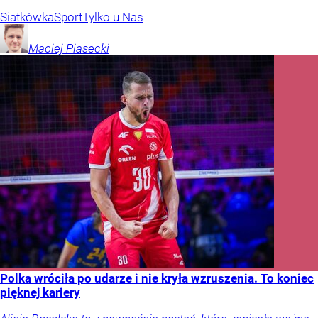
Siatkówka
Sport
Tylko u Nas
Maciej
Piasecki
Polka wróciła po udarze i nie kryła wzruszenia. To koniec
pięknej kariery