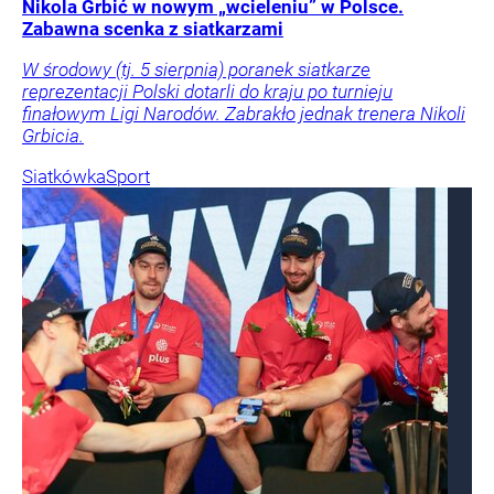
Nikola Grbić w nowym „wcieleniu” w Polsce.
Zabawna scenka z siatkarzami
W środowy (tj. 5 sierpnia) poranek siatkarze
reprezentacji Polski dotarli do kraju po turnieju
finałowym Ligi Narodów. Zabrakło jednak trenera Nikoli
Grbicia.
Siatkówka
Sport