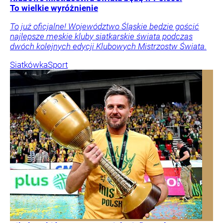
To wielkie wyróżnienie
To już oficjalne! Województwo Śląskie będzie gościć
najlepsze męskie kluby siatkarskie świata podczas
dwóch kolejnych edycji Klubowych Mistrzostw Świata.
Siatkówka
Sport