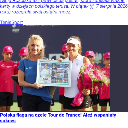
Alicja Rosolska to z pewnością postać, która zapisała ważne
karty w dziejach polskiego tenisa. W piątek (tj. 7 sierpnia 2026
roku) rozegrała swój ostatni mecz.
Tenis
Sport
Polska flaga na czele Tour de France! Ależ wspaniały
sukces