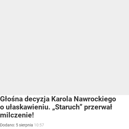
Głośna decyzja Karola Nawrockiego
o ułaskawieniu. „Staruch” przerwał
milczenie!
Dodano:
5
sierpnia
10:57