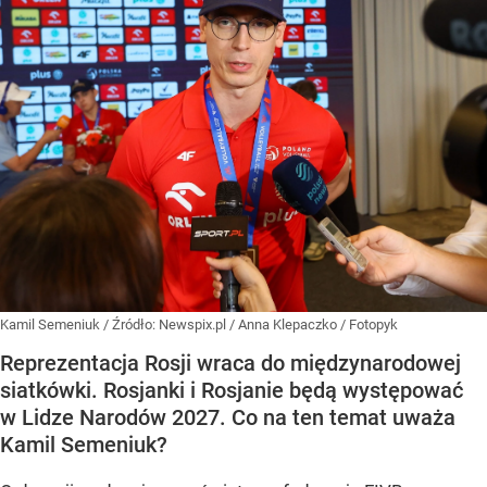
Kamil Semeniuk
/ Źródło:
Newspix.pl
/
Anna Klepaczko / Fotopyk
Reprezentacja Rosji wraca do międzynarodowej
siatkówki. Rosjanki i Rosjanie będą występować
w Lidze Narodów 2027. Co na ten temat uważa
Kamil Semeniuk?