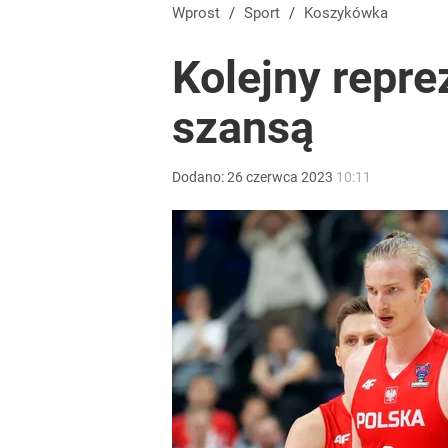
Wprost
/
Sport
/
Koszykówka
Kolejny repre
szansą
Dodano:
26
czerwca
2023
10:11