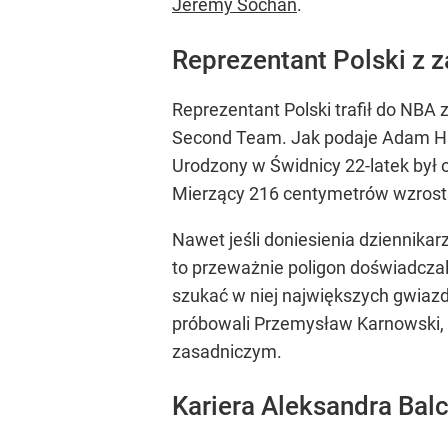
Jeremy Sochan
.
Reprezentant Polski z 
Reprezentant Polski trafił do NBA
Second Team. Jak podaje Adam Him
Urodzony w Świdnicy 22-latek był 
Mierzący 216 centymetrów wzrostu c
Nawet jeśli doniesienia dziennikar
to przeważnie poligon doświadczal
szukać w niej największych gwiazd
próbowali Przemysław Karnowski, O
zasadniczym.
Kariera Aleksandra Bal