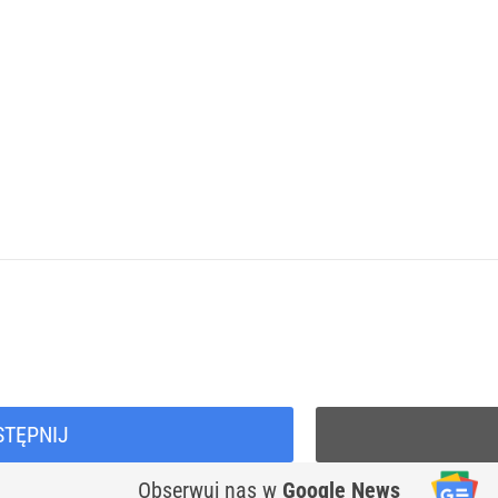
STĘPNIJ
Obserwuj nas
w
Google News