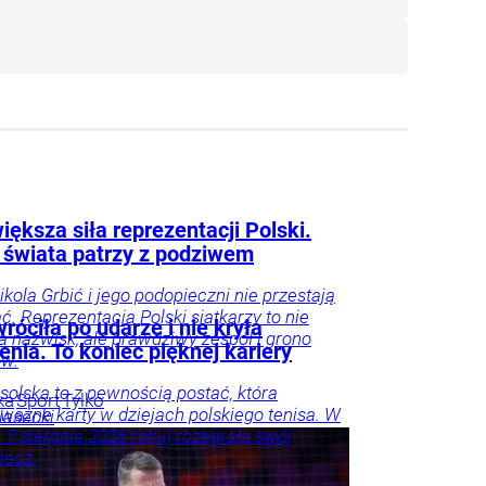
iększa siła reprezentacji Polski.
 świata patrzy z podziwem
ikola Grbić i jego podopieczni nie przestają
. Reprezentacja Polski siatkarzy to nie
róciła po udarze i nie kryła
lka nazwisk, ale prawdziwy zespół i grono
nia. To koniec pięknej kariery
ów.
osolska to z pewnością postać, która
ka
Sport
Tylko
 ważne karty w dziejach polskiego tenisa. W
iasecki
j. 7 sierpnia 2026 roku) rozegrała swój
mecz.