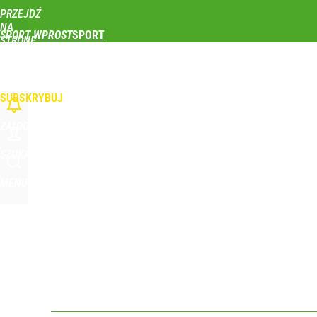
PRZEJDŹ
Udostępnij
0
Skomentuj
NA
SPORT WPROST
STRONĘ
GŁÓWNĄ
PIŁKA NOŻNA
SIATKÓWKA
TENIS
LEKKOATLETYKA
SKOKI NARCIAR
WPROST.PL
SUBSKRYBUJ
ZALOGUJ
SZUKAJ
MENU