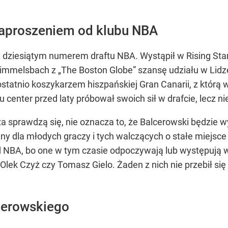
zaproszeniem od klubu NBA
 z dziesiątym numerem draftu NBA. Wystąpił w Rising Sta
melsbach z „The Boston Globe” szansę udziału w Lidze
ostatnio koszykarzem hiszpańskiej Gran Canarii, z którą
enter przed laty próbował swoich sił w drafcie, lecz ni
za sprawdzą się, nie oznacza to, że Balcerowski będzie w
ny dla młodych graczy i tych walczących o stałe miejsc
 NBA, bo one w tym czasie odpoczywają lub występują w 
lek Czyż czy Tomasz Gielo. Żaden z nich nie przebił się
cerowskiego