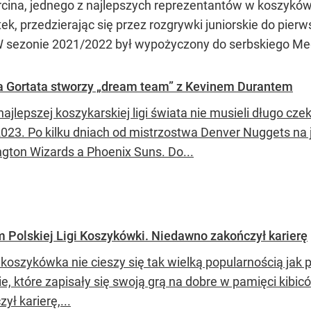
cina, jednego z najlepszych reprezentantów w koszykówc
latek, przedzierając się przez rozgrywki juniorskie do pi
 W sezonie 2021/2022 był wypożyczony do serbskiego Me
a Gortata stworzy „dream team” z Kevinem Durantem
 najlepszej koszykarskiej ligi świata nie musieli długo 
023. Po kilku dniach od mistrzostwa Denver Nuggets na 
gton Wizards a Phoenix Suns. Do...
Polskiej Ligi Koszykówki. Niedawno zakończył karierę
koszykówka nie cieszy się tak wielką popularnością jak p
e, które zapisały się swoją grą na dobre w pamięci kibic
ył karierę,...