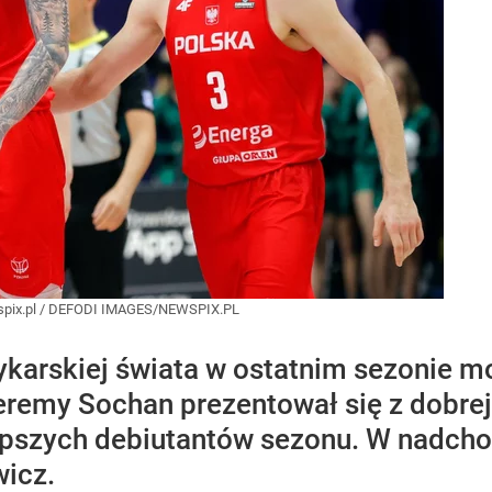
pix.pl
/
DEFODI IMAGES/NEWSPIX.PL
zykarskiej świata w ostatnim sezonie 
eremy Sochan prezentował się z dobrej 
epszych debiutantów sezonu. W nadcho
wicz.