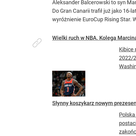
Aleksander Balcerowski to syn Mar
Do Gran Canarii trafił już jako 16-
wyróżnienie EuroCup Rising Star.
Wielki ruch w NBA. Kolega Marcin
Kibice
2022/2
Washin
Słynny koszykarz nowym prezesem 
Polska 
postaci
zakończ