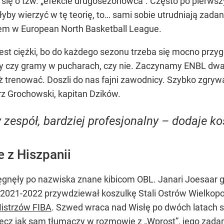
ię o tzw. „efekcie drugosezonowca”. Często po pierws
łyby wierzyć w tę teorię, to… sami sobie utrudniają zad
iem w European North Basketball League.
st ciężki, bo do każdego sezonu trzeba się mocno przyg
y czy gramy w pucharach, czy nie. Zaczynamy ENBL dwa ty
trenować. Doszli do nas fajni zawodnicy. Szybko zgrywaj
rz Grochowski, kapitan Dzików.
espół, bardziej profesjonalny – dodaje ko
 z Hiszpanii
gnęły po nazwiska znane kibicom OBL. Janari Joesaar g
 2021-2022 przywdziewał koszulkę Stali Ostrów Wielkopol
Mistrzów FIBA
. Szwed wraca nad Wisłę po dwóch latach 
lecz jak sam tłumaczy w rozmowie z „Wprost”, jego zadan