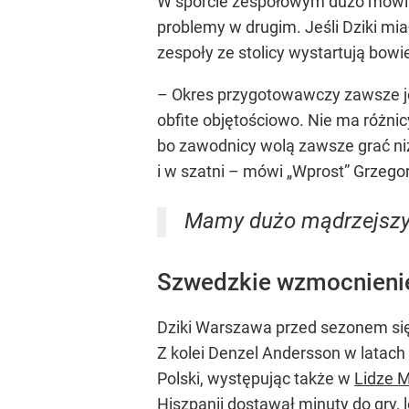
W sporcie zespołowym dużo mówi s
problemy w drugim. Jeśli Dziki mia
zespoły ze stolicy wystartują bow
– Okres przygotowawczy zawsze je
obfite objętościowo. Nie ma różnic
bo zawodnicy wolą zawsze grać niż 
i w szatni – mówi „Wprost” Grzego
Mamy dużo mądrzejszy z
Szwedzkie wzmocnienie
Dziki Warszawa przed sezonem się
Z kolei Denzel Andersson w latach
Polski, występując także w
Lidze 
Hiszpanii dostawał minuty do gry, 