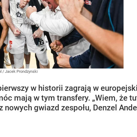
l
/
Jacek Prondzynski
ierwszy w historii zagrają w europejsk
óc mają w tym transfery. „Wiem, że tut
z nowych gwiazd zespołu, Denzel Ande