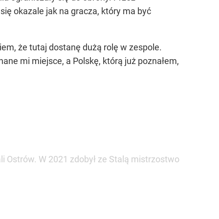
 się okazale jak na gracza, który ma być
em, że tutaj dostanę dużą rolę w zespole.
nane mi miejsce, a Polskę, którą już poznałem,
li Ostrów. W 2021 zdobył ze Stalą mistrzostwo