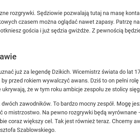
yczne rozgrywki. Sędziowie pozwalają tutaj na masę kont
kowych czasem można oglądać nawet zapasy. Patrzę na po
. Dotkniesz gościa i już sędzia gwiżdże. Z pewnością będ
zawie
ać już za legendę Dzikich. Wicemistrz świata do lat 17 
ze, by przed rokiem wywalczyć awans. Dziś to on pełni rol
e ukrywają, że w tym roku ambicje zespołu ze stolicy sięg
 dwóch zawodników. To bardzo mocny zespół. Mogę jeszc
yć o mistrzostwo. Na pewno rozgrywki będą wyrównane 
bie coraz większy cel. Tak jest również teraz. Chcemy 
ysztofa Szablowskiego.