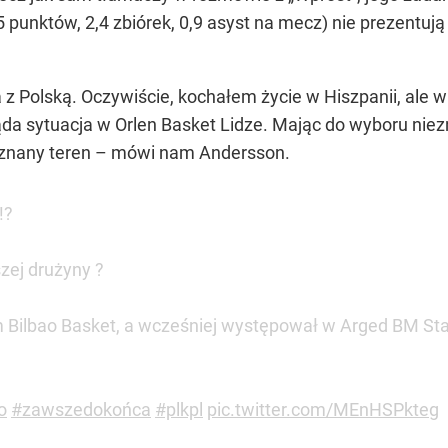
5 punktów, 2,4 zbiórek, 0,9 asyst na mecz) nie prezentują
Polską. Oczywiście, kochałem życie w Hiszpanii, ale wi
ląda sytuacja w Orlen Basket Lidze. Mając do wyboru niez
a znany teren – mówi nam Andersson.
!?
zej drużyny ?
 Bilbao Basket, a wcześniej występował w Arged BM Sta
o
#zawszedokońca
#plkpl
pic.twitter.com/MEnHSPkteg