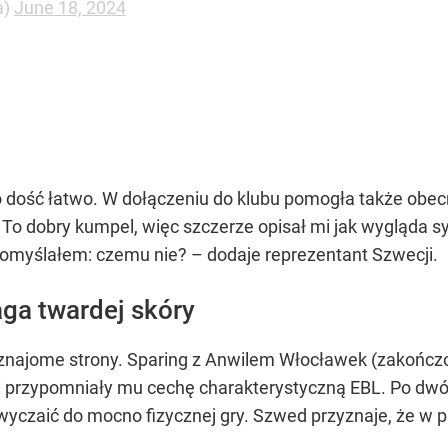
a)
June 18, 2024
o dość łatwo. W dołączeniu do klubu pomogła także obec
 To dobry kumpel, więc szczerze opisał mi jak wygląda
 pomyślałem: czemu nie? – dodaje reprezentant Szwecji.
ga twardej skóry
 znajome strony. Sparing z Anwilem Włocławek (zakończ
i przypomniały mu cechę charakterystyczną EBL. Po dw
yczaić do mocno fizycznej gry. Szwed przyznaje, że w pr