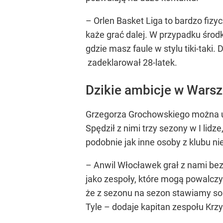
– Orlen Basket Liga to bardzo fiz
każe grać dalej. W przypadku środ
gdzie masz faule w stylu tiki-taki
zadeklarował 28-latek.
Dzikie ambicje w Wars
Grzegorza Grochowskiego można uzn
Spędził z nimi trzy sezony w I lid
podobnie jak inne osoby z klubu ni
– Anwil Włocławek grał z nami bez
jako zespoły, które mogą powalcz
że z sezonu na sezon stawiamy so
Tyle – dodaje kapitan zespołu Krz