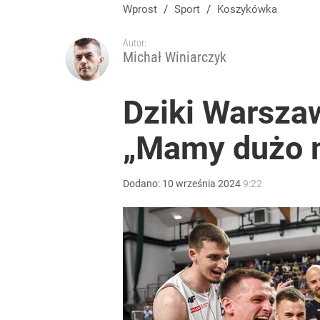
Wprost
/
Sport
/
Koszykówka
Autor:
Michał Winiarczyk
Dziki Warszaw
„Mamy dużo m
Dodano:
10
września
2024
9:22