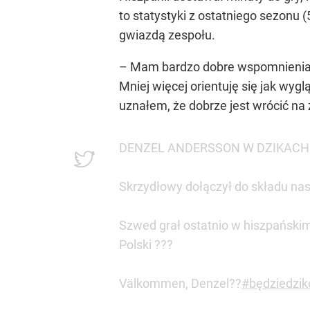
to statystyki z ostatniego sezonu (
gwiazdą zespołu.
– Mam bardzo dobre wspomnienia z 
Mniej więcej orientuję się jak wyg
uznałem, że dobrze jest wrócić n
DENZEL ANDERSSON W DZIKACH
Skrzydłowy dołączył do składu nas
Szwed grał ostatnio w hiszpańskim
Polski ???
Välkommen, Denzel??
#będziedzik