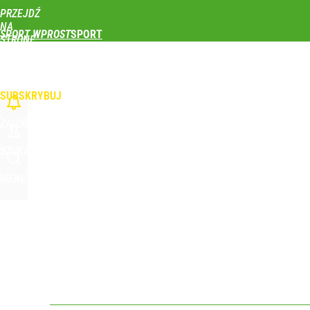
PRZEJDŹ
Udostępnij
0
Skomentuj
NA
SPORT WPROST
STRONĘ
GŁÓWNĄ
PIŁKA NOŻNA
SIATKÓWKA
TENIS
LEKKOATLETYKA
SKOKI NARCIAR
WPROST.PL
SUBSKRYBUJ
ZALOGUJ
SZUKAJ
MENU