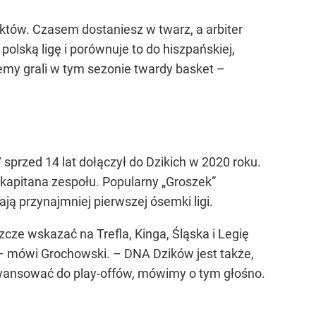
aktów. Czasem dostaniesz w twarz, a arbiter
lską ligę i porównuje to do hiszpańskiej,
ziemy grali w tym sezonie twardy basket –
sprzed 14 lat dołączył do Dzikich w 2020 roku.
ę kapitana zespołu. Popularny „Groszek”
ają przynajmniej pierwszej ósemki ligi.
ze wskazać na Trefla, Kinga, Śląska i Legię
– mówi Grochowski. – DNA Dzików jest także,
awansować do play-offów, mówimy o tym głośno.