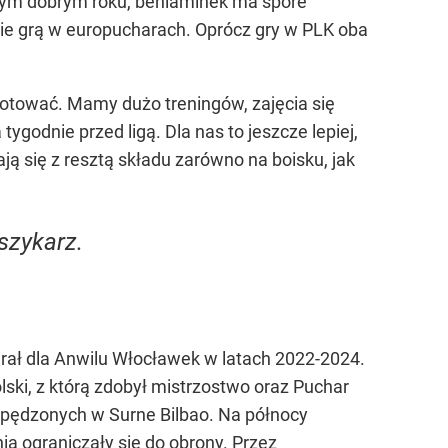
zym dobrym roku, beniaminek ma spore
anie grą w europucharach. Oprócz gry w PLK oba
otować. Mamy dużo treningów, zajęcia się
godnie przed ligą. Dla nas to jeszcze lepiej,
ą się z resztą składu zarówno na boisku, jak
szykarz.
rał dla Anwilu Włocławek w latach 2022-2024.
ski, z którą zdobył mistrzostwo oraz Puchar
spędzonych w Surne Bilbao. Na północy
ia ograniczały się do obrony. Przez