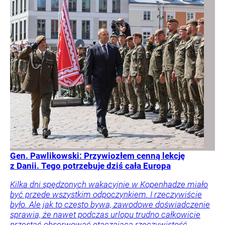
Gen. Pawlikowski: Przywiozłem cenną lekcję
z Danii. Tego potrzebuje dziś cała Europa
Kilka dni spędzonych wakacyjnie w Kopenhadze miało
być przede wszystkim odpoczynkiem. I rzeczywiście
było. Ale jak to często bywa, zawodowe doświadczenie
sprawia, że nawet podczas urlopu trudno całkowicie
przestać obserwować otaczającą rzeczywistość.