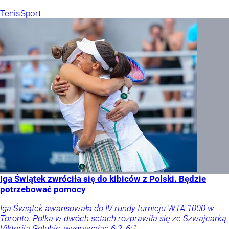
Tenis
Sport
Iga Świątek zwróciła się do kibiców z Polski. Będzie
potrzebować pomocy
Iga Świątek awansowała do IV rundy turnieju WTA 1000 w
Toronto. Polka w dwóch setach rozprawiła się ze Szwajcarką
Viktorija Golubic, wygrywając 6:2, 6:1.