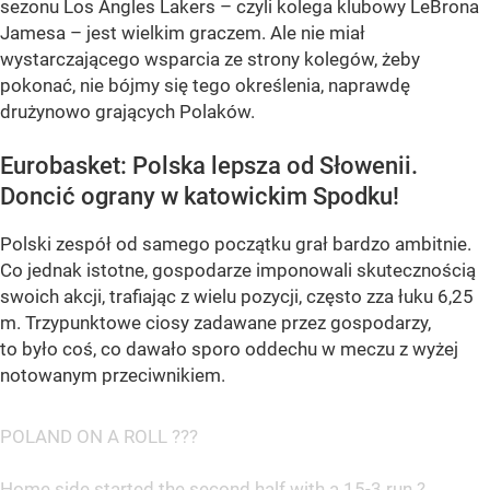
sezonu Los Angles Lakers – czyli kolega klubowy LeBrona
Jamesa – jest wielkim graczem. Ale nie miał
wystarczającego wsparcia ze strony kolegów, żeby
pokonać, nie bójmy się tego określenia, naprawdę
drużynowo grających Polaków.
Eurobasket: Polska lepsza od Słowenii.
Doncić ograny w katowickim Spodku!
Polski zespół od samego początku grał bardzo ambitnie.
Co jednak istotne, gospodarze imponowali skutecznością
swoich akcji, trafiając z wielu pozycji, często zza łuku 6,25
m. Trzypunktowe ciosy zadawane przez gospodarzy,
to było coś, co dawało sporo oddechu w meczu z wyżej
notowanym przeciwnikiem.
POLAND ON A ROLL ???
Home side started the second half with a 15-3 run ?