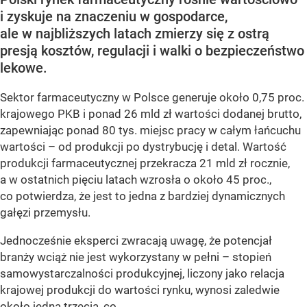
i zyskuje na znaczeniu w gospodarce,
ale w najbliższych latach zmierzy się z ostrą
presją kosztów, regulacji i walki o bezpieczeństwo
lekowe.
Sektor farmaceutyczny w Polsce generuje około 0,75 proc.
krajowego PKB i ponad 26 mld zł wartości dodanej brutto,
zapewniając ponad 80 tys. miejsc pracy w całym łańcuchu
wartości – od produkcji po dystrybucję i detal. Wartość
produkcji farmaceutycznej przekracza 21 mld zł rocznie,
a w ostatnich pięciu latach wzrosła o około 45 proc.,
co potwierdza, że jest to jedna z bardziej dynamicznych
gałęzi przemysłu.
Jednocześnie eksperci zwracają uwagę, że potencjał
branży wciąż nie jest wykorzystany w pełni – stopień
samowystarczalności produkcyjnej, liczony jako relacja
krajowej produkcji do wartości rynku, wynosi zaledwie
około jedną trzecią, co...