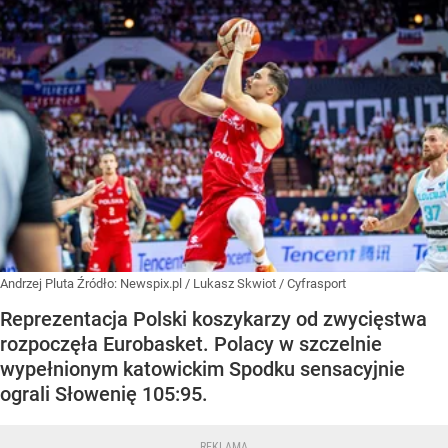
Andrzej Pluta
Źródło:
Newspix.pl
/
Lukasz Skwiot / Cyfrasport
Reprezentacja Polski koszykarzy od zwycięstwa
rozpoczęła Eurobasket. Polacy w szczelnie
wypełnionym katowickim Spodku sensacyjnie
ograli Słowenię 105:95.