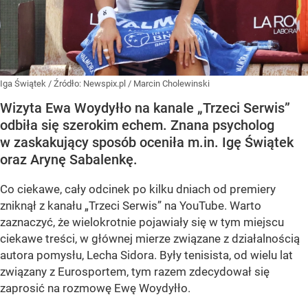
Iga Świątek
/ Źródło:
Newspix.pl
/
Marcin Cholewinski
Wizyta Ewa Woydyłło na kanale „Trzeci Serwis”
odbiła się szerokim echem. Znana psycholog
w zaskakujący sposób oceniła m.in. Igę Świątek
oraz Arynę Sabalenkę.
Co ciekawe, cały odcinek po kilku dniach od premiery
zniknął z kanału „Trzeci Serwis” na YouTube. Warto
zaznaczyć, że wielokrotnie pojawiały się w tym miejscu
ciekawe treści, w głównej mierze związane z działalnością
autora pomysłu, Lecha Sidora. Były tenisista, od wielu lat
związany z Eurosportem, tym razem zdecydował się
zaprosić na rozmowę Ewę Woydyłło.