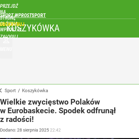
PRZEJDŹ
NA
SPORT WPROST
STRONĘ
GŁÓWNĄ
UBSKRYBUJ
KOSZYKÓWKA
WPROST.PL
ZALOGUJ
MENU
Sport
/
Koszykówka
Wielkie zwycięstwo Polaków
w Eurobaskecie. Spodek odfrunął
z radości!
Dodano:
28
sierpnia
2025
22:42