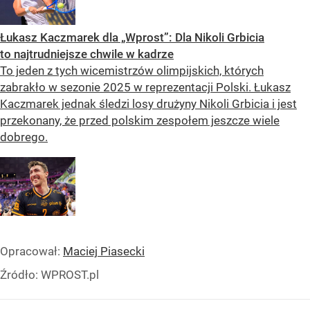
Łukasz Kaczmarek dla „Wprost”: Dla Nikoli Grbicia
to najtrudniejsze chwile w kadrze
To jeden z tych wicemistrzów olimpijskich, których
zabrakło w sezonie 2025 w reprezentacji Polski. Łukasz
Kaczmarek jednak śledzi losy drużyny Nikoli Grbicia i jest
przekonany, że przed polskim zespołem jeszcze wiele
dobrego.
Opracował:
Maciej Piasecki
Źródło:
WPROST.pl