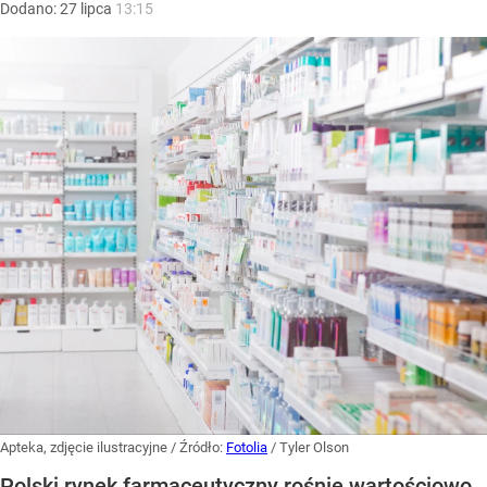
Dodano:
27
lipca
13:15
Apteka, zdjęcie ilustracyjne
/ Źródło:
Fotolia
/
Tyler Olson
Polski rynek farmaceutyczny rośnie wartościowo