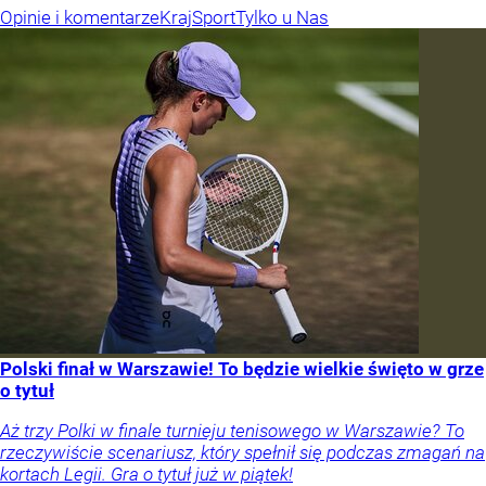
Opinie i komentarze
Kraj
Sport
Tylko u Nas
Polski finał w Warszawie! To będzie wielkie święto w grze
o tytuł
Aż trzy Polki w finale turnieju tenisowego w Warszawie? To
rzeczywiście scenariusz, który spełnił się podczas zmagań na
kortach Legii. Gra o tytuł już w piątek!