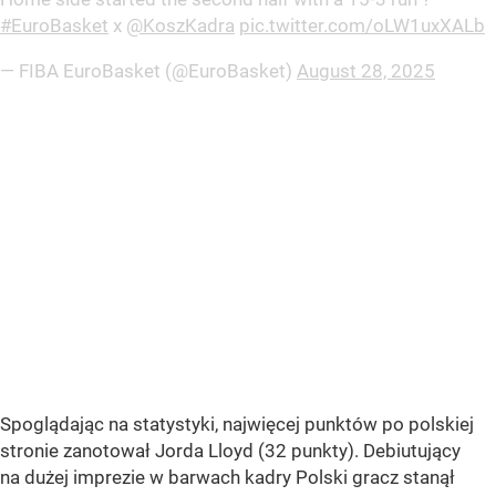
#EuroBasket
x
@KoszKadra
pic.twitter.com/oLW1uxXALb
— FIBA EuroBasket (@EuroBasket)
August 28, 2025
Spoglądając na statystyki, najwięcej punktów po polskiej
stronie zanotował Jorda Lloyd (32 punkty). Debiutujący
na dużej imprezie w barwach kadry Polski gracz stanął