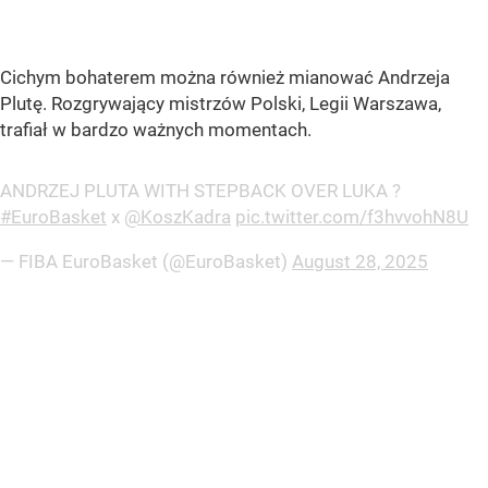
Cichym bohaterem można również mianować Andrzeja
Plutę. Rozgrywający mistrzów Polski, Legii Warszawa,
trafiał w bardzo ważnych momentach.
ANDRZEJ PLUTA WITH STEPBACK OVER LUKA ?
#EuroBasket
x
@KoszKadra
pic.twitter.com/f3hvvohN8U
— FIBA EuroBasket (@EuroBasket)
August 28, 2025