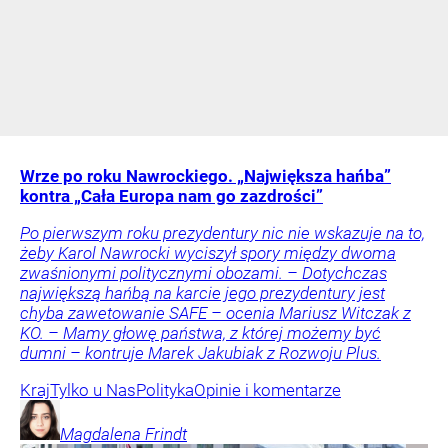
Wrze po roku Nawrockiego. „Największa hańba”
kontra „Cała Europa nam go zazdrości”
Po pierwszym roku prezydentury nic nie wskazuje na to,
żeby Karol Nawrocki wyciszył spory między dwoma
zwaśnionymi politycznymi obozami. – Dotychczas
największą hańbą na karcie jego prezydentury jest
chyba zawetowanie SAFE – ocenia Mariusz Witczak z
KO. – Mamy głowę państwa, z której możemy być
dumni – kontruje Marek Jakubiak z Rozwoju Plus.
Kraj
Tylko u Nas
Polityka
Opinie i komentarze
Magdalena
Frindt