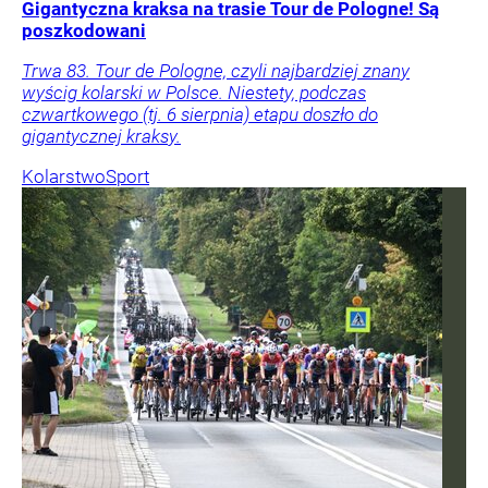
Gigantyczna kraksa na trasie Tour de Pologne! Są
poszkodowani
Trwa 83. Tour de Pologne, czyli najbardziej znany
wyścig kolarski w Polsce. Niestety, podczas
czwartkowego (tj. 6 sierpnia) etapu doszło do
gigantycznej kraksy.
Kolarstwo
Sport