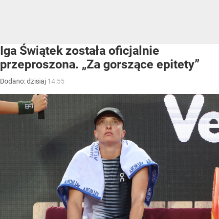
Iga Świątek została oficjalnie
przeproszona. „Za gorszące epitety”
Dodano:
dzisiaj
14:55