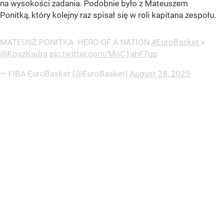
na wysokości zadania. Podobnie było z Mateuszem
Ponitką, który kolejny raz spisał się w roli kapitana zespołu.
MATEUSZ PONITKA. HERO OF A NATION.
#EuroBasket
x
@KoszKadra
pic.twitter.com/MoC1ahF7up
— FIBA EuroBasket (@EuroBasket)
August 28, 2025