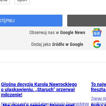
STĘPNIJ
Obserwuj nas
w
Google News
Dodaj jako
źródło w Google
Głośna decyzja Karola Nawrockiego
To najw
o ułaskawieniu. „Staruch” przerwał
Reszta
milczenie!
Trener N
wygrywać
Nie milkną echa wokół decyzji Karola Nawrockiego
„Nie chodzi o zemstę”. Mocny apel
Polka w