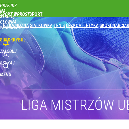
PRZEJDŹ
Udostępnij
0
Skomentuj
NA
SPORT WPROST
STRONĘ
GŁÓWNĄ
PIŁKA NOŻNA
SIATKÓWKA
TENIS
LEKKOATLETYKA
SKOKI NARCIAR
Świetne wieści dla kibiców sportu w Polsce! Komis
WPROST.PL
SUBSKRYBUJ
dodaj
ZALOGUJ
Głośna decyzja Karola Nawrockiego o ułaskawieniu
SZUKAJ
MENU
1
To największa siła reprezentacji Polski. Reszta ś
LIGA MISTRZÓW U
dodaj