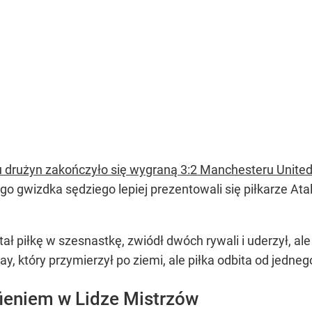
u drużyn zakończyło się wygraną 3:2 Manchesteru Unite
o gwizdka sędziego lepiej prezentowali się piłkarze Atal
ł piłkę w szesnastkę, zwiódł dwóch rywali i uderzył, al
y, który przymierzył po ziemi, ale piłka odbita od jedneg
fieniem w Lidze Mistrzów