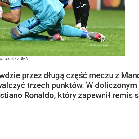
wspix.pl
/
ZUMA
wdzie przez długą część meczu z Manc
ywalczyć trzech punktów. W doliczonym
istiano Ronaldo, który zapewnił remis 