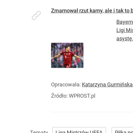
Zmarnował rzut karny, ale i tak to
Bayern
Ligi M
asystę.
Opracowała:
Katarzyna Gurmińska
Źródło:
WPROST.pl
Liga Mistrzów UEFA
Piłka n