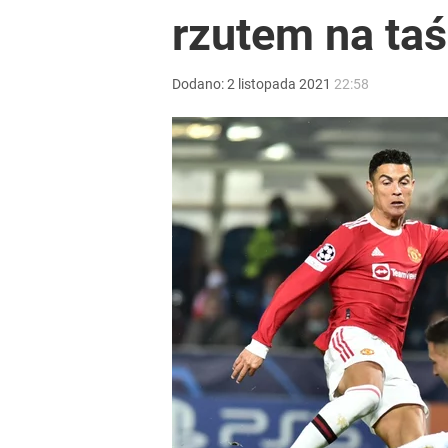
rzutem na ta
Dodano:
2
listopada
2021
22:58