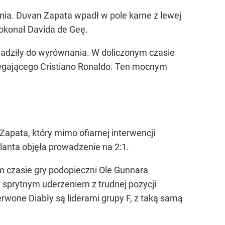
ania. Duvan Zapata wpadł w pole karne z lewej
pokonał Davida de Geę.
wadziły do wyrównania. W doliczonym czasie
biegającego Cristiano Ronaldo. Ten mocnym
apata, który mimo ofiarnej interwencji
alanta objęła prowadzenie na 2:1.
 czasie gry podopieczni Ole Gunnara
y sprytnym uderzeniem z trudnej pozycji
rwone Diabły są liderami grupy F, z taką samą