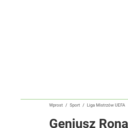
Polska flaga na czele Tour de France! Ależ wspani
dodaj
Polka wróciła po udarze i nie kryła wzruszenia. To 
dodaj
Tego sondażu premier nie może zlekceważyć. Pol
8
Wprost
/
Sport
/
Liga Mistrzów UEFA
Geniusz Rona