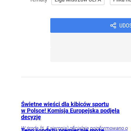
UDO
Świetne wieści dla kibiców sportu
w Polsce! Komisja Europejska podjęła
decyzję
W środę (tj. 5 sierpnia) oficjalnie poinformowano o
Tego sondażu premier nie może