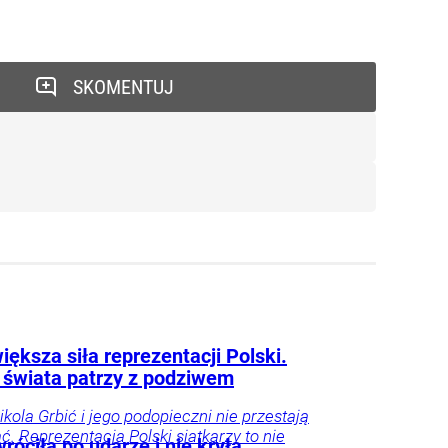
SKOMENTUJ
iększa siła reprezentacji Polski.
 świata patrzy z podziwem
ikola Grbić i jego podopieczni nie przestają
. Reprezentacja Polski siatkarzy to nie
róciła po udarze i nie kryła