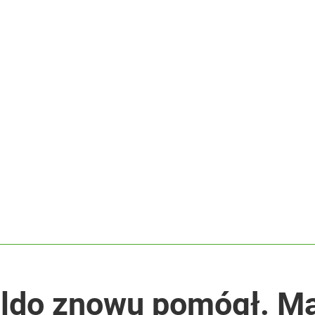
ały sukces
koniec pięknej kariery
acy o przywróceniu CPN
ldo znowu pomógł. M