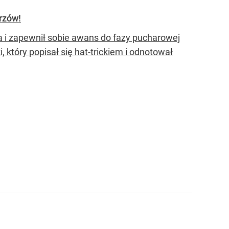
trzów!
 i zapewnił sobie awans do fazy pucharowej
który popisał się hat-trickiem i odnotował