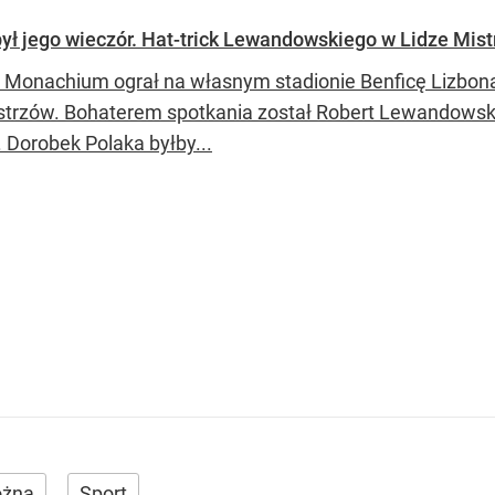
 był jego wieczór. Hat-trick Lewandowskiego w Lidze Mis
 Monachium ograł na własnym stadionie Benficę Lizbona
istrzów. Bohaterem spotkania został Robert Lewandowski, 
 Dorobek Polaka byłby...
ożna
Sport