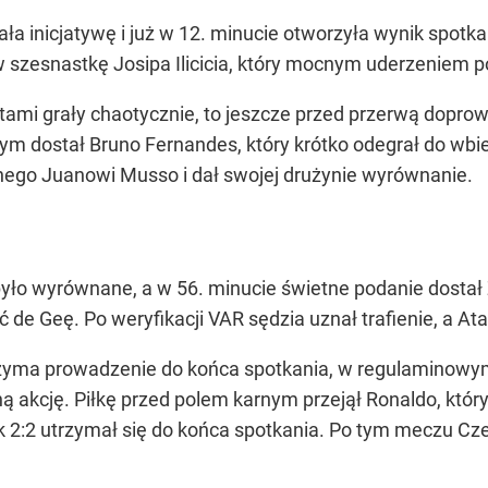
ała inicjatywę i już w 12. minucie otworzyła wynik spotk
w szesnastkę Josipa Ilicicia, który mocnym uderzeniem 
ami grały chaotycznie, to jeszcze przed przerwą dopro
nym dostał Bruno Fernandes, który krótko odegrał do w
nego Juanowi Musso i dał swojej drużynie wyrównanie.
było wyrównane, a w 56. minucie świetne podanie dostał Z
 de Geę. Po weryfikacji VAR sędzia uznał trafienie, a At
rzyma prowadzenie do końca spotkania, w regulaminowym
ą akcję. Piłkę przed polem karnym przejął Ronaldo, któr
 2:2 utrzymał się do końca spotkania. Po tym meczu Cze