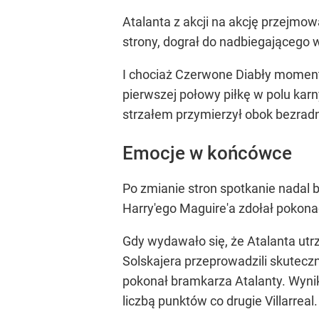
Atalanta z akcji na akcję przejmow
strony, dograł do nadbiegającego 
I chociaż Czerwone Diabły moment
pierwszej połowy piłkę w polu kar
strzałem przymierzył obok bezrad
Emocje w końcówce
Po zmianie stron spotkanie nadal 
Harry'ego Maguire'a zdołał pokonać
Gdy wydawało się, że Atalanta ut
Solskajera przeprowadzili skuteczn
pokonał bramkarza Atalanty. Wynik
liczbą punktów co drugie Villarreal.