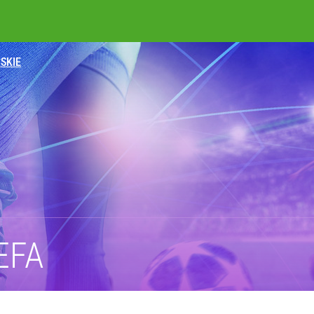
SKIE
ja Europejska podjęła decyzję
. „Staruch” przerwał milczenie!
wiata patrzy z podziwem
EFA