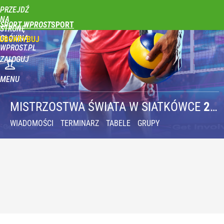
PRZEJDŹ
NA
SPORT WPROST
STRONĘ
GŁÓWNĄ
UBSKRYBUJ
WPROST.PL
ZALOGUJ
MENU
MISTRZOSTWA ŚWIATA
W SIATKÓWCE
2022
WIADOMOŚCI
TERMINARZ
TABELE
GRUPY