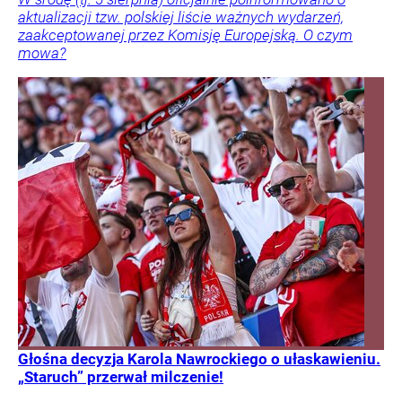
aktualizacji tzw. polskiej liście ważnych wydarzeń,
zaakceptowanej przez Komisję Europejską. O czym
mowa?
Głośna decyzja Karola Nawrockiego o ułaskawieniu.
„Staruch” przerwał milczenie!