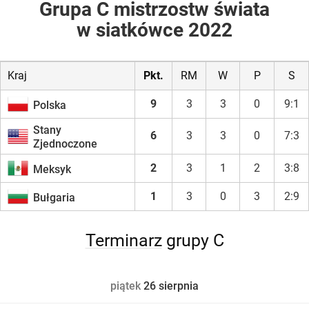
Grupa C
mistrzostw świata
w siatkówce 2022
Kraj
Pkt.
RM
W
P
S
9
3
3
0
9:1
Polska
Stany
6
3
3
0
7:3
Zjednoczone
2
3
1
2
3:8
Meksyk
1
3
0
3
2:9
Bułgaria
Terminarz
grupy C
piątek
26 sierpnia