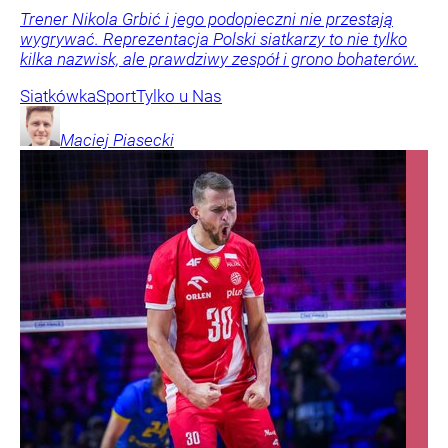
Trener Nikola Grbić i jego podopieczni nie przestają
wygrywać. Reprezentacja Polski siatkarzy to nie tylko
kilka nazwisk, ale prawdziwy zespół i grono bohaterów.
Siatkówka
Sport
Tylko u Nas
Maciej
Piasecki