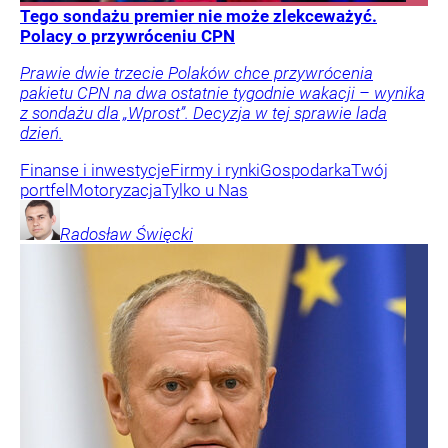
Tego sondażu premier nie może zlekceważyć.
Polacy o przywróceniu CPN
Prawie dwie trzecie Polaków chce przywrócenia
pakietu CPN na dwa ostatnie tygodnie wakacji – wynika
z sondażu dla „Wprost”. Decyzja w tej sprawie lada
dzień.
Finanse i inwestycje
Firmy i rynki
Gospodarka
Twój
portfel
Motoryzacja
Tylko u Nas
Radosław
Święcki