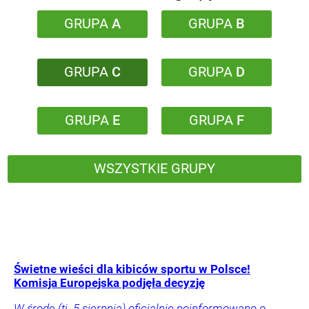
GRUPA
A
GRUPA
B
GRUPA
C
GRUPA
D
GRUPA
E
GRUPA
F
WSZYSTKIE GRUPY
Świetne wieści dla kibiców sportu w Polsce!
Komisja Europejska podjęła decyzję
W środę (tj. 5 sierpnia) oficjalnie poinformowano o