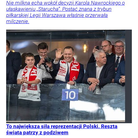
Nie milkną echa wokół decyzji Karola Nawrockiego o
ułaskawieniu „Starucha”. Postać znana z trybun
piłkarskiej Legii Warszawa właśnie przerwała
milczenie.
To największa siła reprezentacji Polski. Reszta
świata patrzy z podziwem