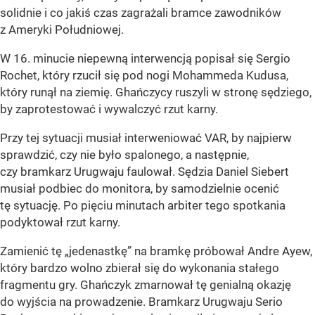
solidnie i co jakiś czas zagrażali bramce zawodników
z Ameryki Południowej.
W 16. minucie niepewną interwencją popisał się Sergio
Rochet, który rzucił się pod nogi Mohammeda Kudusa,
który runął na ziemię. Ghańczycy ruszyli w stronę sędziego,
by zaprotestować i wywalczyć rzut karny.
Przy tej sytuacji musiał interweniować VAR, by najpierw
sprawdzić, czy nie było spalonego, a następnie,
czy bramkarz Urugwaju faulował. Sędzia Daniel Siebert
musiał podbiec do monitora, by samodzielnie ocenić
tę sytuację. Po pięciu minutach arbiter tego spotkania
podyktował rzut karny.
Zamienić tę „jedenastkę” na bramkę próbował Andre Ayew,
który bardzo wolno zbierał się do wykonania stałego
fragmentu gry. Ghańczyk zmarnował tę genialną okazję
do wyjścia na prowadzenie. Bramkarz Urugwaju Serio