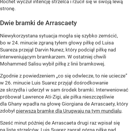
Rochet wyczuł intencję strzelca i rzucił się w swoją lewą
stronę.
Dwie bramki de Arrascaety
Niewykorzystana sytuacja mogła się szybko zemścić,
bo w 24. minucie zgraną tyłem głowy piłkę od Luisa
Suareza przejął Darvin Nunez, który podciął piłkę nad
interweniującym bramkarzem. W ostatniej chwili
Mohammed Salisu wybił piłkę z linii bramkowej.
Zgodnie z powiedzeniem „co się odwlecze, to nie uciecze”
w 26. minucie Luis Suarez przyjął dośrodkowanie
ze skrzydła i uderzył w sam środek bramki. Interweniować
próbował Lawrence Ati-Zigi, ale piłka nieszczęśliwie
dla Ghany wpadła na głowę Giorgiana de Arrascaety, który
zdobył
pierwszą bramkę dla Urugwaju na tym mundialu
.
Sześć minut później de Arrascaeta drugi raz wpisał się
na listę strzelców. Luis Suarez zagrał górną piłkę nad