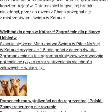
kosztem Azjatów. Ostatecznie Urugwaj tej bramki
nie zdobył, przez co razem z Ghaną pożegnał się
z mistrzostwami świata w Katarze.
Wielbłądzia grypa w Katarze! Zagrożenie dla piłkarzy
i kibiców
Szacuje się, że na Mistrzostwa Świata w Piłce Nożnej
w Katarze przyjedzie 1,5 mln gości z całego świata.
Zgromadzenia na tak ogromną skalę zawsze stwarzają
potencjalne ryzyko rozprzestrzeniania się chorób
zakaźnych – wskazują...
Domenech ma wątpliwości co do reprezentacji Polski.
Znany trener tego nie rozumie