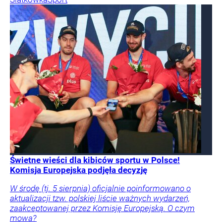
Świetne wieści dla kibiców sportu w Polsce!
Komisja Europejska podjęła decyzję
W środę (tj. 5 sierpnia) oficjalnie poinformowano o
aktualizacji tzw. polskiej liście ważnych wydarzeń,
zaakceptowanej przez Komisję Europejską. O czym
mowa?