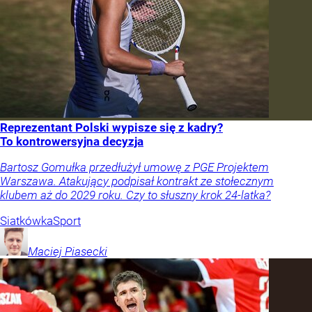
Reprezentant Polski wypisze się z kadry?
To kontrowersyjna decyzja
Bartosz Gomułka przedłużył umowę z PGE Projektem
Warszawa. Atakujący podpisał kontrakt ze stołecznym
klubem aż do 2029 roku. Czy to słuszny krok 24-latka?
Siatkówka
Sport
Maciej
Piasecki