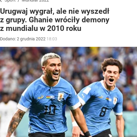
Sport
/
Mundial 2022
Urugwaj wygrał, ale nie wyszedł
z grupy. Ghanie wróciły demony
z mundialu w 2010 roku
Dodano:
2
grudnia
2022
18:03