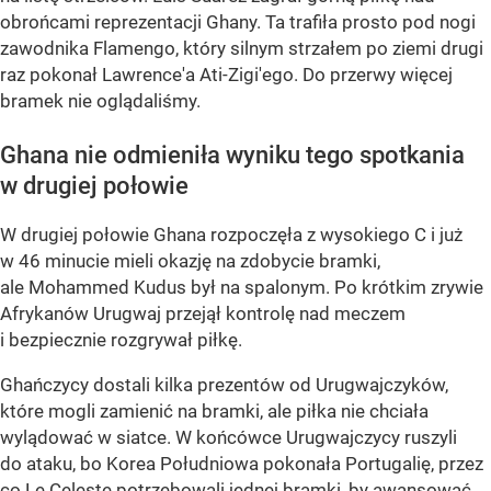
obrońcami reprezentacji Ghany. Ta trafiła prosto pod nogi
zawodnika Flamengo, który silnym strzałem po ziemi drugi
raz pokonał Lawrence'a Ati-Zigi'ego. Do przerwy więcej
bramek nie oglądaliśmy.
Ghana nie odmieniła wyniku tego spotkania
w drugiej połowie
W drugiej połowie Ghana rozpoczęła z wysokiego C i już
w 46 minucie mieli okazję na zdobycie bramki,
ale Mohammed Kudus był na spalonym. Po krótkim zrywie
Afrykanów Urugwaj przejął kontrolę nad meczem
i bezpiecznie rozgrywał piłkę.
Ghańczycy dostali kilka prezentów od Urugwajczyków,
które mogli zamienić na bramki, ale piłka nie chciała
wylądować w siatce. W końcówce Urugwajczycy ruszyli
do ataku, bo Korea Południowa pokonała Portugalię, przez
co Le Celeste potrzebowali jednej bramki, by awansować