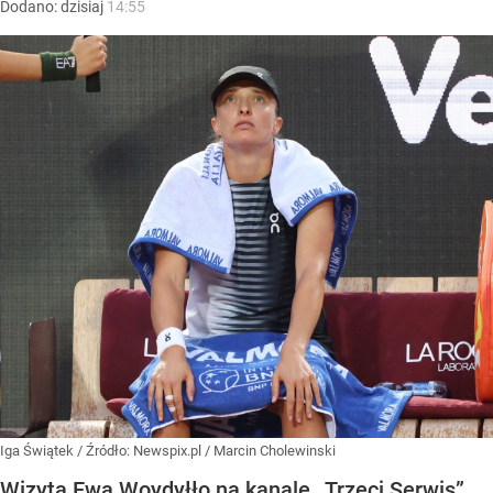
Dodano:
dzisiaj
14:55
Iga Świątek
/ Źródło:
Newspix.pl
/
Marcin Cholewinski
Wizyta Ewa Woydyłło na kanale „Trzeci Serwis”