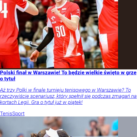
Polski finał w Warszawie! To będzie wielkie święto w grze
o tytuł
Aż trzy Polki w finale turnieju tenisowego w Warszawie? To
rzeczywiście scenariusz, który spełnił się podczas zmagań na
kortach Legii. Gra o tytuł już w piątek!
Tenis
Sport