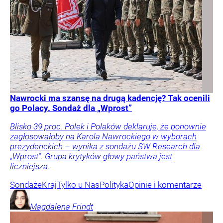
Nawrocki ma szansę na drugą kadencję? Tak ocenili
go Polacy. Sondaż dla „Wprost”
Blisko 39 proc. Polek i Polaków deklaruje, że ponownie
zagłosowałoby na Karola Nawrockiego w wyborach
prezydenckich – wynika z sondażu SW Research dla
„Wprost”. Grupa krytyków głowy państwa jest
liczniejsza.
Sondaże
Kraj
Tylko u Nas
Polityka
Opinie i komentarze
Magdalena
Frindt