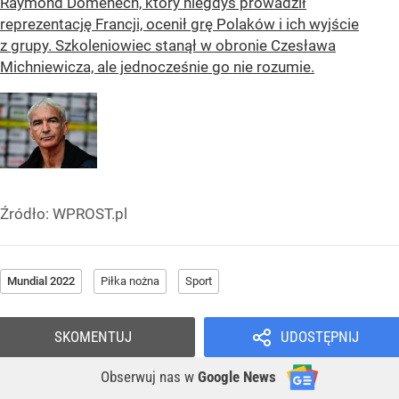
Raymond Domenech, który niegdyś prowadził
reprezentację Francji, ocenił grę Polaków i ich wyjście
z grupy. Szkoleniowiec stanął w obronie Czesława
Michniewicza, ale jednocześnie go nie rozumie.
Źródło:
WPROST.pl
Mundial 2022
Piłka nożna
Sport
SKOMENTUJ
UDOSTĘPNIJ
Obserwuj nas
w
Google News