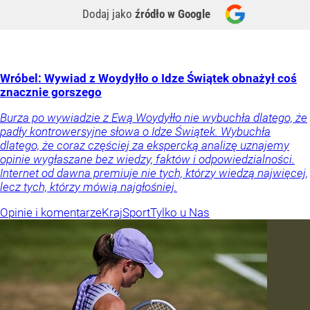
Dodaj jako
źródło w Google
Wróbel: Wywiad z Woydyłło o Idze Świątek obnażył coś
znacznie gorszego
Burza po wywiadzie z Ewą Woydyłło nie wybuchła dlatego, że
padły kontrowersyjne słowa o Idze Świątek. Wybuchła
dlatego, że coraz częściej za ekspercką analizę uznajemy
opinie wygłaszane bez wiedzy, faktów i odpowiedzialności.
Internet od dawna premiuje nie tych, którzy wiedzą najwięcej,
lecz tych, którzy mówią najgłośniej.
Opinie i komentarze
Kraj
Sport
Tylko u Nas