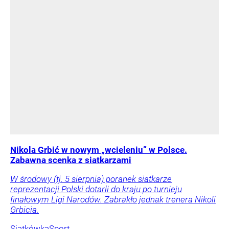
Nikola Grbić w nowym „wcieleniu” w Polsce.
Zabawna scenka z siatkarzami
W środowy (tj. 5 sierpnia) poranek siatkarze
reprezentacji Polski dotarli do kraju po turnieju
finałowym Ligi Narodów. Zabrakło jednak trenera Nikoli
Grbicia.
Siatkówka
Sport