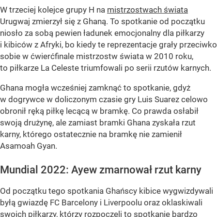
W trzeciej kolejce grupy H na
mistrzostwach świata
Urugwaj zmierzył się z Ghaną. To spotkanie od początku
niosło za sobą pewien ładunek emocjonalny dla piłkarzy
i kibiców z Afryki, bo kiedy te reprezentacje grały przeciwko
sobie w ćwierćfinale mistrzostw świata w 2010 roku,
to piłkarze La Celeste triumfowali po serii rzutów karnych.
Ghana mogła wcześniej zamknąć to spotkanie, gdyż
w dogrywce w doliczonym czasie gry Luis Suarez celowo
obronił ręką piłkę lecącą w bramkę. Co prawda osłabił
swoją drużynę, ale zamiast bramki Ghana zyskała rzut
karny, którego ostatecznie na bramkę nie zamienił
Asamoah Gyan.
Mundial 2022: Ayew zmarnował rzut karny
Od początku tego spotkania Ghańscy kibice wygwizdywali
byłą gwiazdę FC Barcelony i Liverpoolu oraz oklaskiwali
swoich piłkarzy, którzy rozpoczęli to spotkanie bardzo