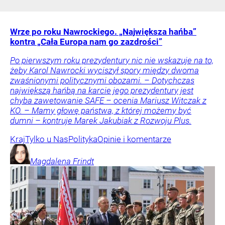
Wrze po roku Nawrockiego. „Największa hańba”
kontra „Cała Europa nam go zazdrości”
Po pierwszym roku prezydentury nic nie wskazuje na to,
żeby Karol Nawrocki wyciszył spory między dwoma
zwaśnionymi politycznymi obozami. – Dotychczas
największą hańbą na karcie jego prezydentury jest
chyba zawetowanie SAFE – ocenia Mariusz Witczak z
KO. – Mamy głowę państwa, z której możemy być
dumni – kontruje Marek Jakubiak z Rozwoju Plus.
Kraj
Tylko u Nas
Polityka
Opinie i komentarze
Magdalena
Frindt