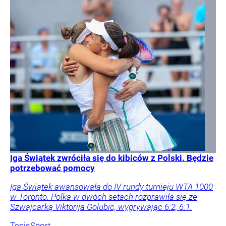
Iga Świątek zwróciła się do kibiców z Polski. Będzie
potrzebować pomocy
Iga Świątek awansowała do IV rundy turnieju WTA 1000
w Toronto. Polka w dwóch setach rozprawiła się ze
Szwajcarką Viktorija Golubic, wygrywając 6:2, 6:1.
Tenis
Sport