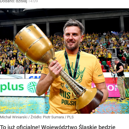
Dodano:
dzisiaj
14:09
Michał Winiarski
/ Źródło:
Piotr Sumara / PLS
To już oficjalne! Województwo Śląskie będzie