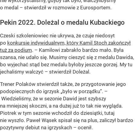
nie wykorzystaliśmy, gdyby tak było, walczylibyśmy
o medal – stwierdził w rozmowie z Eurosportem.
Pekin 2022. Doleżal o medalu Kubackiego
Czeski szkoleniowiec nie ukrywa, że czuje niedosyt
po
konkursie indywidualnym, który Kamil Stoch zakończył
tuż za podium
. – Kamilowi zabrakło bardzo mało. Była
szansa, nie udało się. Musimy cieszyć się z medalu Dawida,
bo wyjechać stąd bez medalu byłoby jeszcze gorzej. My tu
jechaliśmy walczyć – stwierdził Doleżal.
Trener Polaków stwierdził także, że przygotowanie jego
podopiecznych do igrzysk „było w porządku”. –
Wiedzieliśmy, że w sezonie Dawid jest szybszy
na mniejszej skoczni, a na dużej już to tak nie wygląda.
Piotrek w tym sezonie wchodził do dziesiątki, tutaj
nie wyszło. Paweł Wąsek spisał się na plus, zaliczył bardzo
pozytywny debiut na igrzyskach – ocenił.