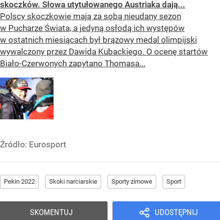
skoczków. Słowa utytułowanego Austriaka dają...
Polscy skoczkowie mają za sobą nieudany sezon
w Pucharze Świata, a jedyną osłodą ich występów
w ostatnich miesiącach był brązowy medal olimpijski
wywalczony przez Dawida Kubackiego. O ocenę startów
Biało-Czerwonych zapytano Thomasa...
Źródło:
Eurosport
Pekin 2022
Skoki narciarskie
Sporty zimowe
Sport
SKOMENTUJ
UDOSTĘPNIJ