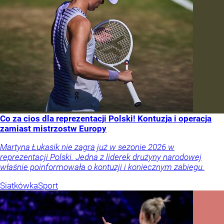
Co za cios dla reprezentacji Polski! Kontuzja i operacja
zamiast mistrzostw Europy
Martyna Łukasik nie zagra już w sezonie 2026 w
reprezentacji Polski. Jedna z liderek drużyny narodowej
właśnie poinformowała o kontuzji i koniecznym zabiegu.
Siatkówka
Sport