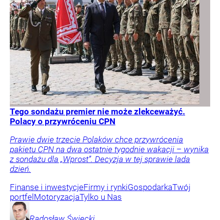
Tego sondażu premier nie może zlekceważyć.
Polacy o przywróceniu CPN
Prawie dwie trzecie Polaków chce przywrócenia
pakietu CPN na dwa ostatnie tygodnie wakacji – wynika
z sondażu dla „Wprost”. Decyzja w tej sprawie lada
dzień.
Finanse i inwestycje
Firmy i rynki
Gospodarka
Twój
portfel
Motoryzacja
Tylko u Nas
Radosław
Święcki