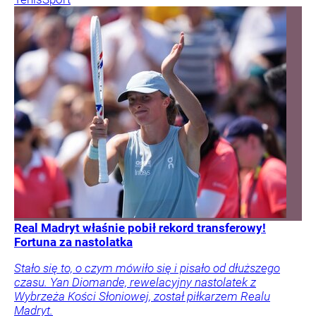
Real Madryt właśnie pobił rekord transferowy!
Fortuna za nastolatka
Stało się to, o czym mówiło się i pisało od dłuższego
czasu. Yan Diomande, rewelacyjny nastolatek z
Wybrzeża Kości Słoniowej, został piłkarzem Realu
Madryt.