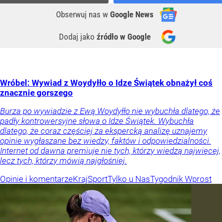
Obserwuj nas
w
Google News
Dodaj jako
źródło w Google
Wróbel: Wywiad z Woydyłło o Idze Świątek obnażył coś
znacznie gorszego
Burza po wywiadzie z Ewą Woydyłło nie wybuchła dlatego, że
padły kontrowersyjne słowa o Idze Świątek. Wybuchła
dlatego, że coraz częściej za ekspercką analizę uznajemy
opinie wygłaszane bez wiedzy, faktów i odpowiedzialności.
Internet od dawna premiuje nie tych, którzy wiedzą najwięcej,
lecz tych, którzy mówią najgłośniej.
Opinie i komentarze
Kraj
Sport
Tylko u Nas
Tygodnik Wprost