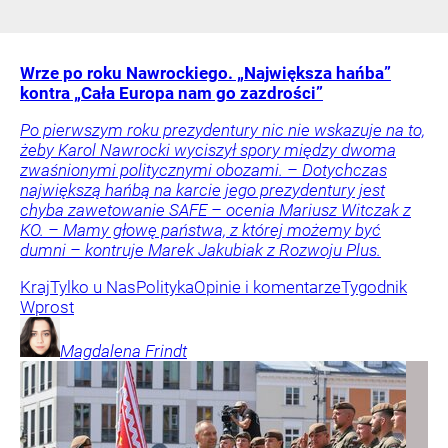
Wrze po roku Nawrockiego. „Największa hańba”
kontra „Cała Europa nam go zazdrości”
Po pierwszym roku prezydentury nic nie wskazuje na to,
żeby Karol Nawrocki wyciszył spory między dwoma
zwaśnionymi politycznymi obozami. – Dotychczas
największą hańbą na karcie jego prezydentury jest
chyba zawetowanie SAFE – ocenia Mariusz Witczak z
KO. – Mamy głowę państwa, z której możemy być
dumni – kontruje Marek Jakubiak z Rozwoju Plus.
Kraj
Tylko u Nas
Polityka
Opinie i komentarze
Tygodnik
Wprost
Magdalena
Frindt