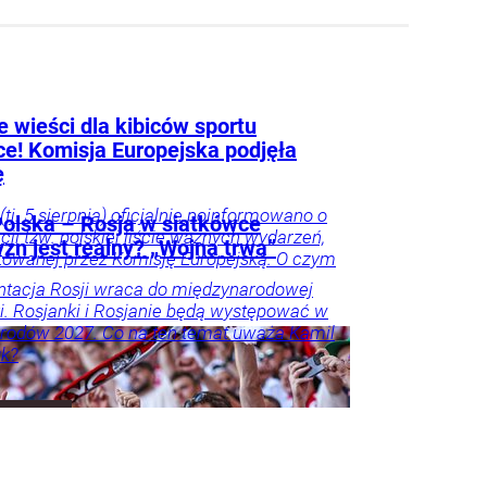
 wieści dla kibiców sportu
ce! Komisja Europejska podjęła
ę
(tj. 5 sierpnia) oficjalnie poinformowano o
olska – Rosja w siatkówce
acji tzw. polskiej liście ważnych wydarzeń,
zn jest realny? „Wojna trwa”
owanej przez Komisję Europejską. O czym
tacja Rosji wraca do międzynarodowej
i. Rosjanki i Rosjanie będą występować w
rodów 2027. Co na ten temat uważa Kamil
k?