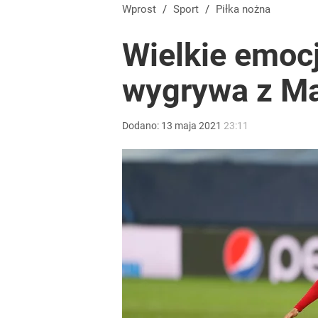
Prawdziwa wartość różnorodności
Wprost
/
Sport
/
Piłka nożna
Wielkie emocj
dodaj
wygrywa z Ma
Gen. Pawlikowski: Przywiozłem cenną lekcję z Dani
Dodano:
13
maja
2021
23:11
2
Farmacja: wzrost pod presją. co czeka branżę do 
dodaj