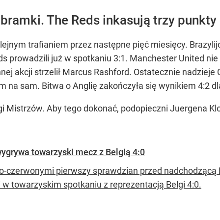
 bramki. The Reds inkasują trzy punkty
lejnym trafianiem przez następne pięć miesięcy. Brazyli
s prowadzili już w spotkaniu 3:1. Manchester United nie
nnej akcji strzelił Marcus Rashford. Ostatecznie nadzi
sam na sam. Bitwa o Anglię zakończyła się wynikiem 4:2 d
gi Mistrzów. Aby tego dokonać, podopieczni Juergena K
wygrywa towarzyski mecz z Belgią 4:0
ło-czerwonymi pierwszy sprawdzian przed nadchodzącą 
i w towarzyskim spotkaniu z reprezentacją Belgi 4:0.