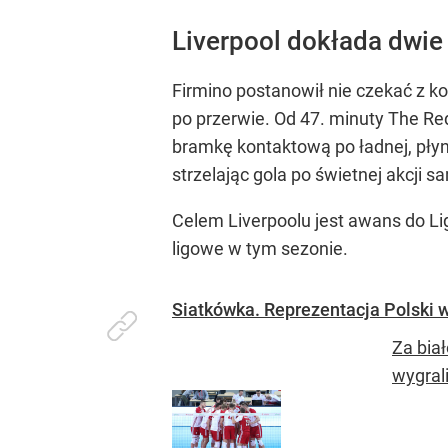
Liverpool dokłada dwie
Firmino postanowił nie czekać z ko
po przerwie. Od 47. minuty The Red
bramkę kontaktową po ładnej, pły
strzelając gola po świetnej akcji 
Celem Liverpoolu jest awans do Li
ligowe w tym sezonie.
Siatkówka. Reprezentacja Polski 
Za bia
wygral