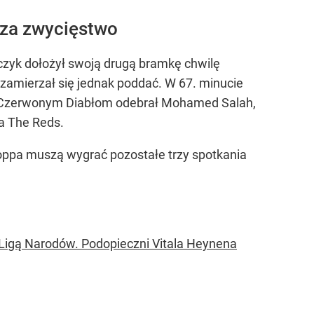
 za zwycięstwo
jczyk dołożył swoją drugą bramkę chwilę
 zamierzał się jednak poddać. W 67. minucie
eje Czerwonym Diabłom odebrał Mohamed Salah,
la The Reds.
loppa muszą wygrać pozostałe trzy spotkania
Ligą Narodów. Podopieczni Vitala Heynena