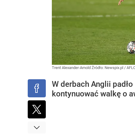
Trent Alexander-Arnold
Źródło:
Newspix.pl
/
AFL
W derbach Anglii padło
kontynuować walkę o aw