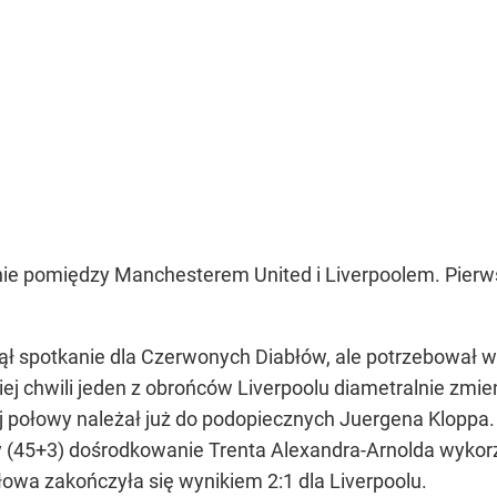
anie pomiędzy Manchesterem United i Liverpoolem. Pier
ł spotkanie dla Czerwonych Diabłów, ale potrzebował w t
iej chwili jeden z obrońców Liverpoolu diametralnie zmieni
j połowy należał już do podopiecznych Juergena Kloppa
y (45+3) dośrodkowanie Trenta Alexandra-Arnolda wykorz
łowa zakończyła się wynikiem 2:1 dla Liverpoolu.