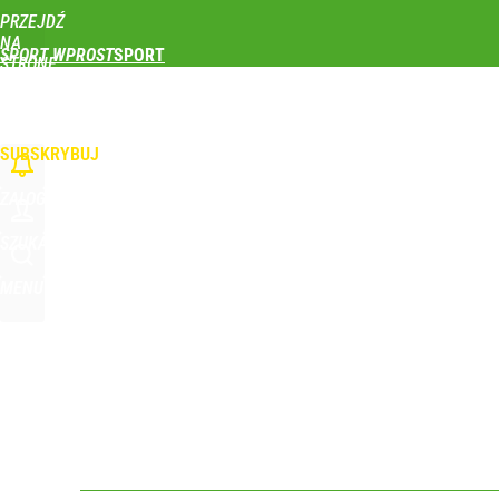
PRZEJDŹ
Udostępnij
0
Skomentuj
NA
SPORT WPROST
STRONĘ
GŁÓWNĄ
PIŁKA NOŻNA
SIATKÓWKA
TENIS
LEKKOATLETYKA
SKOKI NARCIAR
Nikola Grbić w nowym „wcieleniu” w Polsce. Zaba
WPROST.PL
SUBSKRYBUJ
dodaj
ZALOGUJ
Wróbel: Wywiad z Woydyłło o Idze Świątek obnaży
SZUKAJ
MENU
dodaj
Vistula x LOT: Elegancja w podróży. Premiera wspó
dodaj