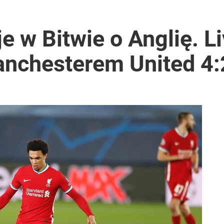
e w Bitwie o Anglię. L
nchesterem United 4:
i. Tego potrzebuje dziś cała Europa
2030 roku?