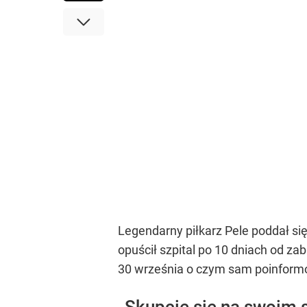
Legendarny piłkarz Pele poddał się 
opuścił szpital po 10 dniach od za
30 września o czym sam poinform
„Skupcie się na swoim 