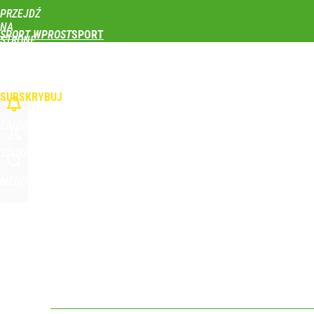
PRZEJDŹ
Udostępnij
0
Skomentuj
NA
SPORT WPROST
STRONĘ
GŁÓWNĄ
PIŁKA NOŻNA
SIATKÓWKA
TENIS
LEKKOATLETYKA
SKOKI NARCIAR
Reprezentant Polski wypisze się z kadry? To kont
WPROST.PL
SUBSKRYBUJ
dodaj
ZALOGUJ
Wróbel: Wywiad z Woydyłło o Idze Świątek obnaży
SZUKAJ
MENU
dodaj
Farmacja: wzrost pod presją. co czeka branżę do 
dodaj