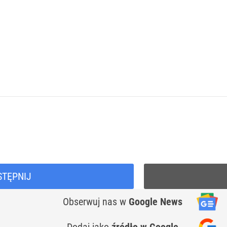
STĘPNIJ
Obserwuj nas
w
Google News
Dodaj jako
źródło w Google