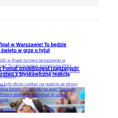
finał w Warszawie! To będzie
 święto w grze o tytuł
Polki w finale turnieju tenisowego w
e? To rzeczywiście scenariusz, który
 Fornal zmobilizował rządzących!
się podczas zmagań na kortach Legii. Gra o
erstwo z błyskawiczną reakcją
 w piątek!
ba było długo czekać na reakcję ze strony
ort
stwa Sportu i Turystyki na apel Tomasza
 Polscy siatkarze otrzymali to, czego
wali.
ka
Sport