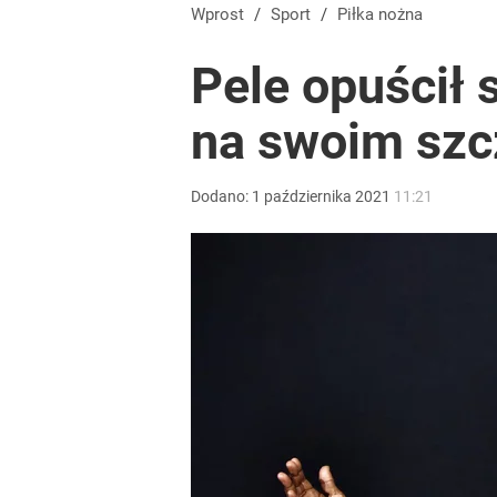
Polscy siatkarze utknęli w Chinach. Wiadomo, co
Wprost
/
Sport
/
Piłka nożna
Pele opuścił s
dodaj
na swoim szc
Wrze po roku Nawrockiego. „Największa hańba” ko
Dodano:
1
października
2021
11:21
16
Tomasz Fornal zmobilizował rządzących! Minister
dodaj