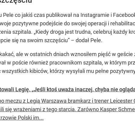
 Pele co jakiś czas publikował na Instagramie i Facebo
e pozytywne podejście do swojej operacji i rehabilitacj
enia szpitala. „Kiedy droga jest trudna, celebruj każdy k
pcie się na swoim szczęściu” – dodał Pele.
kakać, ale w ostatnich dniach wznosiłem pięść w geście 
ał w poście również pracownikom szpitala, w którym prze
wszystkich kibiców, którzy wysyłali mu pełne pozytywn
wali Legię. „Jeśli ktoś uważa inaczej, chyba nie oglą
po meczu z Legią Warszawa bramkarz i trener Leicester Ci
ili się wrażeniami z tego starcia. Zarówno Kasper Schmeic
rzowie Polski im...