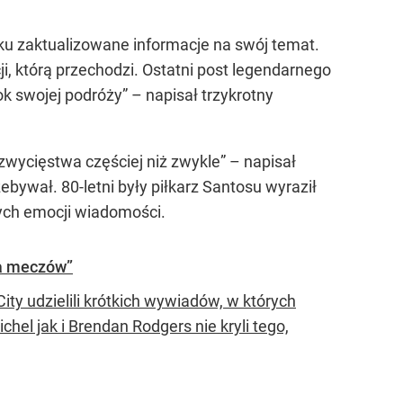
oku zaktualizowane informacje na swój temat.
i, którą przechodzi. Ostatni post legendarnego
rok swojej podróży” – napisał trzykrotny
zwycięstwa częściej niż zwykle” – napisał
bywał. 80-letni były piłkarz Santosu wyraził
ych emocji wiadomości.
da meczów”
ty udzielili krótkich wywiadów, w których
hel jak i Brendan Rodgers nie kryli tego,