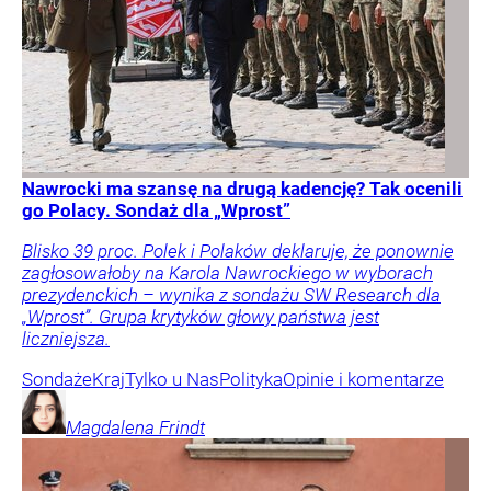
Nawrocki ma szansę na drugą kadencję? Tak ocenili
go Polacy. Sondaż dla „Wprost”
Blisko 39 proc. Polek i Polaków deklaruje, że ponownie
zagłosowałoby na Karola Nawrockiego w wyborach
prezydenckich – wynika z sondażu SW Research dla
„Wprost”. Grupa krytyków głowy państwa jest
liczniejsza.
Sondaże
Kraj
Tylko u Nas
Polityka
Opinie i komentarze
Magdalena
Frindt