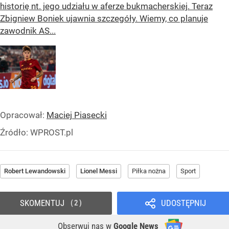
historię nt. jego udziału w aferze bukmacherskiej. Teraz
Zbigniew Boniek ujawnia szczegóły. Wiemy, co planuje
zawodnik AS...
Opracował:
Maciej Piasecki
Źródło:
WPROST.pl
Robert Lewandowski
Lionel Messi
Piłka nożna
Sport
SKOMENTUJ
UDOSTĘPNIJ
2
Obserwuj nas
w
Google News