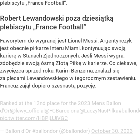
plebiscytu „France Football”.
Robert Lewandowski poza dziesiątką
plebiscytu „France Football”
Faworytem do wygranej jest Lionel Messi. Argentyńczyk
jest obecnie piłkarze Interu Miami, kontynuując swoją
karierę w Stanach Zjednoczonych. Jeśli Messi wygra,
zdobędzie swoją ósmą Złotą Piłkę w karierze. Co ciekawe,
zwycięzca sprzed roku, Karim Benzema, znalazł się
za plecami Lewandowskiego w tegorocznym zestawieniu.
Francuz zajął dopiero szesnastą pozycję.
Ranked at the 12nd place for the 2023 Men's Ballon
d'Or!
@lewy_official
@FCBarcelona
@LaczyNasPilka
#ballond
pic.twitter.com/HBPjUJiVGC
— Ballon d'Or #ballondor (@ballondor)
October 30, 2023