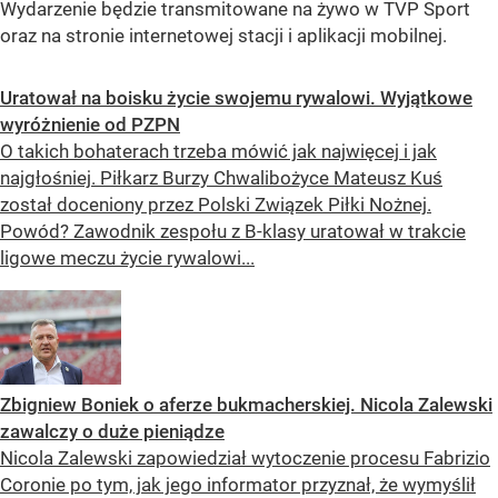
Wydarzenie będzie transmitowane na żywo w TVP Sport
oraz na stronie internetowej stacji i aplikacji mobilnej.
Uratował na boisku życie swojemu rywalowi. Wyjątkowe
wyróżnienie od PZPN
O takich bohaterach trzeba mówić jak najwięcej i jak
najgłośniej. Piłkarz Burzy Chwalibożyce Mateusz Kuś
został doceniony przez Polski Związek Piłki Nożnej.
Powód? Zawodnik zespołu z B-klasy uratował w trakcie
ligowe meczu życie rywalowi...
Zbigniew Boniek o aferze bukmacherskiej. Nicola Zalewski
zawalczy o duże pieniądze
Nicola Zalewski zapowiedział wytoczenie procesu Fabrizio
Coronie po tym, jak jego informator przyznał, że wymyślił