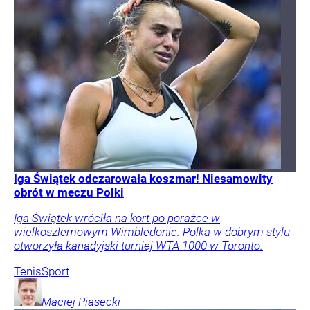
Iga Świątek odczarowała koszmar! Niesamowity
obrót w meczu Polki
Iga Świątek wróciła na kort po porażce w
wielkoszlemowym Wimbledonie. Polka w dobrym stylu
otworzyła kanadyjski turniej WTA 1000 w Toronto.
Tenis
Sport
Maciej
Piasecki