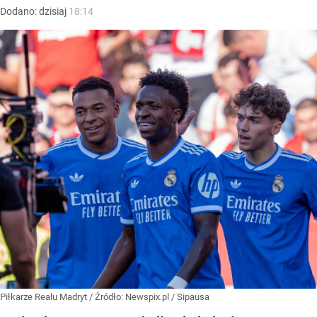
Dodano:
dzisiaj
18:14
Piłkarze Realu Madryt
/ Źródło:
Newspix.pl
/
Sipausa