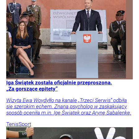
Iga Świątek została oficjalnie przeproszona.
„Za gorszące epitety”
Wizyta Ewa Woydyłło na kanale „Trzeci Serwis” odbiła
się szerokim echem. Znana psycholog w zaskakujący
sposób oceniła m.in. Igę Świątek oraz Arynę Sabalenkę.
Tenis
Sport