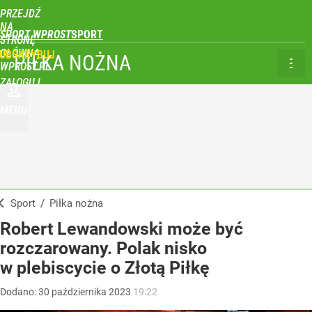
PRZEJDŹ
NA
SPORT WPROST
STRONĘ
GŁÓWNĄ
UBSKRYBUJ
PIŁKA NOŻNA
WPROST.PL
ZALOGUJ
MENU
Sport
/
Piłka nożna
Robert Lewandowski może być
rozczarowany. Polak nisko
w plebiscycie o Złotą Piłkę
Dodano:
30
października
2023
19:22