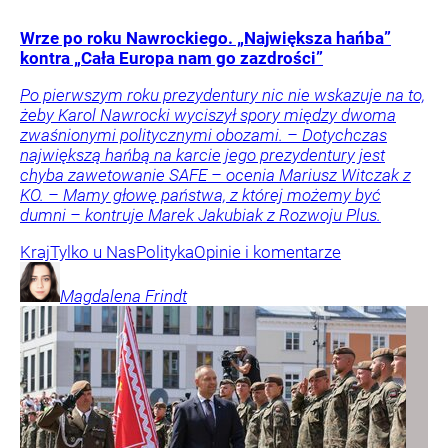
Wrze po roku Nawrockiego. „Największa hańba”
kontra „Cała Europa nam go zazdrości”
Po pierwszym roku prezydentury nic nie wskazuje na to,
żeby Karol Nawrocki wyciszył spory między dwoma
zwaśnionymi politycznymi obozami. – Dotychczas
największą hańbą na karcie jego prezydentury jest
chyba zawetowanie SAFE – ocenia Mariusz Witczak z
KO. – Mamy głowę państwa, z której możemy być
dumni – kontruje Marek Jakubiak z Rozwoju Plus.
Kraj
Tylko u Nas
Polityka
Opinie i komentarze
Magdalena
Frindt