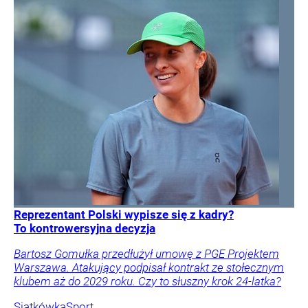
Reprezentant Polski wypisze się z kadry?
To kontrowersyjna decyzja
Bartosz Gomułka przedłużył umowę z PGE Projektem
Warszawa. Atakujący podpisał kontrakt ze stołecznym
klubem aż do 2029 roku. Czy to słuszny krok 24-latka?
Siatkówka
Sport