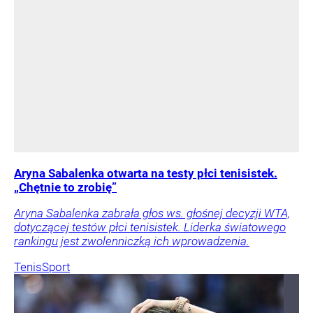
Aryna Sabalenka otwarta na testy płci tenisistek.
„Chętnie to zrobię”
Aryna Sabalenka zabrała głos ws. głośnej decyzji WTA,
dotyczącej testów płci tenisistek. Liderka światowego
rankingu jest zwolenniczką ich wprowadzenia.
Tenis
Sport