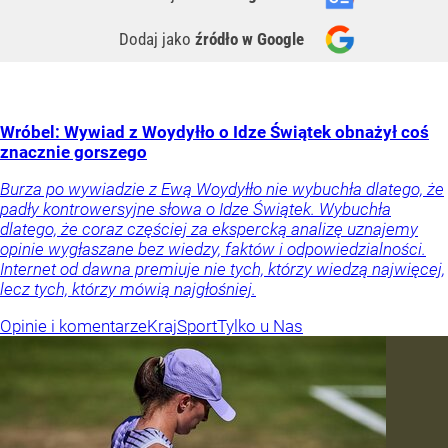
Dodaj jako
źródło w Google
Wróbel: Wywiad z Woydyłło o Idze Świątek obnażył coś
znacznie gorszego
Burza po wywiadzie z Ewą Woydyłło nie wybuchła dlatego, że
padły kontrowersyjne słowa o Idze Świątek. Wybuchła
dlatego, że coraz częściej za ekspercką analizę uznajemy
opinie wygłaszane bez wiedzy, faktów i odpowiedzialności.
Internet od dawna premiuje nie tych, którzy wiedzą najwięcej,
lecz tych, którzy mówią najgłośniej.
Opinie i komentarze
Kraj
Sport
Tylko u Nas