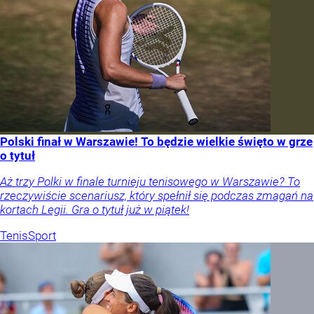
Polski finał w Warszawie! To będzie wielkie święto w grze
o tytuł
Aż trzy Polki w finale turnieju tenisowego w Warszawie? To
rzeczywiście scenariusz, który spełnił się podczas zmagań na
kortach Legii. Gra o tytuł już w piątek!
Tenis
Sport