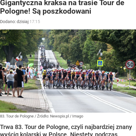
Gigantyczna kraksa na trasie Tour de
Pologne! Są poszkodowani
Dodano:
dzisiaj
17:15
83. Tour de Pologne
/ Źródło:
Newspix.pl
/
Imago
Trwa 83. Tour de Pologne, czyli najbardziej znany
wyścig kolarski w Polsce. Niestety, podczas