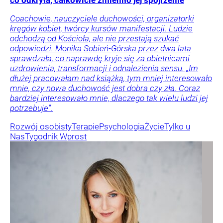
co odkryła, całkowicie zmieniło jej spojrzenie
Coachowie, nauczyciele duchowości, organizatorki
kręgów kobiet, twórcy kursów manifestacji. Ludzie
odchodzą od Kościoła, ale nie przestają szukać
odpowiedzi. Monika Sobień-Górska przez dwa lata
sprawdzała, co naprawdę kryje się za obietnicami
uzdrowienia, transformacji i odnalezienia sensu. „Im
dłużej pracowałam nad książką, tym mniej interesowało
mnie, czy nowa duchowość jest dobra czy zła. Coraz
bardziej interesowało mnie, dlaczego tak wielu ludzi jej
potrzebuje”.
Rozwój osobisty
Terapie
Psychologia
Życie
Tylko u
Nas
Tygodnik Wprost