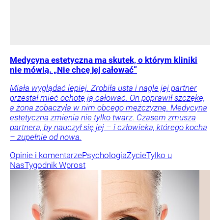
Medycyna estetyczna ma skutek, o którym kliniki
nie mówią. „Nie chcę jej całować”
Miała wyglądać lepiej. Zrobiła usta i nagle jej partner
przestał mieć ochotę ją całować. On poprawił szczękę,
a żona zobaczyła w nim obcego mężczyznę. Medycyna
estetyczna zmienia nie tylko twarz. Czasem zmusza
partnera, by nauczył się jej – i człowieka, którego kocha
– zupełnie od nowa.
Opinie i komentarze
Psychologia
Życie
Tylko u
Nas
Tygodnik Wprost