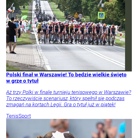
Polski finał w Warszawie! To będzie wielkie święto
w grze o tytuł
Aż trzy Polki w finale turnieju tenisowego w Warszawie?
To rzeczywiście scenariusz, który spełnił się podczas
zmagań na kortach Legii. Gra o tytuł już w piątek!
Tenis
Sport