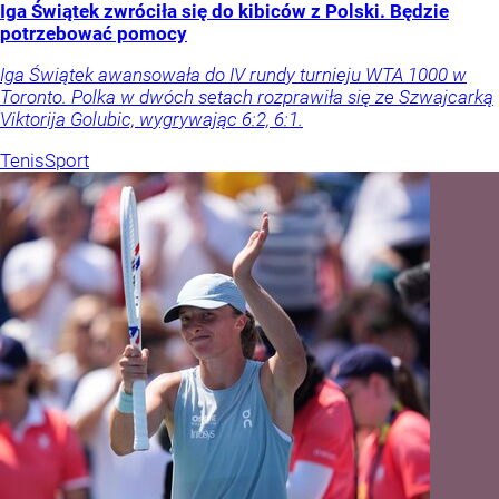
Iga Świątek zwróciła się do kibiców z Polski. Będzie
potrzebować pomocy
Iga Świątek awansowała do IV rundy turnieju WTA 1000 w
Toronto. Polka w dwóch setach rozprawiła się ze Szwajcarką
Viktorija Golubic, wygrywając 6:2, 6:1.
Tenis
Sport