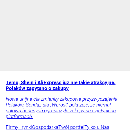
Temu, Shein i AliExpress już nie takie atrakcyjne.
Polaków zapytano o zakupy
Nowe unijne cła zmieniły zakupowe przyzwyczajenia
Polaków. Sondaż dla „Wprost” pokazuje, że niemal
połowa badanych ograniczyła zakupy na azjatyckich
platformach.
Firmy i rynki
Gospodarka
Twój portfel
Tylko u Nas