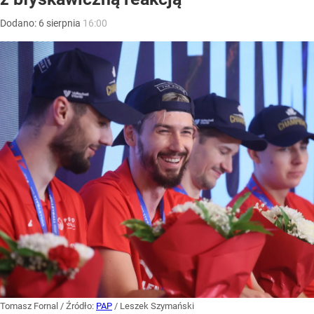
Dodano:
6
sierpnia
16:00
Tomasz Fornal
/ Źródło:
PAP
/
Leszek Szymański