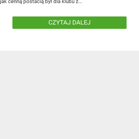
jak cenną postacią był dla klubu z...
CZYTAJ DALEJ