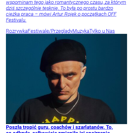
wspominam tego jako romantycznego czasu, za którym
dziś szczególnie tęsknię. To była po prostu bardzo
ciężka praca – mówi Artur Rojek o początkach OFF
Festivalu.
Rozrywka
Festiwale/Przeglądy
Muzyka
Tylko u Nas
Poszła tropić guru, coachów i szarlatanów. To,