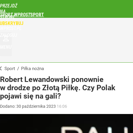
PRZEJDŹ
NA
SPORT WPROST
STRONĘ
GŁÓWNĄ
UBSKRYBUJ
WPROST.PL
ZALOGUJ
MENU
Sport
/
Piłka nożna
Robert Lewandowski ponownie
w drodze po Złotą Piłkę. Czy Polak
pojawi się na gali?
Dodano:
30
października
2023
16:06