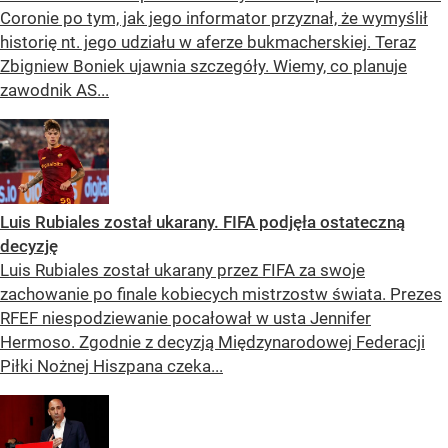
Coronie po tym, jak jego informator przyznał, że wymyślił
historię nt. jego udziału w aferze bukmacherskiej. Teraz
Zbigniew Boniek ujawnia szczegóły. Wiemy, co planuje
zawodnik AS...
Luis Rubiales został ukarany. FIFA podjęła ostateczną
decyzję
Luis Rubiales został ukarany przez FIFA za swoje
zachowanie po finale kobiecych mistrzostw świata. Prezes
RFEF niespodziewanie pocałował w usta Jennifer
Hermoso. Zgodnie z decyzją Międzynarodowej Federacji
Piłki Nożnej Hiszpana czeka...