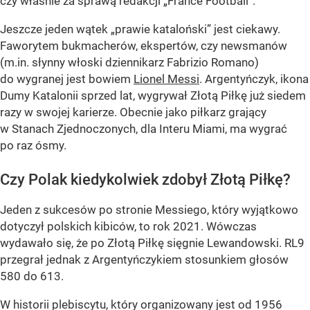
czy właśnie za sprawą redakcji „France Football”.
Jeszcze jeden wątek „prawie kataloński” jest ciekawy.
Faworytem bukmacherów, ekspertów, czy newsmanów
(m.in. słynny włoski dziennikarz Fabrizio Romano)
do wygranej jest bowiem
Lionel Messi
. Argentyńczyk, ikona
Dumy Katalonii sprzed lat, wygrywał Złotą Piłkę już siedem
razy w swojej karierze. Obecnie jako piłkarz grający
w Stanach Zjednoczonych, dla Interu Miami, ma wygrać
po raz ósmy.
Czy Polak kiedykolwiek zdobył Złotą Piłkę?
Jeden z sukcesów po stronie Messiego, który wyjątkowo
dotyczył polskich kibiców, to rok 2021. Wówczas
wydawało się, że po Złotą Piłkę sięgnie Lewandowski. RL9
przegrał jednak z Argentyńczykiem stosunkiem głosów
580 do 613.
W historii plebiscytu, który organizowany jest od 1956