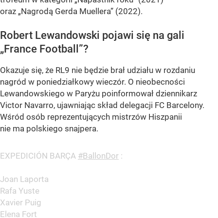
oraz „Nagrodą Gerda Muellera” (2022).
Robert Lewandowski pojawi się na gali
„France Football”?
Okazuje się, że RL9 nie będzie brał udziału w rozdaniu
nagród w poniedziałkowy wieczór. O nieobecności
Lewandowskiego w Paryżu poinformował dziennikarz
Victor Navarro, ujawniając skład delegacji FC Barcelony.
Wśród osób reprezentujących mistrzów Hiszpanii
nie ma polskiego snajpera.
EXPEDICIÓN BARÇA
#BallonDor
:
Joan Laporta
Rafa Yuste
Xavier Puig
Elena Fort