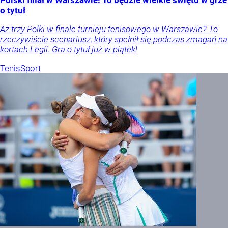
Polski finał w Warszawie! To będzie wielkie święto w grze
o tytuł
Aż trzy Polki w finale turnieju tenisowego w Warszawie? To
rzeczywiście scenariusz, który spełnił się podczas zmagań na
kortach Legii. Gra o tytuł już w piątek!
Tenis
Sport