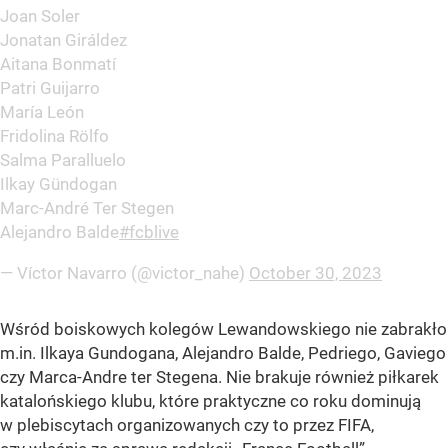
Joan Soler
Jonatan Giráldez
Aitana Bonmatí
Patri Guijarro
María León
Fridolina Rölfo
Salma Paralluelo
Ilkay Gündogan
Marc-André Ter Stegen
Alejandro Balde
#fcblive
— Víctor Navarro (@victor_nahe)
October 30, 2023
Wśród boiskowych kolegów Lewandowskiego nie zabrakło
m.in. Ilkaya Gundogana, Alejandro Balde, Pedriego, Gaviego
czy Marca-Andre ter Stegena. Nie brakuje również piłkarek
katalońskiego klubu, które praktyczne co roku dominują
w plebiscytach organizowanych czy to przez FIFA,