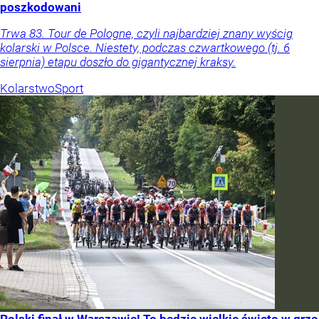
poszkodowani
Trwa 83. Tour de Pologne, czyli najbardziej znany wyścig
kolarski w Polsce. Niestety, podczas czwartkowego (tj. 6
sierpnia) etapu doszło do gigantycznej kraksy.
Kolarstwo
Sport