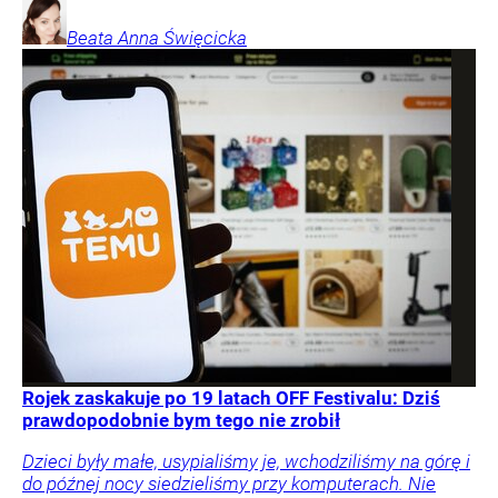
Beata Anna
Święcicka
Rojek zaskakuje po 19 latach OFF Festivalu: Dziś
prawdopodobnie bym tego nie zrobił
Dzieci były małe, usypialiśmy je, wchodziliśmy na górę i
do późnej nocy siedzieliśmy przy komputerach. Nie