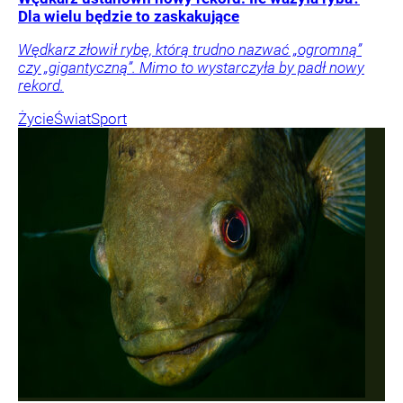
Dla wielu będzie to zaskakujące
Wędkarz złowił rybę, którą trudno nazwać „ogromną”
czy „gigantyczną”. Mimo to wystarczyła by padł nowy
rekord.
Życie
Świat
Sport