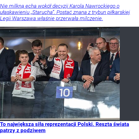
Nie milkną echa wokół decyzji Karola Nawrockiego o
ułaskawieniu „Starucha”. Postać znana z trybun piłkarskiej
Legii Warszawa właśnie przerwała milczenie.
To największa siła reprezentacji Polski. Reszta świata
patrzy z podziwem