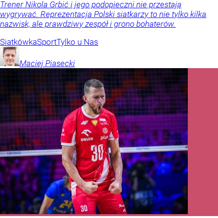
Trener Nikola Grbić i jego podopieczni nie przestają
wygrywać. Reprezentacja Polski siatkarzy to nie tylko kilka
nazwisk, ale prawdziwy zespół i grono bohaterów.
Siatkówka
Sport
Tylko u Nas
Maciej
Piasecki