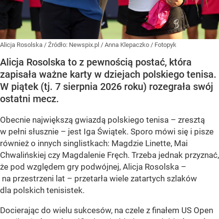
Alicja Rosolska
/ Źródło:
Newspix.pl
/
Anna Klepaczko / Fotopyk
Alicja Rosolska to z pewnością postać, która
zapisała ważne karty w dziejach polskiego tenisa.
W piątek (tj. 7 sierpnia 2026 roku) rozegrała swój
ostatni mecz.
Obecnie największą gwiazdą polskiego tenisa – zresztą
w pełni słusznie – jest Iga Świątek. Sporo mówi się i pisze
również o innych singlistkach: Magdzie Linette, Mai
Chwalińskiej czy Magdalenie Fręch. Trzeba jednak przyznać,
że pod względem gry podwójnej, Alicja Rosolska –
na przestrzeni lat – przetarła wiele zatartych szlaków
dla polskich tenisistek.
Docierając do wielu sukcesów, na czele z finałem US Open