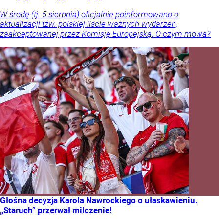
W środę (tj. 5 sierpnia) oficjalnie poinformowano o
aktualizacji tzw. polskiej liście ważnych wydarzeń,
zaakceptowanej przez Komisję Europejską. O czym mowa?
Głośna decyzja Karola Nawrockiego o ułaskawieniu.
„Staruch” przerwał milczenie!