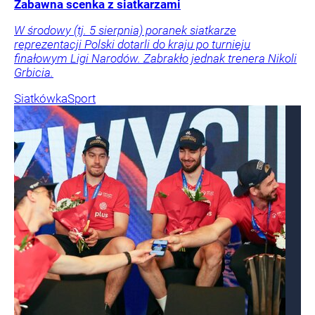
Zabawna scenka z siatkarzami
W środowy (tj. 5 sierpnia) poranek siatkarze
reprezentacji Polski dotarli do kraju po turnieju
finałowym Ligi Narodów. Zabrakło jednak trenera Nikoli
Grbicia.
Siatkówka
Sport