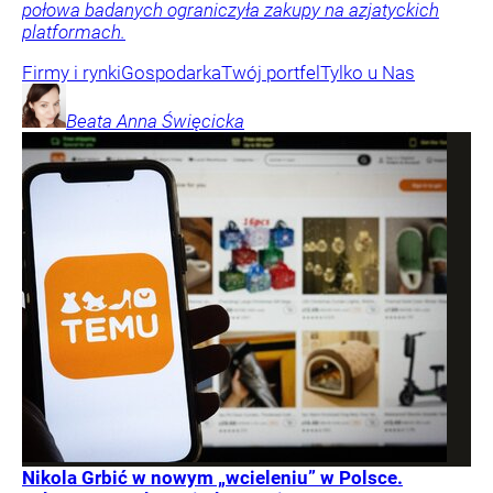
połowa badanych ograniczyła zakupy na azjatyckich
platformach.
Firmy i rynki
Gospodarka
Twój portfel
Tylko u Nas
Beata Anna
Święcicka
Nikola Grbić w nowym „wcieleniu” w Polsce.