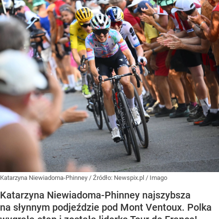
Katarzyna Niewiadoma-Phinney
/ Źródło:
Newspix.pl
/
Imago
Katarzyna Niewiadoma-Phinney najszybsza
na słynnym podjeździe pod Mont Ventoux. Polka