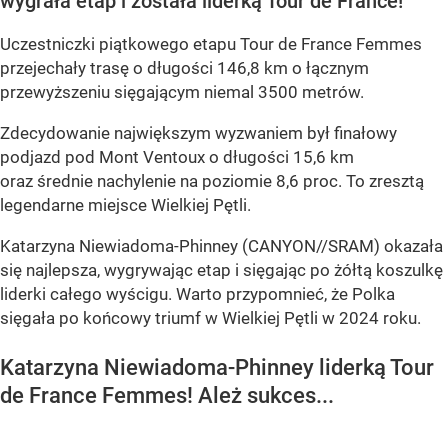
wygrała etap i została liderką Tour de France!
Uczestniczki piątkowego etapu Tour de France Femmes
przejechały trasę o długości 146,8 km o łącznym
przewyższeniu sięgającym niemal 3500 metrów.
Zdecydowanie największym wyzwaniem był finałowy
podjazd pod Mont Ventoux o długości 15,6 km
oraz średnie nachylenie na poziomie 8,6 proc. To zresztą
legendarne miejsce Wielkiej Pętli.
Katarzyna Niewiadoma-Phinney (CANYON//SRAM) okazała
się najlepsza, wygrywając etap i sięgając po żółtą koszulkę
liderki całego wyścigu. Warto przypomnieć, że Polka
sięgała po końcowy triumf w Wielkiej Pętli w 2024 roku.
Katarzyna Niewiadoma-Phinney liderką Tour
de France Femmes! Ależ sukces...