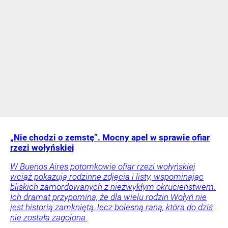
„Nie chodzi o zemstę”. Mocny apel w sprawie ofiar
rzezi wołyńskiej
W Buenos Aires potomkowie ofiar rzezi wołyńskiej
wciąż pokazują rodzinne zdjęcia i listy, wspominając
bliskich zamordowanych z niezwykłym okrucieństwem.
Ich dramat przypomina, że dla wielu rodzin Wołyń nie
jest historią zamkniętą, lecz bolesną raną, która do dziś
nie została zagojona.