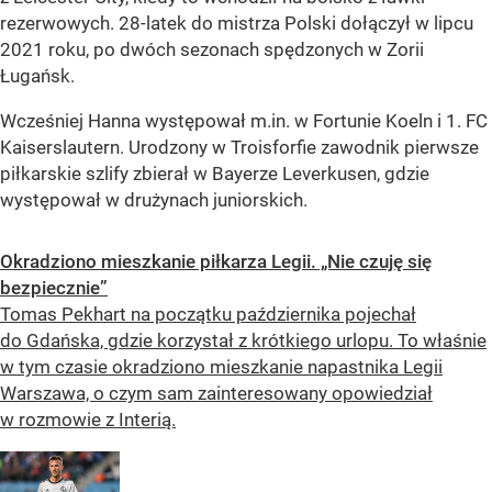
rezerwowych. 28-latek do mistrza Polski dołączył w lipcu
2021 roku, po dwóch sezonach spędzonych w Zorii
Ługańsk.
Wcześniej Hanna występował m.in. w Fortunie Koeln i 1. FC
Kaiserslautern. Urodzony w Troisforfie zawodnik pierwsze
piłkarskie szlify zbierał w Bayerze Leverkusen, gdzie
występował w drużynach juniorskich.
Okradziono mieszkanie piłkarza Legii. „Nie czuję się
bezpiecznie”
Tomas Pekhart na początku października pojechał
do Gdańska, gdzie korzystał z krótkiego urlopu. To właśnie
w tym czasie okradziono mieszkanie napastnika Legii
Warszawa, o czym sam zainteresowany opowiedział
w rozmowie z Interią.