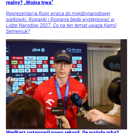
realny? „Wojna trwa”
Reprezentacja Rosji wraca do międzynarodowej
siatkówki. Rosjanki i Rosjanie będą występować w
Lidze Narodów 2027. Co na ten temat uważa Kamil
Semeniuk?
Wędkarz ustanowił nowy rekord. Ile ważyła ryba?