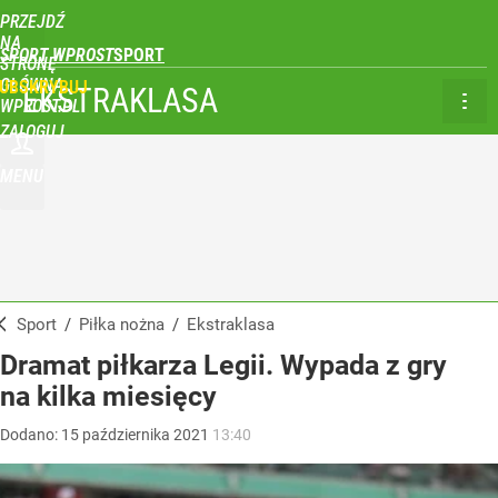
PRZEJDŹ
NA
SPORT WPROST
STRONĘ
GŁÓWNĄ
UBSKRYBUJ
EKSTRAKLASA
WPROST.PL
ZALOGUJ
MENU
Sport
/
Piłka nożna
/
Ekstraklasa
Dramat piłkarza Legii. Wypada z gry
na kilka miesięcy
Dodano:
15
października
2021
13:40