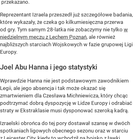
przekazano.
Reprezentant Izraela przeszedł już szczegółowe badania,
które wykazały, że czeka go kilkumiesięczna przerwa
od gry. Tym samym 28-latka nie zobaczymy nie tylko
w
niedzielnym meczu z Lechem Poznań
, ale również
najbliższych starciach Wojskowych w fazie grupowej Ligi
Europy.
Joel Abu Hanna i jego statystyki
Wprawdzie Hanna nie jest podstawowym zawodnikiem
Legii, ale jego absencja i tak może okazać się
zmartwieniem dla Czesława Michniewicza, który chcąc
podtrzymać dobrą dyspozycję w Lidze Europy i odrabiać
straty w Ekstraklasie musi dysponować szeroką kadrą.
Izraelski obrońca do tej pory dostawał szansę w dwóch
spotkaniach ligowych obecnego sezonu oraz w starciu
z Leicester City, kiedy to wchodził na boisko z ławki