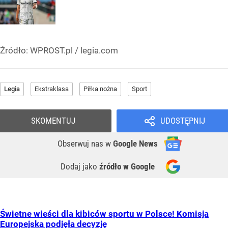
Źródło:
WPROST.pl
/
legia.com
Legia
Ekstraklasa
Piłka nożna
Sport
SKOMENTUJ
UDOSTĘPNIJ
Obserwuj nas
w
Google News
Dodaj jako
źródło w Google
Świetne wieści dla kibiców sportu w Polsce! Komisja
Europejska podjęła decyzję