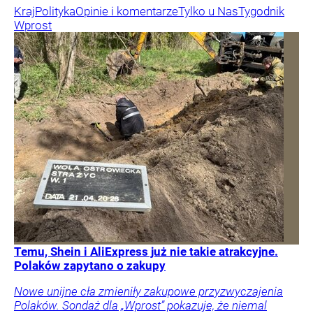
Kraj
Polityka
Opinie i komentarze
Tylko u Nas
Tygodnik
Wprost
Temu, Shein i AliExpress już nie takie atrakcyjne.
Polaków zapytano o zakupy
Nowe unijne cła zmieniły zakupowe przyzwyczajenia
Polaków. Sondaż dla „Wprost” pokazuje, że niemal