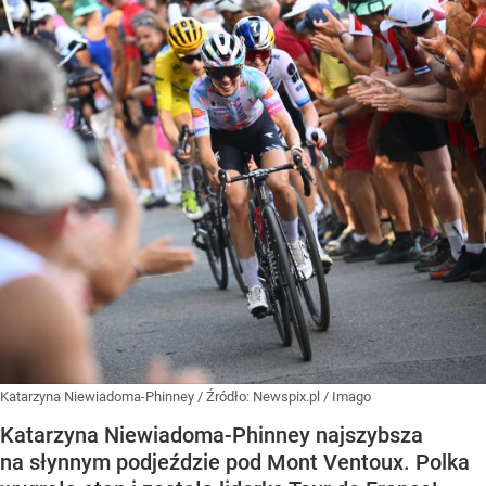
Katarzyna Niewiadoma-Phinney
/ Źródło:
Newspix.pl
/
Imago
Katarzyna Niewiadoma-Phinney najszybsza
na słynnym podjeździe pod Mont Ventoux. Polka