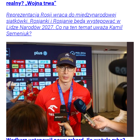
realny? „Wojna trwa”
Reprezentacja Rosji wraca do międzynarodowej
siatkówki. Rosjanki i Rosjanie będą występować w
Lidze Narodów 2027. Co na ten temat uważa Kamil
Semeniuk?
Wędkarz ustanowił nowy rekord. Ile ważyła ryba?