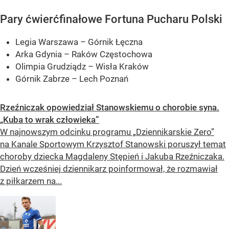
Pary ćwierćfinałowe Fortuna Pucharu Polski
Legia Warszawa – Górnik Łęczna
Arka Gdynia – Raków Częstochowa
Olimpia Grudziądz – Wisła Kraków
Górnik Zabrze – Lech Poznań
Rzeźniczak opowiedział Stanowskiemu o chorobie syna.
„Kuba to wrak człowieka”
W najnowszym odcinku programu „Dziennikarskie Zero”
na Kanale Sportowym Krzysztof Stanowski poruszył temat
choroby dziecka Magdaleny Stępień i Jakuba Rzeźniczaka.
Dzień wcześniej dziennikarz poinformował, że rozmawiał
z piłkarzem na...