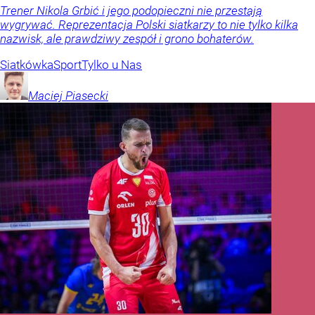
Trener Nikola Grbić i jego podopieczni nie przestają
wygrywać. Reprezentacja Polski siatkarzy to nie tylko kilka
nazwisk, ale prawdziwy zespół i grono bohaterów.
Siatkówka
Sport
Tylko u Nas
Maciej
Piasecki