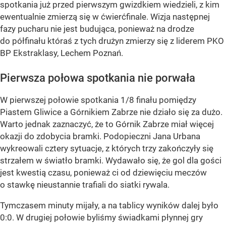
spotkania już przed pierwszym gwizdkiem wiedzieli, z kim
ewentualnie zmierzą się w ćwierćfinale. Wizja następnej
fazy pucharu nie jest budująca, ponieważ na drodze
do półfinału któraś z tych drużyn zmierzy się z liderem PKO
BP Ekstraklasy, Lechem Poznań.
Pierwsza połowa spotkania nie porwała
W pierwszej połowie spotkania 1/8 finału pomiędzy
Piastem Gliwice a Górnikiem Zabrze nie działo się za dużo.
Warto jednak zaznaczyć, że to Górnik Zabrze miał więcej
okazji do zdobycia bramki. Podopieczni Jana Urbana
wykreowali cztery sytuacje, z których trzy zakończyły się
strzałem w światło bramki. Wydawało się, że gol dla gości
jest kwestią czasu, ponieważ ci od dziewięciu meczów
o stawkę nieustannie trafiali do siatki rywala.
Tymczasem minuty mijały, a na tablicy wyników dalej było
0:0. W drugiej połowie byliśmy świadkami płynnej gry