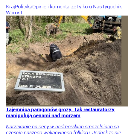
Kraj
Polityka
Opinie i komentarze
Tylko u Nas
Tygodnik
Wprost
Tajemnica paragonów grozy. Tak restauratorzy
manipulują cenami nad morzem
Narzekanie na ceny w nadmorskich smażalniach są
częścią naszego wakacyjnego folkloru. Jednak to nie