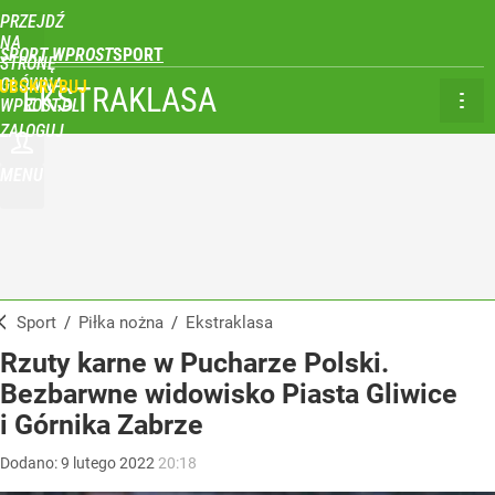
PRZEJDŹ
NA
SPORT WPROST
STRONĘ
GŁÓWNĄ
UBSKRYBUJ
EKSTRAKLASA
WPROST.PL
ZALOGUJ
MENU
Sport
/
Piłka nożna
/
Ekstraklasa
Rzuty karne w Pucharze Polski.
Bezbarwne widowisko Piasta Gliwice
i Górnika Zabrze
Dodano:
9
lutego
2022
20:18