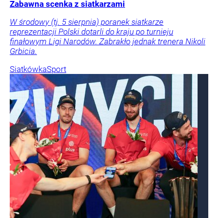
Zabawna scenka z siatkarzami
W środowy (tj. 5 sierpnia) poranek siatkarze
reprezentacji Polski dotarli do kraju po turnieju
finałowym Ligi Narodów. Zabrakło jednak trenera Nikoli
Grbicia.
Siatkówka
Sport