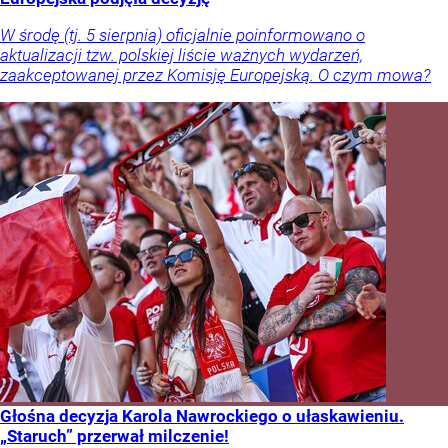
W środę (tj. 5 sierpnia) oficjalnie poinformowano o
aktualizacji tzw. polskiej liście ważnych wydarzeń,
zaakceptowanej przez Komisję Europejską. O czym mowa?
Głośna decyzja Karola Nawrockiego o ułaskawieniu.
„Staruch” przerwał milczenie!