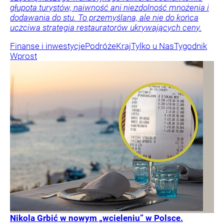
głupota turystów, naiwność ani niezdolność mnożenia i
dodawania do stu. To przemyślana, ale nie do końca
uczciwa strategia restauratorów ukrywających ceny.
Finanse i inwestycje
Podróże
Kraj
Tylko u Nas
Tygodnik
Wprost
Nikola Grbić w nowym „wcieleniu” w Polsce.