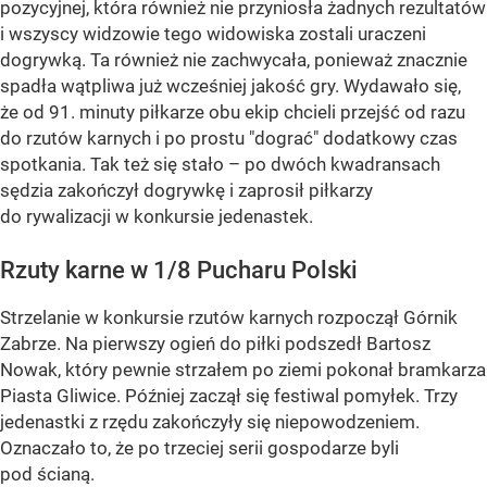
pozycyjnej, która również nie przyniosła żadnych rezultatów
i wszyscy widzowie tego widowiska zostali uraczeni
dogrywką. Ta również nie zachwycała, ponieważ znacznie
spadła wątpliwa już wcześniej jakość gry. Wydawało się,
że od 91. minuty piłkarze obu ekip chcieli przejść od razu
do rzutów karnych i po prostu "dograć" dodatkowy czas
spotkania. Tak też się stało – po dwóch kwadransach
sędzia zakończył dogrywkę i zaprosił piłkarzy
do rywalizacji w konkursie jedenastek.
Rzuty karne w 1/8 Pucharu Polski
Strzelanie w konkursie rzutów karnych rozpoczął Górnik
Zabrze. Na pierwszy ogień do piłki podszedł Bartosz
Nowak, który pewnie strzałem po ziemi pokonał bramkarza
Piasta Gliwice. Później zaczął się festiwal pomyłek. Trzy
jedenastki z rzędu zakończyły się niepowodzeniem.
Oznaczało to, że po trzeciej serii gospodarze byli
pod ścianą.