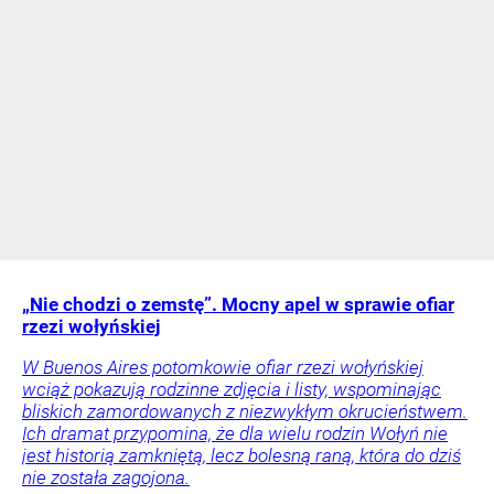
„Nie chodzi o zemstę”. Mocny apel w sprawie ofiar
rzezi wołyńskiej
W Buenos Aires potomkowie ofiar rzezi wołyńskiej
wciąż pokazują rodzinne zdjęcia i listy, wspominając
bliskich zamordowanych z niezwykłym okrucieństwem.
Ich dramat przypomina, że dla wielu rodzin Wołyń nie
jest historią zamkniętą, lecz bolesną raną, która do dziś
nie została zagojona.