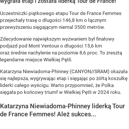
wygrała etap i została liderką Tour de France!
Uczestniczki piątkowego etapu Tour de France Femmes
przejechały trasę o długości 146,8 km o łącznym
przewyższeniu sięgającym niemal 3500 metrów.
Zdecydowanie największym wyzwaniem był finałowy
podjazd pod Mont Ventoux o długości 15,6 km
oraz średnie nachylenie na poziomie 8,6 proc. To zresztą
legendarne miejsce Wielkiej Pętli.
Katarzyna Niewiadoma-Phinney (CANYON//SRAM) okazała
się najlepsza, wygrywając etap i sięgając po żółtą koszulkę
liderki całego wyścigu. Warto przypomnieć, że Polka
sięgała po końcowy triumf w Wielkiej Pętli w 2024 roku.
Katarzyna Niewiadoma-Phinney liderką Tour
de France Femmes! Ależ sukces...