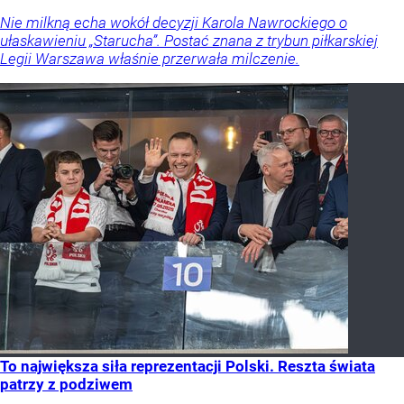
Nie milkną echa wokół decyzji Karola Nawrockiego o
ułaskawieniu „Starucha”. Postać znana z trybun piłkarskiej
Legii Warszawa właśnie przerwała milczenie.
To największa siła reprezentacji Polski. Reszta świata
patrzy z podziwem