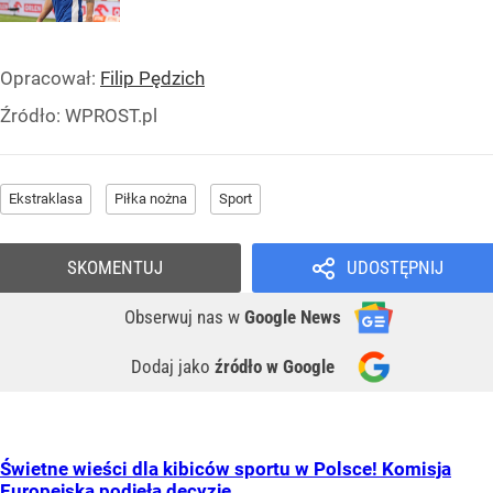
Opracował:
Filip Pędzich
Źródło:
WPROST.pl
Ekstraklasa
Piłka nożna
Sport
SKOMENTUJ
UDOSTĘPNIJ
Obserwuj nas
w
Google News
Dodaj jako
źródło w Google
Świetne wieści dla kibiców sportu w Polsce! Komisja
Europejska podjęła decyzję