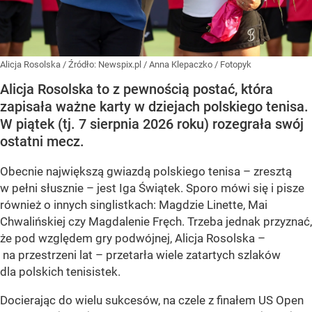
Alicja Rosolska
/ Źródło:
Newspix.pl
/
Anna Klepaczko / Fotopyk
Alicja Rosolska to z pewnością postać, która
zapisała ważne karty w dziejach polskiego tenisa.
W piątek (tj. 7 sierpnia 2026 roku) rozegrała swój
ostatni mecz.
Obecnie największą gwiazdą polskiego tenisa – zresztą
w pełni słusznie – jest Iga Świątek. Sporo mówi się i pisze
również o innych singlistkach: Magdzie Linette, Mai
Chwalińskiej czy Magdalenie Fręch. Trzeba jednak przyznać,
że pod względem gry podwójnej, Alicja Rosolska –
na przestrzeni lat – przetarła wiele zatartych szlaków
dla polskich tenisistek.
Docierając do wielu sukcesów, na czele z finałem US Open