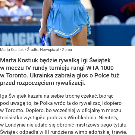
Marta Kostiuk
/ Źródło:
Newspix.pl
/
Zuma
Marta Kostiuk będzie rywalką Igi Świątek
w meczu IV rundy turnieju rangi WTA 1000
w Toronto. Ukrainka zabrała głos o Polce tuż
przed rozpoczęciem rywalizacji.
Iga Świątek kazała na siebie trochę czekać, biorąc
pod uwagę to, że Polka wróciła do rywalizacji dopiero
w Toronto. Dopiero, bo wcześniej w oficjalnym meczu
tenisistka wystąpiła podczas Wimbledonu. Niestety,
w Londynie nie udało się obronić mistrzowskiego tytułu.
Świątek odpadła w III rundzie na wimbledońskiej trawie.