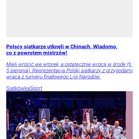
Polscy siatkarze utknęli w Chinach. Wiadomo,
co z powrotem mistrzów!
Mieli wrócić we wtorek, a ostatecznie wrócą w środę (tj.
5 sierpnia). Reprezentacja Polski siatkarzy z przygodami
wraca z turnieju finałowego Ligi Narodów.
Siatkówka
Sport