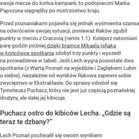
swoje mecze do końca kampanii, to podopieczni Marka
Papszuna sięgnęliby po mistrzostwo kraju.
Przed poznaniakami pojawiła się jednak wyśmienita szansa
na odwrócenie swojej sytuacji, ponieważ Raków zgubił
punkty w meczu z Cracovią (remis 1:1). Kolejorz natomiast
parę godzin późnie
j dzięki bramce Mikaela Ishaka
w końcówce spotkania
zdobył trzy punkty i wyszedł
na prowadzenie w tabeli. Jeśli Lech wygra pozostałe dwa
spotkania (z Wartą Poznań na wyjeździe i Zagłębiem Lubin
u siebie), niezależnie od wyników Rakowa zapewni sobie
zwycięstwo w Ekstraklasie. Do sprawy odniósł się
Tymoteusz Puchacz, który nie jest już częścią poznańskiej
drużyny, ale dalej jej kibicuje.
Puchacz ostro do kibiców Lecha. „Gdzie są
teraz te dzbany?”
Lech Poznań pochwalił się swoim wynikiem