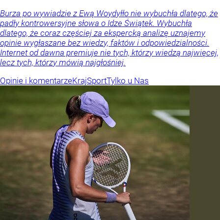
Burza po wywiadzie z Ewą Woydyłło nie wybuchła dlatego, że
padły kontrowersyjne słowa o Idze Świątek. Wybuchła
dlatego, że coraz częściej za ekspercką analizę uznajemy
opinie wygłaszane bez wiedzy, faktów i odpowiedzialności.
Internet od dawna premiuje nie tych, którzy wiedzą najwięcej,
lecz tych, którzy mówią najgłośniej.
Opinie i komentarze
Kraj
Sport
Tylko u Nas