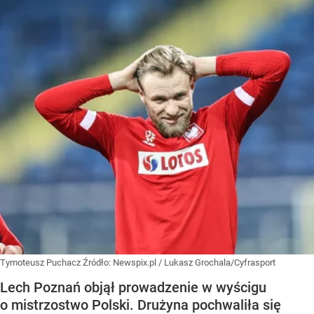
Tymoteusz Puchacz
Źródło:
Newspix.pl
/
Lukasz Grochala/Cyfrasport
Lech Poznań objął prowadzenie w wyścigu
o mistrzostwo Polski. Drużyna pochwaliła się