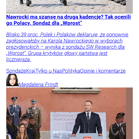
Nawrocki ma szansę na drugą kadencję? Tak ocenili
go Polacy. Sondaż dla „Wprost”
Blisko 39 proc. Polek i Polaków deklaruje, że ponownie
zagłosowałoby na Karola Nawrockiego w wyborach
prezydenckich – wynika z sondażu SW Research dla
„Wprost”. Grupa krytyków głowy państwa jest
liczniejsza.
Sondaże
Kraj
Tylko u Nas
Polityka
Opinie i komentarze
Magdalena
Frindt