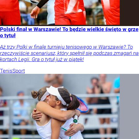
Polski finał w Warszawie! To będzie wielkie święto w grze
o tytuł
Aż trzy Polki w finale turnieju tenisowego w Warszawie? To
rzeczywiście scenariusz, który spełnił się podczas zmagań na
kortach Legii. Gra o tytuł już w piątek!
Tenis
Sport