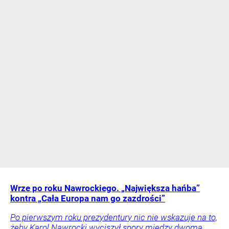
Wrze po roku Nawrockiego. „Największa hańba”
kontra „Cała Europa nam go zazdrości”
Po pierwszym roku prezydentury nic nie wskazuje na to,
żeby Karol Nawrocki wyciszył spory między dwoma