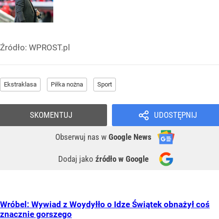
Źródło:
WPROST.pl
Ekstraklasa
Piłka nożna
Sport
SKOMENTUJ
UDOSTĘPNIJ
Obserwuj nas
w
Google News
Dodaj jako
źródło w Google
Wróbel: Wywiad z Woydyłło o Idze Świątek obnażył coś
znacznie gorszego