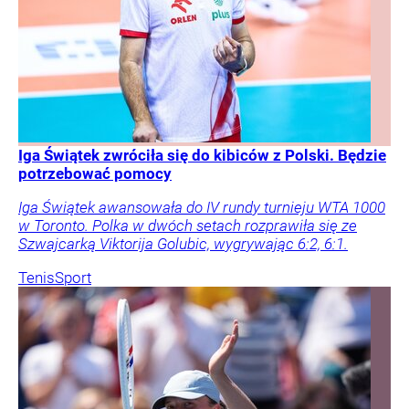
Iga Świątek zwróciła się do kibiców z Polski. Będzie
potrzebować pomocy
Iga Świątek awansowała do IV rundy turnieju WTA 1000
w Toronto. Polka w dwóch setach rozprawiła się ze
Szwajcarką Viktorija Golubic, wygrywając 6:2, 6:1.
Tenis
Sport