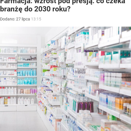
Farmacja: wzrost pod presją. co czeka
branżę do 2030 roku?
Dodano:
27
lipca
13:15