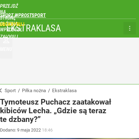
PRZEJDŹ
NA
SPORT WPROST
STRONĘ
GŁÓWNĄ
UBSKRYBUJ
EKSTRAKLASA
WPROST.PL
ZALOGUJ
MENU
Sport
/
Piłka nożna
/
Ekstraklasa
Tymoteusz Puchacz zaatakował
kibiców Lecha. „Gdzie są teraz
te dzbany?”
Dodano:
9
maja
2022
18:46