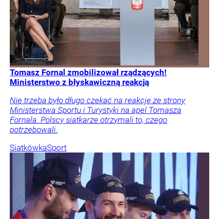
Tomasz Fornal zmobilizował rządzących!
Ministerstwo z błyskawiczną reakcją
Nie trzeba było długo czekać na reakcję ze strony
Ministerstwa Sportu i Turystyki na apel Tomasza
Fornala. Polscy siatkarze otrzymali to, czego
potrzebowali.
Siatkówka
Sport