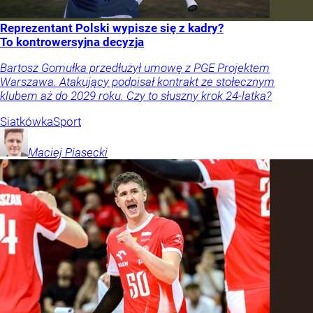
Reprezentant Polski wypisze się z kadry?
To kontrowersyjna decyzja
Bartosz Gomułka przedłużył umowę z PGE Projektem
Warszawa. Atakujący podpisał kontrakt ze stołecznym
klubem aż do 2029 roku. Czy to słuszny krok 24-latka?
Siatkówka
Sport
Maciej
Piasecki