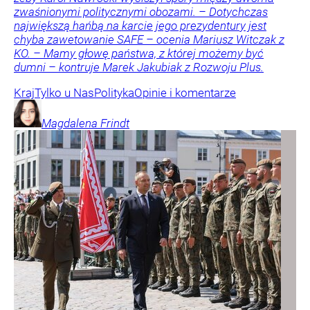
zwaśnionymi politycznymi obozami. – Dotychczas
największą hańbą na karcie jego prezydentury jest
chyba zawetowanie SAFE – ocenia Mariusz Witczak z
KO. – Mamy głowę państwa, z której możemy być
dumni – kontruje Marek Jakubiak z Rozwoju Plus.
Kraj
Tylko u Nas
Polityka
Opinie i komentarze
Magdalena
Frindt