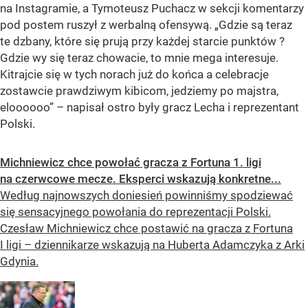
na Instagramie, a Tymoteusz Puchacz w sekcji komentarzy
pod postem ruszył z werbalną ofensywą. „Gdzie są teraz
te dzbany, które się prują przy każdej starcie punktów ?
Gdzie wy się teraz chowacie, to mnie mega interesuje.
Kitrajcie się w tych norach już do końca a celebracje
zostawcie prawdziwym kibicom, jedziemy po majstra,
eloooooo” – napisał ostro były gracz Lecha i reprezentant
Polski.
Michniewicz chce powołać gracza z Fortuna 1. ligi
na czerwcowe mecze. Eksperci wskazują konkretne...
Według najnowszych doniesień powinniśmy spodziewać
się sensacyjnego powołania do reprezentacji Polski.
Czesław Michniewicz chce postawić na gracza z Fortuna
I ligi – dziennikarze wskazują na Huberta Adamczyka z Arki
Gdynia.