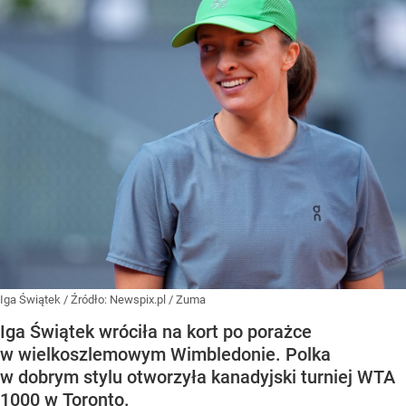
Iga Świątek
/ Źródło:
Newspix.pl
/
Zuma
Iga Świątek wróciła na kort po porażce
w wielkoszlemowym Wimbledonie. Polka
w dobrym stylu otworzyła kanadyjski turniej WTA
1000 w Toronto.