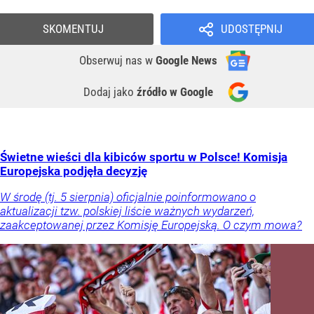
SKOMENTUJ
UDOSTĘPNIJ
Obserwuj nas
w
Google News
Dodaj jako
źródło w Google
Świetne wieści dla kibiców sportu w Polsce! Komisja
Europejska podjęła decyzję
W środę (tj. 5 sierpnia) oficjalnie poinformowano o
aktualizacji tzw. polskiej liście ważnych wydarzeń,
zaakceptowanej przez Komisję Europejską. O czym mowa?