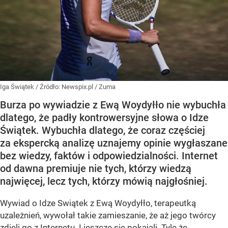
Iga Świątek
/ Źródło:
Newspix.pl
/
Zuma
Burza po wywiadzie z Ewą Woydyłło nie wybuchła
dlatego, że padły kontrowersyjne słowa o Idze
Świątek. Wybuchła dlatego, że coraz częściej
za ekspercką analizę uznajemy opinie wygłaszane
bez wiedzy, faktów i odpowiedzialności. Internet
od dawna premiuje nie tych, którzy wiedzą
najwięcej, lecz tych, którzy mówią najgłośniej.
Wywiad o Idze Swiątek z Ewą Woydyłło, terapeutką
uzależnień, wywołał takie zamieszanie, że aż jego twórcy
zdjęli go z Internetu. I jeszcze się pokajali. Tyle że...