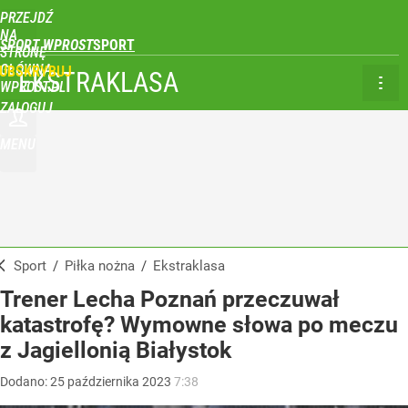
PRZEJDŹ
NA
SPORT WPROST
STRONĘ
GŁÓWNĄ
UBSKRYBUJ
EKSTRAKLASA
WPROST.PL
ZALOGUJ
MENU
Sport
/
Piłka nożna
/
Ekstraklasa
Trener Lecha Poznań przeczuwał
katastrofę? Wymowne słowa po meczu
z Jagiellonią Białystok
Dodano:
25
października
2023
7:38