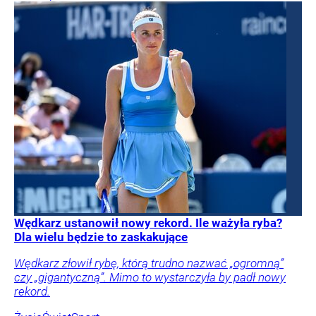
Wędkarz ustanowił nowy rekord. Ile ważyła ryba?
Dla wielu będzie to zaskakujące
Wędkarz złowił rybę, którą trudno nazwać „ogromną”
czy „gigantyczną”. Mimo to wystarczyła by padł nowy
rekord.