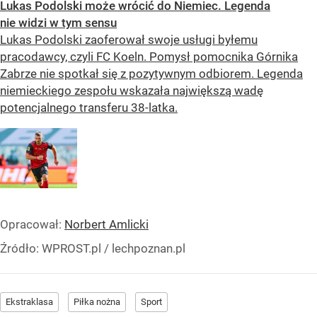
Lukas Podolski może wrócić do Niemiec. Legenda
nie widzi w tym sensu
Lukas Podolski zaoferował swoje usługi byłemu
pracodawcy, czyli FC Koeln. Pomysł pomocnika Górnika
Zabrze nie spotkał się z pozytywnym odbiorem. Legenda
niemieckiego zespołu wskazała największą wadę
potencjalnego transferu 38-latka.
Opracował:
Norbert Amlicki
Źródło:
WPROST.pl
/
lechpoznan.pl
Ekstraklasa
Piłka nożna
Sport