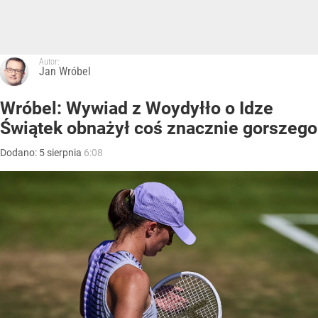
Autor:
Jan Wróbel
Wróbel: Wywiad z Woydyłło o Idze
Świątek obnażył coś znacznie gorszego
Dodano:
5
sierpnia
6:08