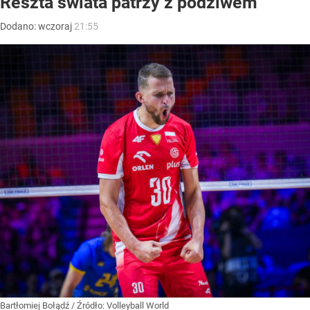
Reszta świata patrzy z podziwem
Dodano:
wczoraj
21:55
Bartłomiej Bołądź
/ Źródło:
Volleyball World