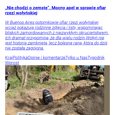
„Nie chodzi o zemstę”. Mocny apel w sprawie ofiar
rzezi wołyńskiej
W Buenos Aires potomkowie ofiar rzezi wołyńskiej
wciąż pokazują rodzinne zdjęcia i listy, wspominając
bliskich zamordowanych z niezwykłym okrucieństwem.
Ich dramat przypomina, że dla wielu rodzin Wołyń nie
jest historią zamkniętą, lecz bolesną raną, która do dziś
nie została zagojona.
Kraj
Polityka
Opinie i komentarze
Tylko u Nas
Tygodnik
Wprost