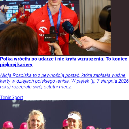
Polka wróciła po udarze i nie kryła wzruszenia. To koniec
pięknej kariery
Alicja Rosolska to z pewnością postać, która zapisała ważne
karty w dziejach polskiego tenisa. W piątek (tj. 7 sierpnia 2026
roku) rozegrała swój ostatni mecz.
Tenis
Sport