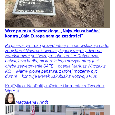
Wrze po roku Nawrockiego. „Największa hańba”
kontra „Cała Europa nam go zazdrości”
Po pierwszym roku prezydentury nic nie wskazuje na to,
żeby Karol Nawrocki wyciszył spory między dwoma
zwaśnionymi politycznymi obozami. – Dotychczas
największą hańbą na karcie jego prezydentury jest
chyba zawetowanie SAFE – ocenia Mariusz Witczak z
KO. – Mamy głowę państwa, z której możemy być
dumni – kontruje Marek Jakubiak z Rozwoju Plus.
Kraj
Tylko u Nas
Polityka
Opinie i komentarze
Tygodnik
Wprost
Magdalena
Frindt