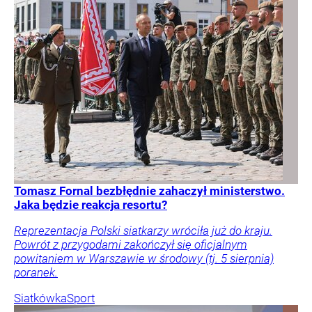
Tomasz Fornal bezbłędnie zahaczył ministerstwo.
Jaka będzie reakcja resortu?
Reprezentacja Polski siatkarzy wróciła już do kraju.
Powrót z przygodami zakończył się oficjalnym
powitaniem w Warszawie w środowy (tj. 5 sierpnia)
poranek.
Siatkówka
Sport