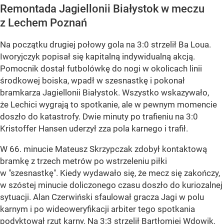
Remontada Jagiellonii Białystok w meczu
z Lechem Poznań
Na początku drugiej połowy gola na 3:0 strzelił Ba Loua.
Iworyjczyk popisał się kapitalną indywidualną akcją.
Pomocnik dostał futbolówkę do nogi w okolicach linii
środkowej boiska, wpadł w szesnastkę i pokonał
bramkarza Jagiellonii Białystok. Wszystko wskazywało,
że Lechici wygrają to spotkanie, ale w pewnym momencie
doszło do katastrofy. Dwie minuty po trafieniu na 3:0
Kristoffer Hansen uderzył zza pola karnego i trafił.
W 66. minucie Mateusz Skrzypczak zdobył kontaktową
bramkę z trzech metrów po wstrzeleniu piłki
w "szesnastkę". Kiedy wydawało się, że mecz się zakończy,
w szóstej minucie doliczonego czasu doszło do kuriozalnej
sytuacji. Alan Czerwiński sfaulował gracza Jagi w polu
karnym i po wideoweryfikacji arbiter tego spotkania
podyktował rzut karny. Na 3:3 strzelił Bartłomiej Wdowik.