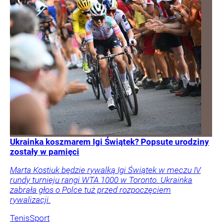
Ukrainka koszmarem Igi Świątek? Popsute urodziny
zostały w pamięci
Marta Kostiuk będzie rywalką Igi Świątek w meczu IV
rundy turnieju rangi WTA 1000 w Toronto. Ukrainka
zabrała głos o Polce tuż przed rozpoczęciem
rywalizacji.
Tenis
Sport