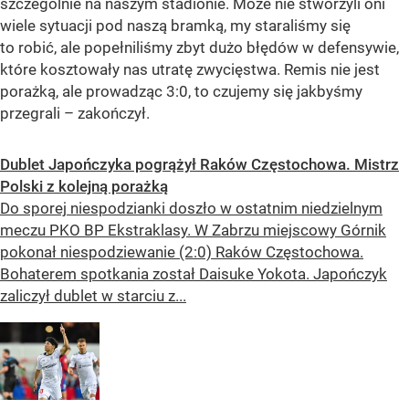
szczególnie na naszym stadionie. Może nie stworzyli oni
wiele sytuacji pod naszą bramką, my staraliśmy się
to robić, ale popełniliśmy zbyt dużo błędów w defensywie,
które kosztowały nas utratę zwycięstwa. Remis nie jest
porażką, ale prowadząc 3:0, to czujemy się jakbyśmy
przegrali – zakończył.
Dublet Japończyka pogrążył Raków Częstochowa. Mistrz
Polski z kolejną porażką
Do sporej niespodzianki doszło w ostatnim niedzielnym
meczu PKO BP Ekstraklasy. W Zabrzu miejscowy Górnik
pokonał niespodziewanie (2:0) Raków Częstochowa.
Bohaterem spotkania został Daisuke Yokota. Japończyk
zaliczył dublet w starciu z...