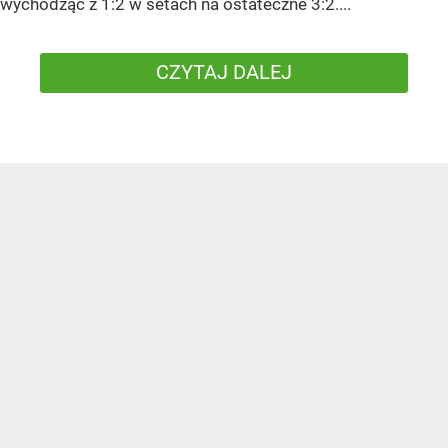
wychodząc z 1:2 w setach na ostateczne 3:2....
CZYTAJ DALEJ