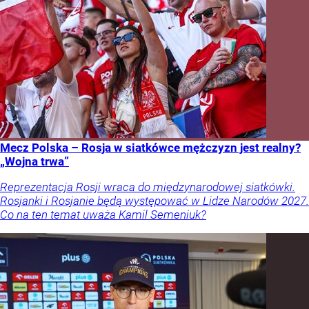
Mecz Polska – Rosja w siatkówce mężczyzn jest realny?
„Wojna trwa”
Reprezentacja Rosji wraca do międzynarodowej siatkówki.
Rosjanki i Rosjanie będą występować w Lidze Narodów 2027.
Co na ten temat uważa Kamil Semeniuk?