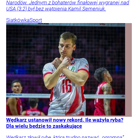
Narodów. Jednym z bohaterów finałowej wygranej nad
USA (3:2) był bez wątpienia Kamil Semeniuk.
Siatkówka
Sport
Wędkarz ustanowił nowy rekord. Ile ważyła ryba?
Dla wielu będzie to zaskakujące
Wędkarz złowił rybę, którą trudno nazwać „ogromną”