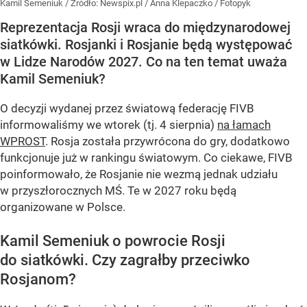
Kamil Semeniuk
/ Źródło:
Newspix.pl
/
Anna Klepaczko / Fotopyk
Reprezentacja Rosji wraca do międzynarodowej
siatkówki. Rosjanki i Rosjanie będą występować
w Lidze Narodów 2027. Co na ten temat uważa
Kamil Semeniuk?
O decyzji wydanej przez światową federację FIVB
informowaliśmy we wtorek (tj. 4 sierpnia)
na łamach
WPROST
. Rosja została przywrócona do gry, dodatkowo
funkcjonuje już w rankingu światowym. Co ciekawe, FIVB
poinformowało, że Rosjanie nie wezmą jednak udziału
w przyszłorocznych MŚ. Te w 2027 roku będą
organizowane w Polsce.
Kamil Semeniuk o powrocie Rosji
do siatkówki. Czy zagrałby przeciwko
Rosjanom?