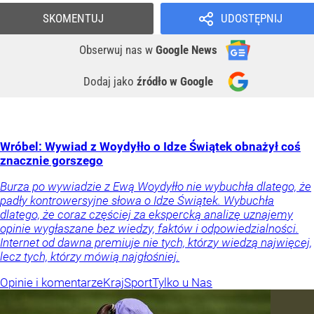
SKOMENTUJ
UDOSTĘPNIJ
Obserwuj nas
w
Google News
Dodaj jako
źródło w Google
Wróbel: Wywiad z Woydyłło o Idze Świątek obnażył coś
znacznie gorszego
Burza po wywiadzie z Ewą Woydyłło nie wybuchła dlatego, że
padły kontrowersyjne słowa o Idze Świątek. Wybuchła
dlatego, że coraz częściej za ekspercką analizę uznajemy
opinie wygłaszane bez wiedzy, faktów i odpowiedzialności.
Internet od dawna premiuje nie tych, którzy wiedzą najwięcej,
lecz tych, którzy mówią najgłośniej.
Opinie i komentarze
Kraj
Sport
Tylko u Nas