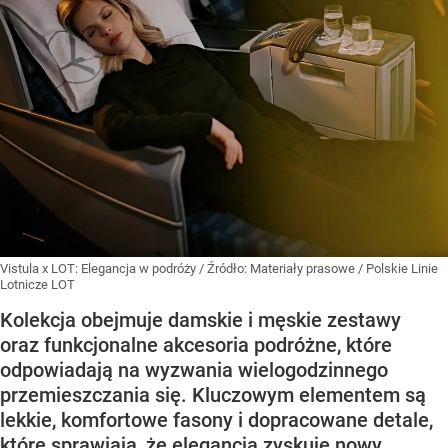
Vistula x LOT: Elegancja w podróży
/ Źródło:
Materiały prasowe
/
Polskie Linie
Lotnicze LOT
Kolekcja obejmuje damskie i męskie zestawy
oraz funkcjonalne akcesoria podróżne, które
odpowiadają na wyzwania wielogodzinnego
przemieszczania się. Kluczowym elementem są
lekkie, komfortowe fasony i dopracowane detale,
które sprawiają, że elegancja zyskuje nowy