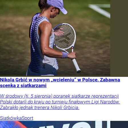
Nikola Grbić w nowym „wcieleniu” w Polsce. Zabawna
scenka z siatkarzami
W środowy (tj. 5 sierpnia) poranek siatkarze reprezentacji
Polski dotarli do kraju po turnieju finałowym Ligi Narodów.
Zabrakło jednak trenera Nikoli Grbicia.
Siatkówka
Sport