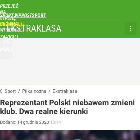
PRZEJDŹ
NA
SPORT WPROST
STRONĘ
GŁÓWNĄ
UBSKRYBUJ
EKSTRAKLASA
WPROST.PL
ZALOGUJ
MENU
Sport
/
Piłka nożna
/
Ekstraklasa
Reprezentant Polski niebawem zmieni
klub. Dwa realne kierunki
Dodano:
14
grudnia
2023
13:14