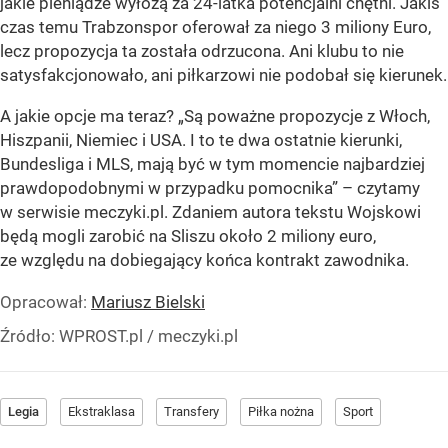
jakie pieniądze wyłożą za 24-latka potencjalni chętni. Jakiś
czas temu Trabzonspor oferował za niego 3 miliony Euro,
lecz propozycja ta została odrzucona. Ani klubu to nie
satysfakcjonowało, ani piłkarzowi nie podobał się kierunek.
A jakie opcje ma teraz? „Są poważne propozycje z Włoch,
Hiszpanii, Niemiec i USA. I to te dwa ostatnie kierunki,
Bundesliga i MLS, mają być w tym momencie najbardziej
prawdopodobnymi w przypadku pomocnika” – czytamy
w serwisie meczyki.pl. Zdaniem autora tekstu Wojskowi
będą mogli zarobić na Sliszu około 2 miliony euro,
ze względu na dobiegający końca kontrakt zawodnika.
Opracował:
Mariusz Bielski
Źródło:
WPROST.pl
/
meczyki.pl
Legia
Ekstraklasa
Transfery
Piłka nożna
Sport