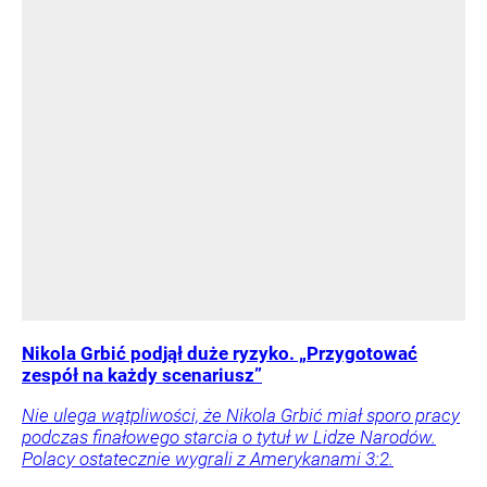
Nikola Grbić podjął duże ryzyko. „Przygotować
zespół na każdy scenariusz”
Nie ulega wątpliwości, że Nikola Grbić miał sporo pracy
podczas finałowego starcia o tytuł w Lidze Narodów.
Polacy ostatecznie wygrali z Amerykanami 3:2.