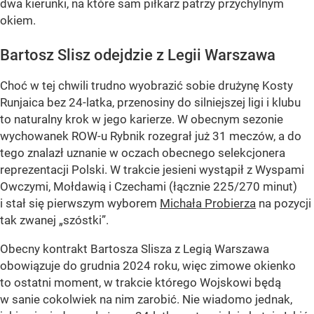
dwa kierunki, na które sam piłkarz patrzy przychylnym
okiem.
Bartosz Slisz odejdzie z Legii Warszawa
Choć w tej chwili trudno wyobrazić sobie drużynę Kosty
Runjaica bez 24-latka, przenosiny do silniejszej ligi i klubu
to naturalny krok w jego karierze. W obecnym sezonie
wychowanek ROW-u Rybnik rozegrał już 31 meczów, a do
tego znalazł uznanie w oczach obecnego selekcjonera
reprezentacji Polski. W trakcie jesieni wystąpił z Wyspami
Owczymi, Mołdawią i Czechami (łącznie 225/270 minut)
i stał się pierwszym wyborem
Michała Probierza
na pozycji
tak zwanej „szóstki”.
Obecny kontrakt Bartosza Slisza z Legią Warszawa
obowiązuje do grudnia 2024 roku, więc zimowe okienko
to ostatni moment, w trakcie którego Wojskowi będą
w sanie cokolwiek na nim zarobić. Nie wiadomo jednak,