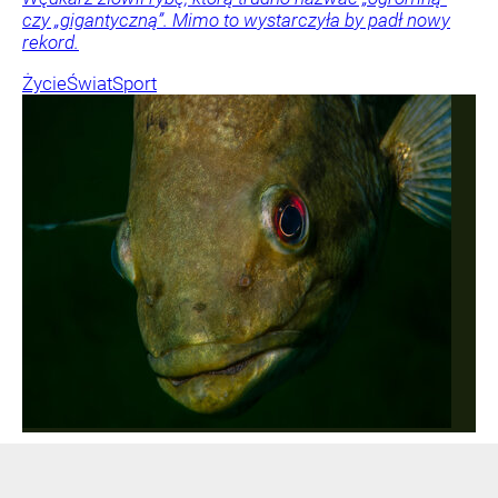
czy „gigantyczną”. Mimo to wystarczyła by padł nowy
rekord.
Życie
Świat
Sport