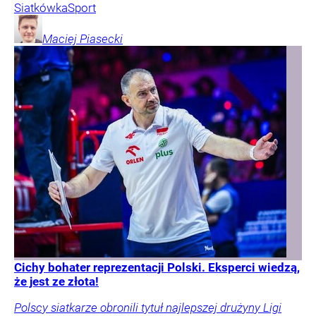
Siatkówka
Sport
Maciej
Piasecki
Cichy bohater reprezentacji Polski. Eksperci wiedzą,
że jest ze złota!
Polscy siatkarze obronili tytuł najlepszej drużyny Ligi