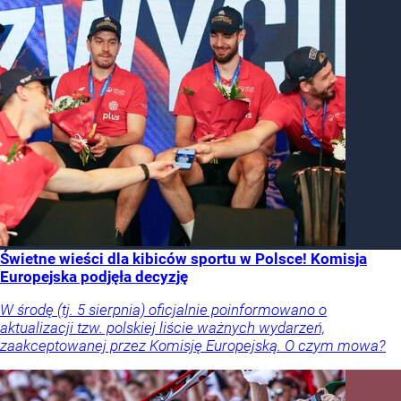
Świetne wieści dla kibiców sportu w Polsce! Komisja
Europejska podjęła decyzję
W środę (tj. 5 sierpnia) oficjalnie poinformowano o
aktualizacji tzw. polskiej liście ważnych wydarzeń,
zaakceptowanej przez Komisję Europejską. O czym mowa?