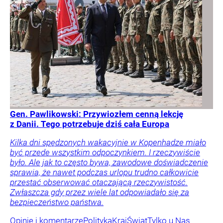
Gen. Pawlikowski: Przywiozłem cenną lekcję
z Danii. Tego potrzebuje dziś cała Europa
Kilka dni spędzonych wakacyjnie w Kopenhadze miało
być przede wszystkim odpoczynkiem. I rzeczywiście
było. Ale jak to często bywa, zawodowe doświadczenie
sprawia, że nawet podczas urlopu trudno całkowicie
przestać obserwować otaczającą rzeczywistość.
Zwłaszcza gdy przez wiele lat odpowiadało się za
bezpieczeństwo państwa.
Opinie i komentarze
Polityka
Kraj
Świat
Tylko u Nas