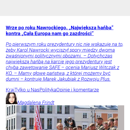
Wrze po roku Nawrockiego. „Największa hańba”
kontra „Cała Europa nam go zazdrości”
Po pierwszym roku prezydentury nic nie wskazuje na to,
żeby Karol Nawrocki wyciszył spory między dwoma
zwaśnionymi politycznymi obozami. – Dotychczas
największą hańbą na karcie jego prezydentury jest
chyba zawetowanie SAFE – ocenia Mariusz Witczak z
KO. – Mamy głowę państwa, z której możemy być
dumni – kontruje Marek Jakubiak z Rozwoju Plus.
Kraj
Tylko u Nas
Polityka
Opinie i komentarze
Magdalena
Frindt