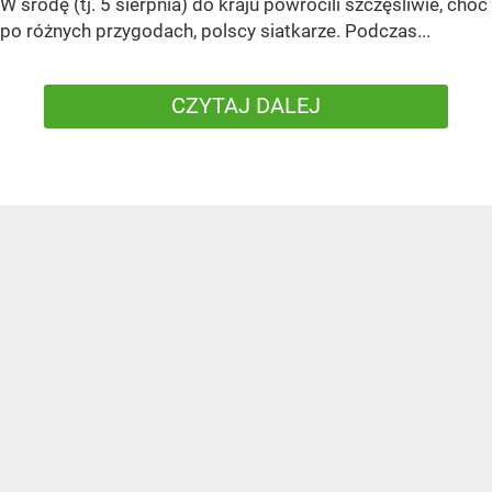
W środę (tj. 5 sierpnia) do kraju powrócili szczęśliwie, choć
po różnych przygodach, polscy siatkarze. Podczas...
CZYTAJ DALEJ