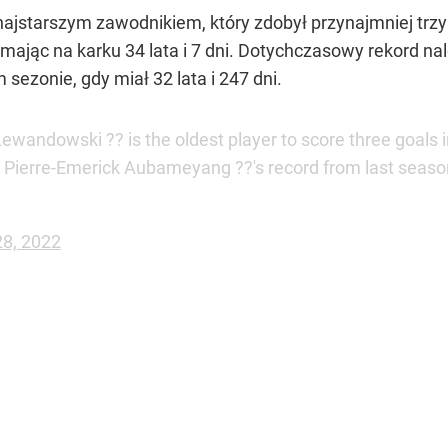
ł najstarszym zawodnikiem, który zdobył przynajmniej tr
 mając na karku 34 lata i 7 dni. Dotychczasowy rekord 
ezonie, gdy miał 32 lata i 247 dni.
Lewandowski ?? is the oldest player to score three goals i
 Pierre-Emerick Aubameyang ??'s record from last seaso
28, 2022