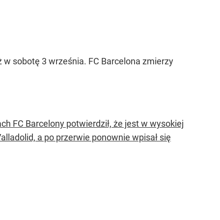
już w sobotę 3 września. FC Barcelona zmierzy
FC Barcelony potwierdził, że jest w wysokiej
alladolid, a po przerwie ponownie wpisał się