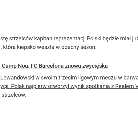
listę strzelców kapitan reprezentacji Polski będzie miał 
ą, która kiepsko weszła w obecny sezon.
 Camp Nou. FC Barcelona znowu zwycięska
 Lewandowski w swoim trzecim ligowym meczu w barwach 
ycji. Polak najpierw otworzył wynik spotkania z Realem V
ę strzelców.