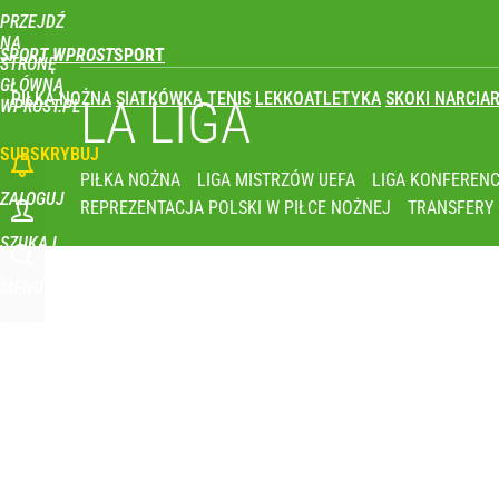
PRZEJDŹ
Udostępnij
0
Skomentuj
NA
SPORT WPROST
STRONĘ
GŁÓWNĄ
PIŁKA NOŻNA
SIATKÓWKA
TENIS
LEKKOATLETYKA
SKOKI NARCIAR
LA LIGA
WPROST.PL
SUBSKRYBUJ
PIŁKA NOŻNA
LIGA MISTRZÓW UEFA
LIGA KONFERENC
ZALOGUJ
REPREZENTACJA POLSKI W PIŁCE NOŻNEJ
TRANSFERY
SZUKAJ
MENU