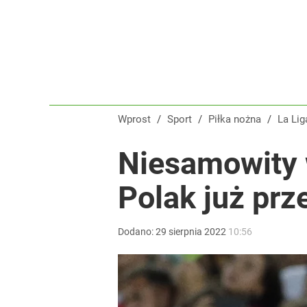
Wprost
/
Sport
/
Piłka nożna
/
La Lig
Niesamowity 
Polak już prze
Dodano:
29
sierpnia
2022
10:56