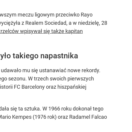
erwszym meczu ligowym przeciwko Rayo
yciężyła z Realem Sociedad, a w niedzielę, 28
strzelców wpisywał się także kapitan
yło takiego napastnika
e udawało mu się ustanawiać nowe rekordy.
 tego sezonu. W trzech swoich pierwszych
istorii FC Barcelony oraz hiszpańskiej
ała się ta sztuka. W 1966 roku dokonał tego
i Mario Kempes (1976 rok) oraz Radamel Falcao