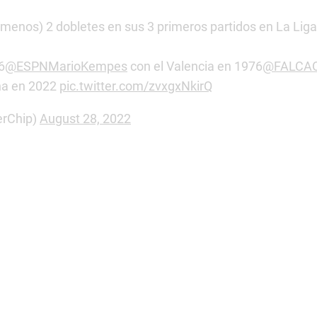
 menos) 2 dobletes en sus 3 primeros partidos en La Liga
6
@ESPNMarioKempes
con el Valencia en 1976
@FALCA
na en 2022
pic.twitter.com/zvxgxNkirQ
erChip)
August 28, 2022