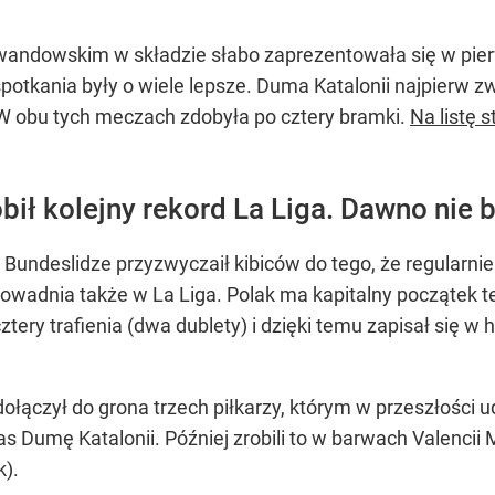
wandowskim w składzie słabo zaprezentowała się w pi
potkania były o wiele lepsze. Duma Katalonii najpierw zw
. W obu tych meczach zdobyła po cztery bramki.
Na listę 
ił kolejny rekord La Liga. Dawno nie b
Bundeslidze przyzwyczaił kibiców do tego, że regularni
 udowadnia także w La Liga. Polak ma kapitalny początek
ry trafienia (dwa dublety) i dzięki temu zapisał się w h
czył do grona trzech piłkarzy, którym w przeszłości ud
as Dumę Katalonii. Później zrobili to w barwach Valenci
k).