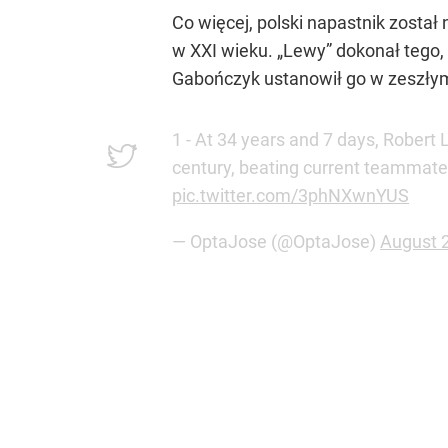
Co więcej, polski napastnik zosta
w XXI wieku. „Lewy” dokonał tego,
Gabończyk ustanowił go w zeszłym s
1 - At 34 years and 7 days, Robert 
century, beating current teammate
pic.twitter.com/3phNXwnYUS
— OptaJose (@OptaJose)
August 