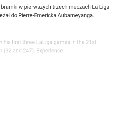
zy bramki w pierwszych trzech meczach La Liga
należał do Pierre-Emericka Aubameyanga.
n his first three LaLiga games in the 21st
n (32 and 247). Experience.