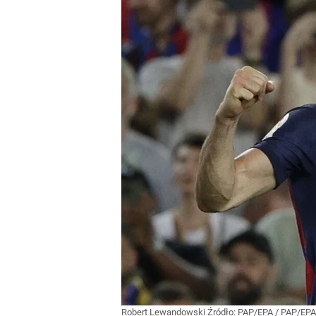
Robert Lewandowski
Źródło:
PAP/EPA
/
PAP/EPA