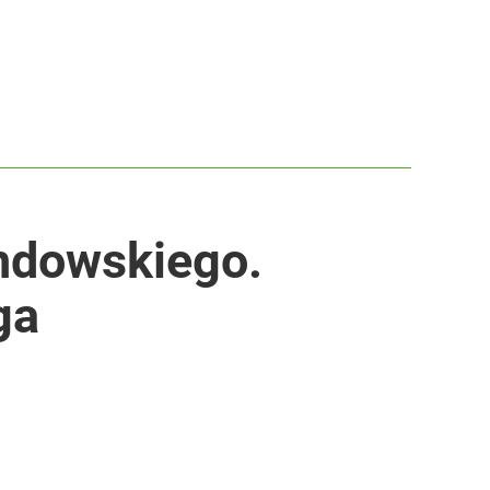
ndowskiego.
ga