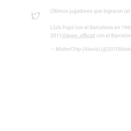
Últimos jugadores que lograron (al
Lluís Pujol con el Barcelona en 196
2011
@lewy_official
con el Barcelo
— MisterChip (Alexis) (@2010Mist