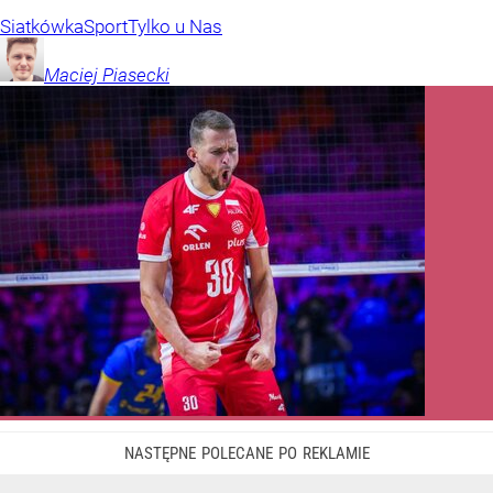
Siatkówka
Sport
Tylko u Nas
Maciej
Piasecki