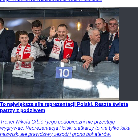
To największa siła reprezentacji Polski. Reszta świata
patrzy z podziwem
Trener Nikola Grbić i jego podopieczni nie przestają
wygrywać. Reprezentacja Polski siatkarzy to nie tylko kilka
nazwisk, ale prawdziwy zespół i grono bohaterów.