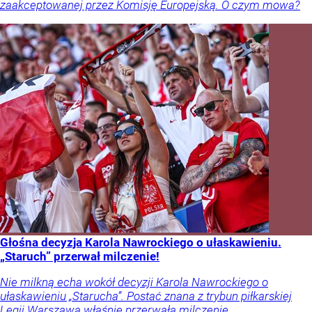
zaakceptowanej przez Komisję Europejską. O czym mowa?
Głośna decyzja Karola Nawrockiego o ułaskawieniu.
„Staruch” przerwał milczenie!
Nie milkną echa wokół decyzji Karola Nawrockiego o
ułaskawieniu „Starucha”. Postać znana z trybun piłkarskiej
Legii Warszawa właśnie przerwała milczenie.