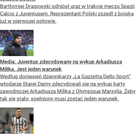
Bartłomiej Drągowski odniósł uraz w trakcie meczu Spezii
Calcio z Juventusem. Reprezentant Polski zszedł z boiska
już w pierwszej połowie.
Media: Juventus zdecydowany na wykup Arkadiusza
Milika. Jest jeden warunek
Według doniesień dziennikarzy „La Gazzetta Dello Sport”
włodarze Starej Damy zdecydowali się na wykup karty
zawodniczej Arkadiusza Milika z Olympique Marsylia. Żeby
tak się stało, spełniony musi zostać jeden warunek.