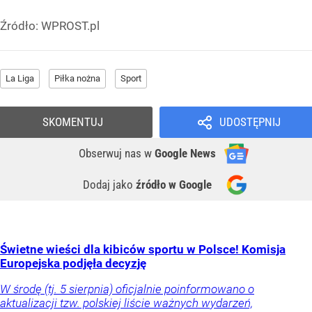
Źródło:
WPROST.pl
La Liga
Piłka nożna
Sport
SKOMENTUJ
UDOSTĘPNIJ
Obserwuj nas
w
Google News
Dodaj jako
źródło w Google
Świetne wieści dla kibiców sportu w Polsce! Komisja
Europejska podjęła decyzję
W środę (tj. 5 sierpnia) oficjalnie poinformowano o
aktualizacji tzw. polskiej liście ważnych wydarzeń,