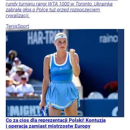
rundy turnieju rangi WTA 1000 w Toronto. Ukrainka
zabrała głos o Polce tuż przed rozpoczęciem
rywalizacji.
Tenis
Sport
Co za cios dla reprezentacji Polski! Kontuzja
i operacja zamiast mistrzostw Europy