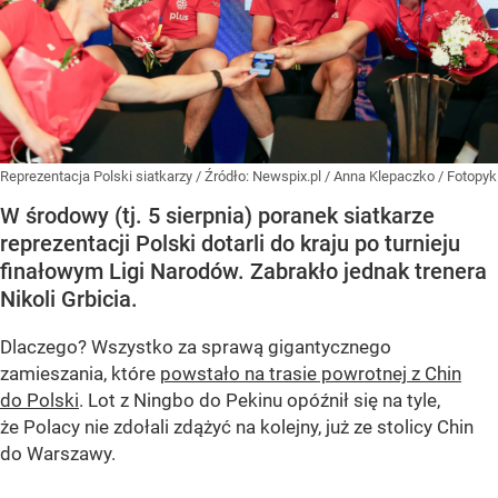
Reprezentacja Polski siatkarzy
/ Źródło:
Newspix.pl
/
Anna Klepaczko / Fotopyk
W środowy (tj. 5 sierpnia) poranek siatkarze
reprezentacji Polski dotarli do kraju po turnieju
finałowym Ligi Narodów. Zabrakło jednak trenera
Nikoli Grbicia.
Dlaczego? Wszystko za sprawą gigantycznego
zamieszania, które
powstało na trasie powrotnej z Chin
do Polski
. Lot z Ningbo do Pekinu opóźnił się na tyle,
że Polacy nie zdołali zdążyć na kolejny, już ze stolicy Chin
do Warszawy.