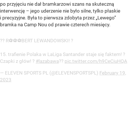
po przyjęciu nie dał bramkarzowi szans na skuteczną
interwencję – jego uderzenie nie było silne, tylko płaskie
i precyzyjne. Była to pierwsza zdobyta przez „Lewego”
bramka na Camp Nou od prawie czterech miesięcy.
?? R⚽️⚽️⚽️BERT LEWANDOWSKI! ?
15. trafienie Polaka w LaLiga Santander staje się faktem! ?
Czapki z głów! ?
#lazabawa
??
pic.twitter.com/h9CeCiuHQA
— ELEVEN SPORTS PL (@ELEVENSPORTSPL)
February 19,
2023