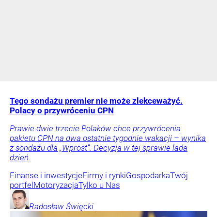
Tego sondażu premier nie może zlekceważyć.
Polacy o przywróceniu CPN
Prawie dwie trzecie Polaków chce przywrócenia
pakietu CPN na dwa ostatnie tygodnie wakacji – wynika
z sondażu dla „Wprost”. Decyzja w tej sprawie lada
dzień.
Finanse i inwestycje
Firmy i rynki
Gospodarka
Twój
portfel
Motoryzacja
Tylko u Nas
Radosław
Święcki