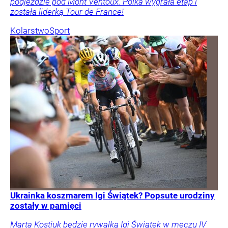
podjeździe pod Mont Ventoux. Polka wygrała etap i
została liderką Tour de France!
Kolarstwo
Sport
Ukrainka koszmarem Igi Świątek? Popsute urodziny
zostały w pamięci
Marta Kostiuk będzie rywalką Igi Świątek w meczu IV