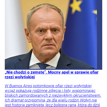
„Nie chodzi o zemstę”. Mocny apel w sprawie ofiar
rzezi wołyńskiej
W Buenos Aires potomkowie ofiar rzezi wołyńskiej
wciąż pokazują rodzinne zdjęcia i listy, wspominając
bliskich zamordowanych z niezwykłym okrucieństwem.
Ich dramat przypomina, że dla wielu rodzin Wołyń nie
jest historią zamkniętą, lecz bolesną raną, która do dziś