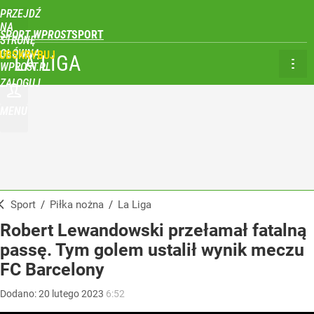
PRZEJDŹ
NA
SPORT WPROST
STRONĘ
GŁÓWNĄ
UBSKRYBUJ
LA LIGA
WPROST.PL
ZALOGUJ
MENU
Sport
/
Piłka nożna
/
La Liga
Robert Lewandowski przełamał fatalną
passę. Tym golem ustalił wynik meczu
FC Barcelony
Dodano:
20
lutego
2023
6:52