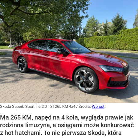
Skoda Superb Sportline 2.0 TSI 265 KM 4x4
/ Źródło:
Wprost
Ma 265 KM, napęd na 4 koła, wygląda prawie jak
rodzinna limuzyna, a osiągami może konkurować
z hot hatchami. To nie pierwsza Skoda, która