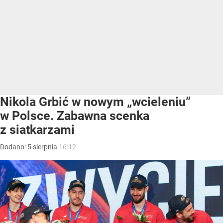
Nikola Grbić w nowym „wcieleniu”
w Polsce. Zabawna scenka
z siatkarzami
Dodano:
5
sierpnia
16:12