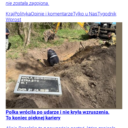
nie została zagojona.
Kraj
Polityka
Opinie i komentarze
Tylko u Nas
Tygodnik
Wprost
Polka wróciła po udarze i nie kryła wzruszenia.
To koniec pięknej kariery