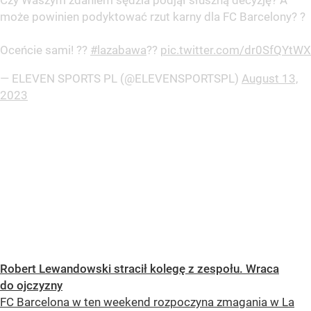
Czy Waszym zdaniem sędzia podjął słuszną decyzję? A
może powinien podyktować rzut karny dla FC Barcelony? ?
Oceńcie sami! ??
#lazabawa
??
pic.twitter.com/dr0SfQYtWX
— ELEVEN SPORTS PL (@ELEVENSPORTSPL)
August 13,
2023
Robert Lewandowski stracił kolegę z zespołu. Wraca
do ojczyzny
FC Barcelona w ten weekend rozpoczyna zmagania w La