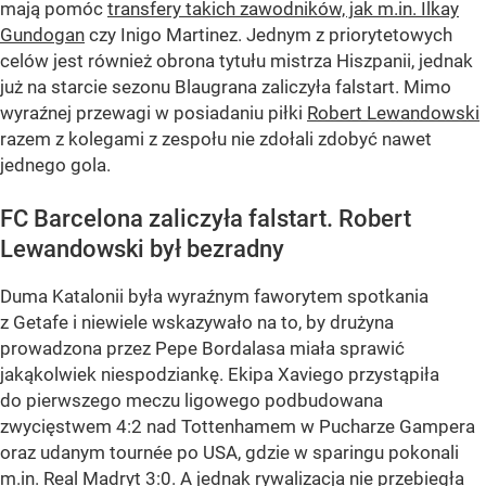
mają pomóc
transfery takich zawodników, jak m.in. Ilkay
Gundogan
czy Inigo Martinez. Jednym z priorytetowych
celów jest również obrona tytułu mistrza Hiszpanii, jednak
już na starcie sezonu Blaugrana zaliczyła falstart. Mimo
wyraźnej przewagi w posiadaniu piłki
Robert Lewandowski
razem z kolegami z zespołu nie zdołali zdobyć nawet
jednego gola.
FC Barcelona zaliczyła falstart. Robert
Lewandowski był bezradny
Duma Katalonii była wyraźnym faworytem spotkania
z Getafe i niewiele wskazywało na to, by drużyna
prowadzona przez Pepe Bordalasa miała sprawić
jakąkolwiek niespodziankę. Ekipa Xaviego przystąpiła
do pierwszego meczu ligowego podbudowana
zwycięstwem 4:2 nad Tottenhamem w Pucharze Gampera
oraz udanym tournée po USA, gdzie w sparingu pokonali
m.in. Real Madryt 3:0. A jednak rywalizacja nie przebiegła