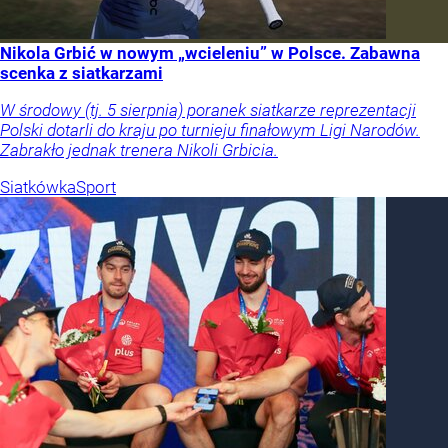
Nikola Grbić w nowym „wcieleniu” w Polsce. Zabawna
scenka z siatkarzami
W środowy (tj. 5 sierpnia) poranek siatkarze reprezentacji
Polski dotarli do kraju po turnieju finałowym Ligi Narodów.
Zabrakło jednak trenera Nikoli Grbicia.
Siatkówka
Sport