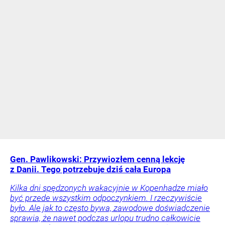
Gen. Pawlikowski: Przywiozłem cenną lekcję
z Danii. Tego potrzebuje dziś cała Europa
Kilka dni spędzonych wakacyjnie w Kopenhadze miało
być przede wszystkim odpoczynkiem. I rzeczywiście
było. Ale jak to często bywa, zawodowe doświadczenie
sprawia, że nawet podczas urlopu trudno całkowicie