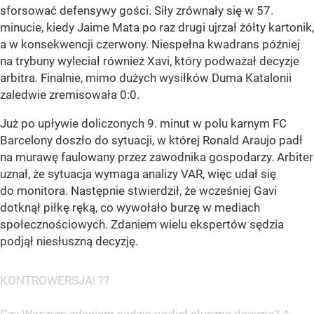
sforsować defensywy gości. Siły zrównały się w 57.
minucie, kiedy Jaime Mata po raz drugi ujrzał żółty kartonik,
a w konsekwencji czerwony. Niespełna kwadrans później
na trybuny wyleciał również Xavi, który podważał decyzje
arbitra. Finalnie, mimo dużych wysiłków Duma Katalonii
zaledwie zremisowała 0:0.
Już po upływie doliczonych 9. minut w polu karnym FC
Barcelony doszło do sytuacji, w której Ronald Araujo padł
na murawę faulowany przez zawodnika gospodarzy. Arbiter
uznał, że sytuacja wymaga analizy VAR, więc udał się
do monitora. Następnie stwierdził, że wcześniej Gavi
dotknął piłkę ręką, co wywołało burzę w mediach
społecznościowych. Zdaniem wielu ekspertów sędzia
podjął niesłuszną decyzję.
KONTROWERSJA! ??