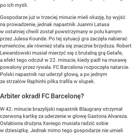
po ich myśli.
Gospodarze już w trzeciej minucie mieli okazję, by wyjść
na prowadzenie, jednak napastnik Juanmi Latasa
w ostatniej chwili został powstrzymany w polu karnym
przez Julesa Kounde. Po tej sytuacji gra zaczęła nabierać
rumieńców, ale również stała się znacznie brzydsza. Robert
Lewandowski musiał mierzyć się z brutalną grą Getafe,
a efekt tego odczuł w 22. minucie, kiedy padł na murawę
powalony przez rywala. FC Barcelona rozpoczęła natarcie.
Polski napastnik raz uderzył głową, a po jednym
ze strzałów Raphinhi piłka trafiła w słupek.
Arbiter okradł FC Barcelonę?
W 42. minucie brazylijski napastnik Blaugrany otrzymał
czerwoną kartkę za uderzenie w głowę Gastona Alvareza.
Osłabiona drużyna Xaviego musiała radzić sobie
w dziesiątkę. Jednak mimo tego gospodarze nie umieli