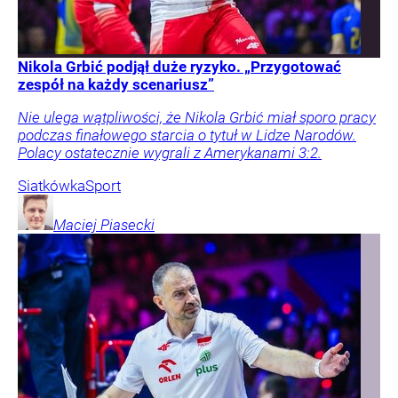
Nikola Grbić podjął duże ryzyko. „Przygotować
zespół na każdy scenariusz”
Nie ulega wątpliwości, że Nikola Grbić miał sporo pracy
podczas finałowego starcia o tytuł w Lidze Narodów.
Polacy ostatecznie wygrali z Amerykanami 3:2.
Siatkówka
Sport
Maciej
Piasecki