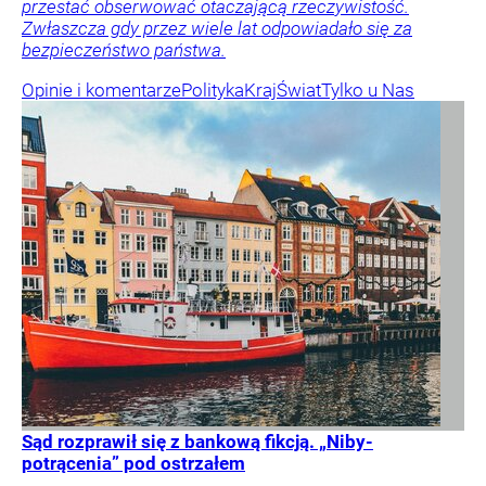
przestać obserwować otaczającą rzeczywistość.
Zwłaszcza gdy przez wiele lat odpowiadało się za
bezpieczeństwo państwa.
Opinie i komentarze
Polityka
Kraj
Świat
Tylko u Nas
Sąd rozprawił się z bankową fikcją. „Niby-
potrącenia” pod ostrzałem