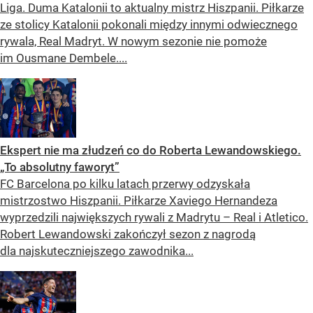
Liga. Duma Katalonii to aktualny mistrz Hiszpanii. Piłkarze
ze stolicy Katalonii pokonali między innymi odwiecznego
rywala, Real Madryt. W nowym sezonie nie pomoże
im Ousmane Dembele....
Ekspert nie ma złudzeń co do Roberta Lewandowskiego.
„To absolutny faworyt”
FC Barcelona po kilku latach przerwy odzyskała
mistrzostwo Hiszpanii. Piłkarze Xaviego Hernandeza
wyprzedzili największych rywali z Madrytu – Real i Atletico.
Robert Lewandowski zakończył sezon z nagrodą
dla najskuteczniejszego zawodnika...