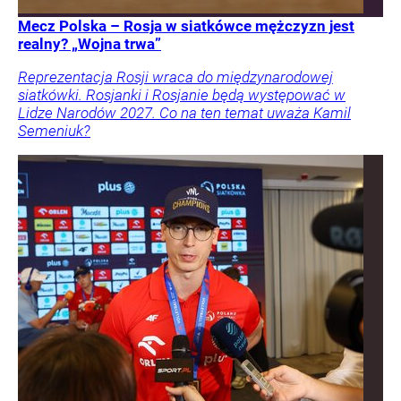
Mecz Polska – Rosja w siatkówce mężczyzn jest
realny? „Wojna trwa”
Reprezentacja Rosji wraca do międzynarodowej
siatkówki. Rosjanki i Rosjanie będą występować w
Lidze Narodów 2027. Co na ten temat uważa Kamil
Semeniuk?