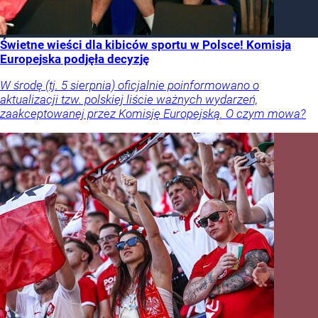
Świetne wieści dla kibiców sportu w Polsce! Komisja
Europejska podjęła decyzję
W środę (tj. 5 sierpnia) oficjalnie poinformowano o
aktualizacji tzw. polskiej liście ważnych wydarzeń,
zaakceptowanej przez Komisję Europejską. O czym mowa?