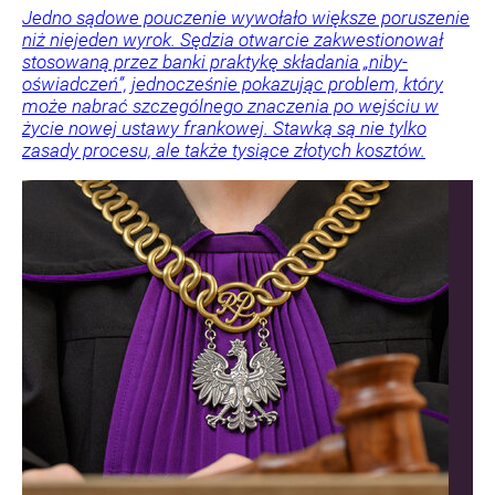
Jedno sądowe pouczenie wywołało większe poruszenie
niż niejeden wyrok. Sędzia otwarcie zakwestionował
stosowaną przez banki praktykę składania „niby-
oświadczeń”, jednocześnie pokazując problem, który
może nabrać szczególnego znaczenia po wejściu w
życie nowej ustawy frankowej. Stawką są nie tylko
zasady procesu, ale także tysiące złotych kosztów.