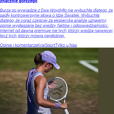
znacznie gorszego
Burza po wywiadzie z Ewą Woydyłło nie wybuchła dlatego, że
padły kontrowersyjne słowa o Idze Świątek. Wybuchła
dlatego, że coraz częściej za ekspercką analizę uznajemy
opinie wygłaszane bez wiedzy, faktów i odpowiedzialności.
Internet od dawna premiuje nie tych, którzy wiedzą najwięcej,
lecz tych, którzy mówią najgłośniej.
Opinie i komentarze
Kraj
Sport
Tylko u Nas