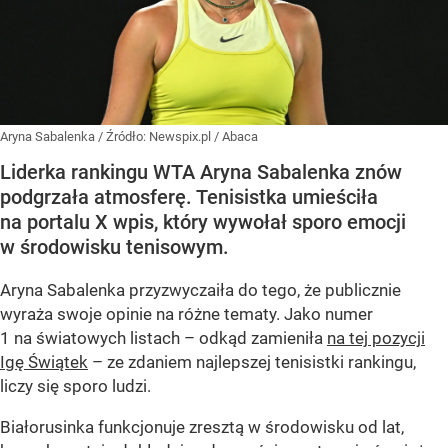
Aryna Sabalenka
/ Źródło:
Newspix.pl
/
Abaca
Liderka rankingu WTA Aryna Sabalenka znów
podgrzała atmosferę. Tenisistka umieściła
na portalu X wpis, który wywołał sporo emocji
w środowisku tenisowym.
Aryna Sabalenka przyzwyczaiła do tego, że publicznie
wyraża swoje opinie na różne tematy. Jako numer
1 na światowych listach – odkąd zamieniła
na tej pozycji
Igę Świątek
– ze zdaniem najlepszej tenisistki rankingu,
liczy się sporo ludzi.
Białorusinka funkcjonuje zresztą w środowisku od lat,