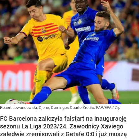
Robert Lewandowski, Djene, Domingos Duarte
Źródło:
PAP/EPA
/
Zipi
FC Barcelona zaliczyła falstart na inaugurację
sezonu La Liga 2023/24. Zawodnicy Xaviego
zaledwie zremisowali z Getafe 0:0 i już muszą