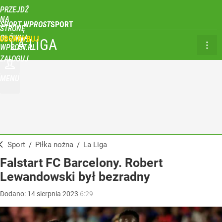
PRZEJDŹ
NA
SPORT WPROST
STRONĘ
GŁÓWNĄ
UBSKRYBUJ
LA LIGA
WPROST.PL
ZALOGUJ
MENU
Sport
/
Piłka nożna
/
La Liga
Falstart FC Barcelony. Robert
Lewandowski był bezradny
Dodano:
14
sierpnia
2023
6:29