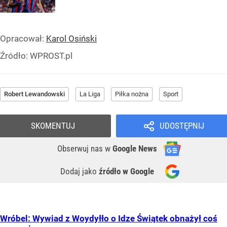
Opracował:
Karol Osiński
Źródło:
WPROST.pl
Robert Lewandowski
La Liga
Piłka nożna
Sport
SKOMENTUJ
UDOSTĘPNIJ
Obserwuj nas
w
Google News
Dodaj jako
źródło w Google
Wróbel: Wywiad z Woydyłło o Idze Świątek obnażył coś