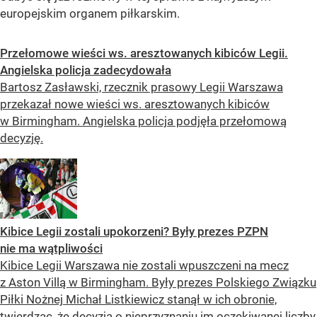
europejskim organem piłkarskim.
Przełomowe wieści ws. aresztowanych kibiców Legii.
Angielska policja zadecydowała
Bartosz Zasławski, rzecznik prasowy Legii Warszawa
przekazał nowe wieści ws. aresztowanych kibiców
w Birmingham. Angielska policja podjęła przełomową
decyzję.
Kibice Legii zostali upokorzeni? Były prezes PZPN
nie ma wątpliwości
Kibice Legii Warszawa nie zostali wpuszczeni na mecz
z Aston Villą w Birmingham. Były prezes Polskiego Związku
Piłki Nożnej Michał Listkiewicz stanął w ich obronie,
twierdząc, że decyzja o nieprzyznaniu im oczekiwanej liczby