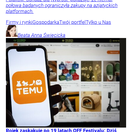
połowa badanych ograniczyła zakupy na azjatyckich
platformach.
Firmy i rynki
Gospodarka
Twój portfel
Tylko u Nas
Beata Anna
Święcicka
Rojek zaskakuje po 19 latach OFF Festivalu: Dziś