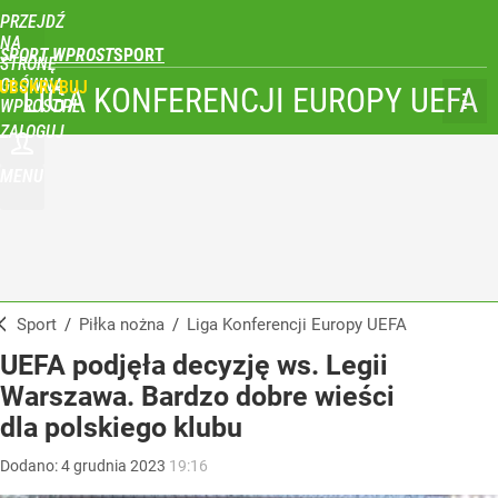
PRZEJDŹ
NA
SPORT WPROST
STRONĘ
GŁÓWNĄ
UBSKRYBUJ
LIGA KONFERENCJI EUROPY UEFA
WPROST.PL
ZALOGUJ
MENU
Sport
/
Piłka nożna
/
Liga Konferencji Europy UEFA
UEFA podjęła decyzję ws. Legii
Warszawa. Bardzo dobre wieści
dla polskiego klubu
Dodano:
4
grudnia
2023
19:16