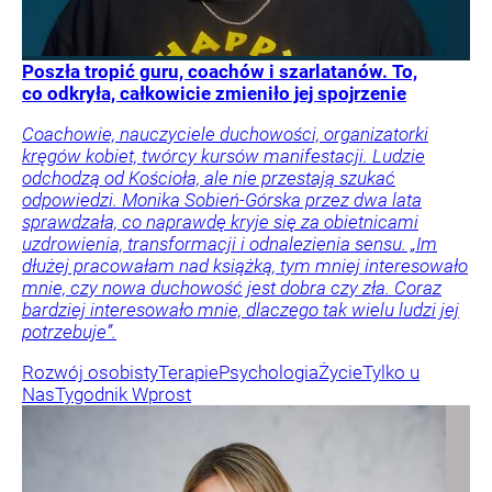
Poszła tropić guru, coachów i szarlatanów. To,
co odkryła, całkowicie zmieniło jej spojrzenie
Coachowie, nauczyciele duchowości, organizatorki
kręgów kobiet, twórcy kursów manifestacji. Ludzie
odchodzą od Kościoła, ale nie przestają szukać
odpowiedzi. Monika Sobień-Górska przez dwa lata
sprawdzała, co naprawdę kryje się za obietnicami
uzdrowienia, transformacji i odnalezienia sensu. „Im
dłużej pracowałam nad książką, tym mniej interesowało
mnie, czy nowa duchowość jest dobra czy zła. Coraz
bardziej interesowało mnie, dlaczego tak wielu ludzi jej
potrzebuje”.
Rozwój osobisty
Terapie
Psychologia
Życie
Tylko u
Nas
Tygodnik Wprost