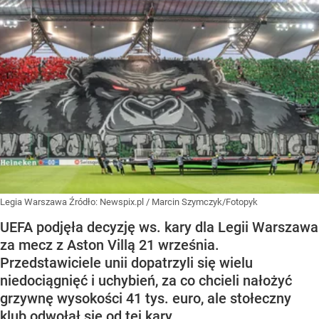
Legia Warszawa
Źródło:
Newspix.pl
/
Marcin Szymczyk/Fotopyk
UEFA podjęła decyzję ws. kary dla Legii Warszawa
za mecz z Aston Villą 21 września.
Przedstawiciele unii dopatrzyli się wielu
niedociągnięć i uchybień, za co chcieli nałożyć
grzywnę wysokości 41 tys. euro, ale stołeczny
klub odwołał się od tej kary.