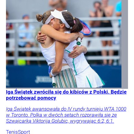
Iga Świątek zwróciła się do kibiców z Polski. Będzie
potrzebować pomocy
Iga Świątek awansowała do IV rundy turnieju WTA 1000
w Toronto. Polka w dwóch setach rozprawiła się ze
Szwajcarką Viktorija Golubic, wygrywając 6:2, 6:1.
Tenis
Sport