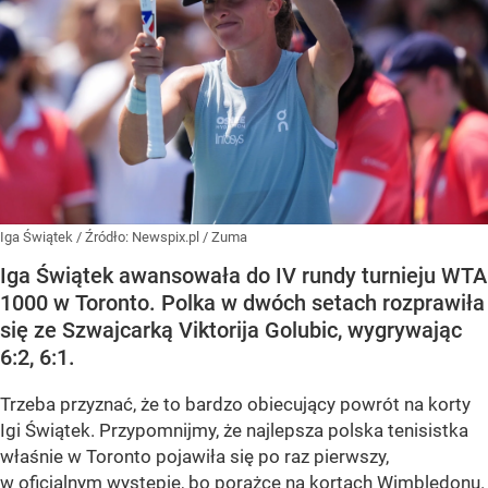
Iga Świątek
/ Źródło:
Newspix.pl
/
Zuma
Iga Świątek awansowała do IV rundy turnieju WTA
1000 w Toronto. Polka w dwóch setach rozprawiła
się ze Szwajcarką Viktorija Golubic, wygrywając
6:2, 6:1.
Trzeba przyznać, że to bardzo obiecujący powrót na korty
Igi Świątek. Przypomnijmy, że najlepsza polska tenisistka
właśnie w Toronto pojawiła się po raz pierwszy,
w oficjalnym występie, bo porażce na kortach Wimbledonu.