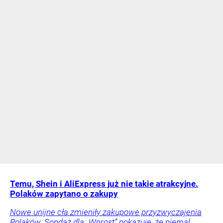
Temu, Shein i AliExpress już nie takie atrakcyjne.
Polaków zapytano o zakupy
Nowe unijne cła zmieniły zakupowe przyzwyczajenia
Polaków. Sondaż dla „Wprost” pokazuje, że niemal