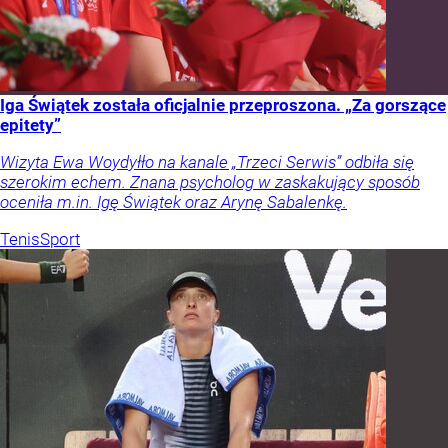
Iga Świątek została oficjalnie przeproszona. „Za gorszące
epitety”
Wizyta Ewa Woydyłło na kanale „Trzeci Serwis” odbiła się
szerokim echem. Znana psycholog w zaskakujący sposób
oceniła m.in. Igę Świątek oraz Arynę Sabalenkę.
Tenis
Sport