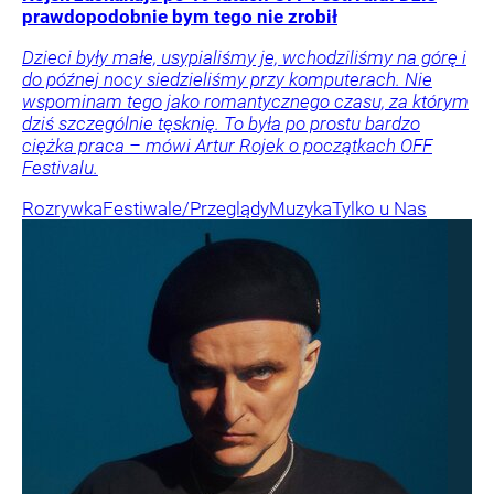
prawdopodobnie bym tego nie zrobił
Dzieci były małe, usypialiśmy je, wchodziliśmy na górę i
do późnej nocy siedzieliśmy przy komputerach. Nie
wspominam tego jako romantycznego czasu, za którym
dziś szczególnie tęsknię. To była po prostu bardzo
ciężka praca – mówi Artur Rojek o początkach OFF
Festivalu.
Rozrywka
Festiwale/Przeglądy
Muzyka
Tylko u Nas