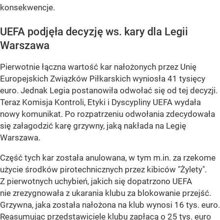
konsekwencje.
UEFA podjęła decyzję ws. kary dla Legii
Warszawa
Pierwotnie łączna wartość kar nałożonych przez Unię
Europejskich Związków Piłkarskich wyniosła 41 tysięcy
euro. Jednak Legia postanowiła odwołać się od tej decyzji.
Teraz Komisja Kontroli, Etyki i Dyscypliny UEFA wydała
nowy komunikat. Po rozpatrzeniu odwołania zdecydowała
się załagodzić karę grzywny, jaką nakłada na Legię
Warszawa.
Część tych kar została anulowana, w tym m.in. za rzekome
użycie środków pirotechnicznych przez kibiców "Żylety".
Z pierwotnych uchybień, jakich się dopatrzono UEFA
nie zrezygnowała z ukarania klubu za blokowanie przejść.
Grzywna, jaka została nałożona na klub wynosi 16 tys. euro.
Reasumując przedstawiciele klubu zapłacą o 25 tys. euro