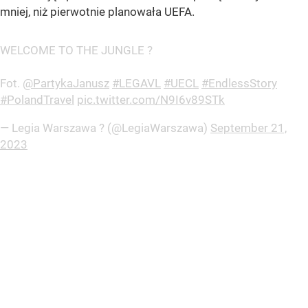
mniej, niż pierwotnie planowała UEFA.
WELCOME TO THE JUNGLE ?
Fot.
@PartykaJanusz
#LEGAVL
#UECL
#EndlessStory
#PolandTravel
pic.twitter.com/N9I6v89STk
— Legia Warszawa ? (@LegiaWarszawa)
September 21,
2023