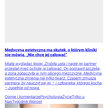
Medycyna estetyczna ma skutek, o którym kliniki
nie mówią. „Nie chcę jej całować”
Miała wyglądać lepiej. Zrobiła usta i nagle jej partner
przestał mieć ochotę ją całować. On poprawił szczękę,
a żona zobaczyła w nim obcego mężczyznę. Medycyna
estetyczna zmienia nie tylko twarz. Czasem zmusza
partnera, by nauczył się jej – i człowieka, którego kocha
– zupełnie od nowa.
Opinie i komentarze
Psychologia
Życie
Tylko u
Nas
Tygodnik Wprost