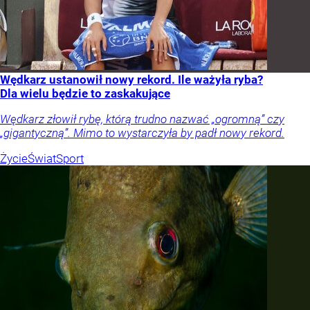
Wędkarz ustanowił nowy rekord. Ile ważyła ryba?
Dla wielu będzie to zaskakujące
Wędkarz złowił rybę, którą trudno nazwać „ogromną” czy
„gigantyczną”. Mimo to wystarczyła by padł nowy rekord.
Życie
Świat
Sport