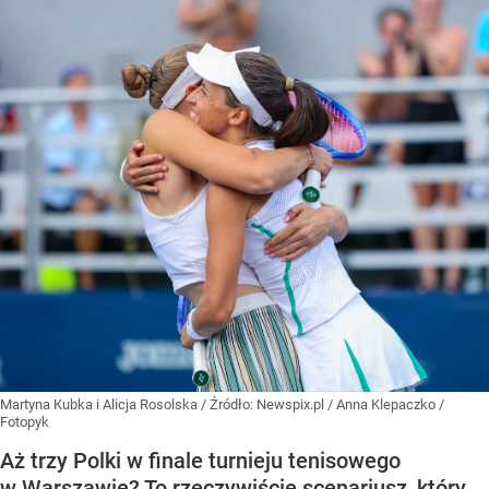
Martyna Kubka i Alicja Rosolska
/ Źródło:
Newspix.pl
/
Anna Klepaczko /
Fotopyk
Aż trzy Polki w finale turnieju tenisowego
w Warszawie? To rzeczywiście scenariusz, który