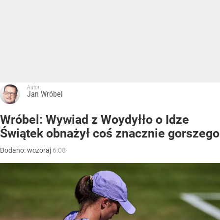
Autor:
Jan Wróbel
Wróbel: Wywiad z Woydyłło o Idze
Świątek obnażył coś znacznie gorszego
Dodano:
wczoraj
6:08