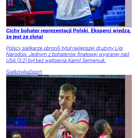
Cichy bohater reprezentacji Polski. Eksperci wiedzą,
że jest ze złota!
Polscy siatkarze obronili tytuł najlepszej drużyny Ligi
Narodów. Jednym z bohaterów finałowej wygranej nad
USA (3:2) był bez wątpienia Kamil Semeniuk.
Siatkówka
Sport