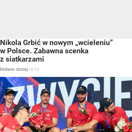
Nikola Grbić w nowym „wcieleniu”
w Polsce. Zabawna scenka
z siatkarzami
Dodano:
dzisiaj
16:12