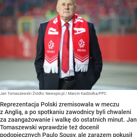
Jan Tomaszewski
Źródło:
Newspix.pl
/
Marcin Kadziolka/PPC
Reprezentacja Polski zremisowała w meczu
z Anglią, a po spotkaniu zawodnicy byli chwaleni
za zaangażowanie i walkę do ostatnich minut. Jan
Tomaszewski wprawdzie też docenił
podopiecznych Paulo Sousy, ale zarazem pokusił