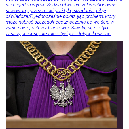
niż niejeden wyrok. Sędzia otwarcie zakwestionował
stosowaną przez banki praktykę składania „niby-
oświadczeń”, jednocześnie pokazując problem, który
może nabrać szczególnego znaczenia po wejściu w
życie nowej ustawy frankowej. Stawką są nie tylko
zasady procesu, ale także tysiące złotych kosztów.