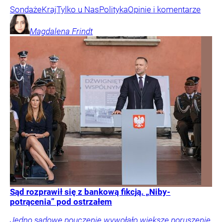
Sondaże
Kraj
Tylko u Nas
Polityka
Opinie i komentarze
Magdalena
Frindt
Sąd rozprawił się z bankową fikcją. „Niby-
potrącenia” pod ostrzałem
Jedno sądowe pouczenie wywołało większe poruszenie