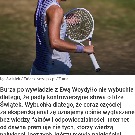
Iga Świątek
/ Źródło:
Newspix.pl
/
Zuma
Burza po wywiadzie z Ewą Woydyłło nie wybuchła
dlatego, że padły kontrowersyjne słowa o Idze
Świątek. Wybuchła dlatego, że coraz częściej
za ekspercką analizę uznajemy opinie wygłaszane
bez wiedzy, faktów i odpowiedzialności. Internet
od dawna premiuje nie tych, którzy wiedzą
najwięcej, lecz tych, którzy mówią najgłośniej.