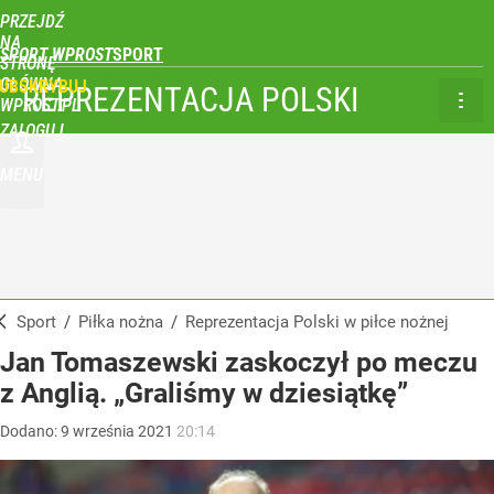
PRZEJDŹ
NA
SPORT WPROST
STRONĘ
GŁÓWNĄ
UBSKRYBUJ
REPREZENTACJA POLSKI
WPROST.PL
ZALOGUJ
MENU
Sport
/
Piłka nożna
/
Reprezentacja Polski w piłce nożnej
Jan Tomaszewski zaskoczył po meczu
z Anglią. „Graliśmy w dziesiątkę”
Dodano:
9
września
2021
20:14