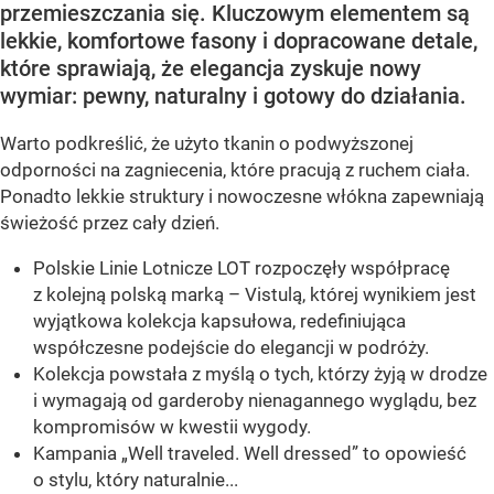
przemieszczania się. Kluczowym elementem są
lekkie, komfortowe fasony i dopracowane detale,
które sprawiają, że elegancja zyskuje nowy
wymiar: pewny, naturalny i gotowy do działania.
Warto podkreślić, że użyto tkanin o podwyższonej
odporności na zagniecenia, które pracują z ruchem ciała.
Ponadto lekkie struktury i nowoczesne włókna zapewniają
świeżość przez cały dzień.
Polskie Linie Lotnicze LOT rozpoczęły współpracę
z kolejną polską marką – Vistulą, której wynikiem jest
wyjątkowa kolekcja kapsułowa, redefiniująca
współczesne podejście do elegancji w podróży.
Kolekcja powstała z myślą o tych, którzy żyją w drodze
i wymagają od garderoby nienagannego wyglądu, bez
kompromisów w kwestii wygody.
Kampania „Well traveled. Well dressed” to opowieść
o stylu, który naturalnie...