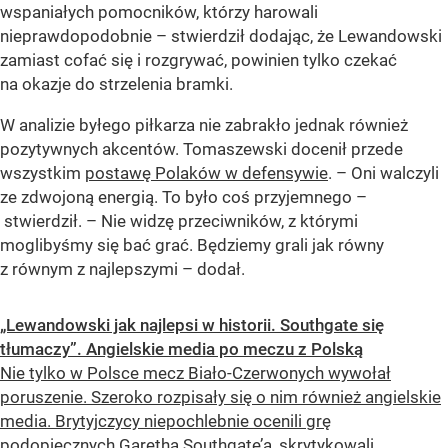
wspaniałych pomocników, którzy harowali
nieprawdopodobnie – stwierdził dodając, że Lewandowski
zamiast cofać się i rozgrywać, powinien tylko czekać
na okazje do strzelenia bramki.
W analizie byłego piłkarza nie zabrakło jednak również
pozytywnych akcentów. Tomaszewski docenił przede
wszystkim
postawę Polaków w defensywie
. – Oni walczyli
ze zdwojoną energią. To było coś przyjemnego –
stwierdził. – Nie widzę przeciwników, z którymi
moglibyśmy się bać grać. Będziemy grali jak równy
z równym z najlepszymi – dodał.
„Lewandowski jak najlepsi w historii. Southgate się
tłumaczy”. Angielskie media po meczu z Polską
Nie tylko w Polsce mecz Biało-Czerwonych wywołał
poruszenie. Szeroko rozpisały się o nim również angielskie
media. Brytyjczycy niepochlebnie ocenili grę
podopiecznych Garetha Southgate’a, skrytykowali