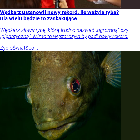
Wędkarz ustanowił nowy rekord. Ile ważyła ryba?
Dla wielu będzie to zaskakujące
Wędkarz złowił rybę, którą trudno nazwać „ogromną” czy
„gigantyczną”. Mimo to wystarczyła by padł nowy rekord.
Życie
Świat
Sport