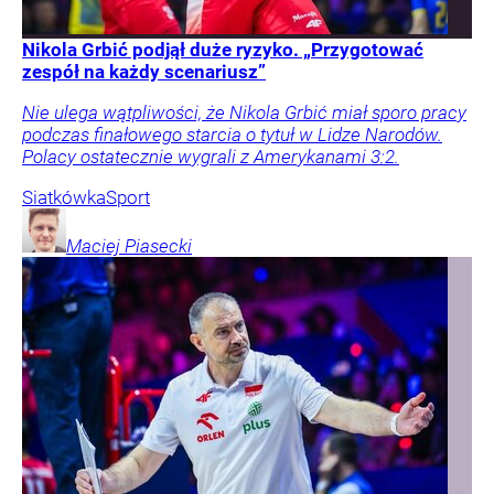
Nikola Grbić podjął duże ryzyko. „Przygotować
zespół na każdy scenariusz”
Nie ulega wątpliwości, że Nikola Grbić miał sporo pracy
podczas finałowego starcia o tytuł w Lidze Narodów.
Polacy ostatecznie wygrali z Amerykanami 3:2.
Siatkówka
Sport
Maciej
Piasecki