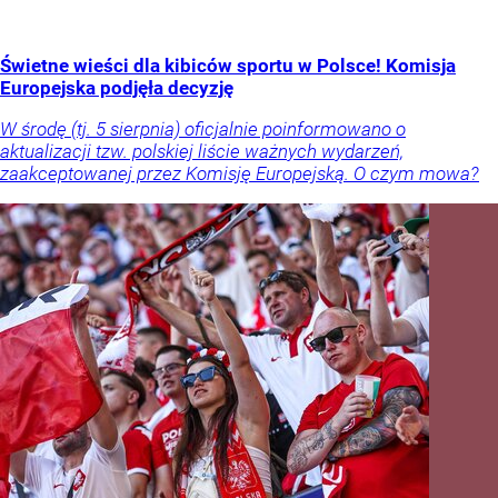
Świetne wieści dla kibiców sportu w Polsce! Komisja
Europejska podjęła decyzję
W środę (tj. 5 sierpnia) oficjalnie poinformowano o
aktualizacji tzw. polskiej liście ważnych wydarzeń,
zaakceptowanej przez Komisję Europejską. O czym mowa?