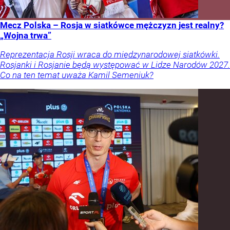
Mecz Polska – Rosja w siatkówce mężczyzn jest realny?
„Wojna trwa”
Reprezentacja Rosji wraca do międzynarodowej siatkówki.
Rosjanki i Rosjanie będą występować w Lidze Narodów 2027.
Co na ten temat uważa Kamil Semeniuk?