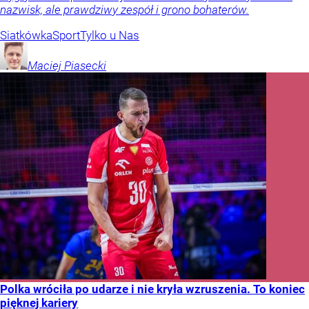
nazwisk, ale prawdziwy zespół i grono bohaterów.
Siatkówka
Sport
Tylko u Nas
Maciej
Piasecki
Polka wróciła po udarze i nie kryła wzruszenia. To koniec
pięknej kariery