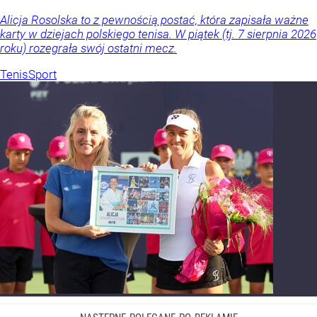
Alicja Rosolska to z pewnością postać, która zapisała ważne
karty w dziejach polskiego tenisa. W piątek (tj. 7 sierpnia 2026
roku) rozegrała swój ostatni mecz.
Tenis
Sport