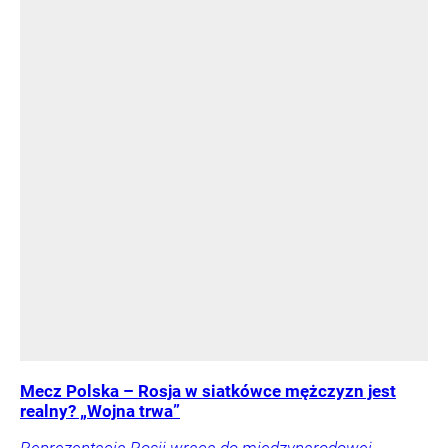
Mecz Polska – Rosja w siatkówce mężczyzn jest
realny? „Wojna trwa”
Reprezentacja Rosji wraca do międzynarodowej