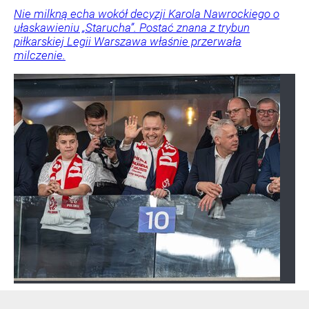
Nie milkną echa wokół decyzji Karola Nawrockiego o
ułaskawieniu „Starucha”. Postać znana z trybun
piłkarskiej Legii Warszawa właśnie przerwała
milczenie.