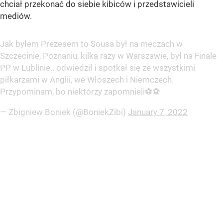
chciał przekonać do siebie kibiców i przedstawicieli
mediów.
Jak byłem Prezesem to Sousa był na meczach w
Szczecinie, Poznaniu, kilka razy w Warszawie, był na Finale
PP w Lublinie.. odwiedził i spotkał się ze wszystkimi
piłkarzami w Anglii, we Włoszech i Niemczech.
Przypominam, bo niektórzy zapomnieli⚽️⚽️
— Zbigniew Boniek (@BoniekZibi)
January 7, 2022