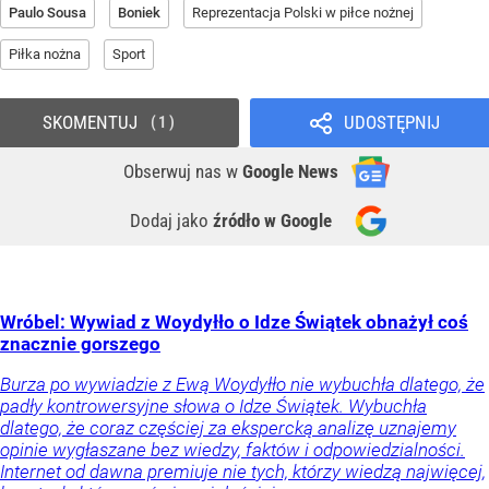
Paulo Sousa
Boniek
Reprezentacja Polski w piłce nożnej
Piłka nożna
Sport
SKOMENTUJ
UDOSTĘPNIJ
1
Obserwuj nas
w
Google News
Dodaj jako
źródło w Google
Wróbel: Wywiad z Woydyłło o Idze Świątek obnażył coś
znacznie gorszego
Burza po wywiadzie z Ewą Woydyłło nie wybuchła dlatego, że
padły kontrowersyjne słowa o Idze Świątek. Wybuchła
dlatego, że coraz częściej za ekspercką analizę uznajemy
opinie wygłaszane bez wiedzy, faktów i odpowiedzialności.
Internet od dawna premiuje nie tych, którzy wiedzą najwięcej,