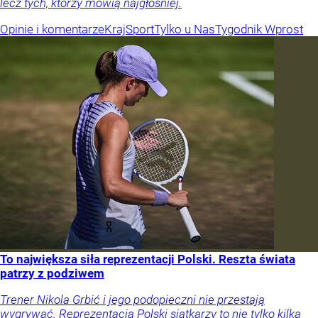
lecz tych, którzy mówią najgłośniej.
Opinie i komentarze
Kraj
Sport
Tylko u Nas
Tygodnik Wprost
To największa siła reprezentacji Polski. Reszta świata
patrzy z podziwem
Trener Nikola Grbić i jego podopieczni nie przestają
wygrywać. Reprezentacja Polski siatkarzy to nie tylko kilka