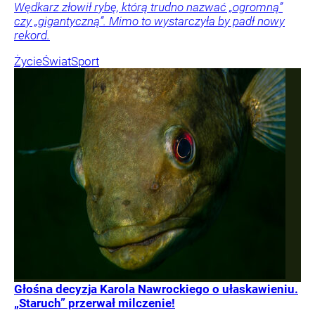
Wędkarz złowił rybę, którą trudno nazwać „ogromną”
czy „gigantyczną”. Mimo to wystarczyła by padł nowy
rekord.
Życie
Świat
Sport
Głośna decyzja Karola Nawrockiego o ułaskawieniu.
„Staruch” przerwał milczenie!