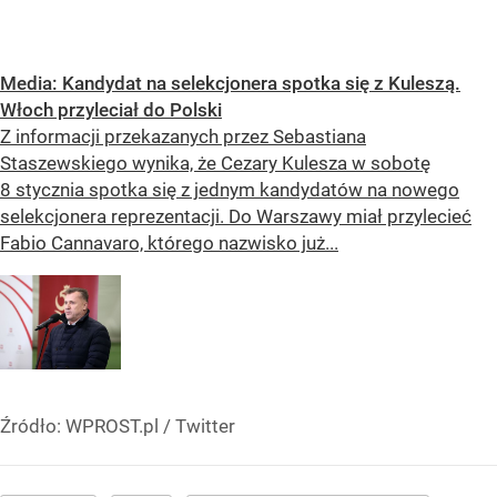
Media: Kandydat na selekcjonera spotka się z Kuleszą.
Włoch przyleciał do Polski
Z informacji przekazanych przez Sebastiana
Staszewskiego wynika, że Cezary Kulesza w sobotę
8 stycznia spotka się z jednym kandydatów na nowego
selekcjonera reprezentacji. Do Warszawy miał przylecieć
Fabio Cannavaro, którego nazwisko już...
Źródło:
WPROST.pl
/
Twitter