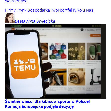
platformach.
Firmy i rynki
Gospodarka
Twój portfel
Tylko u Nas
Beata Anna
Święcicka
Świetne wieści dla kibiców sportu w Polsce!
Komisja Europejska podjęła decyzję