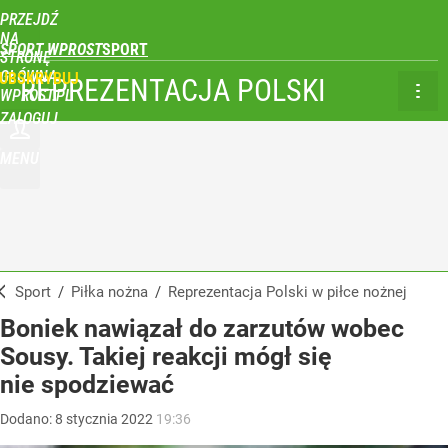
PRZEJDŹ
NA
SPORT WPROST
STRONĘ
GŁÓWNĄ
UBSKRYBUJ
REPREZENTACJA POLSKI
WPROST.PL
ZALOGUJ
MENU
Sport
/
Piłka nożna
/
Reprezentacja Polski w piłce nożnej
Boniek nawiązał do zarzutów wobec
Sousy. Takiej reakcji mógł się
nie spodziewać
Dodano:
8
stycznia
2022
19:36