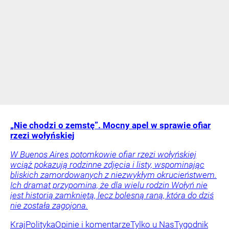
„Nie chodzi o zemstę”. Mocny apel w sprawie ofiar
rzezi wołyńskiej
W Buenos Aires potomkowie ofiar rzezi wołyńskiej
wciąż pokazują rodzinne zdjęcia i listy, wspominając
bliskich zamordowanych z niezwykłym okrucieństwem.
Ich dramat przypomina, że dla wielu rodzin Wołyń nie
jest historią zamkniętą, lecz bolesną raną, która do dziś
nie została zagojona.
Kraj
Polityka
Opinie i komentarze
Tylko u Nas
Tygodnik