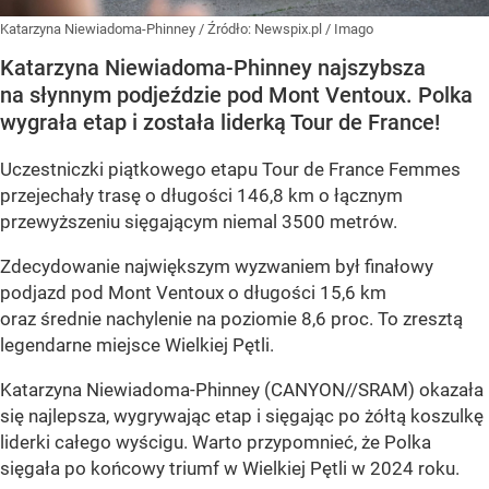
Katarzyna Niewiadoma-Phinney
/ Źródło:
Newspix.pl
/
Imago
Katarzyna Niewiadoma-Phinney najszybsza
na słynnym podjeździe pod Mont Ventoux. Polka
wygrała etap i została liderką Tour de France!
Uczestniczki piątkowego etapu Tour de France Femmes
przejechały trasę o długości 146,8 km o łącznym
przewyższeniu sięgającym niemal 3500 metrów.
Zdecydowanie największym wyzwaniem był finałowy
podjazd pod Mont Ventoux o długości 15,6 km
oraz średnie nachylenie na poziomie 8,6 proc. To zresztą
legendarne miejsce Wielkiej Pętli.
Katarzyna Niewiadoma-Phinney (CANYON//SRAM) okazała
się najlepsza, wygrywając etap i sięgając po żółtą koszulkę
liderki całego wyścigu. Warto przypomnieć, że Polka
sięgała po końcowy triumf w Wielkiej Pętli w 2024 roku.