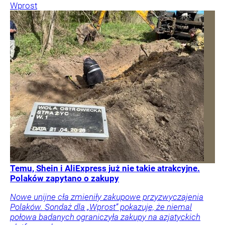
Wprost
Temu, Shein i AliExpress już nie takie atrakcyjne.
Polaków zapytano o zakupy
Nowe unijne cła zmieniły zakupowe przyzwyczajenia
Polaków. Sondaż dla „Wprost” pokazuje, że niemal
połowa badanych ograniczyła zakupy na azjatyckich