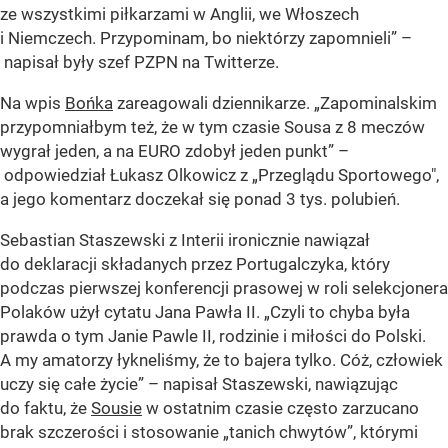
ze wszystkimi piłkarzami w Anglii, we Włoszech
i Niemczech. Przypominam, bo niektórzy zapomnieli”
–
napisał były szef PZPN na Twitterze.
Na wpis
Bońka
zareagowali dziennikarze.
„Zapominalskim
przypomniałbym też, że w tym czasie Sousa z 8 meczów
wygrał jeden, a na EURO zdobył jeden punkt”
–
odpowiedział Łukasz Olkowicz z „Przeglądu Sportowego",
a jego komentarz doczekał się ponad 3 tys. polubień.
Sebastian Staszewski z Interii ironicznie nawiązał
do deklaracji składanych przez Portugalczyka, który
podczas pierwszej konferencji prasowej w roli selekcjonera
Polaków użył cytatu Jana Pawła II.
„Czyli to chyba była
prawda o tym Janie Pawle II, rodzinie i miłości do Polski.
A my amatorzy łykneliśmy, że to bajera tylko. Cóż, człowiek
uczy się całe życie”
– napisał Staszewski, nawiązując
do faktu, że
Sousie
w ostatnim czasie często zarzucano
brak szczerości i stosowanie „tanich chwytów”, którymi