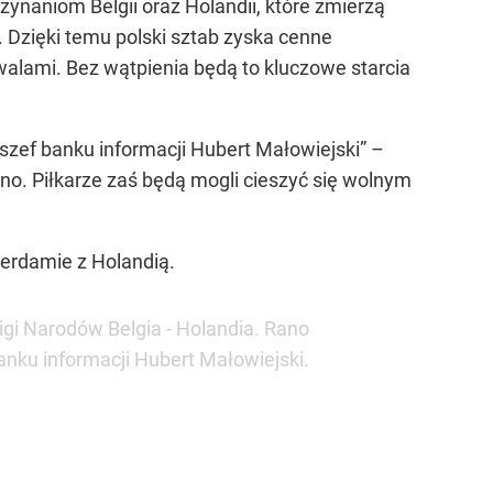
zynaniom Belgii oraz Holandii, które zmierzą
 Dzięki temu polski sztab zyska cenne
walami. Bez wątpienia będą to kluczowe starcia
szef banku informacji Hubert Małowiejski” –
no. Piłkarze zaś będą mogli cieszyć się wolnym
terdamie z Holandią.
igi Narodów Belgia - Holandia. Rano
anku informacji Hubert Małowiejski.