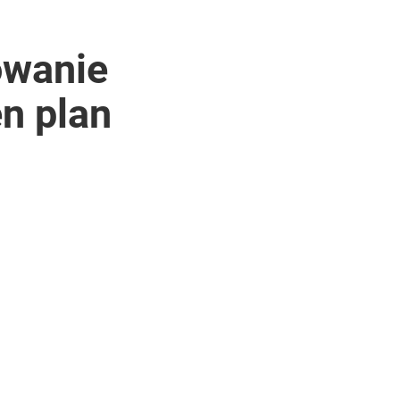
owanie
en plan