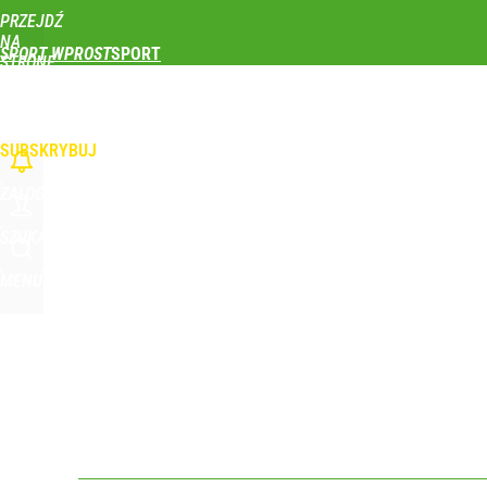
PRZEJDŹ
Udostępnij
0
Skomentuj
NA
SPORT WPROST
STRONĘ
GŁÓWNĄ
PIŁKA NOŻNA
SIATKÓWKA
TENIS
LEKKOATLETYKA
SKOKI NARCIAR
WPROST.PL
SUBSKRYBUJ
ZALOGUJ
SZUKAJ
MENU