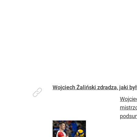
Wojciech Żaliński zdradza, jaki by
Wojcie
mistrz
podsum