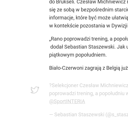
do Brukseli. Czesław Michniewicz m
się ze sobą w bezpośrednim starci
informacje, które być może ułatwi
w kontekście pozostania w Dywizji
„Rano poprowadzi trening, a popoł
dodał Sebastian Staszewski. Jak u
piątkowym popołudniem.
Biało-Czerwoni zagrają z Belgią ju
?Selekcjoner Czesław Michniewicz 
poprowadzi trening, a popołudniu 
@SportINTERIA
— Sebastian Staszewski (@s_stas