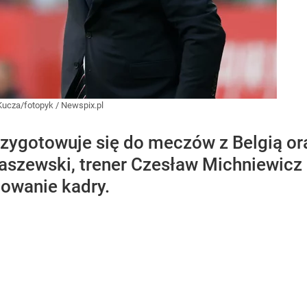
 Kucza/fotopyk / Newspix.pl
rzygotowuje się do meczów z Belgią or
taszewski, trener Czesław Michniewicz
owanie kadry.