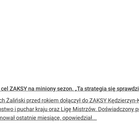
ł cel ZAKSY na miniony sezon. „Ta strategia się sprawdzi
ch Żaliński przed rokiem dołączył do ZAKSY Kędzierzyn-
ostwo i puchar kraju oraz Ligę Mistrzów. Doświadczony 
ował ostatnie miesiące, opowiedział...