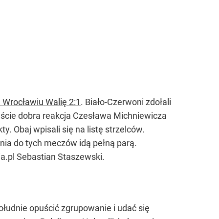
 Wrocławiu Walię 2:1
. Biało-Czerwoni zdołali
zęście dobra reakcja Czesława Michniewicza
. Obaj wpisali się na listę strzelców.
ia do tych meczów idą pełną parą.
ia.pl Sebastian Staszewski.
łudnie opuścić zgrupowanie i udać się