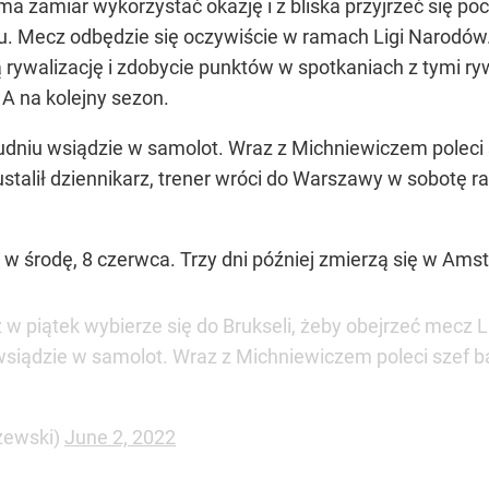
a zamiar wykorzystać okazję i z bliska przyjrzeć się poc
u. Mecz odbędzie się oczywiście w ramach Ligi Narodów.
ą rywalizację i zdobycie punktów w spotkaniach z tymi ry
 A na kolejny sezon.
udniu wsiądzie w samolot. Wraz z Michniewiczem poleci 
stalił dziennikarz, trener wróci do Warszawy w sobotę ra
ż w środę, 8 czerwca. Trzy dni później zmierzą się w Ams
w piątek wybierze się do Brukseli, żeby obejrzeć mecz L
wsiądzie w samolot. Wraz z Michniewiczem poleci szef b
zewski)
June 2, 2022