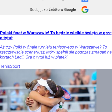
Dodaj jako
źródło w Google
Polski finał w Warszawie! To będzie wielkie święto w grze
o tytuł
Aż trzy Polki w finale turnieju tenisowego w Warszawie? To
rzeczywiście scenariusz, który spełnił się podczas zmagań na
kortach Legii. Gra o tytuł już w piątek!
Tenis
Sport