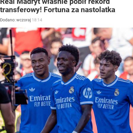
Real Madryt właśnie pobił rekord
transferowy! Fortuna za nastolatka
Dodano:
wczoraj
18:14