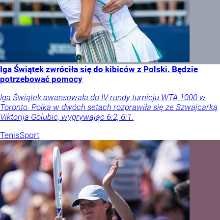
Iga Świątek zwróciła się do kibiców z Polski. Będzie
potrzebować pomocy
Iga Świątek awansowała do IV rundy turnieju WTA 1000 w
Toronto. Polka w dwóch setach rozprawiła się ze Szwajcarką
Viktorija Golubic, wygrywając 6:2, 6:1.
Tenis
Sport