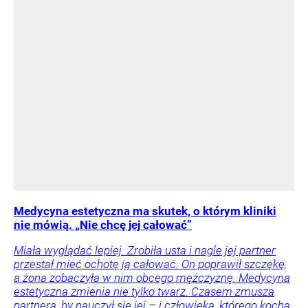
Medycyna estetyczna ma skutek, o którym kliniki
nie mówią. „Nie chcę jej całować”
Miała wyglądać lepiej. Zrobiła usta i nagle jej partner
przestał mieć ochotę ją całować. On poprawił szczękę,
a żona zobaczyła w nim obcego mężczyznę. Medycyna
estetyczna zmienia nie tylko twarz. Czasem zmusza
partnera, by nauczył się jej – i człowieka, którego kocha