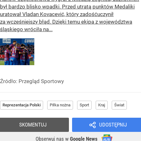
był bardzo blisko wpadki. Przed utratą punktów Medaliki
uratował Vladan Kovacević, który zadośćuczynił
za wcześniejszy błąd. Dzięki temu ekipa z województwa
śląskiego wróciła na...
Źródło:
Przegląd Sportowy
Reprezentacja Polski
Piłka nożna
Sport
Kraj
Świat
SKOMENTUJ
UDOSTĘPNIJ
Obserwuj nas
w
Google News