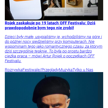
Rojek zaskakuje po 19 latach OFF Festivalu: Dziś
prawdopodobnie bym tego nie zrobił
Dzieci były małe, usypialiśmy je, wchodziliśmy na górę i
do późnej nocy siedzieliśmy przy komputerach. Nie
wspominam tego jako romantycznego czasu, za którym
dziś szczególnie tęsknię. To była po prostu bardzo
ciężka praca – mówi Artur Rojek o początkach OFF
Festivalu.
Rozrywka
Festiwale/Przeglądy
Muzyka
Tylko u Nas