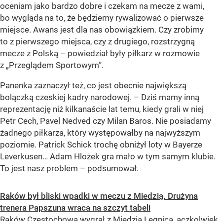
oceniam jako bardzo dobre i czekam na mecze z wami,
bo wygląda na to, że będziemy rywalizować o pierwsze
miejsce. Awans jest dla nas obowiązkiem. Czy zrobimy
to z pierwszego miejsca, czy z drugiego, rozstrzygną
mecze z Polską – powiedział były piłkarz w rozmowie
z „Przeglądem Sportowym”.
Panenka zaznaczył też, co jest obecnie największą
bolączką czeskiej kadry narodowej. – Dziś mamy inną
reprezentację niż kilkanaście lat temu, kiedy grali w niej
Petr Cech, Pavel Nedved czy Milan Baros. Nie posiadamy
żadnego piłkarza, który występowałby na najwyższym
poziomie. Patrick Schick trochę obniżył loty w Bayerze
Leverkusen… Adam Hlożek gra mało w tym samym klubie.
To jest nasz problem – podsumował.
Raków był bliski wpadki w meczu z Miedzią. Drużyna
trenera Papszuna wraca na szczyt tabeli
Raków Częstochowa wygrał z Miedzią Legnica, aczkolwiek