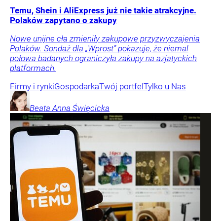
Temu, Shein i AliExpress już nie takie atrakcyjne.
Polaków zapytano o zakupy
Nowe unijne cła zmieniły zakupowe przyzwyczajenia
Polaków. Sondaż dla „Wprost” pokazuje, że niemal
połowa badanych ograniczyła zakupy na azjatyckich
platformach.
Firmy i rynki
Gospodarka
Twój portfel
Tylko u Nas
Beata Anna
Święcicka