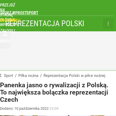
PRZEJDŹ
NA
SPORT WPROST
STRONĘ
GŁÓWNĄ
UBSKRYBUJ
REPREZENTACJA POLSKI
WPROST.PL
ZALOGUJ
MENU
Sport
/
Piłka nożna
/
Reprezentacja Polski w piłce nożnej
Panenka jasno o rywalizacji z Polską.
To największa bolączka reprezentacji
Czech
Dodano:
10
października
2022
22:09