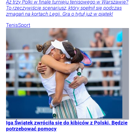
Aż trzy Polki w finale turnieju tenisowego w Warszawie?
To rzeczywiście scenariusz, który spełnił się podczas
zmagań na kortach Legii. Gra o tytuł już w piątek!
Tenis
Sport
Iga Świątek zwróciła się do kibiców z Polski. Będzie
potrzebować pomocy