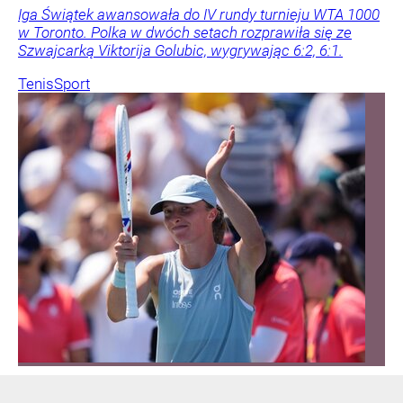
Iga Świątek awansowała do IV rundy turnieju WTA 1000
w Toronto. Polka w dwóch setach rozprawiła się ze
Szwajcarką Viktorija Golubic, wygrywając 6:2, 6:1.
Tenis
Sport