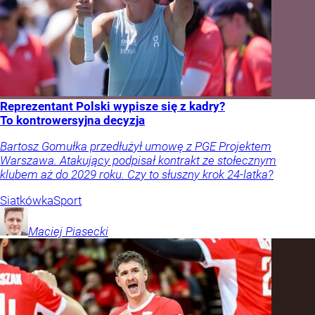
Reprezentant Polski wypisze się z kadry?
To kontrowersyjna decyzja
Bartosz Gomułka przedłużył umowę z PGE Projektem
Warszawa. Atakujący podpisał kontrakt ze stołecznym
klubem aż do 2029 roku. Czy to słuszny krok 24-latka?
Siatkówka
Sport
Maciej
Piasecki