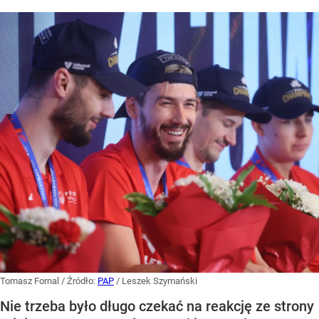
Tomasz Fornal
/ Źródło:
PAP
/
Leszek Szymański
Nie trzeba było długo czekać na reakcję ze strony