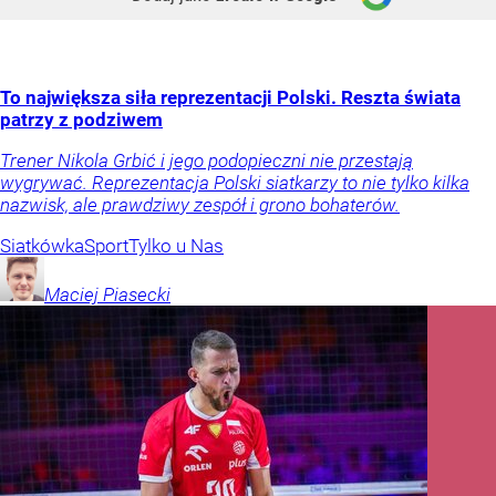
To największa siła reprezentacji Polski. Reszta świata
patrzy z podziwem
Trener Nikola Grbić i jego podopieczni nie przestają
wygrywać. Reprezentacja Polski siatkarzy to nie tylko kilka
nazwisk, ale prawdziwy zespół i grono bohaterów.
Siatkówka
Sport
Tylko u Nas
Maciej
Piasecki