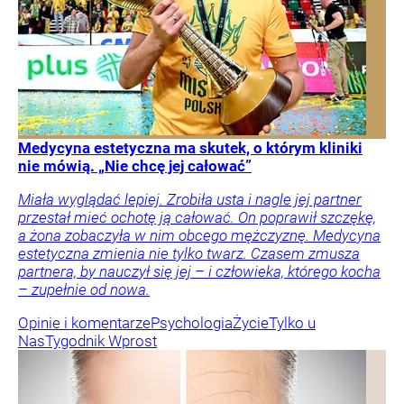
Medycyna estetyczna ma skutek, o którym kliniki
nie mówią. „Nie chcę jej całować”
Miała wyglądać lepiej. Zrobiła usta i nagle jej partner
przestał mieć ochotę ją całować. On poprawił szczękę,
a żona zobaczyła w nim obcego mężczyznę. Medycyna
estetyczna zmienia nie tylko twarz. Czasem zmusza
partnera, by nauczył się jej – i człowieka, którego kocha
– zupełnie od nowa.
Opinie i komentarze
Psychologia
Życie
Tylko u
Nas
Tygodnik Wprost