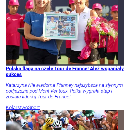
Polska flaga na czele Tour de France! Ależ wspaniały
sukces
Katarzyna Niewiadoma-Phinney najszybsza na słynnym
podjeździe pod Mont Ventoux. Polka wygrała etap i
została liderką Tour de France!
Kolarstwo
Sport