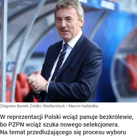
Zbigniew Boniek
Źródło:
Shutterstock
/
Marcin Kadziolka
W reprezentacji Polski wciąż panuje bezkrólewie,
bo PZPN wciąż szuka nowego selekcjonera.
Na temat przedłużającego się procesu wyboru