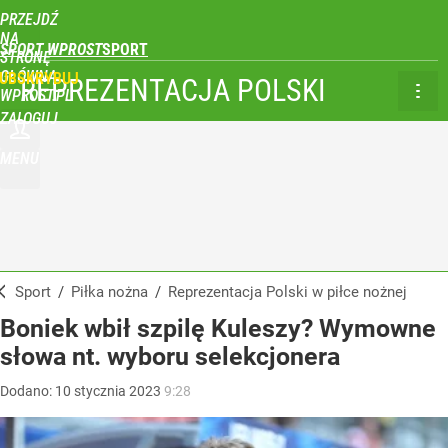
PRZEJDŹ
NA
SPORT WPROST
STRONĘ
GŁÓWNĄ
UBSKRYBUJ
REPREZENTACJA POLSKI
WPROST.PL
ZALOGUJ
MENU
Sport
/
Piłka nożna
/
Reprezentacja Polski w piłce nożnej
Boniek wbił szpilę Kuleszy? Wymowne
słowa nt. wyboru selekcjonera
Dodano:
10
stycznia
2023
9:28