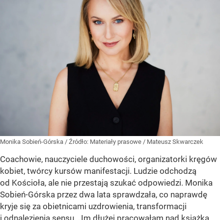
Monika Sobień-Górska
/ Źródło:
Materiały prasowe
/
Mateusz Skwarczek
Coachowie, nauczyciele duchowości, organizatorki kręgów
kobiet, twórcy kursów manifestacji. Ludzie odchodzą
od Kościoła, ale nie przestają szukać odpowiedzi. Monika
Sobień-Górska przez dwa lata sprawdzała, co naprawdę
kryje się za obietnicami uzdrowienia, transformacji
i odnalezienia sensu. „Im dłużej pracowałam nad książką,