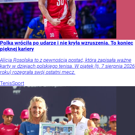
Polka wróciła po udarze i nie kryła wzruszenia. To koniec
pięknej kariery
Alicja Rosolska to z pewnością postać, która zapisała ważne
karty w dziejach polskiego tenisa. W piątek (tj. 7 sierpnia 2026
roku) rozegrała swój ostatni mecz.
Tenis
Sport