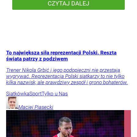
CZYTAJ DALEJ
To największa siła reprezentacji Polski. Reszta
świata patrzy z podziwem
Trener Nikola Grbić i jego podopieczni nie przestają
wygrywać. Reprezentacja Polski siatkarzy to nie tylko
kilka nazwisk, ale prawdziwy zespół i grono bohaterów.
Siatkówka
Sport
Tylko u Nas
Maciej
Piasecki