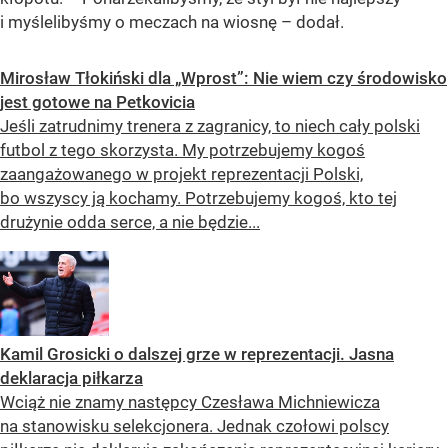
i myślelibyśmy o meczach na wiosnę – dodał.
Mirosław Tłokiński dla „Wprost”: Nie wiem czy środowisko
jest gotowe na Petkovicia
Jeśli zatrudnimy trenera z zagranicy, to niech cały polski
futbol z tego skorzysta. My potrzebujemy kogoś
zaangażowanego w projekt reprezentacji Polski,
bo wszyscy ją kochamy. Potrzebujemy kogoś, kto tej
drużynie odda serce, a nie będzie...
Kamil Grosicki o dalszej grze w reprezentacji. Jasna
deklaracja piłkarza
Wciąż nie znamy następcy Czesława Michniewicza
na stanowisku selekcjonera. Jednak czołowi polscy