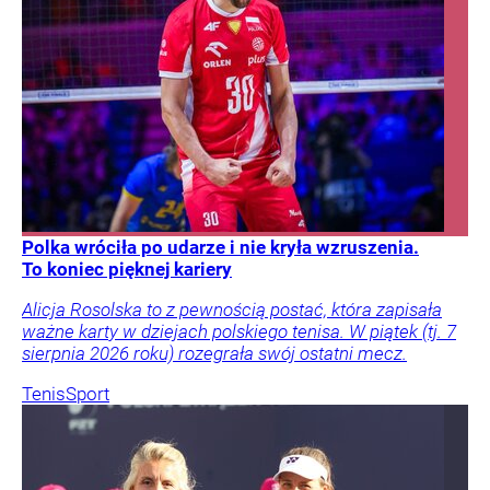
Polka wróciła po udarze i nie kryła wzruszenia.
To koniec pięknej kariery
Alicja Rosolska to z pewnością postać, która zapisała
ważne karty w dziejach polskiego tenisa. W piątek (tj. 7
sierpnia 2026 roku) rozegrała swój ostatni mecz.
Tenis
Sport