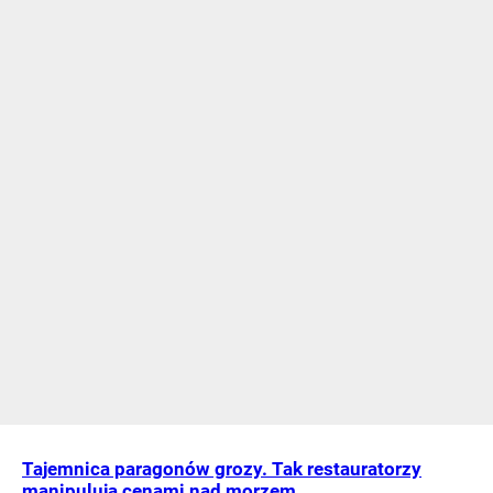
Tajemnica paragonów grozy. Tak restauratorzy
manipulują cenami nad morzem