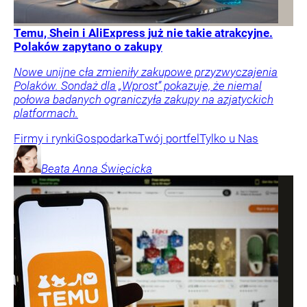
Temu, Shein i AliExpress już nie takie atrakcyjne.
Polaków zapytano o zakupy
Nowe unijne cła zmieniły zakupowe przyzwyczajenia
Polaków. Sondaż dla „Wprost” pokazuje, że niemal
połowa badanych ograniczyła zakupy na azjatyckich
platformach.
Firmy i rynki
Gospodarka
Twój portfel
Tylko u Nas
Beata Anna
Święcicka