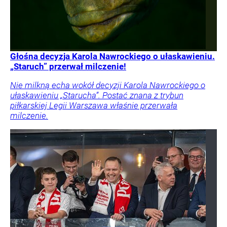
Głośna decyzja Karola Nawrockiego o ułaskawieniu.
„Staruch” przerwał milczenie!
Nie milkną echa wokół decyzji Karola Nawrockiego o
ułaskawieniu „Starucha”. Postać znana z trybun
piłkarskiej Legii Warszawa właśnie przerwała
milczenie.