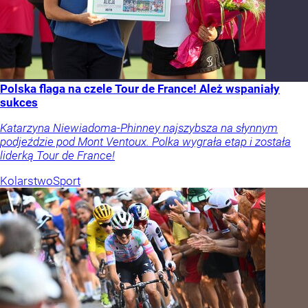
Polska flaga na czele Tour de France! Ależ wspaniały
sukces
Katarzyna Niewiadoma-Phinney najszybsza na słynnym
podjeździe pod Mont Ventoux. Polka wygrała etap i została
liderką Tour de France!
Kolarstwo
Sport