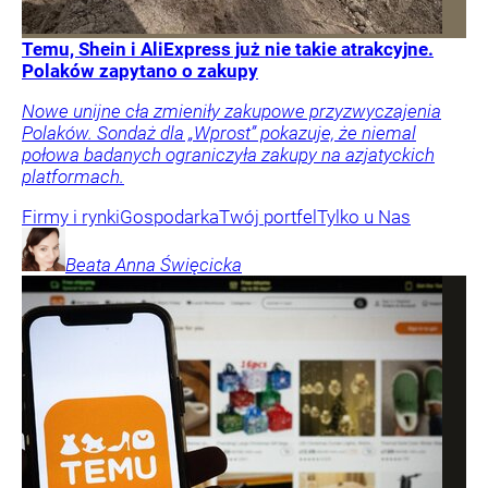
Temu, Shein i AliExpress już nie takie atrakcyjne.
Polaków zapytano o zakupy
Nowe unijne cła zmieniły zakupowe przyzwyczajenia
Polaków. Sondaż dla „Wprost” pokazuje, że niemal
połowa badanych ograniczyła zakupy na azjatyckich
platformach.
Firmy i rynki
Gospodarka
Twój portfel
Tylko u Nas
Beata Anna
Święcicka