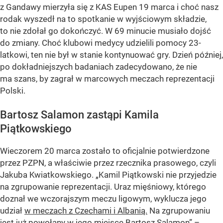
z Gandawy mierzyła się z KAS Eupen 19 marca i choć nasz
rodak wyszedł na to spotkanie w wyjściowym składzie,
to nie zdołał go dokończyć. W 69 minucie musiało dojść
do zmiany. Choć klubowi medycy udzielili pomocy 23-
latkowi, ten nie był w stanie kontynuować gry. Dzień później,
po dokładniejszych badaniach zadecydowano, że nie
ma szans, by zagrał w marcowych meczach reprezentacji
Polski.
Bartosz Salamon zastąpi Kamila
Piątkowskiego
Wieczorem 20 marca zostało to oficjalnie potwierdzone
przez PZPN, a właściwie przez rzecznika prasowego, czyli
Jakuba Kwiatkowskiego. „Kamil Piątkowski nie przyjedzie
na zgrupowanie reprezentacji. Uraz mięśniowy, którego
doznał we wczorajszym meczu ligowym, wyklucza jego
udział
w meczach z Czechami i Albanią.
Na zgrupowaniu
jest już powołany w jego miejsce Bartosz Salamon” –