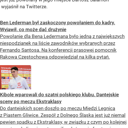
wyjaśnił na Twitterze.
Ben Lederman był zaskoczony powołaniem do kadry.
Wyjawił, co może dać drużynie
Powołanie dla Bena Ledermana było jedną z największych
niespodzianek na liście zawodników wybranych przez
Fernando Santosa. Na konferencji prasowej pomocnik
Rakowa Częstochowa odpowiedział na kilka pytań.
Kibole wparowali do szatni polskiego klubu. Dantejskie
sceny po meczu Ekstraklasy
Do dantejskich scen doszło po meczu Miedzi Legnica
z Piastem Gliwice. Zespół z Dolnego Śląska jest już niemal
pewien spadku z Ekstraklasy, w związku z czym po kolejnej