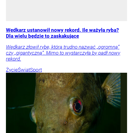
Wędkarz ustanowił nowy rekord. Ile ważyła ryba?
Dla wielu będzie to zaskakujące
Wędkarz złowił rybę, którą trudno nazwać „ogromną”
czy „gigantyczną”. Mimo to wystarczyła by padł nowy
rekord.
Życie
Świat
Sport