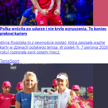
Polka wróciła po udarze i nie kryła wzruszenia. To koniec
pięknej kariery
Alicja Rosolska to z pewnością postać, która zapisała ważne
karty w dziejach polskiego tenisa. W piątek (tj. 7 sierpnia 2026
roku) rozegrała swój ostatni mecz.
Tenis
Sport