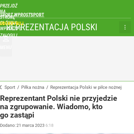
PRZEJDŹ
NA
SPORT WPROST
STRONĘ
GŁÓWNĄ
UBSKRYBUJ
REPREZENTACJA POLSKI
WPROST.PL
ZALOGUJ
MENU
Sport
/
Piłka nożna
/
Reprezentacja Polski w piłce nożnej
Reprezentant Polski nie przyjedzie
na zgrupowanie. Wiadomo, kto
go zastąpi
Dodano:
21
marca
2023
6:18