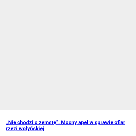
„Nie chodzi o zemstę”. Mocny apel w sprawie ofiar
rzezi wołyńskiej