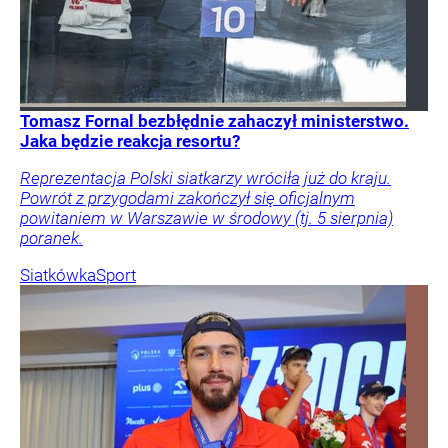
Tomasz Fornal bezbłędnie zahaczył ministerstwo.
Jaka będzie reakcja resortu?
Reprezentacja Polski siatkarzy wróciła już do kraju.
Powrót z przygodami zakończył się oficjalnym
powitaniem w Warszawie w środowy (tj. 5 sierpnia)
poranek.
Siatkówka
Sport