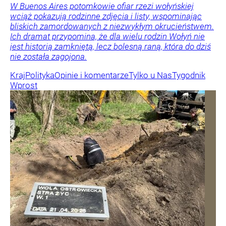
W Buenos Aires potomkowie ofiar rzezi wołyńskiej
wciąż pokazują rodzinne zdjęcia i listy, wspominając
bliskich zamordowanych z niezwykłym okrucieństwem.
Ich dramat przypomina, że dla wielu rodzin Wołyń nie
jest historią zamkniętą, lecz bolesną raną, która do dziś
nie została zagojona.
Kraj
Polityka
Opinie i komentarze
Tylko u Nas
Tygodnik
Wprost