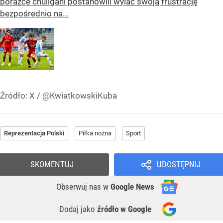
porażce chuligani postanowili wylać swoją frustrację
bezpośrednio na...
Źródło:
X
/
@KwiatkowskiKuba
Reprezentacja Polski
Piłka nożna
Sport
SKOMENTUJ
UDOSTĘPNIJ
Obserwuj nas
w
Google News
Dodaj jako
źródło w Google