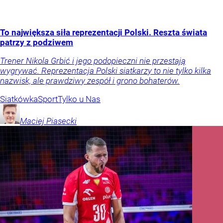
To największa siła reprezentacji Polski. Reszta świata
patrzy z podziwem
Trener Nikola Grbić i jego podopieczni nie przestają
wygrywać. Reprezentacja Polski siatkarzy to nie tylko kilka
nazwisk, ale prawdziwy zespół i grono bohaterów.
Siatkówka
Sport
Tylko u Nas
Maciej
Piasecki