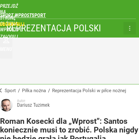
PRZEJDŹ
NA
SPORT WPROST
STRONĘ
GŁÓWNĄ
UBSKRYBUJ
REPREZENTACJA POLSKI
WPROST.PL
ZALOGUJ
MENU
Sport
/
Piłka nożna
/
Reprezentacja Polski w piłce nożnej
Autor:
Dariusz Tuzimek
Roman Kosecki dla „Wprost”: Santos
koniecznie musi to zrobić. Polska nigdy
nie będzie grała jak Portugalia