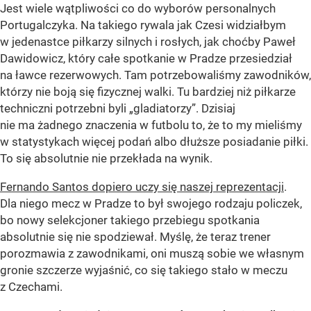
Jest wiele wątpliwości co do wyborów personalnych
Portugalczyka. Na takiego rywala jak Czesi widziałbym
w jedenastce piłkarzy silnych i rosłych, jak choćby Paweł
Dawidowicz, który całe spotkanie w Pradze przesiedział
na ławce rezerwowych. Tam potrzebowaliśmy zawodników,
którzy nie boją się fizycznej walki. Tu bardziej niż piłkarze
techniczni potrzebni byli „gladiatorzy”. Dzisiaj
nie ma żadnego znaczenia w futbolu to, że to my mieliśmy
w statystykach więcej podań albo dłuższe posiadanie piłki.
To się absolutnie nie przekłada na wynik.
Fernando Santos dopiero uczy się naszej reprezentacji
.
Dla niego mecz w Pradze to był swojego rodzaju policzek,
bo nowy selekcjoner takiego przebiegu spotkania
absolutnie się nie spodziewał. Myślę, że teraz trener
porozmawia z zawodnikami, oni muszą sobie we własnym
gronie szczerze wyjaśnić, co się takiego stało w meczu
z Czechami.