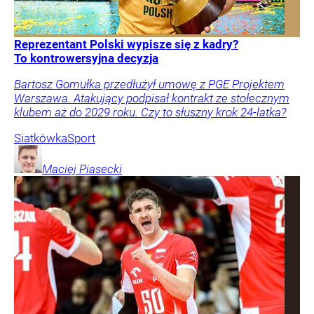
Reprezentant Polski wypisze się z kadry?
To kontrowersyjna decyzja
Bartosz Gomułka przedłużył umowę z PGE Projektem
Warszawa. Atakujący podpisał kontrakt ze stołecznym
klubem aż do 2029 roku. Czy to słuszny krok 24-latka?
Siatkówka
Sport
Maciej
Piasecki