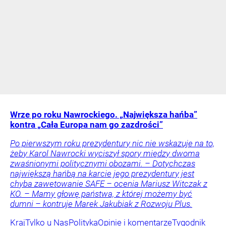
Wrze po roku Nawrockiego. „Największa hańba”
kontra „Cała Europa nam go zazdrości”
Po pierwszym roku prezydentury nic nie wskazuje na to,
żeby Karol Nawrocki wyciszył spory między dwoma
zwaśnionymi politycznymi obozami. – Dotychczas
największą hańbą na karcie jego prezydentury jest
chyba zawetowanie SAFE – ocenia Mariusz Witczak z
KO. – Mamy głowę państwa, z której możemy być
dumni – kontruje Marek Jakubiak z Rozwoju Plus.
Kraj
Tylko u Nas
Polityka
Opinie i komentarze
Tygodnik