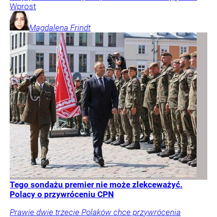
Wprost
Magdalena
Frindt
Tego sondażu premier nie może zlekceważyć.
Polacy o przywróceniu CPN
Prawie dwie trzecie Polaków chce przywrócenia