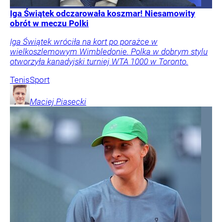
Iga Świątek odczarowała koszmar! Niesamowity
obrót w meczu Polki
Iga Świątek wróciła na kort po porażce w
wielkoszlemowym Wimbledonie. Polka w dobrym stylu
otworzyła kanadyjski turniej WTA 1000 w Toronto.
Tenis
Sport
Maciej
Piasecki