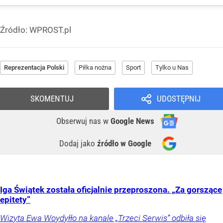
Źródło:
WPROST.pl
Reprezentacja Polski
Piłka nożna
Sport
Tylko u Nas
SKOMENTUJ
UDOSTĘPNIJ
Obserwuj nas
w
Google News
Dodaj jako
źródło w Google
Iga Świątek została oficjalnie przeproszona. „Za gorszące
epitety”
Wizyta Ewa Woydyłło na kanale „Trzeci Serwis” odbiła się