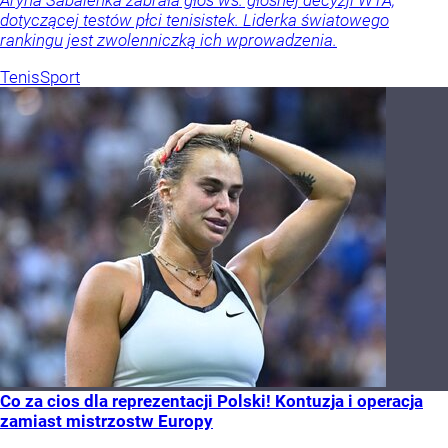
Aryna Sabalenka zabrała głos ws. głośnej decyzji WTA,
dotyczącej testów płci tenisistek. Liderka światowego
rankingu jest zwolenniczką ich wprowadzenia.
Tenis
Sport
Co za cios dla reprezentacji Polski! Kontuzja i operacja
zamiast mistrzostw Europy