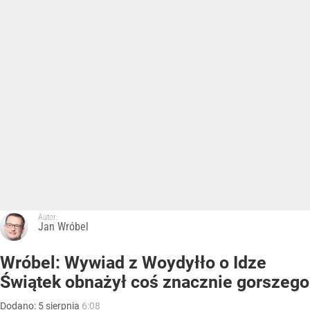
Autor:
Jan Wróbel
Wróbel: Wywiad z Woydyłło o Idze
Świątek obnażył coś znacznie gorszego
Dodano:
5
sierpnia
6:08