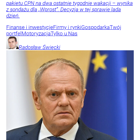
pakietu CPN na dwa ostatnie tygodnie wakacji – wynika
z sondażu dla „Wprost”. Decyzja w tej sprawie lada
dzień.
Finanse i inwestycje
Firmy i rynki
Gospodarka
Twój
portfel
Motoryzacja
Tylko u Nas
Radosław
Święcki