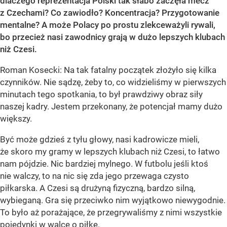
dlaczego reprezentacja Polski tak słabo zaczęła mecz
z Czechami? Co zawiodło? Koncentracja? Przygotowanie
mentalne? A może Polacy po prostu zlekceważyli rywali,
bo przecież nasi zawodnicy grają w dużo lepszych klubach
niż Czesi.
Roman Kosecki: Na tak fatalny początek złożyło się kilka
czynników. Nie sądzę, żeby to, co widzieliśmy w pierwszych
minutach tego spotkania, to był prawdziwy obraz siły
naszej kadry. Jestem przekonany, że potencjał mamy dużo
większy.
Być może gdzieś z tyłu głowy, nasi kadrowicze mieli,
że skoro my gramy w lepszych klubach niż Czesi, to łatwo
nam pójdzie. Nic bardziej mylnego. W futbolu jeśli ktoś
nie walczy, to na nic się zda jego przewaga czysto
piłkarska. A Czesi są drużyną fizyczną, bardzo silną,
wybieganą. Gra się przeciwko nim wyjątkowo niewygodnie.
To było aż porażające, że przegrywaliśmy z nimi wszystkie
pojedynki w walce o piłkę.