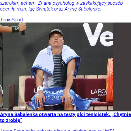
szerokim echem. Znana psycholog w zaskakujący sposób
oceniła m.in. Igę Świątek oraz Arynę Sabalenkę.
Tenis
Sport
Aryna Sabalenka otwarta na testy płci tenisistek. „Chętnie
to zrobię”