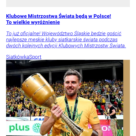
Klubowe Mistrzostwa Świata będą w Polsce!
To wielkie wyróżnienie
To już oficjalne! Województwo Śląskie będzie gościć
najlepsze męskie kluby siatkarskie świata podczas
dwóch kolejnych edycji Klubowych Mistrzostw Świata.
Siatkówka
Sport