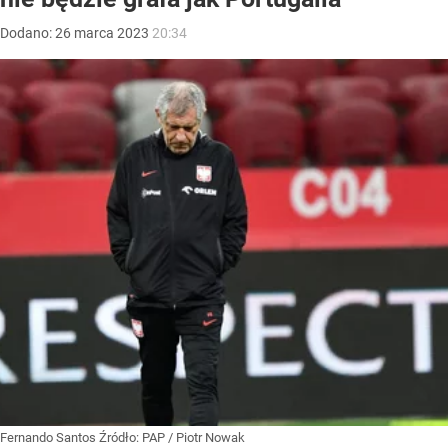
Dodano:
26
marca
2023
20:34
Fernando Santos
Źródło:
PAP
/
Piotr Nowak