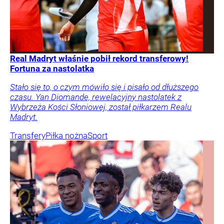
Real Madryt właśnie pobił rekord transferowy!
Fortuna za nastolatka
Stało się to, o czym mówiło się i pisało od dłuższego
czasu. Yan Diomande, rewelacyjny nastolatek z
Wybrzeża Kości Słoniowej, został piłkarzem Realu
Madryt.
Transfery
Piłka nożna
Sport