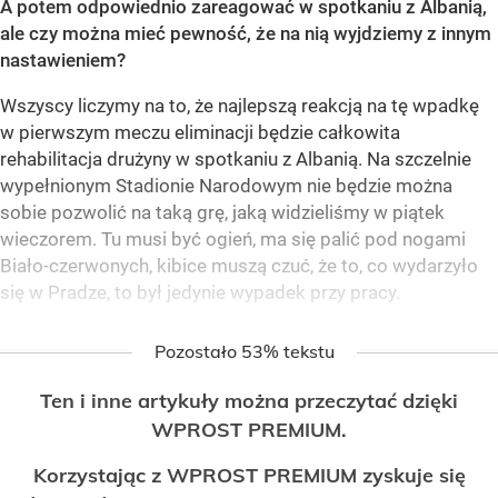
A potem odpowiednio zareagować w spotkaniu z Albanią,
ale czy można mieć pewność, że na nią wyjdziemy z innym
nastawieniem?
Wszyscy liczymy na to, że najlepszą reakcją na tę wpadkę
w pierwszym meczu eliminacji będzie całkowita
rehabilitacja drużyny w spotkaniu z Albanią. Na szczelnie
wypełnionym Stadionie Narodowym nie będzie można
sobie pozwolić na taką grę, jaką widzieliśmy w piątek
wieczorem. Tu musi być ogień, ma się palić pod nogami
Biało-czerwonych, kibice muszą czuć, że to, co wydarzyło
się w Pradze, to był jedynie wypadek przy pracy.
Pozostało 53% tekstu
Ten i inne artykuły można przeczytać dzięki
WPROST PREMIUM.
Korzystając z WPROST PREMIUM zyskuje się