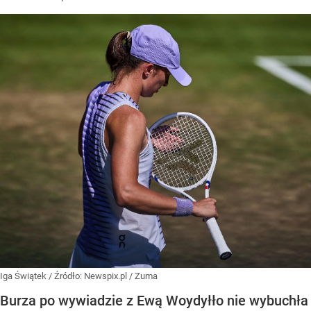
Iga Świątek
/ Źródło:
Newspix.pl
/
Zuma
Burza po wywiadzie z Ewą Woydyłło nie wybuchła