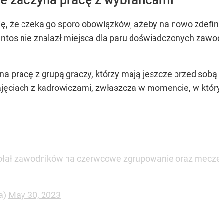
ię, że czeka go sporo obowiązków, ażeby na nowo zdefin
tos nie znalazł miejsca dla paru doświadczonych zawod
a pracę z grupą graczy, którzy mają jeszcze przed sobą 
jęciach z kadrowiczami, zwłaszcza w momencie, w który
ołał zawodników na czerwcowe zgrupowanie oraz mecze
a)
May 30, 2023