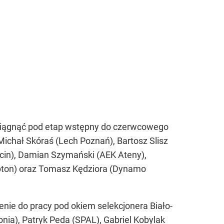
ciągnąć pod etap wstępny do czerwcowego
chał Skóraś (Lech Poznań), Bartosz Slisz
in), Damian Szymański (AEK Ateny),
mpton) oraz Tomasz Kędziora (Dynamo
zenie do pracy pod okiem selekcjonera Biało-
onia), Patryk Peda (SPAL), Gabriel Kobylak