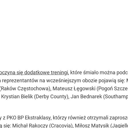
oczyna się dodatkowe treningi
, które śmiało można pod
reprezentantów na wcześniejszym obozie pojawią się: Mi
(Raków Częstochowa), Mateusz Łęgowski (Pogoń Szczec
 Krystian Bielik (Derby County), Jan Bednarek (Southa
zy z PKO BP Ekstraklasy, którzy również otrzymali zapros
się: Michał Rakoczy (Cracovia), Miłosz Matysik (Jagiell