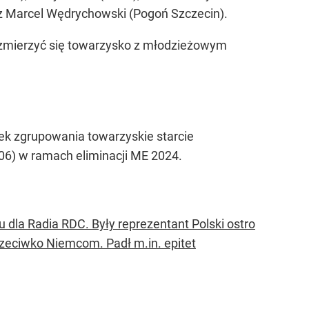
az Marcel Wędrychowski (Pogoń Szczecin).
 zmierzyć się towarzysko z młodzieżowym
ek zgrupowania towarzyskie starcie
6) w ramach eliminacji ME 2024.
 dla Radia RDC. Były reprezentant Polski ostro
zeciwko Niemcom. Padł m.in. epitet