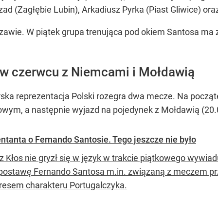
d (Zagłębie Lubin), Arkadiusz Pyrka (Piast Gliwice) or
zawie. W piątek grupa trenująca pod okiem Santosa ma
 w czerwcu z Niemcami i Mołdawią
rska reprezentacja Polski rozegra dwa mecze. Na począt
wym, a następnie wyjazd na pojedynek z Mołdawią (20.0
entanta o Fernando Santosie. Tego jeszcze nie było
 Kłos nie gryzł się w język w trakcie piątkowego wywiadu
 postawę Fernando Santosa m.in. związaną z meczem pr
resem charakteru Portugalczyka.