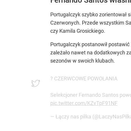
Portugalczyk szybko zorientował s
Czerwonych. Przede wszystkim San
czy Kamila Grosickiego.
Portugalczyk postanowił postawić n
zależało nawet na dodatkowych za
sezonów w swoich klubach.
? CZERWCOWE POWOŁANIA
Selekcjoner Fernando Santos pow
pic.twitter.com/KZvTpF91NF
— Łączy nas piłka (@LaczyNasPilk