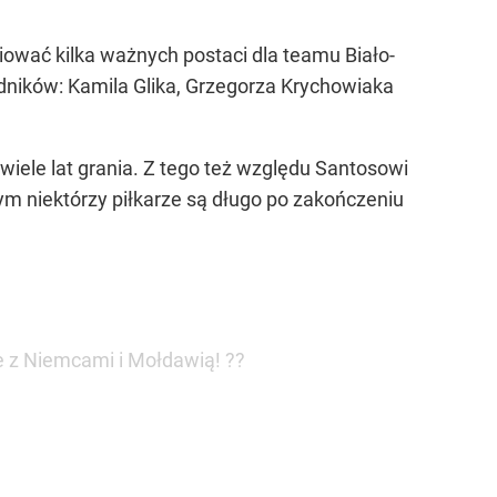
iować kilka ważnych postaci dla teamu Biało-
ników: Kamila Glika, Grzegorza Krychowiaka
wiele lat grania. Z tego też względu Santosowi
m niektórzy piłkarze są długo po zakończeniu
 z Niemcami i Mołdawią! ??