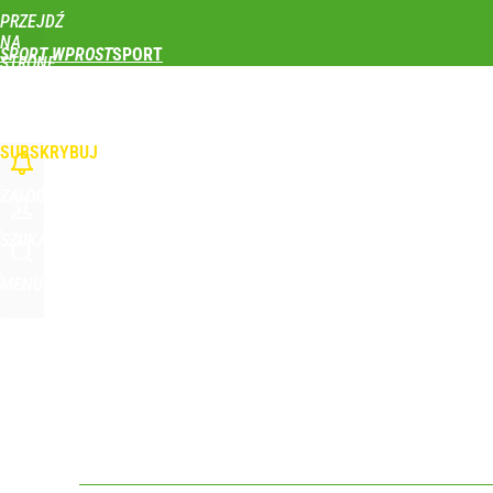
PRZEJDŹ
Udostępnij
0
Skomentuj
NA
SPORT WPROST
STRONĘ
GŁÓWNĄ
PIŁKA NOŻNA
SIATKÓWKA
TENIS
LEKKOATLETYKA
SKOKI NARCIAR
WPROST.PL
SUBSKRYBUJ
ZALOGUJ
SZUKAJ
MENU