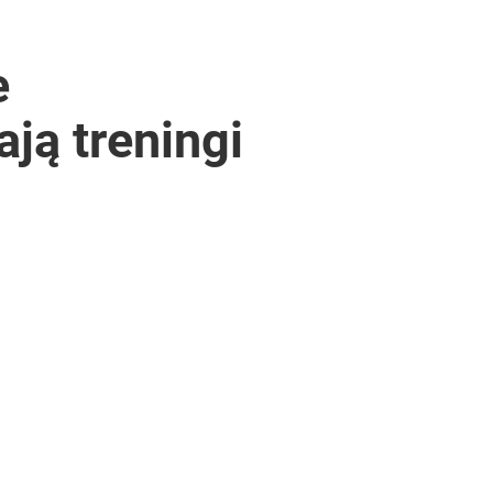
e
ją treningi