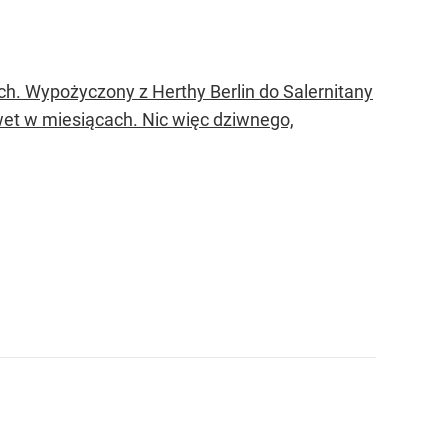
ch. Wypożyczony z Herthy Berlin do Salernitany
et w miesiącach. Nic więc dziwnego,