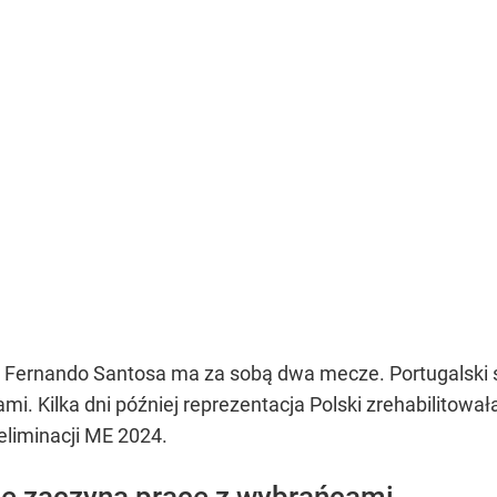
 Fernando Santosa ma za sobą dwa mecze. Portugalski s
mi. Kilka dni później reprezentacja Polski zrehabilitował
eliminacji ME 2024.
ie zaczyna pracę z wybrańcami