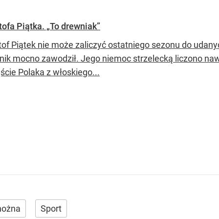
ztofa Piątka. „To drewniak”
tof Piątek nie może zaliczyć ostatniego sezonu do udany
nik mocno zawodził. Jego niemoc strzelecką liczono naw
ście Polaka z włoskiego...
 nożna
Sport