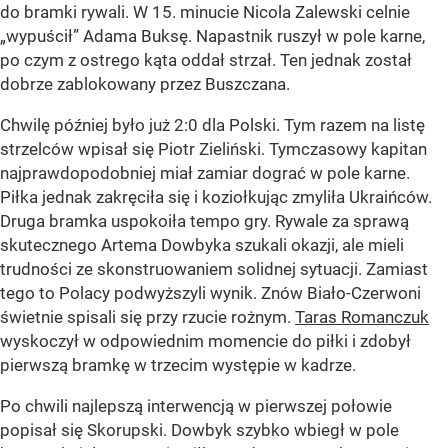
do bramki rywali. W 15. minucie Nicola Zalewski celnie
„wypuścił” Adama Buksę. Napastnik ruszył w pole karne,
po czym z ostrego kąta oddał strzał. Ten jednak został
dobrze zablokowany przez Buszczana.
Chwilę później było już 2:0 dla Polski. Tym razem na listę
strzelców wpisał się Piotr Zieliński. Tymczasowy kapitan
najprawdopodobniej miał zamiar dograć w pole karne.
Piłka jednak zakręciła się i koziołkując zmyliła Ukraińców.
Druga bramka uspokoiła tempo gry. Rywale za sprawą
skutecznego Artema Dowbyka szukali okazji, ale mieli
trudności ze skonstruowaniem solidnej sytuacji. Zamiast
tego to Polacy podwyższyli wynik. Znów Biało-Czerwoni
świetnie spisali się przy rzucie rożnym.
Taras Romanczuk
wyskoczył w odpowiednim momencie do piłki i zdobył
pierwszą bramkę w trzecim występie w kadrze.
Po chwili najlepszą interwencją w pierwszej połowie
popisał się Skorupski. Dowbyk szybko wbiegł w pole