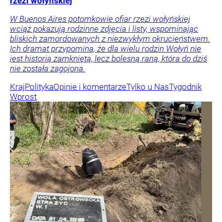
rzezi wołyńskiej
W Buenos Aires potomkowie ofiar rzezi wołyńskiej
wciąż pokazują rodzinne zdjęcia i listy, wspominając
bliskich zamordowanych z niezwykłym okrucieństwem.
Ich dramat przypomina, że dla wielu rodzin Wołyń nie
jest historią zamkniętą, lecz bolesną raną, która do dziś
nie została zagojona.
Kraj
Polityka
Opinie i komentarze
Tylko u Nas
Tygodnik
Wprost