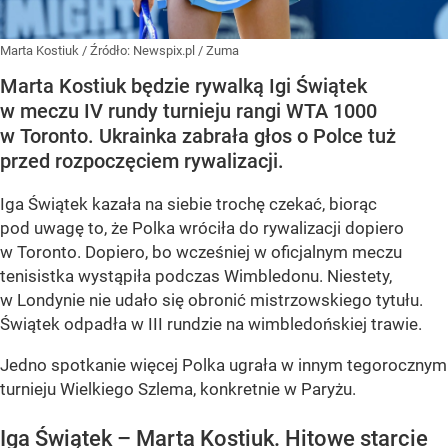
Marta Kostiuk
/ Źródło:
Newspix.pl
/
Zuma
Marta Kostiuk będzie rywalką Igi Świątek
w meczu IV rundy turnieju rangi WTA 1000
w Toronto. Ukrainka zabrała głos o Polce tuż
przed rozpoczęciem rywalizacji.
Iga Świątek kazała na siebie trochę czekać, biorąc
pod uwagę to, że Polka wróciła do rywalizacji dopiero
w Toronto. Dopiero, bo wcześniej w oficjalnym meczu
tenisistka wystąpiła podczas Wimbledonu. Niestety,
w Londynie nie udało się obronić mistrzowskiego tytułu.
Świątek odpadła w III rundzie na wimbledońskiej trawie.
Jedno spotkanie więcej Polka ugrała w innym tegorocznym
turnieju Wielkiego Szlema, konkretnie w Paryżu.
Iga Świątek – Marta Kostiuk. Hitowe starcie