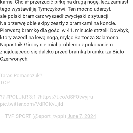
karne. Chciał przerzucić piłkę na drugą nogę, lecz zamiast
tego wystawił ją Tymczykowi. Ten mocno uderzył,
ale polski bramkarz wyszedł zwycięski z sytuacji.
Na przerwę obie ekipy zeszły z bramkami na koncie.
Pierwszą bramkę dla gości w 41. minucie strzelił Dowbyk,
który zszedł na lewą nogą, myląc Bartosza Salamona.
Napastnik Girony nie miał problemu z pokonaniem
znajdującego się daleko przed bramką bramkarza Biało-
Czerwonych.
Taras Romanczuk?
TOP.
??
#POLUKR
3:1 ?
https://t.co/dSFOtwyjru
pic.twitter.com/VdROKvUjId
— TVP SPORT (@sport_tvppl)
June 7, 2024