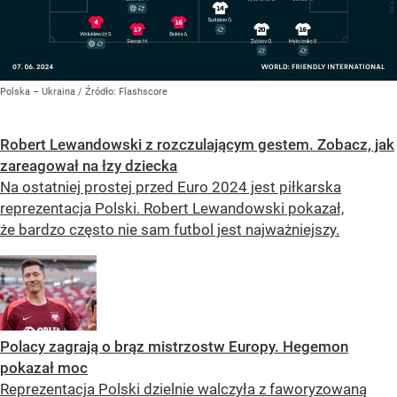
Polska – Ukraina
/ Źródło:
Flashscore
Robert Lewandowski z rozczulającym gestem. Zobacz, jak
zareagował na łzy dziecka
Na ostatniej prostej przed Euro 2024 jest piłkarska
reprezentacja Polski. Robert Lewandowski pokazał,
że bardzo często nie sam futbol jest najważniejszy.
Polacy zagrają o brąz mistrzostw Europy. Hegemon
pokazał moc
Reprezentacja Polski dzielnie walczyła z faworyzowaną