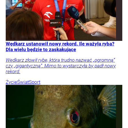
Wędkarz ustanowił nowy rekord. Ile ważyła ryba?
Dla wielu będzie to zaskakujące
Wędkarz złowił rybę, którą trudno nazwać „ogromną”
czy „gigantyczną”. Mimo to wystarczyła by padł nowy
rekord.
Życie
Świat
Sport