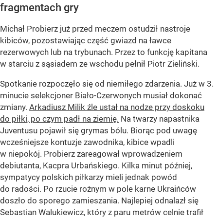
fragmentach gry
Michał Probierz już przed meczem ostudził nastroje
kibiców, pozostawiając część gwiazd na ławce
rezerwowych lub na trybunach. Przez to funkcję kapitana
w starciu z sąsiadem ze wschodu pełnił Piotr Zieliński.
Spotkanie rozpoczęło się od niemiłego zdarzenia. Już w 3.
minucie selekcjoner Biało-Czerwonych musiał dokonać
zmiany.
Arkadiusz Milik źle ustał na nodze przy doskoku
do piłki, po czym padł na ziemię.
Na twarzy napastnika
Juventusu pojawił się grymas bólu. Biorąc pod uwagę
wcześniejsze kontuzje zawodnika, kibice wpadli
w niepokój. Probierz zareagował wprowadzeniem
debiutanta, Kacpra Urbańskiego. Kilka minut później,
sympatycy polskich piłkarzy mieli jednak powód
do radości. Po rzucie rożnym w pole karne Ukraińców
doszło do sporego zamieszania. Najlepiej odnalazł się
Sebastian Walukiewicz, który z paru metrów celnie trafił