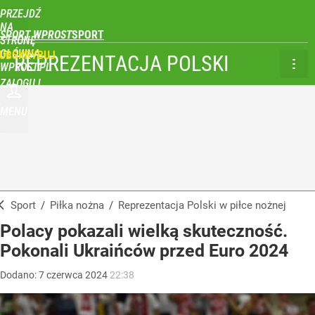
PRZEJDŹ
NA
SPORT WPROST
STRONĘ
GŁÓWNĄ
UBSKRYBUJ
REPREZENTACJA POLSKI
WPROST.PL
ZALOGUJ
MENU
Sport
/
Piłka nożna
/
Reprezentacja Polski w piłce nożnej
Polacy pokazali wielką skuteczność.
Pokonali Ukraińców przed Euro 2024
Dodano:
7
czerwca
2024
22:38