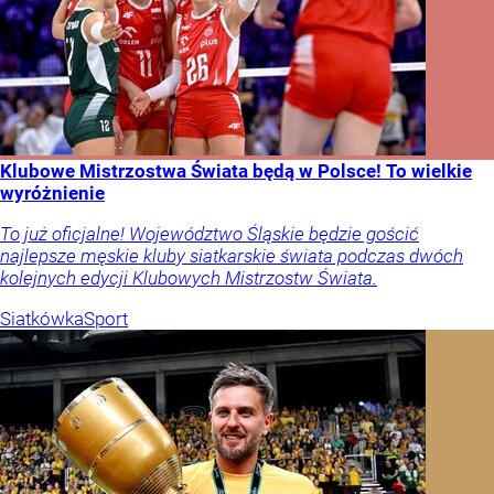
Klubowe Mistrzostwa Świata będą w Polsce! To wielkie
wyróżnienie
To już oficjalne! Województwo Śląskie będzie gościć
najlepsze męskie kluby siatkarskie świata podczas dwóch
kolejnych edycji Klubowych Mistrzostw Świata.
Siatkówka
Sport