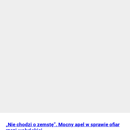
„Nie chodzi o zemstę”. Mocny apel w sprawie ofiar