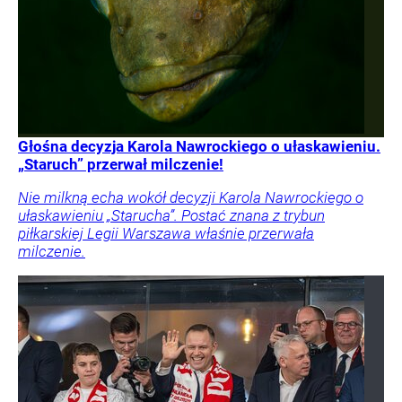
Głośna decyzja Karola Nawrockiego o ułaskawieniu.
„Staruch” przerwał milczenie!
Nie milkną echa wokół decyzji Karola Nawrockiego o
ułaskawieniu „Starucha”. Postać znana z trybun
piłkarskiej Legii Warszawa właśnie przerwała
milczenie.