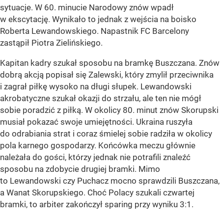
sytuacje. W 60. minucie Narodowy znów wpadł
w ekscytację. Wynikało to jednak z wejścia na boisko
Roberta Lewandowskiego. Napastnik FC Barcelony
zastąpił Piotra Zielińskiego.
Kapitan kadry szukał sposobu na bramkę Buszczana. Znów
dobrą akcją popisał się Zalewski, który zmylił przeciwnika
i zagrał piłkę wysoko na długi słupek. Lewandowski
akrobatyczne szukał okazji do strzału, ale ten nie mógł
sobie poradzić z piłką. W okolicy 80. minut znów Skorupski
musiał pokazać swoje umiejętności. Ukraina ruszyła
do odrabiania strat i coraz śmielej sobie radziła w okolicy
pola karnego gospodarzy. Końcówka meczu głównie
należała do gości, którzy jednak nie potrafili znaleźć
sposobu na zdobycie drugiej bramki. Mimo
to Lewandowski czy Puchacz mocno sprawdzili Buszczana,
a Wanat Skorupskiego. Choć Polacy szukali czwartej
bramki, to arbiter zakończył sparing przy wyniku 3:1.