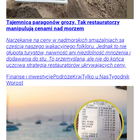
Tajemnica paragonów grozy. Tak restauratorzy
manipulują cenami nad morzem
Narzekanie na ceny w nadmorskich smażalniach są
częścią naszego wakacyjnego folkloru. Jednak to nie
głupota turystów, naiwność ani niezdolność mnożenia i
dodawania do stu. To przemyślana, ale nie do końca
uczciwa strategia restauratorów ukrywających ceny.
Finanse i inwestycje
Podróże
Kraj
Tylko u Nas
Tygodnik
Wprost