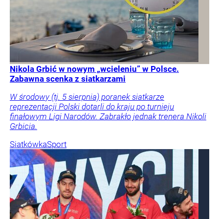
Nikola Grbić w nowym „wcieleniu” w Polsce.
Zabawna scenka z siatkarzami
W środowy (tj. 5 sierpnia) poranek siatkarze
reprezentacji Polski dotarli do kraju po turnieju
finałowym Ligi Narodów. Zabrakło jednak trenera Nikoli
Grbicia.
Siatkówka
Sport