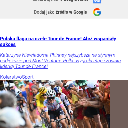
Dodaj jako
źródło w Google
Polska flaga na czele Tour de France! Ależ wspaniały
sukces
Katarzyna Niewiadoma-Phinney najszybsza na słynnym
podjeździe pod Mont Ventoux. Polka wygrała etap i została
liderką Tour de France!
Kolarstwo
Sport