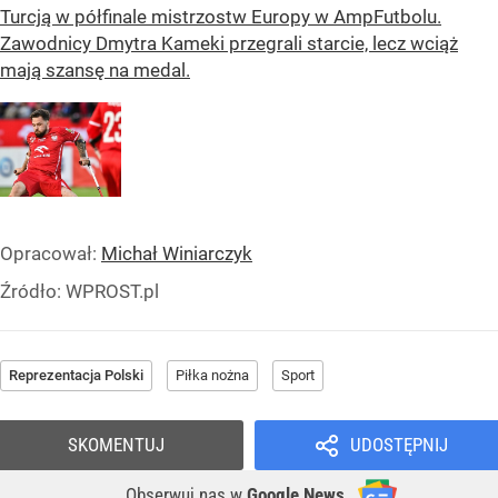
Turcją w półfinale mistrzostw Europy w AmpFutbolu.
Zawodnicy Dmytra Kameki przegrali starcie, lecz wciąż
mają szansę na medal.
Opracował:
Michał Winiarczyk
Źródło:
WPROST.pl
Reprezentacja Polski
Piłka nożna
Sport
SKOMENTUJ
UDOSTĘPNIJ
Obserwuj nas
w
Google News