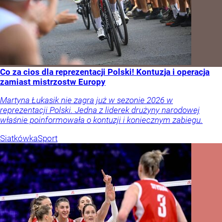
Co za cios dla reprezentacji Polski! Kontuzja i operacja
zamiast mistrzostw Europy
Martyna Łukasik nie zagra już w sezonie 2026 w
reprezentacji Polski. Jedna z liderek drużyny narodowej
właśnie poinformowała o kontuzji i koniecznym zabiegu.
Siatkówka
Sport