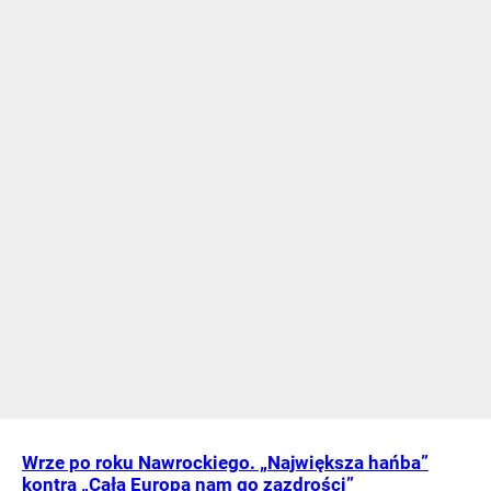
Wrze po roku Nawrockiego. „Największa hańba”
kontra „Cała Europa nam go zazdrości”