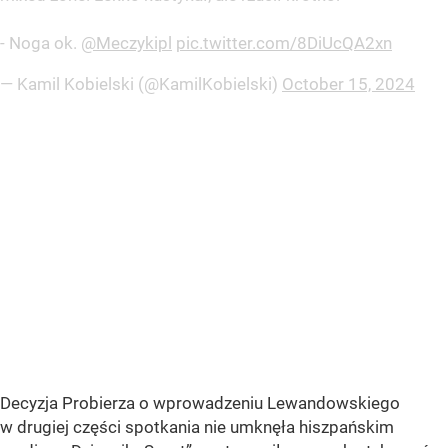
- Noga ok.
@Meczykipl
pic.twitter.com/8DiUcQA2xn
— Kamil Kobielski (@KamilKobielski)
October 15, 2024
Decyzja Probierza o wprowadzeniu Lewandowskiego
w drugiej części spotkania nie umknęła hiszpańskim