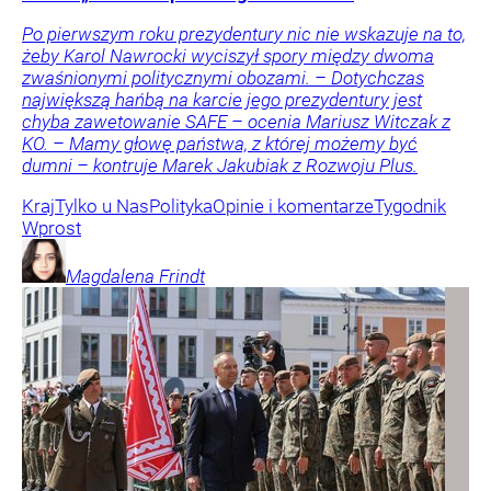
Po pierwszym roku prezydentury nic nie wskazuje na to,
żeby Karol Nawrocki wyciszył spory między dwoma
zwaśnionymi politycznymi obozami. – Dotychczas
największą hańbą na karcie jego prezydentury jest
chyba zawetowanie SAFE – ocenia Mariusz Witczak z
KO. – Mamy głowę państwa, z której możemy być
dumni – kontruje Marek Jakubiak z Rozwoju Plus.
Kraj
Tylko u Nas
Polityka
Opinie i komentarze
Tygodnik
Wprost
Magdalena
Frindt