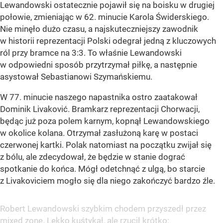
Lewandowski ostatecznie pojawił się na boisku w drugiej
połowie, zmieniając w 62. minucie Karola Świderskiego.
Nie minęło dużo czasu, a najskuteczniejszy zawodnik
w historii reprezentacji Polski odegrał jedną z kluczowych
ról przy bramce na 3:3. To właśnie Lewandowski
w odpowiedni sposób przytrzymał piłkę, a następnie
asystował Sebastianowi Szymańskiemu.
W 77. minucie naszego napastnika ostro zaatakował
Dominik Livaković. Bramkarz reprezentacji Chorwacji,
będąc już poza polem karnym, kopnął Lewandowskiego
w okolice kolana. Otrzymał zasłużoną karę w postaci
czerwonej kartki. Polak natomiast na początku zwijał się
z bólu, ale zdecydował, że będzie w stanie dograć
spotkanie do końca. Mógł odetchnąć z ulgą, bo starcie
z Livakoviciem mogło się dla niego zakończyć bardzo źle.
Robert Lewandowski szybkim chodem przyszedł przez
mixed zone. Lekko kuśtykał, ale rzucił krótko: