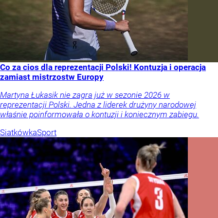
Co za cios dla reprezentacji Polski! Kontuzja i operacja
zamiast mistrzostw Europy
Martyna Łukasik nie zagra już w sezonie 2026 w
reprezentacji Polski. Jedna z liderek drużyny narodowej
właśnie poinformowała o kontuzji i koniecznym zabiegu.
Siatkówka
Sport