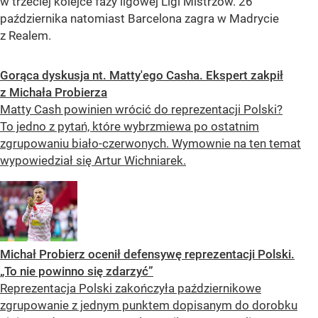
w trzeciej kolejce fazy ligowej Ligi Mistrzów. 26
października natomiast Barcelona zagra w Madrycie
z Realem.
Gorąca dyskusja nt. Matty'ego Casha. Ekspert zakpił
z Michała Probierza
Matty Cash powinien wrócić do reprezentacji Polski?
To jedno z pytań, które wybrzmiewa po ostatnim
zgrupowaniu biało-czerwonych. Wymownie na ten temat
wypowiedział się Artur Wichniarek.
Michał Probierz ocenił defensywę reprezentacji Polski.
„To nie powinno się zdarzyć”
Reprezentacja Polski zakończyła październikowe
zgrupowanie z jednym punktem dopisanym do dorobku