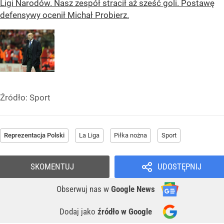
Ligi Narodów. Nasz zespół stracił aż sześć goli. Postawę
defensywy ocenił Michał Probierz.
Źródło:
Sport
Reprezentacja Polski
La Liga
Piłka nożna
Sport
SKOMENTUJ
UDOSTĘPNIJ
Obserwuj nas
w
Google News
Dodaj jako
źródło w Google