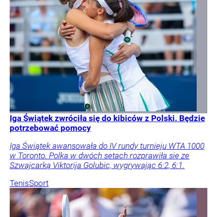
Iga Świątek zwróciła się do kibiców z Polski. Będzie
potrzebować pomocy
Iga Świątek awansowała do IV rundy turnieju WTA 1000
w Toronto. Polka w dwóch setach rozprawiła się ze
Szwajcarką Viktorija Golubic, wygrywając 6:2, 6:1.
Tenis
Sport