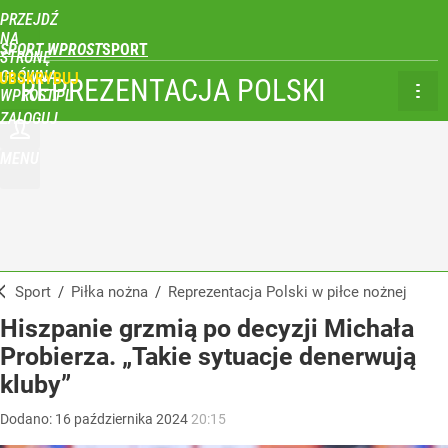
PRZEJDŹ
NA
SPORT WPROST
STRONĘ
GŁÓWNĄ
UBSKRYBUJ
REPREZENTACJA POLSKI
WPROST.PL
ZALOGUJ
MENU
Sport
/
Piłka nożna
/
Reprezentacja Polski w piłce nożnej
Hiszpanie grzmią po decyzji Michała
Probierza. „Takie sytuacje denerwują
kluby”
Dodano:
16
października
2024
20:15