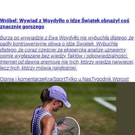
Wróbel: Wywiad z Woydyłło o Idze Świątek obnażył coś
znacznie gorszego
Burza po wywiadzie z Ewą Woydyłło nie wybuchła dlatego, że
padły kontrowersyjne słowa o Idze Świątek. Wybuchła
dlatego, że coraz częściej za ekspercką analizę uznajemy
opinie wygłaszane bez wiedzy, faktów i odpowiedzialności.
Internet od dawna premiuje nie tych, którzy wiedzą najwięcej,
lecz tych, którzy mówią najgłośniej.
Opinie i komentarze
Kraj
Sport
Tylko u Nas
Tygodnik Wprost