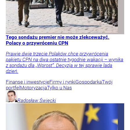
Tego sondażu premier nie może zlekceważyć.
Polacy o przywróceniu CPN
Prawie dwie trzecie Polaków chce przywrócenia
pakietu CPN na dwa ostatnie tygodnie wakacji – wynika
z sondażu dla „Wprost”. Decyzja w tej sprawie lada
dzień.
Finanse i inwestycje
Firmy i rynki
Gospodarka
Twój
portfel
Motoryzacja
Tylko u Nas
Radosław
Święcki