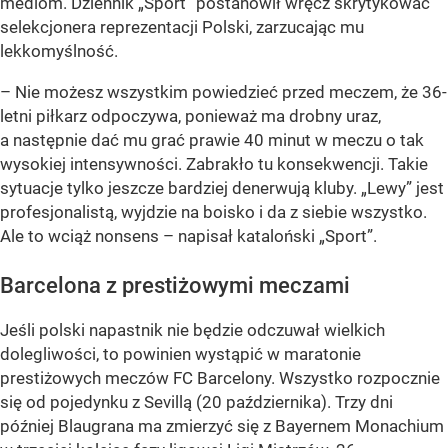
mediom. Dziennik „Sport” postanowił wręcz skrytykować
selekcjonera reprezentacji Polski, zarzucając mu
lekkomyślność.
– Nie możesz wszystkim powiedzieć przed meczem, że 36-
letni piłkarz odpoczywa, ponieważ ma drobny uraz,
a następnie dać mu grać prawie 40 minut w meczu o tak
wysokiej intensywności. Zabrakło tu konsekwencji. Takie
sytuacje tylko jeszcze bardziej denerwują kluby. „Lewy” jest
profesjonalistą, wyjdzie na boisko i da z siebie wszystko.
Ale to wciąż nonsens – napisał kataloński „Sport”.
Barcelona z prestiżowymi meczami
Jeśli polski napastnik nie będzie odczuwał wielkich
dolegliwości, to powinien wystąpić w maratonie
prestiżowych meczów FC Barcelony. Wszystko rozpocznie
się od pojedynku z Sevillą (20 października). Trzy dni
później Blaugrana ma zmierzyć się z Bayernem Monachium