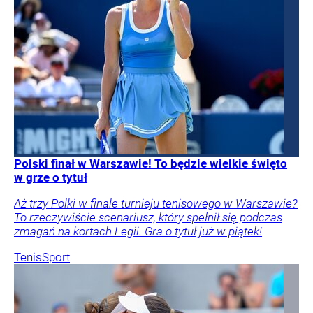
Polski finał w Warszawie! To będzie wielkie święto
w grze o tytuł
Aż trzy Polki w finale turnieju tenisowego w Warszawie?
To rzeczywiście scenariusz, który spełnił się podczas
zmagań na kortach Legii. Gra o tytuł już w piątek!
Tenis
Sport