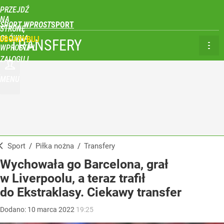
PRZEJDŹ
NA
SPORT WPROST
STRONĘ
GŁÓWNĄ
UBSKRYBUJ
TRANSFERY
WPROST.PL
ZALOGUJ
MENU
Sport
/
Piłka nożna
/
Transfery
Wychowała go Barcelona, grał
w Liverpoolu, a teraz trafił
do Ekstraklasy. Ciekawy transfer
Dodano:
10
marca
2022
19:25