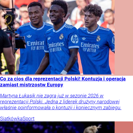
Co za cios dla reprezentacji Polski! Kontuzja i operacja
zamiast mistrzostw Europy
Martyna Łukasik nie zagra już w sezonie 2026 w
reprezentacji Polski. Jedna z liderek drużyny narodowej
właśnie poinformowała o kontuzji i koniecznym zabiegu.
Siatkówka
Sport