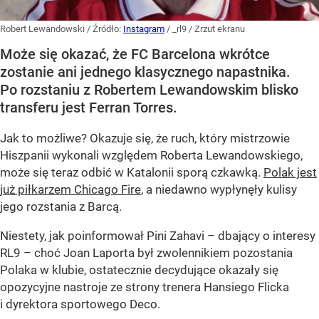
Robert Lewandowski
/ Źródło:
Instagram
/
_rl9 / Zrzut ekranu
Może się okazać, że FC Barcelona wkrótce
zostanie ani jednego klasycznego napastnika.
Po rozstaniu z Robertem Lewandowskim blisko
transferu jest Ferran Torres.
Jak to możliwe? Okazuje się, że ruch, który mistrzowie
Hiszpanii wykonali względem Roberta Lewandowskiego,
może się teraz odbić w Katalonii sporą czkawką.
Polak jest
już piłkarzem Chicago Fire
, a niedawno wypłynęły kulisy
jego rozstania z Barcą.
Niestety, jak poinformował Pini Zahavi – dbający o interesy
RL9 – choć Joan Laporta był zwolennikiem pozostania
Polaka w klubie, ostatecznie decydujące okazały się
opozycyjne nastroje ze strony trenera Hansiego Flicka
i dyrektora sportowego Deco.