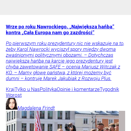
Wrze po roku Nawrockiego. „Największa hańba”
kontra „Cała Europa nam go zazdrości”
Po pierwszym roku prezydentury nic nie wskazuje na to,
żeby Karol Nawrocki wyciszył spory między dwoma
zwaśnionymi politycznymi obozami. – Dotychczas
największą hańbą na karcie jego prezydentury jest
chyba zawetowanie SAFE – ocenia Mariusz Witczak z
KO. – Mamy głowę państwa, z której możemy być
dumni – kontruje Marek Jakubiak z Rozwoju Plus.
Kraj
Tylko u Nas
Polityka
Opinie i komentarze
Tygodnik
Wprost
Magdalena
Frindt