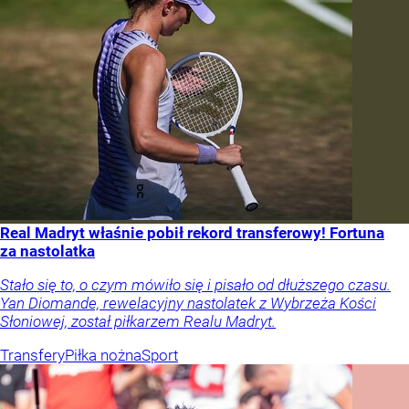
Real Madryt właśnie pobił rekord transferowy! Fortuna
za nastolatka
Stało się to, o czym mówiło się i pisało od dłuższego czasu.
Yan Diomande, rewelacyjny nastolatek z Wybrzeża Kości
Słoniowej, został piłkarzem Realu Madryt.
Transfery
Piłka nożna
Sport