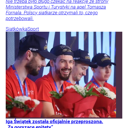
Nie trzeba było długo czekać na reakcję ze strony
Ministerstwa Sportu i Turystyki na apel Tomasza
Fornala. Polscy siatkarze otrzymali to, czego
potrzebowali.
Siatkówka
Sport
Iga Świątek została oficjalnie przeproszona.
„Za gorszące epitety”