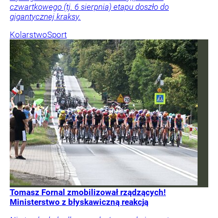
czwartkowego (tj. 6 sierpnia) etapu doszło do
gigantycznej kraksy.
Kolarstwo
Sport
Tomasz Fornal zmobilizował rządzących!
Ministerstwo z błyskawiczną reakcją