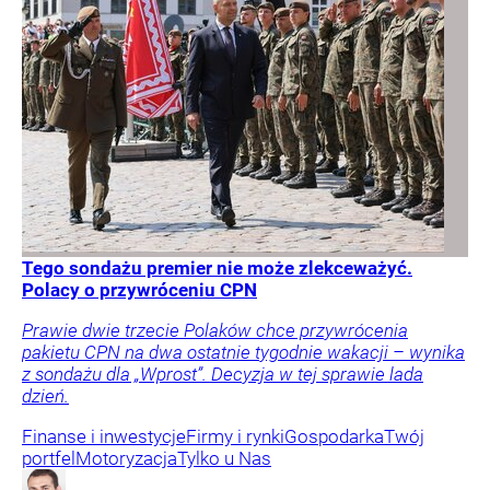
Tego sondażu premier nie może zlekceważyć.
Polacy o przywróceniu CPN
Prawie dwie trzecie Polaków chce przywrócenia
pakietu CPN na dwa ostatnie tygodnie wakacji – wynika
z sondażu dla „Wprost”. Decyzja w tej sprawie lada
dzień.
Finanse i inwestycje
Firmy i rynki
Gospodarka
Twój
portfel
Motoryzacja
Tylko u Nas