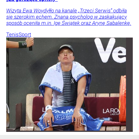
Wizyta Ewa Woydyłło na kanale „Trzeci Serwis” odbiła
się szerokim echem. Znana psycholog w zaskakujący
sposób oceniła m.in. Igę Świątek oraz Arynę Sabalenkę.
Tenis
Sport