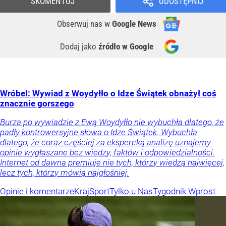
SKOMENTUJ
UDOSTĘPNIJ
Obserwuj nas
w
Google News
Dodaj jako
źródło w Google
Wróbel: Wywiad z Woydyłło o Idze Świątek obnażył coś
znacznie gorszego
Burza po wywiadzie z Ewą Woydyłło nie wybuchła dlatego, że
padły kontrowersyjne słowa o Idze Świątek. Wybuchła
dlatego, że coraz częściej za ekspercką analizę uznajemy
opinie wygłaszane bez wiedzy, faktów i odpowiedzialności.
Internet od dawna premiuje nie tych, którzy wiedzą najwięcej,
lecz tych, którzy mówią najgłośniej.
Opinie i komentarze
Kraj
Sport
Tylko u Nas
Tygodnik Wprost