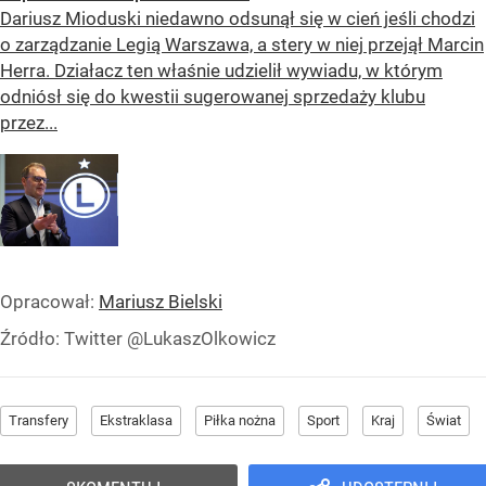
Dariusz Mioduski niedawno odsunął się w cień jeśli chodzi
o zarządzanie Legią Warszawa, a stery w niej przejął Marcin
Herra. Działacz ten właśnie udzielił wywiadu, w którym
odniósł się do kwestii sugerowanej sprzedaży klubu
przez...
Opracował:
Mariusz Bielski
Źródło:
Twitter @LukaszOlkowicz
Transfery
Ekstraklasa
Piłka nożna
Sport
Kraj
Świat