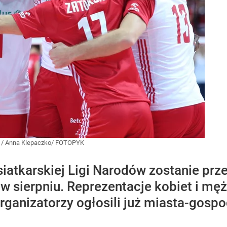
/
Anna Klepaczko/ FOTOPYK
siatkarskiej Ligi Narodów zostanie p
 w sierpniu. Reprezentacje kobiet i mę
ganizatorzy ogłosili już miasta-gospod