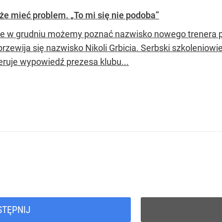
że mieć problem. „To mi się nie podoba”
e w grudniu możemy poznać nazwisko nowego trenera po
przewija się nazwisko Nikoli Grbicia. Serbski szkolenio
eruje wypowiedź prezesa klubu...
STĘPNIJ