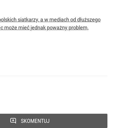
lskich siatkarzy, a w mediach od dłuższego
wiec może mieć jednak poważny problem,
SKOMENTUJ