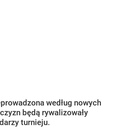
rzeprowadzona według nowych
żczyzn będą rywalizowały
arzy turnieju.