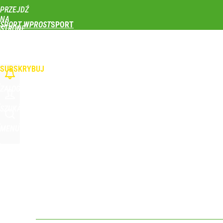
PRZEJDŹ
Udostępnij
0
Skomentuj
NA
SPORT WPROST
STRONĘ
GŁÓWNĄ
PIŁKA NOŻNA
SIATKÓWKA
TENIS
LEKKOATLETYKA
SKOKI NARCIAR
WPROST.PL
SUBSKRYBUJ
ZALOGUJ
SZUKAJ
MENU