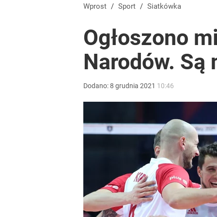
Wprost
/
Sport
/
Siatkówka
Ogłoszono mia
Narodów. Są 
Dodano:
8
grudnia
2021
10:46