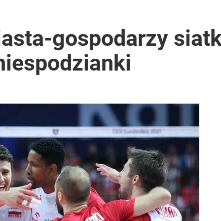
sta-gospodarzy siatka
niespodzianki