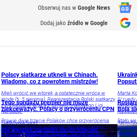
Obserwuj nas
w
Google News
Dodaj jako
źródło w Google
Polscy siatkarze utknęli w Chinach.
Ukrain
Wiadomo, co z powrotem mistrzów!
Popsut
Mieli wrócić we wtorek, a ostatecznie wrócą w
Marta Ko
środę (tj. 5 sierpnia). Reprezentacja Polski siatkarzy
IV rundy
Tego sondażu premier nie może
Rosjan
z przygodami wraca z turnieju finałowego Ligi
Ukrainka
zlekceważyć. Polacy o przywróceniu CPN
Boją s
Narodów.
rozpoczę
Prawie dwie trzecie Polaków chce przywrócenia
Stało si
Siatkówka
Sport
Tenis
Sp
pakietu CPN na dwa ostatnie tygodnie wakacji –
spodziew
Iga Świątek zwróciła się do kibiców
wynika z sondażu dla „Wprost”. Decyzja w tej
seniorsk
z Polski. Będzie potrzebować pomocy