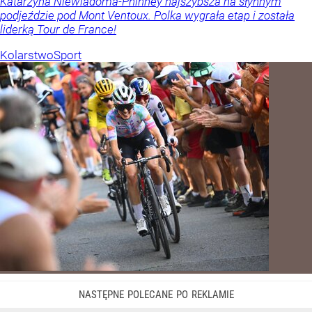
Katarzyna Niewiadoma-Phinney najszybsza na słynnym
podjeździe pod Mont Ventoux. Polka wygrała etap i została
liderką Tour de France!
Kolarstwo
Sport