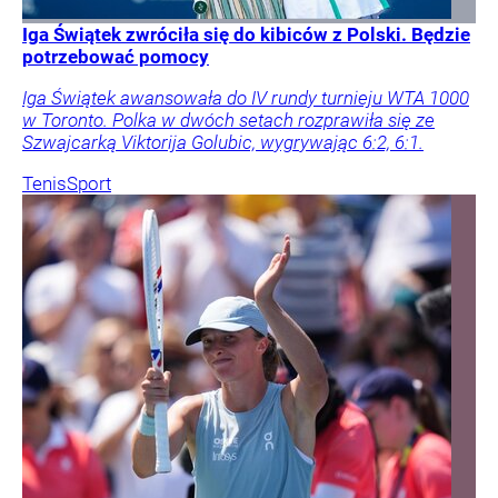
Iga Świątek zwróciła się do kibiców z Polski. Będzie
potrzebować pomocy
Iga Świątek awansowała do IV rundy turnieju WTA 1000
w Toronto. Polka w dwóch setach rozprawiła się ze
Szwajcarką Viktorija Golubic, wygrywając 6:2, 6:1.
Tenis
Sport