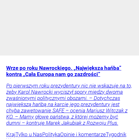
Wrze po roku Nawrockiego. „Największa hańba”
kontra „Cała Europa nam go zazdrości”
Po pierwszym roku prezydentury nic nie wskazuje na to,
żeby Karol Nawrocki wyciszył spory między dwoma
zwaśnionymi politycznymi obozami. – Dotychczas
największą hańbą na karcie jego prezydentury jest
chyba zawetowanie SAFE – ocenia Mariusz Witczak z
KO. – Mamy głowę państwa, z której możemy być
dumni – kontruje Marek Jakubiak z Rozwoju Plus.
Kraj
Tylko u Nas
Polityka
Opinie i komentarze
Tygodnik