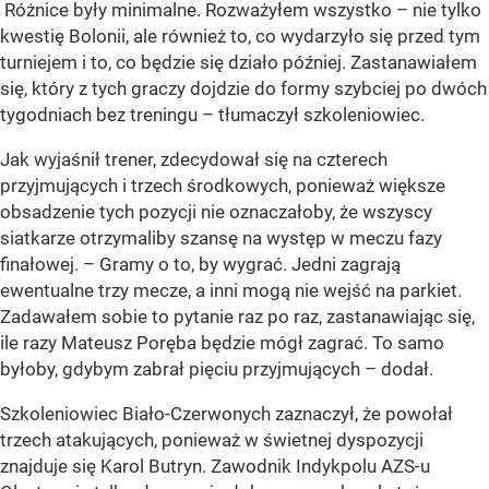
Różnice były minimalne. Rozważyłem wszystko – nie tylko
kwestię Bolonii, ale również to, co wydarzyło się przed tym
turniejem i to, co będzie się działo później. Zastanawiałem
się, który z tych graczy dojdzie do formy szybciej po dwóch
tygodniach bez treningu – tłumaczył szkoleniowiec.
Jak wyjaśnił trener, zdecydował się na czterech
przyjmujących i trzech środkowych, ponieważ większe
obsadzenie tych pozycji nie oznaczałoby, że wszyscy
siatkarze otrzymaliby szansę na występ w meczu fazy
finałowej. – Gramy o to, by wygrać. Jedni zagrają
ewentualne trzy mecze, a inni mogą nie wejść na parkiet.
Zadawałem sobie to pytanie raz po raz, zastanawiając się,
ile razy Mateusz Poręba będzie mógł zagrać. To samo
byłoby, gdybym zabrał pięciu przyjmujących – dodał.
Szkoleniowiec Biało-Czerwonych zaznaczył, że powołał
trzech atakujących, ponieważ w świetnej dyspozycji
znajduje się Karol Butryn. Zawodnik Indykpolu AZS-u