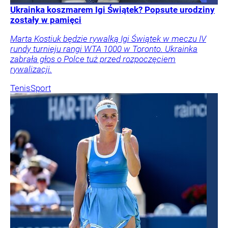
Ukrainka koszmarem Igi Świątek? Popsute urodziny
zostały w pamięci
Marta Kostiuk będzie rywalką Igi Świątek w meczu IV
rundy turnieju rangi WTA 1000 w Toronto. Ukrainka
zabrała głos o Polce tuż przed rozpoczęciem
rywalizacji.
Tenis
Sport