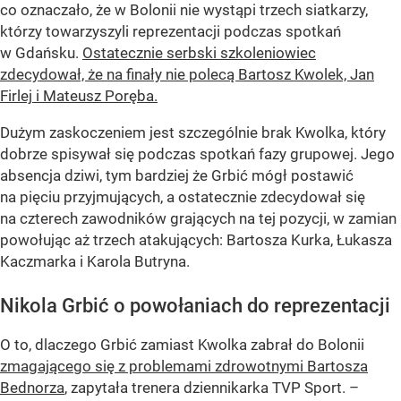
co oznaczało, że w Bolonii nie wystąpi trzech siatkarzy,
którzy towarzyszyli reprezentacji podczas spotkań
w Gdańsku.
Ostatecznie serbski szkoleniowiec
zdecydował, że na finały nie polecą Bartosz Kwolek, Jan
Firlej i Mateusz Poręba.
Dużym zaskoczeniem jest szczególnie brak Kwolka, który
dobrze spisywał się podczas spotkań fazy grupowej. Jego
absencja dziwi, tym bardziej że Grbić mógł postawić
na pięciu przyjmujących, a ostatecznie zdecydował się
na czterech zawodników grających na tej pozycji, w zamian
powołując aż trzech atakujących: Bartosza Kurka, Łukasza
Kaczmarka i Karola Butryna.
Nikola Grbić o powołaniach do reprezentacji
O to, dlaczego Grbić zamiast Kwolka zabrał do Bolonii
zmagającego się z problemami zdrowotnymi Bartosza
Bednorza
, zapytała trenera dziennikarka TVP Sport. –