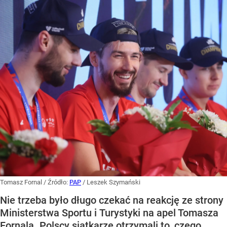
Tomasz Fornal
/ Źródło:
PAP
/
Leszek Szymański
Nie trzeba było długo czekać na reakcję ze strony
Ministerstwa Sportu i Turystyki na apel Tomasza
Fornala. Polscy siatkarze otrzymali to, czego