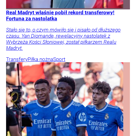
Real Madryt właśnie pobił rekord transferowy!
Fortuna za nastolatka
Stało się to, o czym mówiło się i pisało od dłuższego
czasu. Yan Diomande, rewelacyjny nastolatek z
Wybrzeża Kości Słoniowej, został piłkarzem Realu
Madryt.
Transfery
Piłka nożna
Sport