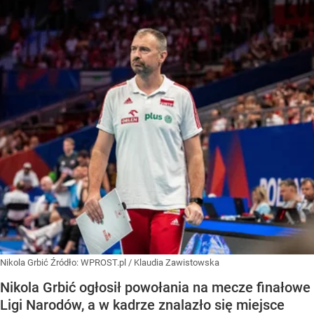
Nikola Grbić
Źródło:
WPROST.pl
/
Klaudia Zawistowska
Nikola Grbić ogłosił powołania na mecze finałowe
Ligi Narodów, a w kadrze znalazło się miejsce