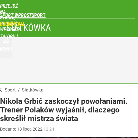
PRZEJDŹ
NA
SPORT WPROST
STRONĘ
GŁÓWNĄ
UBSKRYBUJ
SIATKÓWKA
WPROST.PL
ZALOGUJ
MENU
Sport
/
Siatkówka
Nikola Grbić zaskoczył powołaniami.
Trener Polaków wyjaśnił, dlaczego
skreślił mistrza świata
Dodano:
18
lipca
2022
12:24