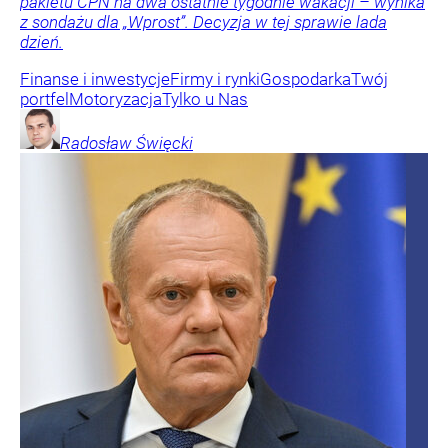
pakietu CPN na dwa ostatnie tygodnie wakacji – wynika
z sondażu dla „Wprost”. Decyzja w tej sprawie lada
dzień.
Finanse i inwestycje
Firmy i rynki
Gospodarka
Twój
portfel
Motoryzacja
Tylko u Nas
Radosław
Święcki