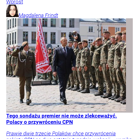
Wprost
Magdalena
Frindt
Tego sondażu premier nie może zlekceważyć.
Polacy o przywróceniu CPN
Prawie dwie trzecie Polaków chce przywrócenia