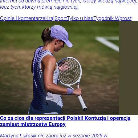
Internet od dawna premiuje nie tych, którzy wiedzą najwięcej,
lecz tych, którzy mówią najgłośniej.
Opinie i komentarze
Kraj
Sport
Tylko u Nas
Tygodnik Wprost
Co za cios dla reprezentacji Polski! Kontuzja i operacja
zamiast mistrzostw Europy
Martyna Łukasik nie zagra już w sezonie 2026 w