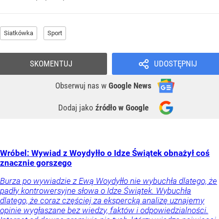
Siatkówka
Sport
SKOMENTUJ
UDOSTĘPNIJ
Obserwuj nas
w
Google News
Dodaj jako
źródło w Google
Wróbel: Wywiad z Woydyłło o Idze Świątek obnażył coś
znacznie gorszego
Burza po wywiadzie z Ewą Woydyłło nie wybuchła dlatego, że
padły kontrowersyjne słowa o Idze Świątek. Wybuchła
dlatego, że coraz częściej za ekspercką analizę uznajemy
opinie wygłaszane bez wiedzy, faktów i odpowiedzialności.