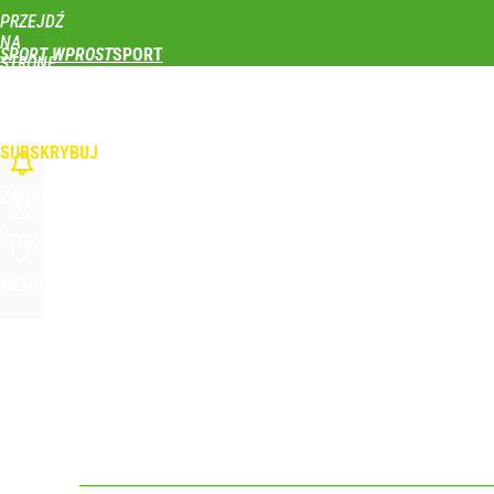
PRZEJDŹ
Udostępnij
0
Skomentuj
NA
SPORT WPROST
STRONĘ
GŁÓWNĄ
PIŁKA NOŻNA
SIATKÓWKA
TENIS
LEKKOATLETYKA
SKOKI NARCIAR
Polski finał w Warszawie! To będzie wielkie święto 
WPROST.PL
SUBSKRYBUJ
dodaj
ZALOGUJ
Iga Świątek zwróciła się do kibiców z Polski. Bę
SZUKAJ
MENU
dodaj
Iga Świątek została oficjalnie przeproszona. „Za g
1