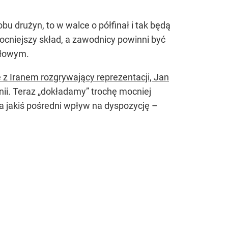
bu drużyn, to w walce o półfinał i tak będą
ocniejszy skład, a zawodnicy powinni być
siłowym.
 z Iranem rozgrywający reprezentacji, Jan
nii. Teraz „dokładamy” trochę mocniej
a jakiś pośredni wpływ na dyspozycję –