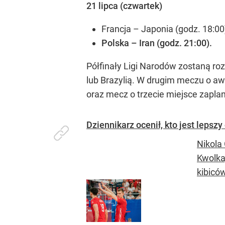
21 lipca (czwartek)
Francja – Japonia (godz. 18:00
Polska – Iran (godz. 21:00).
Półfinały Ligi Narodów zostaną ro
lub Brazylią. W drugim meczu o aw
oraz mecz o trzecie miejsce zapla
Dziennikarz ocenił, kto jest leps
Nikola
Kwolka
kibiców