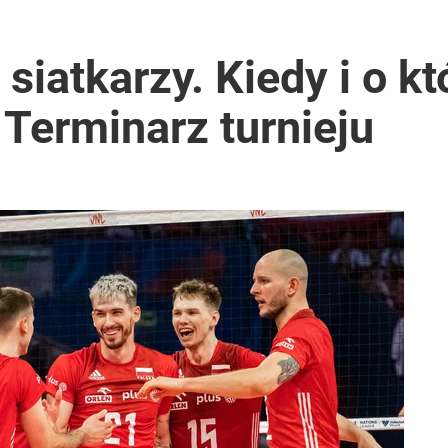
rowersyjna decyzja
siatkarzy. Kiedy i o kt
 Terminarz turnieju
tuna za nastolatka
anipulują cenami nad morzem