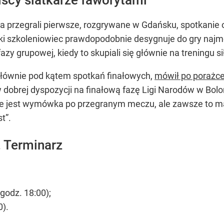
ta przegrali pierwsze, rozgrywane w Gdańsku, spotkanie o
ki szkoleniowiec prawdopodobnie desygnuje do gry najm
azy grupowej, kiedy to skupiali się głównie na treningu 
głównie pod kątem spotkań finałowych,
mówił po porażce
 dobrej dyspozycji na finałową fazę Ligi Narodów w Bolo
o nie jest wymówka po przegranym meczu, ale zawsze to m
t”.
. Terminarz
godz. 18:00);
0).