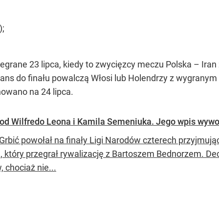
);
zegrane 23 lipca, kiedy to zwycięzcy meczu Polska – Ira
ans do finału powalczą Włosi lub Holendrzy z wygranym 
nowano na 24 lipca.
zy od Wilfredo Leona i Kamila Semeniuka. Jego wpis wywo
 Grbić powołał na finały Ligi Narodów czterech przyjmują
, który przegrał rywalizację z Bartoszem Bednorzem. Dec
, chociaż nie...