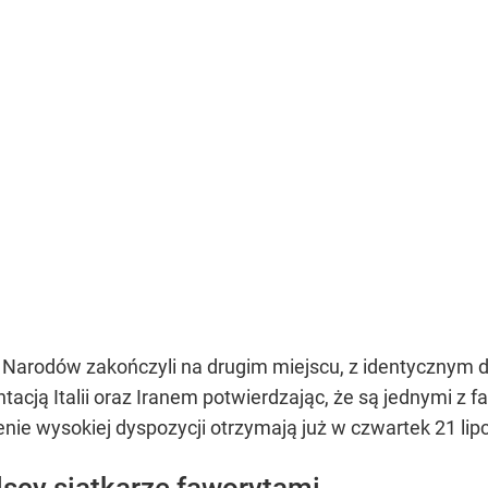
gi Narodów zakończyli na drugim miejscu, z identycznym
ntacją Italii oraz Iranem potwierdzając, że są jednymi z 
enie wysokiej dyspozycji otrzymają już w czwartek 21 lip
scy siatkarze faworytami