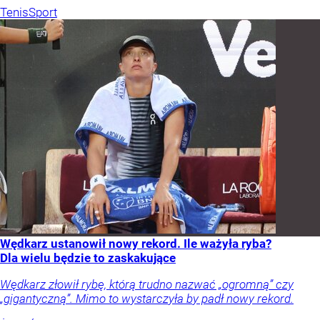
Tenis
Sport
Wędkarz ustanowił nowy rekord. Ile ważyła ryba?
Dla wielu będzie to zaskakujące
Wędkarz złowił rybę, którą trudno nazwać „ogromną” czy
„gigantyczną”. Mimo to wystarczyła by padł nowy rekord.