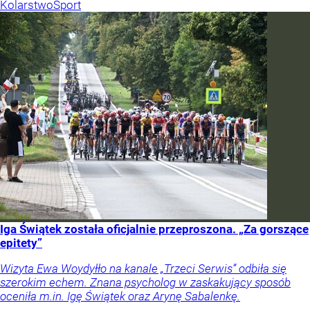
Kolarstwo
Sport
Iga Świątek została oficjalnie przeproszona. „Za gorszące
epitety”
Wizyta Ewa Woydyłło na kanale „Trzeci Serwis” odbiła się
szerokim echem. Znana psycholog w zaskakujący sposób
oceniła m.in. Igę Świątek oraz Arynę Sabalenkę.