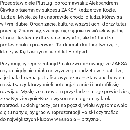
Przedstawiciele PlusLigi porozmawiali z Aleksandrem
Śliwką o tajemnicy sukcesu ZAKSY Kędzierzyn-Koźle. –
Ludzie. Myślę, że tak naprawdę chodzi o ludzi, którzy są
w tym klubie. Organizację, kulturę, wszystkich, którzy tutaj
pracują. Znamy się, szanujemy, ciągniemy wózek w jedną
stronę. Jesteśmy dla siebie przyjaźni, ale też bardzo
profesjonalni i pracowici. Ten klimat i kulturę tworzą ci,
którzy w Kędzierzynie są od lat – odparł.
Przyjmujący reprezentacji Polski zwrócił uwagę, że ZAKSA
chyba nigdy nie miała najwyższego budżetu w PlusLidze,
a jednak drużyna potrafiła zwyciężać. – Stawiano bowiem
na siatkarzy, którzy mieli potencjał, chcieli i potrafili się
rozwijać. Myślę, że na swoim przykładzie mogę powiedzieć,
że w Kędzierzynie-Koźlu wykonałem ogromny krok
naprzód. Takich graczy jest na pęczki, wielu wypromowało
się tu na tyle, by grać w reprezentacji Polski czy trafiać
do największych klubów w Europie – przyznał.