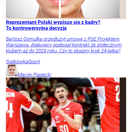
Reprezentant Polski wypisze się z kadry?
To kontrowersyjna decyzja
Bartosz Gomułka przedłużył umowę z PGE Projektem
Warszawa. Atakujący podpisał kontrakt ze stołecznym
klubem aż do 2029 roku. Czy to słuszny krok 24-latka?
Siatkówka
Sport
Maciej
Piasecki