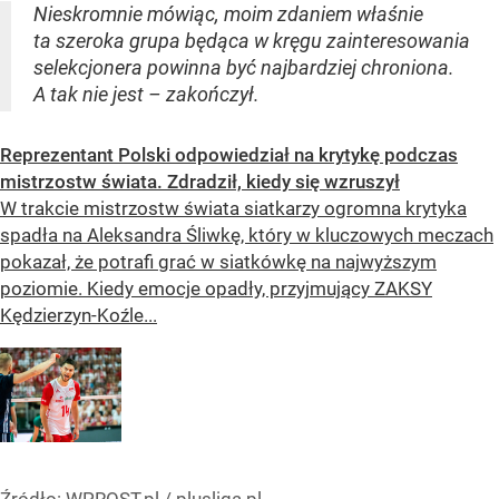
Nieskromnie mówiąc, moim zdaniem właśnie
ta szeroka grupa będąca w kręgu zainteresowania
selekcjonera powinna być najbardziej chroniona.
A tak nie jest – zakończył.
Reprezentant Polski odpowiedział na krytykę podczas
mistrzostw świata. Zdradził, kiedy się wzruszył
W trakcie mistrzostw świata siatkarzy ogromna krytyka
spadła na Aleksandra Śliwkę, który w kluczowych meczach
pokazał, że potrafi grać w siatkówkę na najwyższym
poziomie. Kiedy emocje opadły, przyjmujący ZAKSY
Kędzierzyn-Koźle...
Źródło:
WPROST.pl
/
plusliga.pl