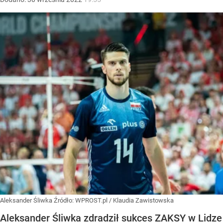
Aleksander Śliwka
Źródło:
WPROST.pl
/
Klaudia Zawistowska
Aleksander Śliwka zdradził sukces ZAKSY w Lidze