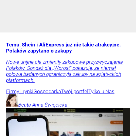
Temu, Shein i AliExpress już nie takie atrakcyjne.
Polaków zapytano o zakupy
Nowe unijne cła zmieniły zakupowe przyzwyczajenia
Polaków. Sondaż dla „Wprost” pokazuje, że niemal
połowa badanych ograniczyła zakupy na azjatyckich
platformach.
Firmy i rynki
Gospodarka
Twój portfel
Tylko u Nas
Beata Anna
Święcicka