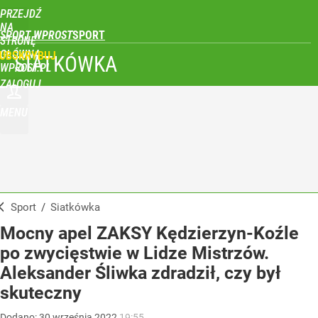
PRZEJDŹ
NA
SPORT WPROST
STRONĘ
GŁÓWNĄ
UBSKRYBUJ
SIATKÓWKA
WPROST.PL
ZALOGUJ
MENU
Sport
/
Siatkówka
Mocny apel ZAKSY Kędzierzyn-Koźle
po zwycięstwie w Lidze Mistrzów.
Aleksander Śliwka zdradził, czy był
skuteczny
Dodano:
30
września
2022
19:55