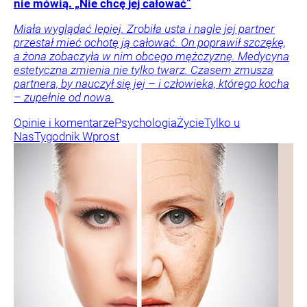
nie mówią. „Nie chcę jej całować”
Miała wyglądać lepiej. Zrobiła usta i nagle jej partner
przestał mieć ochotę ją całować. On poprawił szczękę,
a żona zobaczyła w nim obcego mężczyznę. Medycyna
estetyczna zmienia nie tylko twarz. Czasem zmusza
partnera, by nauczył się jej – i człowieka, którego kocha
– zupełnie od nowa.
Opinie i komentarze
Psychologia
Życie
Tylko u
Nas
Tygodnik Wprost