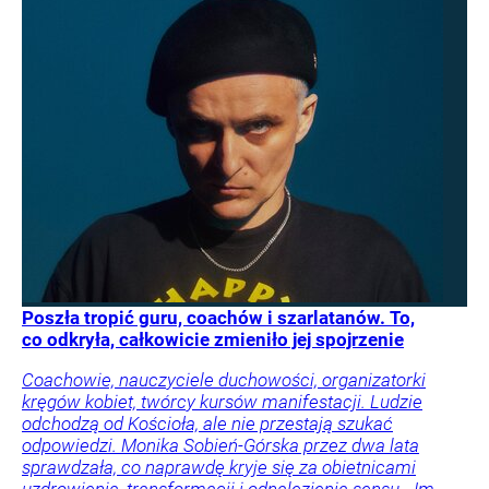
Poszła tropić guru, coachów i szarlatanów. To,
co odkryła, całkowicie zmieniło jej spojrzenie
Coachowie, nauczyciele duchowości, organizatorki
kręgów kobiet, twórcy kursów manifestacji. Ludzie
odchodzą od Kościoła, ale nie przestają szukać
odpowiedzi. Monika Sobień-Górska przez dwa lata
sprawdzała, co naprawdę kryje się za obietnicami
uzdrowienia, transformacji i odnalezienia sensu. „Im