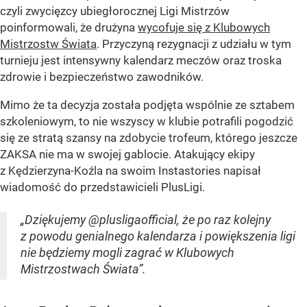
czyli zwycięzcy ubiegłorocznej Ligi Mistrzów
poinformowali, że drużyna
wycofuje się z Klubowych
Mistrzostw Świata
. Przyczyną rezygnacji z udziału w tym
turnieju jest intensywny kalendarz meczów oraz troska
zdrowie i bezpieczeństwo zawodników.
Mimo że ta decyzja została podjęta wspólnie ze sztabem
szkoleniowym, to nie wszyscy w klubie potrafili pogodzić
się ze stratą szansy na zdobycie trofeum, którego jeszcze
ZAKSA nie ma w swojej gablocie. Atakujący ekipy
z Kędzierzyna-Koźla na swoim Instastories napisał
wiadomość do przedstawicieli PlusLigi.
„Dziękujemy @plusligaofficial, że po raz kolejny
z powodu genialnego kalendarza i powiększenia ligi
nie będziemy mogli zagrać w Klubowych
Mistrzostwach Świata”.