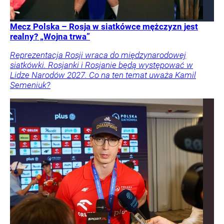
Mecz Polska – Rosja w siatkówce mężczyzn jest
realny? „Wojna trwa”
Reprezentacja Rosji wraca do międzynarodowej
siatkówki. Rosjanki i Rosjanie będą występować w
Lidze Narodów 2027. Co na ten temat uważa Kamil
Semeniuk?