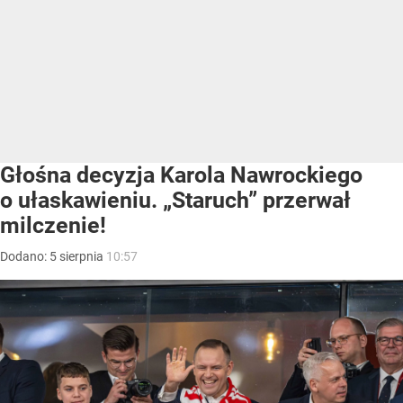
Głośna decyzja Karola Nawrockiego
o ułaskawieniu. „Staruch” przerwał
milczenie!
Dodano:
5
sierpnia
10:57