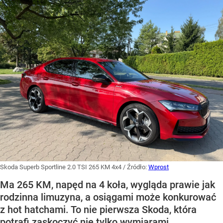
Skoda Superb Sportline 2.0 TSI 265 KM 4x4
/ Źródło:
Wprost
Ma 265 KM, napęd na 4 koła, wygląda prawie jak
rodzinna limuzyna, a osiągami może konkurować
z hot hatchami. To nie pierwsza Skoda, która
potrafi zaskoczyć nie tylko wymiarami.