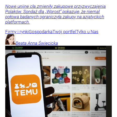
Nowe unijne cła zmieniły zakupowe przyzwyczajenia
Polaków. Sondaż dla „Wprost” pokazuje, że niemal
połowa badanych ograniczyła zakupy na azjatyckich
platformach.
Firmy i rynki
Gospodarka
Twój portfel
Tylko u Nas
Beata Anna
Święcicka