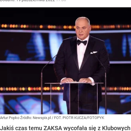
Artur Popko
Źródło:
Newspix.pl
/
FOT. PIOTR KUCZA/FOTOPYK
Jakiś czas temu ZAKSA wycofała się z Klubowych