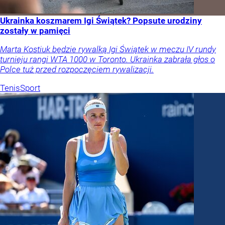
Ukrainka koszmarem Igi Świątek? Popsute urodziny
zostały w pamięci
Marta Kostiuk będzie rywalką Igi Świątek w meczu IV rundy
turnieju rangi WTA 1000 w Toronto. Ukrainka zabrała głos o
Polce tuż przed rozpoczęciem rywalizacji.
Tenis
Sport