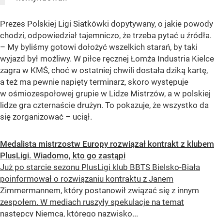
Prezes Polskiej Ligi Siatkówki dopytywany, o jakie powody
chodzi, odpowiedział tajemniczo, że trzeba pytać u źródła.
– My byliśmy gotowi dołożyć wszelkich starań, by taki
wyjazd był możliwy. W piłce ręcznej Łomża Industria Kielce
zagra w KMŚ, choć w ostatniej chwili dostała dziką kartę,
a też ma pewnie napięty terminarz, skoro występuje
w ośmiozespołowej grupie w Lidze Mistrzów, a w polskiej
lidze gra czternaście drużyn. To pokazuje, że wszystko da
się zorganizować – uciął.
Medalista mistrzostw Europy rozwiązał kontrakt z klubem
PlusLigi. Wiadomo, kto go zastąpi
Już po starcie sezonu PlusLigi klub BBTS Bielsko-Biała
poinformował o rozwiązaniu kontraktu z Janem
Zimmermannem, który postanowił związać się z innym
zespołem. W mediach ruszyły spekulacje na temat
następcy Niemca, którego nazwisko...