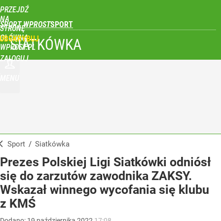
PRZEJDŹ
NA
SPORT WPROST
STRONĘ
GŁÓWNĄ
UBSKRYBUJ
SIATKÓWKA
WPROST.PL
ZALOGUJ
MENU
Sport
/
Siatkówka
Prezes Polskiej Ligi Siatkówki odniósł
się do zarzutów zawodnika ZAKSY.
Wskazał winnego wycofania się klubu
z KMŚ
Dodano:
19
października
2022
17:08