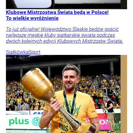
Klubowe Mistrzostwa Świata będą w Polsce!
To wielkie wyróżnienie
To już oficjalne! Województwo Śląskie będzie gościć
najlepsze męskie kluby siatkarskie świata podczas
dwóch kolejnych edycji Klubowych Mistrzostw Świata.
Siatkówka
Sport