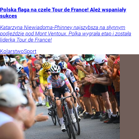
Polska flaga na czele Tour de France! Ależ wspaniały
sukces
Katarzyna Niewiadoma-Phinney najszybsza na słynnym
podjeździe pod Mont Ventoux. Polka wygrała etap i została
liderką Tour de France!
Kolarstwo
Sport