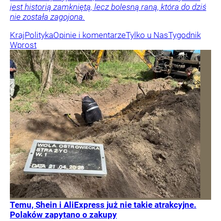
jest historią zamkniętą, lecz bolesną raną, która do dziś
nie została zagojona.
Kraj
Polityka
Opinie i komentarze
Tylko u Nas
Tygodnik
Wprost
Temu, Shein i AliExpress już nie takie atrakcyjne.
Polaków zapytano o zakupy