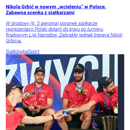
Nikola Grbić w nowym „wcieleniu” w Polsce.
Zabawna scenka z siatkarzami
W środowy (tj. 5 sierpnia) poranek siatkarze
reprezentacji Polski dotarli do kraju po turnieju
finałowym Ligi Narodów. Zabrakło jednak trenera Nikoli
Grbicia.
Siatkówka
Sport