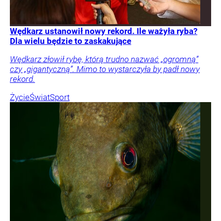
Wędkarz ustanowił nowy rekord. Ile ważyła ryba?
Dla wielu będzie to zaskakujące
Wędkarz złowił rybę, którą trudno nazwać „ogromną”
czy „gigantyczną”. Mimo to wystarczyła by padł nowy
rekord.
Życie
Świat
Sport