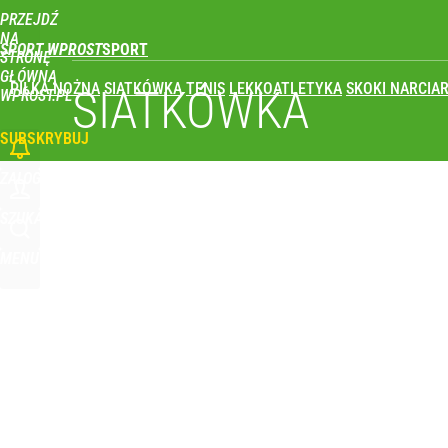
PRZEJDŹ
Udostępnij
0
Skomentuj
NA
SPORT WPROST
STRONĘ
GŁÓWNĄ
PIŁKA NOŻNA
SIATKÓWKA
TENIS
LEKKOATLETYKA
SKOKI NARCIAR
SIATKÓWKA
WPROST.PL
SUBSKRYBUJ
ZALOGUJ
SZUKAJ
MENU