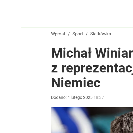
Wprost
/
Sport
/
Siatkówka
Michał Winia
z reprezentac
Niemiec
Dodano:
4
lutego
2025
18:37