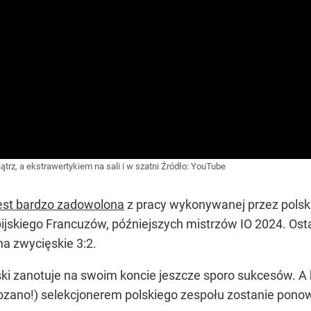
trz, a ekstrawertykiem na sali i w szatni
Źródło:
YouTube
jest bardzo zadowolona
z pracy wykonywanej przez polskie
ijskiego Francuzów, późniejszych mistrzów IO 2024. Ostat
na zwycięskie 3:2.
ki zanotuje na swoim koncie jeszcze sporo sukcesów. A k
ozano!) selekcjonerem polskiego zespołu zostanie ponow