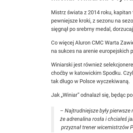
Mistrz świata z 2014 roku, kapitan 
pewniejsze kroki, z sezonu na sez
sięgnął po srebrny medal, dorzuca
Co więcej Aluron CMC Warta Zawier
na sukces na arenie europejskich 
Winiarski jest również selekcjoner
choćby w katowickim Spodku. Czyl
tak długo w Polsce wyczekiwaną.
Jak „Winiar” odnalazł się, będąc p
– Najtrudniejsze były pierwsze 
że adrenalina rosła i chciałeś j
przyznał trener wicemistrzów Pol