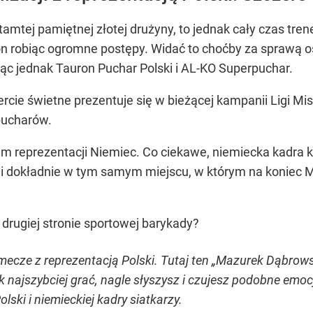
tamtej pamiętnej złotej drużyny, to jednak cały czas tre
on robiąc ogromne postępy. Widać to choćby za sprawą o
jąc jednak Tauron Puchar Polski i AL-KO Superpuchar.
cie świetne prezentuje się w bieżącej kampanii Ligi Mis
pucharów.
em reprezentacji Niemiec. Co ciekawe, niemiecka kadra ki
i dokładnie w tym samym miejscu, w którym na koniec M
o drugiej stronie sportowej barykady?
mecze z reprezentacją Polski. Tutaj ten „Mazurek Dąbrowsk
ak najszybciej grać, nagle słyszysz i czujesz podobne emocj
ski i niemieckiej kadry siatkarzy.