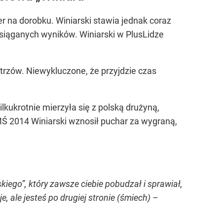
ner na dorobku. Winiarski stawia jednak coraz
siąganych wyników. Winiarski w PlusLidze
trzów. Niewykluczone, że przyjdzie czas
lkukrotnie mierzyła się z polską drużyną,
Ś 2014 Winiarski wznosił puchar za wygraną,
iego”, który zawsze ciebie pobudzał i sprawiał,
e, ale jesteś po drugiej stronie (śmiech) –