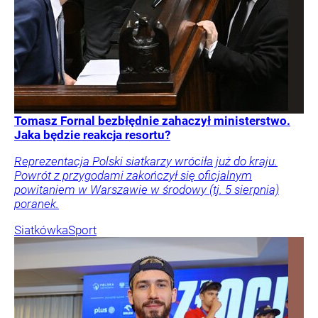
Tomasz Fornal bezbłędnie zahaczył ministerstwo.
Jaka będzie reakcja resortu?
Reprezentacja Polski siatkarzy wróciła już do kraju.
Powrót z przygodami zakończył się oficjalnym
powitaniem w Warszawie w środowy (tj. 5 sierpnia)
poranek.
Siatkówka
Sport