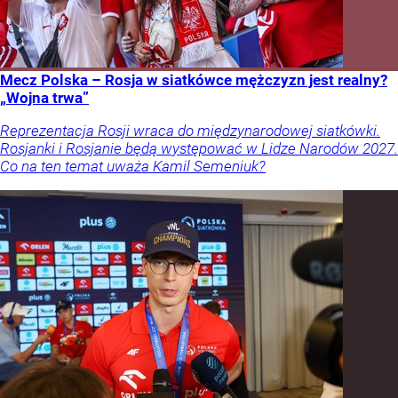
Mecz Polska – Rosja w siatkówce mężczyzn jest realny?
„Wojna trwa”
Reprezentacja Rosji wraca do międzynarodowej siatkówki.
Rosjanki i Rosjanie będą występować w Lidze Narodów 2027.
Co na ten temat uważa Kamil Semeniuk?