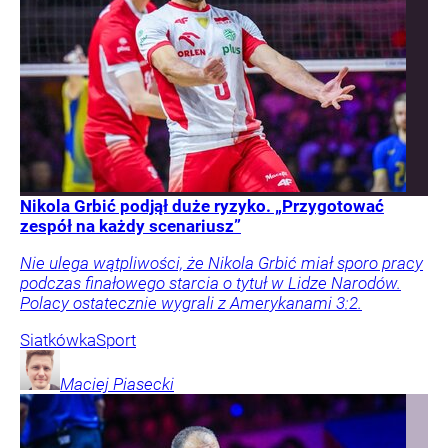
Nikola Grbić podjął duże ryzyko. „Przygotować
zespół na każdy scenariusz”
Nie ulega wątpliwości, że Nikola Grbić miał sporo pracy
podczas finałowego starcia o tytuł w Lidze Narodów.
Polacy ostatecznie wygrali z Amerykanami 3:2.
Siatkówka
Sport
Maciej
Piasecki