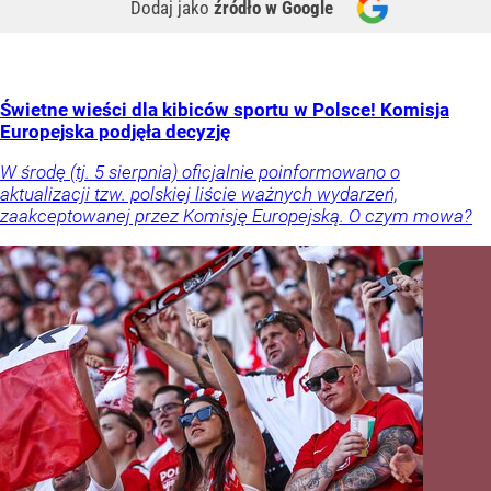
Dodaj jako
źródło w Google
Świetne wieści dla kibiców sportu w Polsce! Komisja
Europejska podjęła decyzję
W środę (tj. 5 sierpnia) oficjalnie poinformowano o
aktualizacji tzw. polskiej liście ważnych wydarzeń,
zaakceptowanej przez Komisję Europejską. O czym mowa?