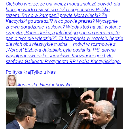
Głęboko wierzę, że oni wciąż mogą znaleźć powód, dla
którego warto usiąść do stołu i pojechać w Polskę
razem. Bo co w kampanii powie Morawiecki? Że
Kaczyński go zdradził? A co powie prezes? Wyciągnie
znowu doradzanie Tuskowi? Wtedy ktoś na sali wstanie
i zapyta: „Panie Jarku, a jak brał go pan na premiera, to
pan o tym nie wiedział?”. Ta kampania w rozbiciu będzie
dla nich obu niezwykle trudna – mówi w rozmowie z
„Wprost” Elżbieta Jakubiak, była posłanka PiS, dawna
współpracowniczka Jarosława Kaczyńskiego i była
szefowa Gabinetu Prezydenta RP Lecha Kaczyńskiego.
Polityka
Kraj
Tylko u Nas
Agnieszka
Niesłuchowska