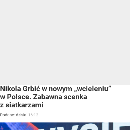
Nikola Grbić w nowym „wcieleniu”
w Polsce. Zabawna scenka
z siatkarzami
Dodano:
dzisiaj
16:12