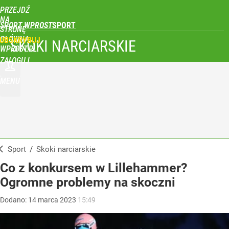
PRZEJDŹ
NA
SPORT WPROST
STRONĘ
GŁÓWNĄ
UBSKRYBUJ
SKOKI NARCIARSKIE
WPROST.PL
ZALOGUJ
MENU
Sport
/
Skoki narciarskie
Co z konkursem w Lillehammer?
Ogromne problemy na skoczni
Dodano:
14
marca
2023
15:49