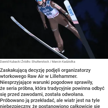
Dawid Kubacki
Źródło:
Shutterstock
/
Marcin Kadziolka
Zaskakującą decyzję podjęli organizatorzy
wtorkowego Raw Air w Lillehammer.
Niesprzyjające warunki pogodowe sprawiły,
że seria próbna, która tradycyjnie powinna odbyć
się przed zawodami, została odwołana.
Próbowano ją przekładać, ale wiatr jest na tyle
niebezpieczny, że postanowiono całkowicie się