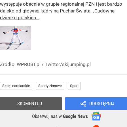
występuje obecnie w grupie regionalnej PZN i jest bardzo
daleko od głównej kadry na Puchar Świata. „Cudowne
dziecko polskich...
Źródło:
WPROST.pl
/
Twitter/skijumping.pl
Skoki narciarskie
Sporty zimowe
Sport
SKOMENTUJ
UDOSTĘPNIJ
Obserwuj nas
w
Google News