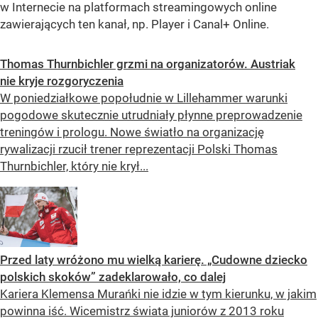
w Internecie na platformach streamingowych online
zawierających ten kanał, np. Player i Canal+ Online.
Thomas Thurnbichler grzmi na organizatorów. Austriak
nie kryje rozgoryczenia
W poniedziałkowe popołudnie w Lillehammer warunki
pogodowe skutecznie utrudniały płynne preprowadzenie
treningów i prologu. Nowe światło na organizację
rywalizacji rzucił trener reprezentacji Polski Thomas
Thurnbichler, który nie krył...
Przed laty wróżono mu wielką karierę. „Cudowne dziecko
polskich skoków” zadeklarowało, co dalej
Kariera Klemensa Murańki nie idzie w tym kierunku, w jakim
powinna iść. Wicemistrz świata juniorów z 2013 roku