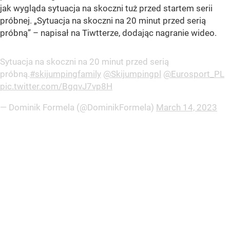
jak wygląda sytuacja na skoczni tuż przed startem serii
próbnej. „Sytuacja na skoczni na 20 minut przed serią
próbną” – napisał na Tiwtterze, dodając nagranie wideo.
Sytuacja na skoczni na 20 minut przed serią
próbną.
#skijumpingfamily
@Skijumpingpl
@Eurosport_PL
pic.twitter.com/BgqvJ7vp8H
— Dominik Formela (@DominikFormela)
March 14, 2023