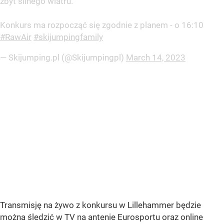
zbyt silnego wiatru.
Konkurs ma rozpocząć się zgodnie z planem - o 16:10
#RawAir
#skijumpingfamily
— Skijumping.pl (@Skijumpingpl)
March 14, 2023
Transmisję na żywo z konkursu w Lillehammer będzie
można śledzić w TV na antenie Eurosportu oraz online