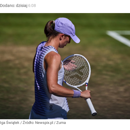
Dodano:
dzisiaj
6:08
Iga Świątek
/ Źródło:
Newspix.pl
/
Zuma