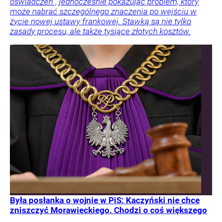
oświadczeń”, jednocześnie pokazując problem, który
może nabrać szczególnego znaczenia po wejściu w
życie nowej ustawy frankowej. Stawką są nie tylko
zasady procesu, ale także tysiące złotych kosztów.
Była posłanka o wojnie w PiS: Kaczyński nie chce
zniszczyć Morawieckiego. Chodzi o coś większego