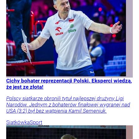
Cichy bohater reprezentacji Polski. Eksperci wiedzą,
że jest ze złota!
Polscy siatkarze obronili tytuł najlepszej drużyny Ligi
Narodów. Jednym z bohaterów finałowej wygranej nad
USA (3:2) był bez wątpienia Kamil Semeniuk.
Siatkówka
Sport