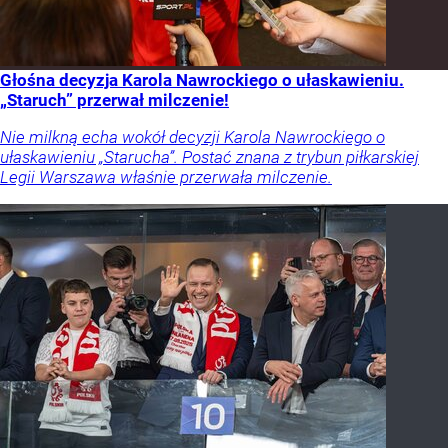
Głośna decyzja Karola Nawrockiego o ułaskawieniu.
„Staruch” przerwał milczenie!
Nie milkną echa wokół decyzji Karola Nawrockiego o
ułaskawieniu „Starucha”. Postać znana z trybun piłkarskiej
Legii Warszawa właśnie przerwała milczenie.