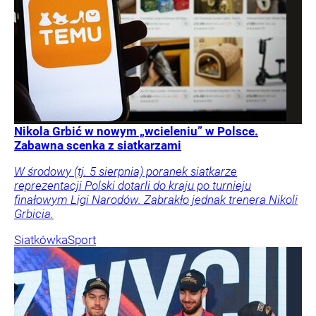
Nikola Grbić w nowym „wcieleniu” w Polsce.
Zabawna scenka z siatkarzami
W środowy (tj. 5 sierpnia) poranek siatkarze
reprezentacji Polski dotarli do kraju po turnieju
finałowym Ligi Narodów. Zabrakło jednak trenera Nikoli
Grbicia.
Siatkówka
Sport