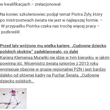
w kwalifikacjach – zrelacjonował.
Na koniec szkoleniowiec podjął temat Piotra Żyły, który
po mistrzostwach świata nie jest w najlepszej formie. –
W przypadku Piotrka czeka nas trochę więcej pracy –
podkreślił.
Przed laty wróżono mu wielką karierę. „Cudowne dziecko
polskich skoków” zadeklarowało, co dalej
Kariera Klemensa Murańki nie idzie w tym kierunku, w jakim
powinna iść. Wicemistrz świata juniorów z 2013 roku
występuje obecnie w grupie regionalnej PZN i jest bardzo
daleko od głównej kadry na Puchar Świata. „Cudowne
dziecko polskich...