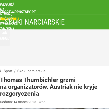
PRZEJDŹ
NA
SPORT WPROST
STRONĘ
GŁÓWNĄ
UBSKRYBUJ
SKOKI NARCIARSKIE
WPROST.PL
ZALOGUJ
MENU
Sport
/
Skoki narciarskie
Thomas Thurnbichler grzmi
na organizatorów. Austriak nie kryje
rozgoryczenia
Dodano:
14
marca
2023
14:56