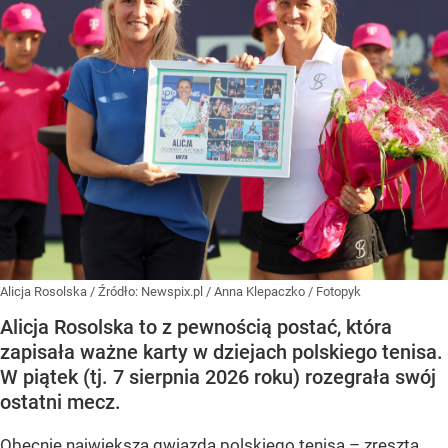
Alicja Rosolska
/ Źródło:
Newspix.pl
/
Anna Klepaczko / Fotopyk
Alicja Rosolska to z pewnością postać, która
zapisała ważne karty w dziejach polskiego tenisa.
W piątek (tj. 7 sierpnia 2026 roku) rozegrała swój
ostatni mecz.
Obecnie największą gwiazdą polskiego tenisa – zresztą