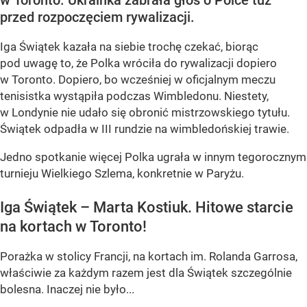
w Toronto. Ukrainka zabrała głos o Polce tuż
przed rozpoczęciem rywalizacji.
Iga Świątek kazała na siebie trochę czekać, biorąc
pod uwagę to, że Polka wróciła do rywalizacji dopiero
w Toronto. Dopiero, bo wcześniej w oficjalnym meczu
tenisistka wystąpiła podczas Wimbledonu. Niestety,
w Londynie nie udało się obronić mistrzowskiego tytułu.
Świątek odpadła w III rundzie na wimbledońskiej trawie.
Jedno spotkanie więcej Polka ugrała w innym tegorocznym
turnieju Wielkiego Szlema, konkretnie w Paryżu.
Iga Świątek – Marta Kostiuk. Hitowe starcie
na kortach w Toronto!
Porażka w stolicy Francji, na kortach im. Rolanda Garrosa,
właściwie za każdym razem jest dla Świątek szczególnie
bolesna. Inaczej nie było...