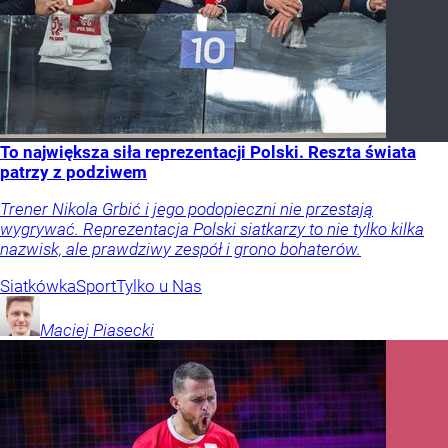
To największa siła reprezentacji Polski. Reszta świata
patrzy z podziwem
Trener Nikola Grbić i jego podopieczni nie przestają
wygrywać. Reprezentacja Polski siatkarzy to nie tylko kilka
nazwisk, ale prawdziwy zespół i grono bohaterów.
Siatkówka
Sport
Tylko u Nas
Maciej
Piasecki