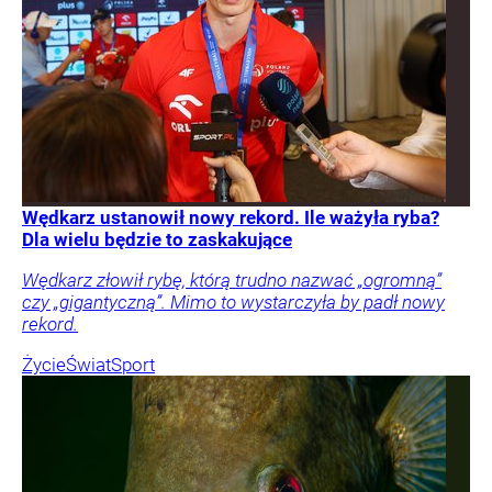
Wędkarz ustanowił nowy rekord. Ile ważyła ryba?
Dla wielu będzie to zaskakujące
Wędkarz złowił rybę, którą trudno nazwać „ogromną”
czy „gigantyczną”. Mimo to wystarczyła by padł nowy
rekord.
Życie
Świat
Sport