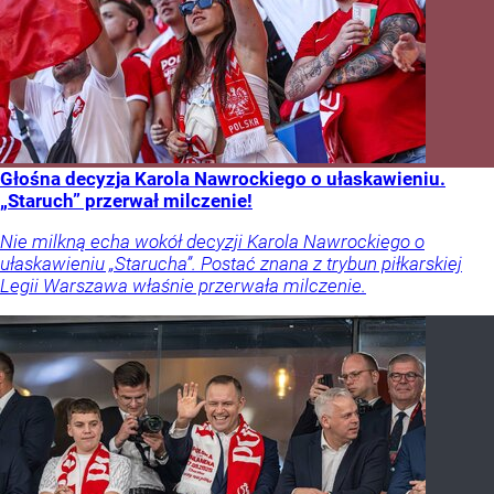
Głośna decyzja Karola Nawrockiego o ułaskawieniu.
„Staruch” przerwał milczenie!
Nie milkną echa wokół decyzji Karola Nawrockiego o
ułaskawieniu „Starucha”. Postać znana z trybun piłkarskiej
Legii Warszawa właśnie przerwała milczenie.