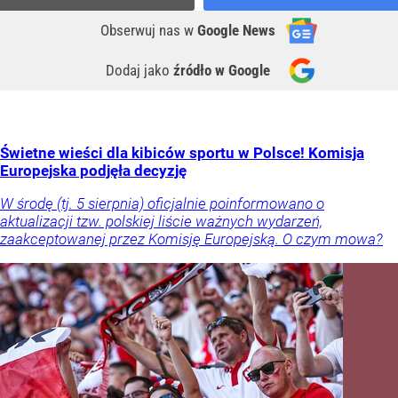
Obserwuj nas
w
Google News
Dodaj jako
źródło w Google
Świetne wieści dla kibiców sportu w Polsce! Komisja
Europejska podjęła decyzję
W środę (tj. 5 sierpnia) oficjalnie poinformowano o
aktualizacji tzw. polskiej liście ważnych wydarzeń,
zaakceptowanej przez Komisję Europejską. O czym mowa?