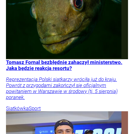
Tomasz Fornal bezbłędnie zahaczył ministerstwo.
Jaka będzie reakcja resortu?
Reprezentacja Polski siatkarzy wróciła już do kraju.
Powrót z przygodami zakończył się oficjalnym
powitaniem w Warszawie w środowy (tj. 5 sierpnia)
poranek.
Siatkówka
Sport