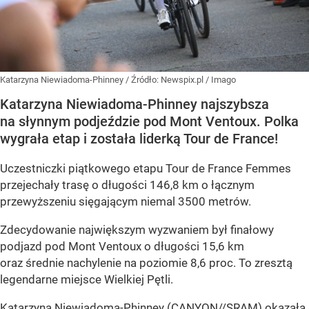
Katarzyna Niewiadoma-Phinney
/ Źródło:
Newspix.pl
/
Imago
Katarzyna Niewiadoma-Phinney najszybsza
na słynnym podjeździe pod Mont Ventoux. Polka
wygrała etap i została liderką Tour de France!
Uczestniczki piątkowego etapu Tour de France Femmes
przejechały trasę o długości 146,8 km o łącznym
przewyższeniu sięgającym niemal 3500 metrów.
Zdecydowanie największym wyzwaniem był finałowy
podjazd pod Mont Ventoux o długości 15,6 km
oraz średnie nachylenie na poziomie 8,6 proc. To zresztą
legendarne miejsce Wielkiej Pętli.
Katarzyna Niewiadoma-Phinney (CANYON//SRAM) okazała