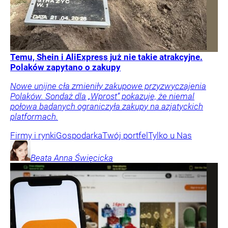
Temu, Shein i AliExpress już nie takie atrakcyjne.
Polaków zapytano o zakupy
Nowe unijne cła zmieniły zakupowe przyzwyczajenia
Polaków. Sondaż dla „Wprost” pokazuje, że niemal
połowa badanych ograniczyła zakupy na azjatyckich
platformach.
Firmy i rynki
Gospodarka
Twój portfel
Tylko u Nas
Beata Anna
Święcicka