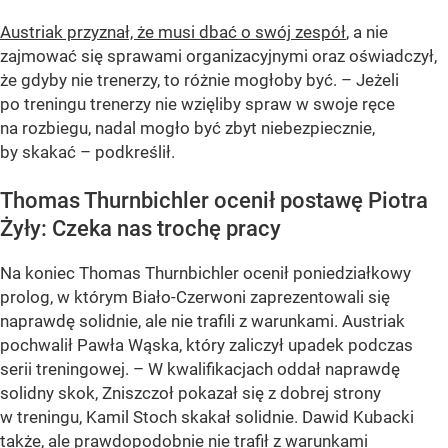
Austriak przyznał, że musi dbać o swój zespół
, a nie
zajmować się sprawami organizacyjnymi oraz oświadczył,
że gdyby nie trenerzy, to różnie mogłoby być. – Jeżeli
po treningu trenerzy nie wzięliby spraw w swoje ręce
na rozbiegu, nadal mogło być zbyt niebezpiecznie,
by skakać – podkreślił.
Thomas Thurnbichler ocenił postawę Piotra
Żyły: Czeka nas trochę pracy
Na koniec Thomas Thurnbichler ocenił poniedziałkowy
prolog, w którym Biało-Czerwoni zaprezentowali się
naprawdę solidnie, ale nie trafili z warunkami. Austriak
pochwalił Pawła Wąska, który zaliczył upadek podczas
serii treningowej. – W kwalifikacjach oddał naprawdę
solidny skok, Zniszczoł pokazał się z dobrej strony
w treningu, Kamil Stoch skakał solidnie. Dawid Kubacki
także, ale prawdopodobnie nie trafił z warunkami