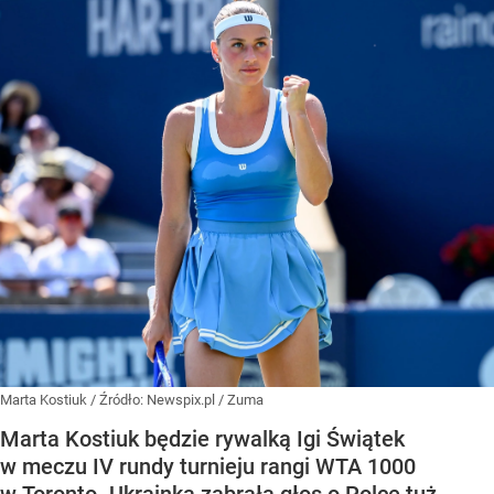
Marta Kostiuk
/ Źródło:
Newspix.pl
/
Zuma
Marta Kostiuk będzie rywalką Igi Świątek
w meczu IV rundy turnieju rangi WTA 1000