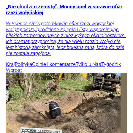
„Nie chodzi o zemstę”. Mocny apel w sprawie ofiar
rzezi wołyńskiej
W Buenos Aires potomkowie ofiar rzezi wołyńskiej
wciąż pokazują rodzinne zdjęcia i listy, wspominając
bliskich zamordowanych z niezwykłym okrucieństwem.
Ich dramat przypomina, że dla wielu rodzin Wołyń nie
jest historią zamkniętą, lecz bolesną raną, która do dziś
nie została zagojona.
Kraj
Polityka
Opinie i komentarze
Tylko u Nas
Tygodnik
Wprost