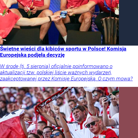
Świetne wieści dla kibiców sportu w Polsce! Komisja
Europejska podjęła decyzję
W środę (tj. 5 sierpnia) oficjalnie poinformowano o
aktualizacji tzw. polskiej liście ważnych wydarzeń,
zaakceptowanej przez Komisję Europejską. O czym mowa?