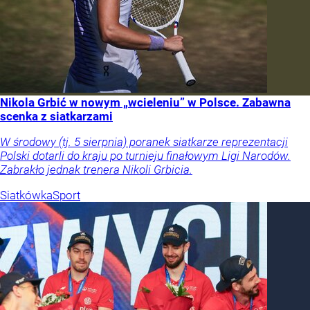
Nikola Grbić w nowym „wcieleniu” w Polsce. Zabawna
scenka z siatkarzami
W środowy (tj. 5 sierpnia) poranek siatkarze reprezentacji
Polski dotarli do kraju po turnieju finałowym Ligi Narodów.
Zabrakło jednak trenera Nikoli Grbicia.
Siatkówka
Sport