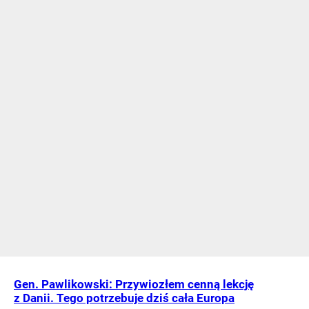
Gen. Pawlikowski: Przywiozłem cenną lekcję
z Danii. Tego potrzebuje dziś cała Europa