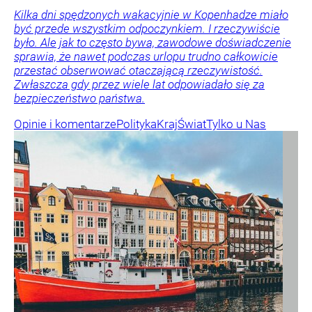
Kilka dni spędzonych wakacyjnie w Kopenhadze miało
być przede wszystkim odpoczynkiem. I rzeczywiście
było. Ale jak to często bywa, zawodowe doświadczenie
sprawia, że nawet podczas urlopu trudno całkowicie
przestać obserwować otaczającą rzeczywistość.
Zwłaszcza gdy przez wiele lat odpowiadało się za
bezpieczeństwo państwa.
Opinie i komentarze
Polityka
Kraj
Świat
Tylko u Nas