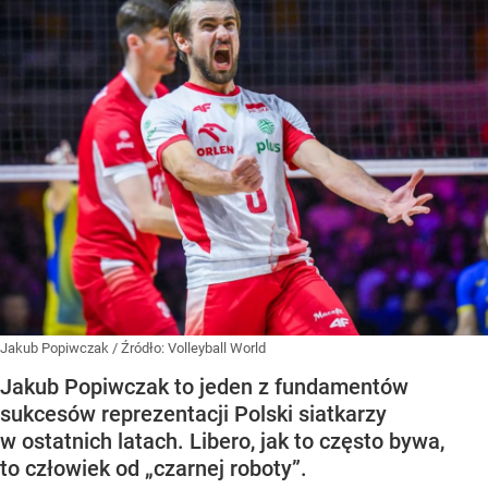
Jakub Popiwczak
/ Źródło:
Volleyball World
Jakub Popiwczak to jeden z fundamentów
sukcesów reprezentacji Polski siatkarzy
w ostatnich latach. Libero, jak to często bywa,
to człowiek od „czarnej roboty”.