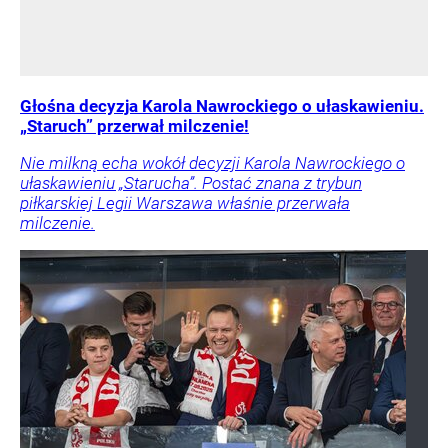
Głośna decyzja Karola Nawrockiego o ułaskawieniu.
„Staruch” przerwał milczenie!
Nie milkną echa wokół decyzji Karola Nawrockiego o
ułaskawieniu „Starucha”. Postać znana z trybun
piłkarskiej Legii Warszawa właśnie przerwała
milczenie.