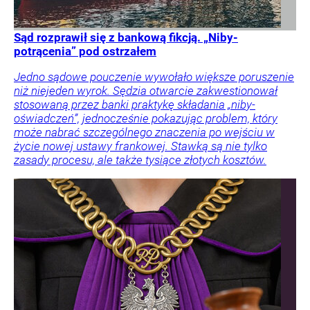
Sąd rozprawił się z bankową fikcją. „Niby-
potrącenia” pod ostrzałem
Jedno sądowe pouczenie wywołało większe poruszenie
niż niejeden wyrok. Sędzia otwarcie zakwestionował
stosowaną przez banki praktykę składania „niby-
oświadczeń”, jednocześnie pokazując problem, który
może nabrać szczególnego znaczenia po wejściu w
życie nowej ustawy frankowej. Stawką są nie tylko
zasady procesu, ale także tysiące złotych kosztów.