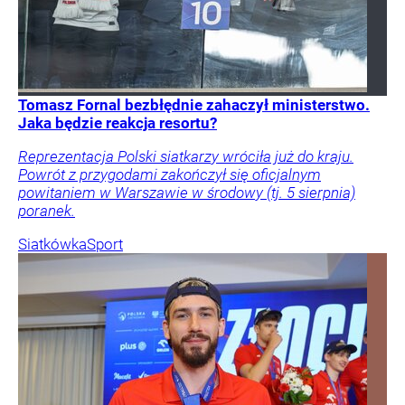
Tomasz Fornal bezbłędnie zahaczył ministerstwo.
Jaka będzie reakcja resortu?
Reprezentacja Polski siatkarzy wróciła już do kraju.
Powrót z przygodami zakończył się oficjalnym
powitaniem w Warszawie w środowy (tj. 5 sierpnia)
poranek.
Siatkówka
Sport