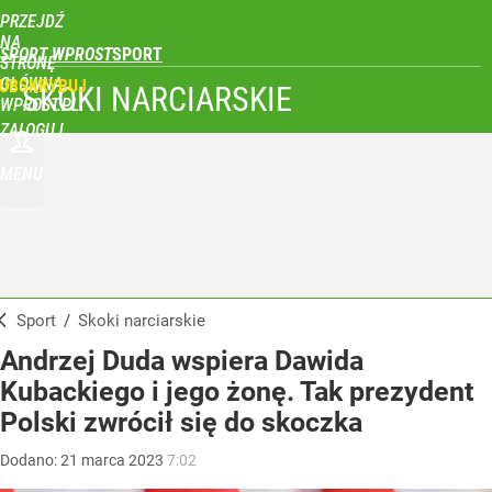
PRZEJDŹ
NA
SPORT WPROST
STRONĘ
GŁÓWNĄ
UBSKRYBUJ
SKOKI NARCIARSKIE
WPROST.PL
ZALOGUJ
MENU
Sport
/
Skoki narciarskie
Andrzej Duda wspiera Dawida
Kubackiego i jego żonę. Tak prezydent
Polski zwrócił się do skoczka
Dodano:
21
marca
2023
7:02