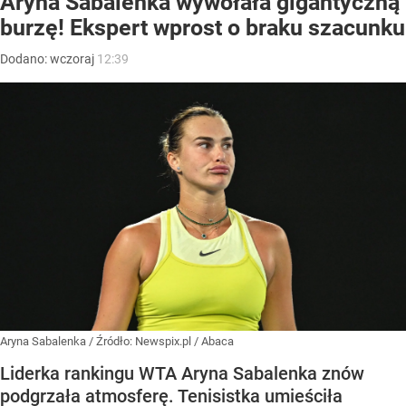
Aryna Sabalenka wywołała gigantyczną
burzę! Ekspert wprost o braku szacunku
Dodano:
wczoraj
12:39
Aryna Sabalenka
/ Źródło:
Newspix.pl
/
Abaca
Liderka rankingu WTA Aryna Sabalenka znów
podgrzała atmosferę. Tenisistka umieściła