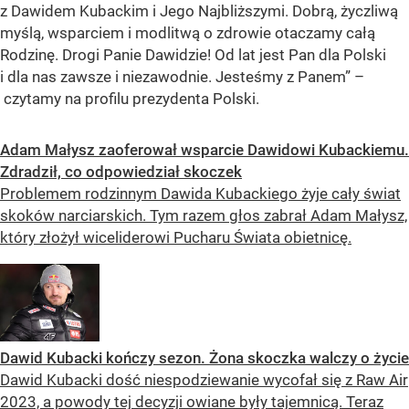
z Dawidem Kubackim i Jego Najbliższymi. Dobrą, życzliwą
myślą, wsparciem i modlitwą o zdrowie otaczamy całą
Rodzinę. Drogi Panie Dawidzie! Od lat jest Pan dla Polski
i dla nas zawsze i niezawodnie. Jesteśmy z Panem” –
czytamy na profilu prezydenta Polski.
Adam Małysz zaoferował wsparcie Dawidowi Kubackiemu.
Zdradził, co odpowiedział skoczek
Problemem rodzinnym Dawida Kubackiego żyje cały świat
skoków narciarskich. Tym razem głos zabrał Adam Małysz,
który złożył wiceliderowi Pucharu Świata obietnicę.
Dawid Kubacki kończy sezon. Żona skoczka walczy o życie
Dawid Kubacki dość niespodziewanie wycofał się z Raw Air
2023, a powody tej decyzji owiane były tajemnicą. Teraz