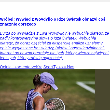
Wróbel: Wywiad z Woydyłło o Idze Świątek obnażył coś
znacznie gorszego
Burza po wywiadzie z Ewą Woydyłło nie wybuchła dlatego, że
padły kontrowersyjne słowa o Idze Świątek. Wybuchła
dlatego, że coraz częściej za ekspercką analizę uznajemy
opinie wygłaszane bez wiedzy, faktów i odpowiedzialności.
Internet od dawna premiuje nie tych, którzy wiedzą najwięcej,
lecz tych, którzy mówią najgłośniej.
Opinie i komentarze
Kraj
Sport
Tylko u Nas