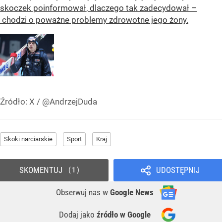
skoczek poinformował, dlaczego tak zadecydował –
chodzi o poważne problemy zdrowotne jego żony.
Źródło:
X
/
@AndrzejDuda
Skoki narciarskie
Sport
Kraj
SKOMENTUJ
UDOSTĘPNIJ
1
Obserwuj nas
w
Google News
Dodaj jako
źródło w Google