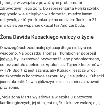
tę podjął w związku z poważnymi problemami
zdrowotnymi jego żony. Do reprezentanta Polski szybko
napłynęło wiele ciepłych wiadomości, między innymi
od rywali, z którymi konkuruje na co dzień. Rankiem 21
marca swoje wsparcie okazał też Andrzej Duda.
Żona Dawida Kubackiego walczy o życie
O szczegółach zaistniałej sytuacji długo nie było nic
wiadomo.
Na początku Thomas Thurnbichler poprosił
jedynie
, by uszanować prywatność jego podopiecznego,
co też zostało spełnione. Apoloniusz Tajner z kolei mówił
w TVP Sport, iż jest szansa, aby Kubacki jeszcze wrócił
na skocznię w końcówce sezonu. Mylił się jednak. Kubacki
jasno określił, że w najbliższym czasie zamierza czuwać
przy żonie.
„Moja żona Marta wylądowała w szpitalu z przyczyn
kardiologicznych, jej stan jest ciężki i lekarze walczą o jej