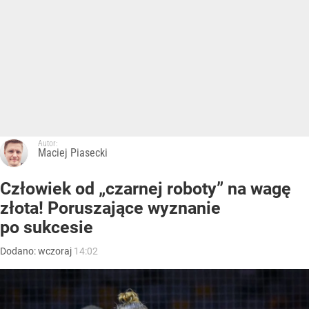
Autor:
Maciej Piasecki
Człowiek od „czarnej roboty” na wagę
złota! Poruszające wyznanie
po sukcesie
Dodano:
wczoraj
14:02