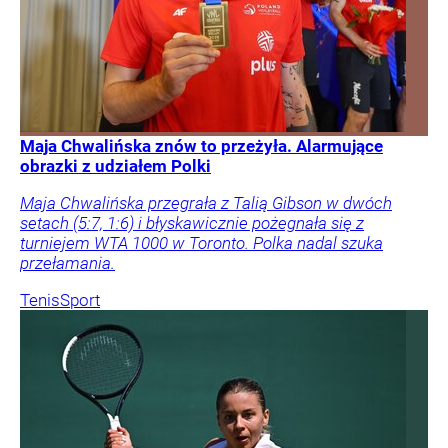
Maja Chwalińska znów to przeżyła. Alarmujące
obrazki z udziałem Polki
Maja Chwalińska przegrała z Talią Gibson w dwóch
setach (5:7, 1:6) i błyskawicznie pożegnała się z
turniejem WTA 1000 w Toronto. Polka nadal szuka
przełamania.
Tenis
Sport