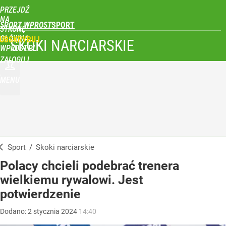
PRZEJDŹ
NA
SPORT WPROST
STRONĘ
GŁÓWNĄ
UBSKRYBUJ
SKOKI NARCIARSKIE
WPROST.PL
ZALOGUJ
MENU
Sport
/
Skoki narciarskie
Polacy chcieli podebrać trenera
wielkiemu rywalowi. Jest
potwierdzenie
Dodano:
2
stycznia
2024
14:40