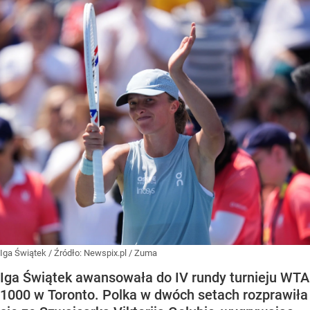
Iga Świątek
/ Źródło:
Newspix.pl
/
Zuma
Iga Świątek awansowała do IV rundy turnieju WTA
1000 w Toronto. Polka w dwóch setach rozprawiła