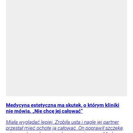
Medycyna estetyczna ma skutek, o którym kliniki
nie mówią. „Nie chcę jej całować”
Miała wyglądać lepiej. Zrobiła usta i nagle jej partner
przestał mieć ochotę ją całować. On poprawił szczękę,