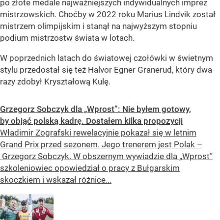
po złote medale najważniejszych indywidualnych imprez
mistrzowskich. Choćby w 2022 roku Marius Lindvik został
mistrzem olimpijskim i stanął na najwyższym stopniu
podium mistrzostw świata w lotach.
W poprzednich latach do światowej czołówki w świetnym
stylu przedostał się też Halvor Egner Granerud, który dwa
razy zdobył Kryształową Kulę.
Grzegorz Sobczyk dla „Wprost”: Nie byłem gotowy,
by objąć polską kadrę. Dostałem kilka propozycji
Władimir Zografski rewelacyjnie pokazał się w letnim
Grand Prix przed sezonem. Jego trenerem jest Polak –
Grzegorz Sobczyk. W obszernym wywiadzie dla „Wprost”
szkoleniowiec opowiedział o pracy z Bułgarskim
skoczkiem i wskazał różnice...