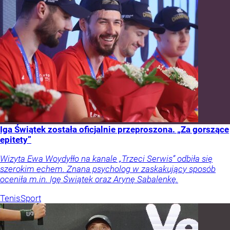
Iga Świątek została oficjalnie przeproszona. „Za gorszące
epitety”
Wizyta Ewa Woydyłło na kanale „Trzeci Serwis” odbiła się
szerokim echem. Znana psycholog w zaskakujący sposób
oceniła m.in. Igę Świątek oraz Arynę Sabalenkę.
Tenis
Sport