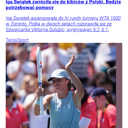
Iga Świątek zwróciła się do kibiców z Polski. Będzie
potrzebować pomocy
Iga Świątek awansowała do IV rundy turnieju WTA 1000
w Toronto. Polka w dwóch setach rozprawiła się ze
Szwajcarką Viktorija Golubic, wygrywając 6:2, 6:1.
Tenis
Sport