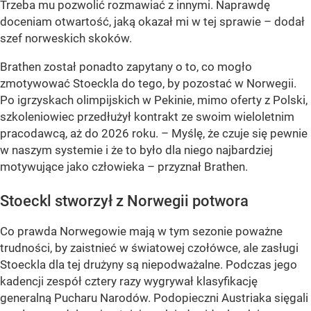
Trzeba mu pozwolić rozmawiać z innymi. Naprawdę
doceniam otwartość, jaką okazał mi w tej sprawie – dodał
szef norweskich skoków.
Brathen został ponadto zapytany o to, co mogło
zmotywować Stoeckla do tego, by pozostać w Norwegii.
Po igrzyskach olimpijskich w Pekinie, mimo oferty z Polski,
szkoleniowiec przedłużył kontrakt ze swoim wieloletnim
pracodawcą, aż do 2026 roku. – Myślę, że czuje się pewnie
w naszym systemie i że to było dla niego najbardziej
motywujące jako człowieka – przyznał Brathen.
Stoeckl stworzył z Norwegii potwora
Co prawda Norwegowie mają w tym sezonie poważne
trudności, by zaistnieć w światowej czołówce, ale zasługi
Stoeckla dla tej drużyny są niepodważalne. Podczas jego
kadencji zespół cztery razy wygrywał klasyfikację
generalną Pucharu Narodów. Podopieczni Austriaka sięgali