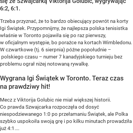
się ze Szwajcarką Viktorija Golubic, wygrywając
6:2, 6:1.
Trzeba przyznać, że to bardzo obiecujący powrót na korty
Igi Świątek. Przypomnijmy, że najlepsza polska tenisistka
właśnie w Toronto pojawiła się po raz pierwszy,
w oficjalnym występie, bo porażce na kortach Wimbledonu.
W czwartkowe (tj. 6 sierpnia) późne popołudnie –
polskiego czasu – numer 7 kanadyjskiego turnieju bez
problemu ograł niżej notowaną rywalkę.
Wygrana Igi Świątek w Toronto. Teraz czas
na prawdziwy hit!
Mecz z Viktorija Golubic nie miał większej historii.
Co prawda Szwajcarka rozpoczęła od dosyć
niespodziewanego 1:0 po przełamaniu Świątek, ale Polka
szybko uspokoiła swoją grę i po kilku minutach prowadziła
już 4:1....