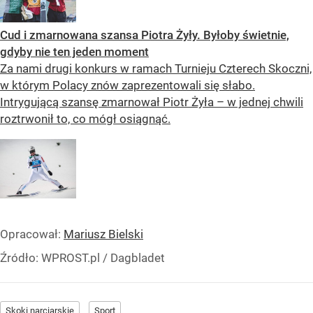
Cud i zmarnowana szansa Piotra Żyły. Byłoby świetnie,
gdyby nie ten jeden moment
Za nami drugi konkurs w ramach Turnieju Czterech Skoczni,
w którym Polacy znów zaprezentowali się słabo.
Intrygującą szansę zmarnował Piotr Żyła – w jednej chwili
roztrwonił to, co mógł osiągnąć.
Opracował:
Mariusz Bielski
Źródło:
WPROST.pl
/
Dagbladet
Skoki narciarskie
Sport