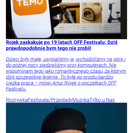
Rojek zaskakuje po 19 latach OFF Festivalu: Dziś
prawdopodobnie bym tego nie zrobił
Dzieci były małe, usypialiśmy je, wchodziliśmy na górę i
do późnej nocy siedzieliśmy przy komputerach. Nie
wspominam tego jako romantycznego czasu, za którym
dziś szczególnie tęsknię. To była po prostu bardzo
ciężka praca – mówi Artur Rojek o początkach OFF
Festivalu.
Rozrywka
Festiwale/Przeglądy
Muzyka
Tylko u Nas