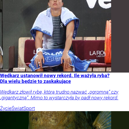
Wędkarz ustanowił nowy rekord. Ile ważyła ryba?
Dla wielu będzie to zaskakujące
Wędkarz złowił rybę, którą trudno nazwać „ogromną” czy
„gigantyczną”. Mimo to wystarczyła by padł nowy rekord.
Życie
Świat
Sport