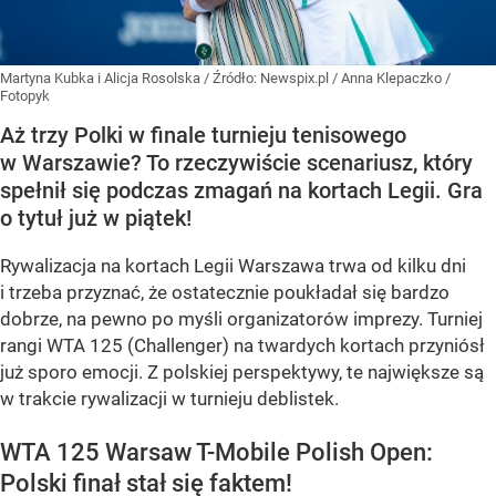
Martyna Kubka i Alicja Rosolska
/ Źródło:
Newspix.pl
/
Anna Klepaczko /
Fotopyk
Aż trzy Polki w finale turnieju tenisowego
w Warszawie? To rzeczywiście scenariusz, który
spełnił się podczas zmagań na kortach Legii. Gra
o tytuł już w piątek!
Rywalizacja na kortach Legii Warszawa trwa od kilku dni
i trzeba przyznać, że ostatecznie poukładał się bardzo
dobrze, na pewno po myśli organizatorów imprezy. Turniej
rangi WTA 125 (Challenger) na twardych kortach przyniósł
już sporo emocji. Z polskiej perspektywy, te największe są
w trakcie rywalizacji w turnieju deblistek.
WTA 125 Warsaw T-Mobile Polish Open:
Polski finał stał się faktem!