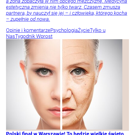
a żona zobaczyła w nim obcego mężczyznę. Medycyna
estetyczna zmienia nie tylko twarz. Czasem zmusza
partnera, by nauczył się jej – i człowieka, którego kocha
– zupełnie od nowa.
Opinie i komentarze
Psychologia
Życie
Tylko u
Nas
Tygodnik Wprost
Polski finał w Warszawie! To będzie wielkie święto