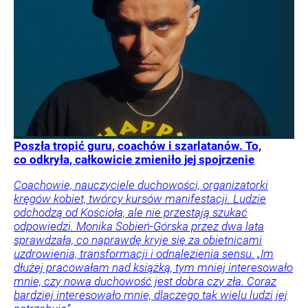
Poszła tropić guru, coachów i szarlatanów. To,
co odkryła, całkowicie zmieniło jej spojrzenie
Coachowie, nauczyciele duchowości, organizatorki
kręgów kobiet, twórcy kursów manifestacji. Ludzie
odchodzą od Kościoła, ale nie przestają szukać
odpowiedzi. Monika Sobień-Górska przez dwa lata
sprawdzała, co naprawdę kryje się za obietnicami
uzdrowienia, transformacji i odnalezienia sensu. „Im
dłużej pracowałam nad książką, tym mniej interesowało
mnie, czy nowa duchowość jest dobra czy zła. Coraz
bardziej interesowało mnie, dlaczego tak wielu ludzi jej