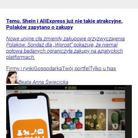
Temu, Shein i AliExpress już nie takie atrakcyjne.
Polaków zapytano o zakupy
Nowe unijne cła zmieniły zakupowe przyzwyczajenia
Polaków. Sondaż dla „Wprost” pokazuje, że niemal
połowa badanych ograniczyła zakupy na azjatyckich
platformach.
Firmy i rynki
Gospodarka
Twój portfel
Tylko u Nas
Beata Anna
Święcicka