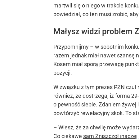
martwił się o niego w trakcie konku
powiedział, co ten musi zrobić, ab
Małysz widzi problem Z
Przypomnijmy – w sobotnim konkurs
razem jednak miał nawet szansę na
Kosem miał sporą przewagę punktową
pozycji.
W związku z tym prezes PZN czuł r
również, że dostrzega, iż forma 29
o pewność siebie. Zdaniem żywej l
powtórzyć rewelacyjny skok. To st
– Wiesz, że za chwilę może wydarz
Co ciekawe
sam Zniszczoł inaczej