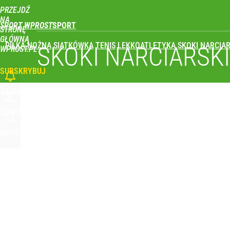
PRZEJDŹ
Udostępnij
0
Skomentuj
NA
SPORT WPROST
STRONĘ
GŁÓWNĄ
PIŁKA NOŻNA
SIATKÓWKA
TENIS
LEKKOATLETYKA
SKOKI NARCIAR
SKOKI NARCIARSK
WPROST.PL
SUBSKRYBUJ
ZALOGUJ
SZUKAJ
MENU