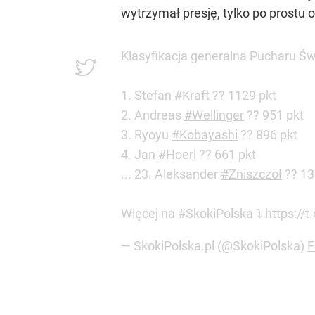
wytrzymał presję, tylko po prostu 
Klasyfikacja generalna Pucharu Ś
1. Stefan
#Kraft
?? 1129 pkt
2. Andreas
#Wellinger
?? 951 pkt
3. Ryoyu
#Kobayashi
?? 896 pkt
4. Jan
#Hoerl
?? 661 pkt
... 23. Aleksander
#Zniszczoł
?? 13
Więcej na
#SkokiPolska
⤵️
https:/
— SkokiPolska.pl (@SkokiPolska)
F