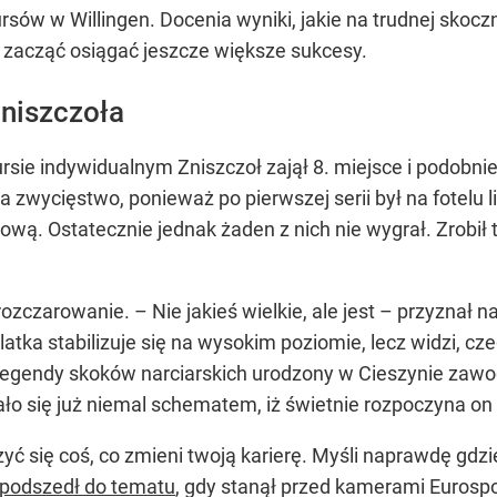
rsów w Willingen. Docenia wyniki, jakie na trudnej skoczn
y zacząć osiągać jeszcze większe sukcesy.
niszczoła
ie indywidualnym Zniszczoł zajął 8. miejsce i podobni
 zwycięstwo, ponieważ po pierwszej serii był na fotelu 
. Ostatecznie jednak żaden z nich nie wygrał. Zrobił to
ozczarowanie. – Nie jakieś wielkie, ale jest – przyznał
-latka stabilizuje się na wysokim poziomie, lecz widzi, c
egendy skoków narciarskich urodzony w Cieszynie zawodni
ało się już niemal schematem, iż świetnie rozpoczyna on
yć się coś, co zmieni twoją karierę. Myśli naprawdę gdz
 podszedł do tematu
, gdy stanął przed kamerami Eurosp