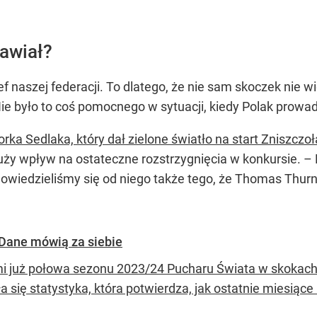
awiał?
 naszej federacji. To dlatego, że nie sam skoczek nie wied
Nie było to coś pomocnego w sytuacji, kiedy Polak prowadz
orka Sedlaka, który dał zielone światło na start Zniszczoł
ży wpływ na ostateczne rozstrzygnięcia w konkursie. – M
wiedzieliśmy się od niego także tego, że Thomas Thurn
 Dane mówią za siebie
i już połowa sezonu 2023/24 Pucharu Świata w skokach
a się statystyka, która potwierdza, jak ostatnie miesiące